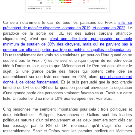
Ce sera notamment le cas de tous les partisans du Frexit,
s’ils se
présentent de manière dispersée, comme en 2019, et comme en 2022
. Le
paradoxe de la sortie de l’UE (et des autres carcans atlantico-
oligarchistes), c’est que
c’est une idée forte, qui possède un socle
minimum de soutien de 30% des citoyens, mais qui ne parvient pas à
émerger car elle est portée par trop de petites chapelles indépendantes
.
Un rassemblement des vrais souverainistes (et peut-on l’être quand on ne
soutient pas le Frexit ?) est le seul et unique moyen de remettre cette
idée à l’ordre du jour, depuis que Mélenchon et Le Pen ont capitulé sur le
sujet. Si une grande partie des forces qui portent cette idée se
rassemblaient sur une liste commune en 2024, alors,
une chance serait
donné à ce débat fondamental
. Et je suis persuadé que la trop grande
timidité de LFI et du RN sur la question pourrait provoquer la cogulation
d’une grande partie des personnes vraiment favorables au Frexit sur cette
liste. Un potentiel d’au moins 10% aux européennes, voir plus…
Cinq personnes me semblent importantes pour cela : trois politiques et
deux intellectuels. Philippot, Kuzmanovic et Gallois sont les leaders
politiques naturels d’un tel mouvement et les deux premiers sont clés car
leur passage par le RN et LFI montrerait qu’il s’agit d’un vrai
rassemblement. Sapir et Onfray sont les parrains intellectuels légitimes