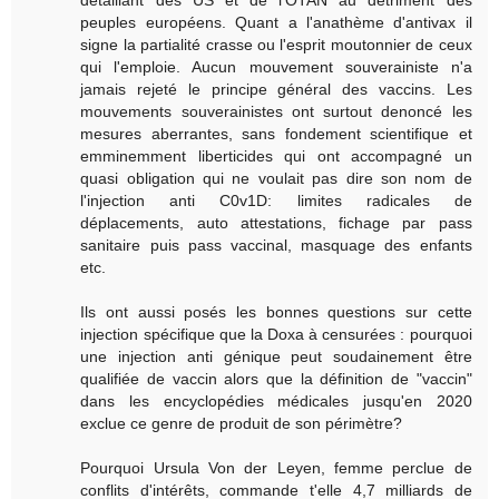
détaillant des US et de l'OTAN au détriment des
peuples européens. Quant a l'anathème d'antivax il
signe la partialité crasse ou l'esprit moutonnier de ceux
qui l'emploie. Aucun mouvement souverainiste n'a
jamais rejeté le principe général des vaccins. Les
mouvements souverainistes ont surtout denoncé les
mesures aberrantes, sans fondement scientifique et
emminemment liberticides qui ont accompagné un
quasi obligation qui ne voulait pas dire son nom de
l'injection anti C0v1D: limites radicales de
déplacements, auto attestations, fichage par pass
sanitaire puis pass vaccinal, masquage des enfants
etc.
Ils ont aussi posés les bonnes questions sur cette
injection spécifique que la Doxa à censurées : pourquoi
une injection anti génique peut soudainement être
qualifiée de vaccin alors que la définition de "vaccin"
dans les encyclopédies médicales jusqu'en 2020
exclue ce genre de produit de son périmètre?
Pourquoi Ursula Von der Leyen, femme perclue de
conflits d'intérêts, commande t'elle 4,7 milliards de