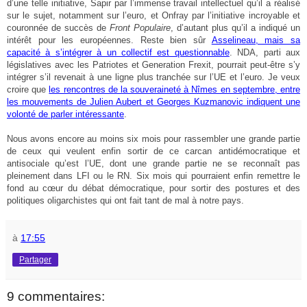
d’une telle initiative, Sapir par l’immense travail intellectuel qu’il a réalisé
sur le sujet, notamment sur l’euro, et Onfray par l’initiative incroyable et
couronnée de succès de
Front Populaire
, d’autant plus qu’il a indiqué un
intérêt pour les européennes. Reste bien sûr
Asselineau, mais sa
capacité à s’intégrer à un collectif est questionnable
. NDA, parti aux
législatives avec les Patriotes et Generation Frexit, pourrait peut-être s’y
intégrer s’il revenait à une ligne plus tranchée sur l’UE et l’euro. Je veux
croire que
les rencontres de la souveraineté à Nîmes en septembre, entre
les mouvements de Julien Aubert et Georges Kuzmanovic indiquent une
volonté de parler intéressante
.
Nous avons encore au moins six mois pour rassembler une grande partie
de ceux qui veulent enfin sortir de ce carcan antidémocratique et
antisociale qu’est l’UE, dont une grande partie ne se reconnaît pas
pleinement dans LFI ou le RN. Six mois qui pourraient enfin remettre le
fond au cœur du débat démocratique, pour sortir des postures et des
politiques oligarchistes qui ont fait tant de mal à notre pays.
à
17:55
Partager
9 commentaires: