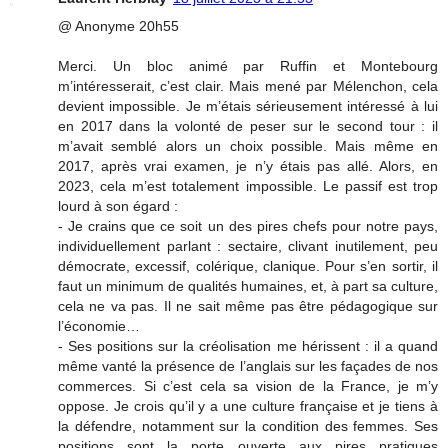
@ Anonyme 20h55
Merci. Un bloc animé par Ruffin et Montebourg
m’intéresserait, c’est clair. Mais mené par Mélenchon, cela
devient impossible. Je m’étais sérieusement intéressé à lui
en 2017 dans la volonté de peser sur le second tour : il
m’avait semblé alors un choix possible. Mais même en
2017, après vrai examen, je n’y étais pas allé. Alors, en
2023, cela m’est totalement impossible. Le passif est trop
lourd à son égard :
- Je crains que ce soit un des pires chefs pour notre pays,
individuellement parlant : sectaire, clivant inutilement, peu
démocrate, excessif, colérique, clanique. Pour s’en sortir, il
faut un minimum de qualités humaines, et, à part sa culture,
cela ne va pas. Il ne sait même pas être pédagogique sur
l’économie…
- Ses positions sur la créolisation me hérissent : il a quand
même vanté la présence de l’anglais sur les façades de nos
commerces. Si c’est cela sa vision de la France, je m’y
oppose. Je crois qu’il y a une culture française et je tiens à
la défendre, notamment sur la condition des femmes. Ses
positions sont la porte ouverte aux pires pratiques