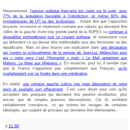
Heureusement,
l’opinion publique française est claire sur le sujet, avec
77% de la population favorable à l’interdiction, et même 60% des
sympathisants de LFI ou des écologistes
… Autant dire que l’opposition
bruyante, excessive et totalement contraire aux valeurs qui devraient être
celles de la gauche d’une trop grande partie de la NUPES va
continuer à
disqualifier profondément tout ce courant politique
, et notamment ceux
qui défendent ce qui devrait être indéfendable pour des féministes ou des
républicains. Mais on peut trouver une explication dans
une déclaration
qui montre la schizophrénie de la pensée de Jean-Luc Mélenchon pour
qui «
notre pays c’est l’Humanité
» mais «
Le Mali appartient aux
Maliens. Le Niger aux Nigériens
»
. En revanche, pour lui, il semble clair
que la France n’appartient pas complètement aux Français,
qu’ils
souhaiteraient voir se fondre dans une créolisation
.
En réalité,
une certaine gauche cultive une vraie détestation de notre
pays et souhaite son effacement
. C’est sans doute pour cela qu’ils
acceptent des pratiques qui devraient leur paraître révoltantes, plus
encore que de simples postures électoralistes. Car ils semblent
véritablement convaincus, ce qui montre les ravages de certaines
idéologies, qui coupent de principes qui devraient être élémentaires.
à
11:30