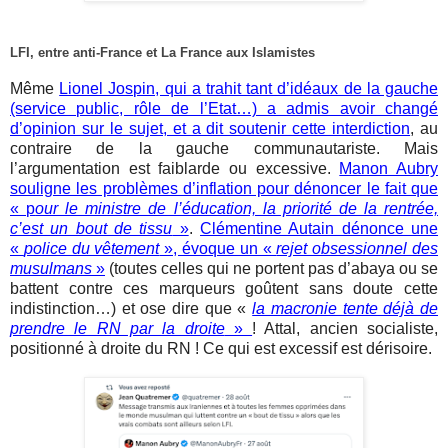
LFI, entre anti-France et La France aux Islamistes
Même
Lionel Jospin, qui a trahit tant d’idéaux de la gauche
(service public, rôle de l’Etat…) a admis avoir changé
d’opinion sur le sujet, et a dit soutenir cette interdiction
, au
contraire de la gauche communautariste. Mais
l’argumentation est faiblarde ou excessive.
Manon Aubry
souligne les problèmes d’inflation pour dénoncer le fait que
« p
our le ministre de l’éducation, la priorité de la rentrée,
c’est un bout de tissu
»
.
Clémentine Autain dénonce une
«
police du vêtement
», évoque un «
rejet obsessionnel des
musulmans
»
(toutes celles qui ne portent pas d’abaya ou se
battent contre ces marqueurs goûtent sans doute cette
indistinction…) et ose dire que «
la macronie tente déjà de
prendre le RN par la droite
»
! Attal, ancien socialiste,
positionné à droite du RN ! Ce qui est excessif est dérisoire.