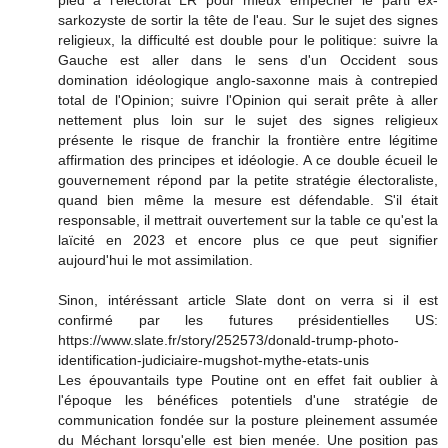
sarkozyste de sortir la tête de l'eau. Sur le sujet des signes
religieux, la difficulté est double pour le politique: suivre la
Gauche est aller dans le sens d'un Occident sous
domination idéologique anglo-saxonne mais à contrepied
total de l'Opinion; suivre l'Opinion qui serait prête à aller
nettement plus loin sur le sujet des signes religieux
présente le risque de franchir la frontière entre légitime
affirmation des principes et idéologie. A ce double écueil le
gouvernement répond par la petite stratégie électoraliste,
quand bien même la mesure est défendable. S'il était
responsable, il mettrait ouvertement sur la table ce qu'est la
laïcité en 2023 et encore plus ce que peut signifier
aujourd'hui le mot assimilation.
Sinon, intéréssant article Slate dont on verra si il est
confirmé par les futures présidentielles US:
https://www.slate.fr/story/252573/donald-trump-photo-
identification-judiciaire-mugshot-mythe-etats-unis
Les épouvantails type Poutine ont en effet fait oublier à
l'époque les bénéfices potentiels d'une stratégie de
communication fondée sur la posture pleinement assumée
du Méchant lorsqu'elle est bien menée. Une position pas