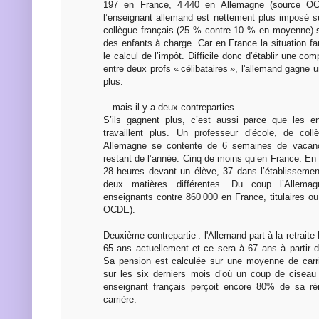
197 en France, 4 440 en Allemagne (source OC
l’enseignant allemand est nettement plus imposé 
collègue français (25 % contre 10 % en moyenne) su
des enfants à charge. Car en France la situation fam
le calcul de l’impôt. Difficile donc d’établir une co
entre deux profs « célibataires », l'allemand gagne
plus.
…mais il y a deux contreparties
S’ils gagnent plus, c’est aussi parce que les en
travaillent plus. Un professeur d’école, de co
Allemagne se contente de 6 semaines de vacanc
restant de l’année. Cinq de moins qu’en France. En c
28 heures devant un élève, 37 dans l’établissement
deux matières différentes. Du coup l’Allema
enseignants contre 860 000 en France, titulaires o
OCDE).
Deuxième contrepartie : l'Allemand part à la retraite
65 ans actuellement et ce sera à 67 ans à partir d
Sa pension est calculée sur une moyenne de carri
sur les six derniers mois d’où un coup de ciseau
enseignant français perçoit encore 80% de sa ré
carrière.