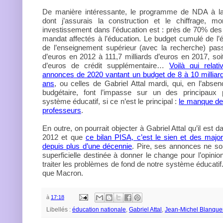
De manière intéressante, le programme de NDA à la 
dont j’assurais la construction et le chiffrage, mo
investissement dans l’éducation est : près de 70% de
mandat affectés à l’éducation. Le budget cumulé de l’é
de l’enseignement supérieur (avec la recherche) pass
d’euros en 2012 à 111,7 milliards d’euros en 2017, soit
d’euros de crédit supplémentaire…
Voilà qui relat
annonces de 2020 vantant un budget de 8 à 10 millia
ans
, ou celles de Gabriel Attal mardi, qui, en l’abs
budgétaire, font l’impasse sur un des principaux
système éducatif, si ce n’est le principal :
le manque de
professeurs
.
En outre, on pourrait objecter à Gabriel Attal qu’il est d
2012 et que
ce bilan PISA, c’est le sien et des majorit
depuis plus d’une décennie
. Pire, ses annonces ne s
superficielle destinée à donner le change pour l’opinio
traiter les problèmes de fond de notre système éducatif
que Macron.
à
17:18
Libellés :
éducation nationale
,
Gabriel Attal
,
Jean-Michel Blanque