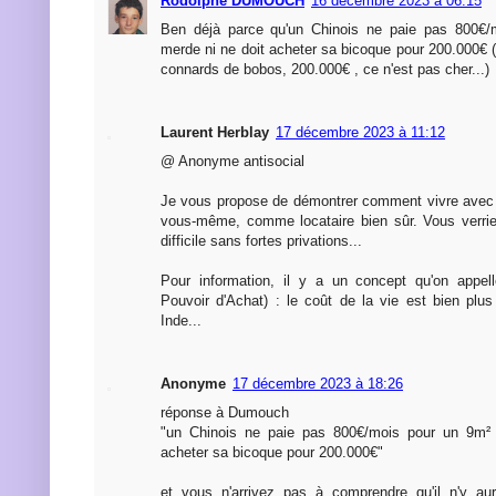
Rodolphe DUMOUCH
16 décembre 2023 à 06:15
Ben déjà parce qu'un Chinois ne paie pas 800€/
merde ni ne doit acheter sa bicoque pour 200.000€ (
connards de bobos, 200.000€ , ce n'est pas cher...)
Laurent Herblay
17 décembre 2023 à 11:12
@ Anonyme antisocial
Je vous propose de démontrer comment vivre avec
vous-même, comme locataire bien sûr. Vous verrie
difficile sans fortes privations...
Pour information, il y a un concept qu'on appel
Pouvoir d'Achat) : le coût de la vie est bien pl
Inde...
Anonyme
17 décembre 2023 à 18:26
réponse à Dumouch
"un Chinois ne paie pas 800€/mois pour un 9m² 
acheter sa bicoque pour 200.000€"
et vous n'arrivez pas à comprendre qu'il n'y au