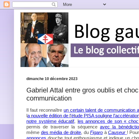
dimanche 10 décembre 2023
Gabriel Attal entre gros oublis et cho
communication
Il faut reconnaître
un certain talent de communication a
l
a nouvelle édition de l’étude PISA souligne l’accélératio
notre système éducatif
,
les annonces de son «
choc
permis de traverser la séquence
avec la bénédict
même
des média de droite
, du
Figaro
à
Causeur
! Pou
annonces
douche tout enthousiasme et indique un cho