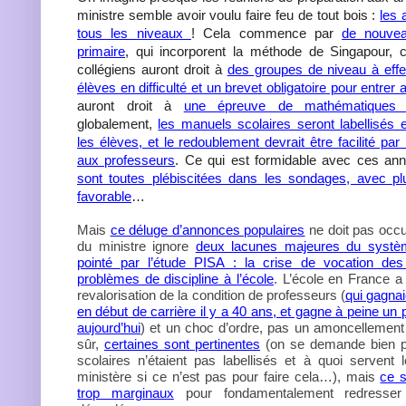
ministre semble avoir voulu faire feu de tout bois :
les
tous les niveaux
! Cela commence par
de nouve
primaire
, qui incorporent la méthode de Singapour, ce
collégiens auront droit à
des groupes de niveau à effec
élèves en difficulté et un brevet obligatoire pour entrer 
auront droit à
une épreuve de mathématiques 
globalement,
les manuels scolaires seront labellisés 
les élèves, et le redoublement devrait être facilité pa
aux professeurs
. Ce qui est formidable avec ces an
sont toutes plébiscitées dans les sondages, avec p
favorable
…
Mais
ce déluge d’annonces populaires
ne doit pas occul
du ministre ignore
deux lacunes majeures du système
pointé par l’étude PISA : la crise de vocation des
problèmes de discipline à l’école
. L’école en France a
revalorisation de la condition de professeurs (
qui gagna
en début de carrière il y a 40 ans, et gagne à peine un
aujourd’hui
) et un choc d’ordre, pas un amoncellement
sûr,
certaines sont pertinentes
(on se demande bien p
scolaires n’étaient pas labellisés et à quoi servent 
ministère si ce n’est pas pour faire cela…), mais
ce 
trop marginaux
pour fondamentalement redresser 