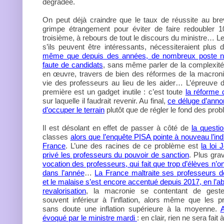
dégradée.
On peut déjà craindre que le taux de réussite au bre
grimpe étrangement pour éviter de faire redoubler 
troisième, à rebours de tout le discours du ministre… L
s’ils peuvent être intéressants, nécessiteraient plus
même que depuis des années, de nombreux poste n
faute de candidats
, sans même parler de la complexité
en œuvre, travers de bien des réformes de la macroni
vie des professeurs au lieu de les aider… L’épreuve
première est un gadget inutile : c’est toute
la réforme 
sur laquelle il faudrait revenir. Au final,
ce déluge d’annon
d’occuper le terrain
plutôt que de régler le fond des pro
Il est désolant en effet de passer à côté de
la questio
classes
alors que l’enquête PISA pointe à nouveau l’ind
France
. L’une des racines de ce problème est
la loi 
privé les professeurs du pouvoir de sanction
. Plus gra
vocation des professeurs, qui fait que trop d’élèves n’
dans l’année
…
La France maltraite ses professeurs d
et le malaise s’est encore accentué depuis 2017, en l’a
revalorisation
, la macronie se contentant de geste
souvent inférieur à l’inflation, alors même que les 
sans doute une inflation supérieure à la moyenne.
A
évoqué par le ministre mardi
: en clair, rien ne sera fait à