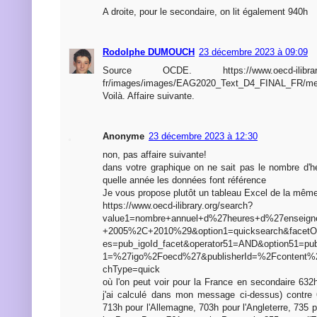
A droite, pour le secondaire, on lit également 940h
Rodolphe DUMOUCH
23 décembre 2023 à 09:09
Source OCDE. https://www.oecd-ilibrary.or
fr/images/images/EAG2020_Text_D4_FINAL_FR/me
Voilà. Affaire suivante.
Anonyme
23 décembre 2023 à 12:30
non, pas affaire suivante!
dans votre graphique on ne sait pas le nombre d'he
quelle année les données font référence
Je vous propose plutôt un tableau Excel de la mê
https://www.oecd-ilibrary.org/search?
value1=nombre+annuel+d%27heures+d%27ensei
+2005%2C+2010%29&option1=quicksearch&facetO
es=pub_igoId_facet&operator51=AND&option51=pub
1=%27igo%2Foecd%27&publisherId=%2Fcontent%
chType=quick
où l'on peut voir pour la France en secondaire 632
j'ai calculé dans mon message ci-dessus) contre 
713h pour l'Allemagne, 703h pour l'Angleterre, 735 po