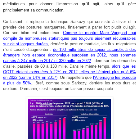
médiatiques pour donner l’impression qu’il agit, alors qu’il gère
principalement sa communication.
Ce faisant, il réplique la technique Sarkozy qui consiste à cliver et à
prendre des postures marquantes, finalement à parler fort plutôt qu’agir.
Car son bilan est calamiteux.
Comme le montre Marc Vanguad, qui
compile de nombreuses statistiques pas toujours aisément récupérables
sur de si longues durées
, derrière la posture martiale, les flux migratoires
n’ont cessé d’augmenter :
de 193 mille titres de séjour accordés à des
étrangers hors espace économique européen en 2012, nous sommes
passés à 247 mille en 2017 et 320 mille en 2022
. Idem sur les demandes
d’asile, passées de 60 à 133 mille. Dans le même temps,
alors que les
OQTF étaient exécutées à 22% en 2012, elles ne l’étaient plus qu’à 6%
en 2022 (contre 14% en 2017)
. On rappellera que
l’Allemagne les exécute
à plus de 50%
.. Bref, comme sous Sarkozy, derrière les mots durs et
droitiers, Darmanin, c’est toujours un laisser-passer coupable.