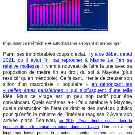
Impuissance irréfléchie et autoritarisme arrogant et mensonger
Parmi ses innombrables coups d’éclat,
il y a ce débat, début
2021, où il avait fini par reprocher à Marine Le Pen sa
relative mollesse
. Il vient à nouveau de faire la une avec sa
proposition de mettre fin au droit du sol à Mayotte (plus
restrictif qu’en métropole). Ce faisant, il tente de creuser son
sillon d’un macroniste « populaire »
en dénonçant les
«
belles âmes parisiennes
» qui s’offusquent d’une telle
idée. Mais ce virage est un peu trop tardif pour être
convaincant. Quels extrêmes a-t-il fallu atteindre à Mayotte,
quelle destruction de l’état de droit et des services publics
pour qu’enfin le ministre de l’intérieur réagisse ? Avant son
arrivée place Beauvau,
en 2018, Yvan Rioufol posait déjà la
question de cette remise en cause dans
Le Figaro
. Darmanin a trop
longtemps laissé pourrir la situation, s’abritant derrière des actions