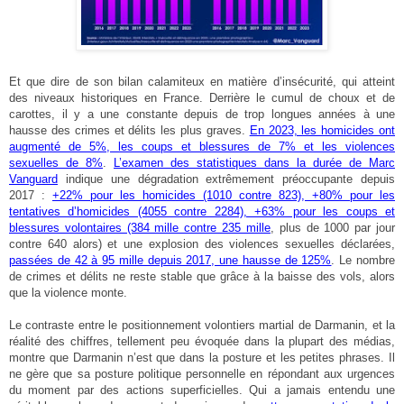
Et que dire de son bilan calamiteux en matière d’insécurité, qui atteint
des niveaux historiques en France. Derrière le cumul de choux et de
carottes, il y a une constante depuis de trop longues années à une
hausse des crimes et délits les plus graves.
En 2023, les homicides ont
augmenté de 5%, les coups et blessures de 7% et les violences
sexuelles de 8%
.
L’examen des statistiques dans la durée de Marc
Vanguard
indique une dégradation extrêmement préoccupante depuis
2017 :
+22% pour les homicides (1010 contre 823), +80% pour les
tentatives d’homicides (4055 contre 2284), +63% pour les coups et
blessures volontaires (384 mille contre 235 mille
, plus de 1000 par jour
contre 640 alors) et une explosion des violences sexuelles déclarées,
passées de 42 à 95 mille depuis 2017, une hausse de 125%
. Le nombre
de crimes et délits ne reste stable que grâce à la baisse des vols, alors
que la violence monte.
Le contraste entre le positionnement volontiers martial de Darmanin, et la
réalité des chiffres, tellement peu évoquée dans la plupart des médias,
montre que Darmanin n’est que dans la posture et les petites phrases. Il
ne gère que sa posture politique personnelle en répondant aux urgences
du moment par des actions superficielles. Qui a jamais entendu une