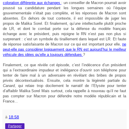
coloration différente aux échanges
: un conseiller de Macron pourrait avoir
poussé sa candidature pendant les longues semaines où l’équipe
gouvernementale n’était pas complète, et les réponses de Macron sont
absentes. En dehors de tout contexte, il est impossible de juger les
propos de Malika Sorel. Et finalement, qu’une intellectuelle plutôt proche
de LR, et dont le combat porte sur la défense du modèle français
échange avec le président, puis rejoigne le RN n’est pas non plus si
surprenant : c’est un symbole du tiraillement dans lequel est LR. Et faute
de réponse satisfaisante de Macron sur ce qui est important pour elle,
ne
peut-elle pas considérer logiquement que le RN est aujourd’hui le meilleur
véhicule des idées qu’elle a toujours défendues
?
Finalement, ce que révèle cet épisode, c’est l’indécence d’un président
qui a l’extraordinaire impudeur et inélégance d’ouvrir son téléphone pour
tenter de faire mal à un adversaire en révélant des bribes de propos
privés décontextualisés. Ensuite, cela montre la légèreté partiale du
Canard
, qui relaie trop docilement le narratif de l’Elysée pour tenter
d’affaiblir Malika Sorel Mais surtout, cela rappelle à nouveau qu’il ne faut
pas compter sur Macron pour défendre notre modèle républicain et la
France...
à
18:58
Partager