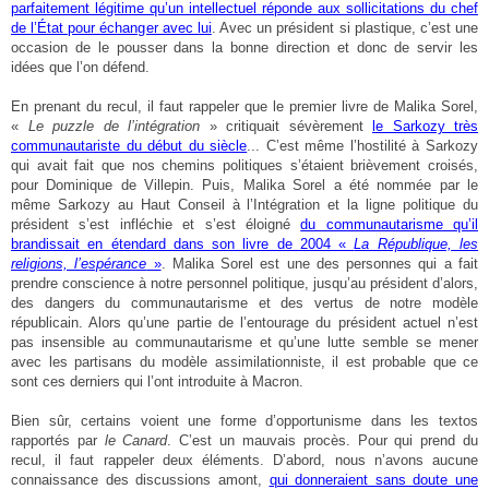
parfaitement légitime qu’un intellectuel réponde aux sollicitations du chef
de l’État pour échanger avec lui
. Avec un président si plastique, c’est une
occasion de le pousser dans la bonne direction et donc de servir les
idées que l’on défend.
En prenant du recul, il faut rappeler que le premier livre de Malika Sorel,
«
Le puzzle de l’intégration
» critiquait sévèrement
le Sarkozy très
communautariste du début du siècle
... C’est même l’hostilité à Sarkozy
qui avait fait que nos chemins politiques s’étaient brièvement croisés,
pour Dominique de Villepin. Puis, Malika Sorel a été nommée par le
même Sarkozy au Haut Conseil à l’Intégration et la ligne politique du
président s’est infléchie et s’est éloigné
du communautarisme qu’il
brandissait en étendard dans son livre de 2004 «
La République, les
religions, l’espérance
»
. Malika Sorel est une des personnes qui a fait
prendre conscience à notre personnel politique, jusqu’au président d’alors,
des dangers du communautarisme et des vertus de notre modèle
républicain. Alors qu’une partie de l’entourage du président actuel n’est
pas insensible au communautarisme et qu’une lutte semble se mener
avec les partisans du modèle assimilationniste, il est probable que ce
sont ces derniers qui l’ont introduite à Macron.
Bien sûr, certains voient une forme d’opportunisme dans les textos
rapportés par
le Canard
. C’est un mauvais procès. Pour qui prend du
recul, il faut rappeler deux éléments. D’abord, nous n’avons aucune
connaissance des discussions amont,
qui donneraient sans doute une