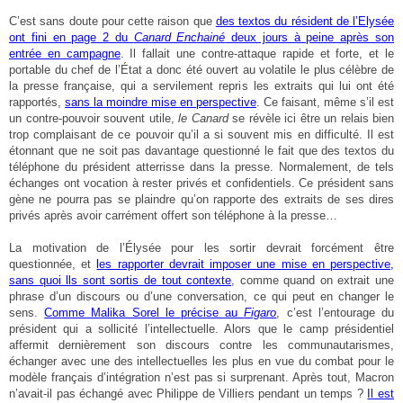
C’est sans doute pour cette raison que
des textos du résident de l’Elysée
ont fini en page 2 du
Canard Enchainé
deux jours à peine après son
entrée en campagne
. Il fallait une contre-attaque rapide et forte, et le
portable du chef de l’État a donc été ouvert au volatile le plus célèbre de
la presse française, qui a servilement repris les extraits qui lui ont été
rapportés,
sans la moindre mise en perspective
. Ce faisant, même s’il est
un contre-pouvoir souvent utile,
le Canard
se révèle ici être un relais bien
trop complaisant de ce pouvoir qu’il a si souvent mis en difficulté. Il est
étonnant que ne soit pas davantage questionné le fait que des textos du
téléphone du président atterrisse dans la presse. Normalement, de tels
échanges ont vocation à rester privés et confidentiels. Ce président sans
gène ne pourra pas se plaindre qu’on rapporte des extraits de ses dires
privés après avoir carrément offert son téléphone à la presse…
La motivation de l’Élysée pour les sortir devrait forcément être
questionnée, et
les rapporter devrait imposer une mise en perspective,
sans quoi lls sont sortis de tout contexte
, comme quand on extrait une
phrase d’un discours ou d’une conversation, ce qui peut en changer le
sens.
Comme Malika Sorel le précise au
Figaro
, c’est l’entourage du
président qui a sollicité l’intellectuelle. Alors que le camp présidentiel
affermit dernièrement son discours contre les communautarismes,
échanger avec une des intellectuelles les plus en vue du combat pour le
modèle français d’intégration n’est pas si surprenant. Après tout, Macron
n’avait-il pas échangé avec Philippe de Villiers pendant un temps ?
Il est