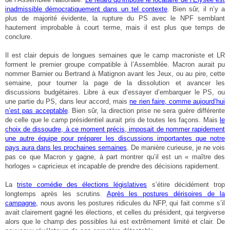
inadmissible démocratiquement dans un tel contexte
. Bien sûr, il n’y a
plus de majorité évidente, la rupture du PS avec le NPF semblant
hautement improbable à court terme, mais il est plus que temps de
conclure.
Il est clair depuis de longues semaines que le camp macroniste et LR
forment le premier groupe compatible à l’Assemblée. Macron aurait pu
nommer Barnier ou Bertrand à Matignon avant les Jeux, ou au pire, cette
semaine, pour tourner la page de la dissolution et avancer les
discussions budgétaires. Libre à eux d’essayer d’embarquer le PS, ou
une partie du PS, dans leur accord, mais
ne rien faire, comme aujourd’hui
n’est pas acceptable
. Bien sûr, la direction prise ne sera guère différente
de celle que le camp présidentiel aurait pris de toutes les façons. Mais
le
choix de dissoudre, à ce moment précis, imposait de nommer rapidement
une autre équipe pour préparer les discussions importantes que notre
pays aura dans les prochaines semaines
. De manière curieuse, je ne vois
pas ce que Macron y gagne, à part montrer qu’il est un « maître des
horloges » capricieux et incapable de prendre des décisions rapidement.
La
triste comédie des élections législatives
s’étire décidément trop
longtemps après les scrutins.
Après les postures dérisoires de la
campagne,
nous avons les postures ridicules du NFP, qui fait comme s’il
avait clairement gagné les élections, et celles du président, qui tergiverse
alors que le champ des possibles lui est extrêmement limité et clair. De