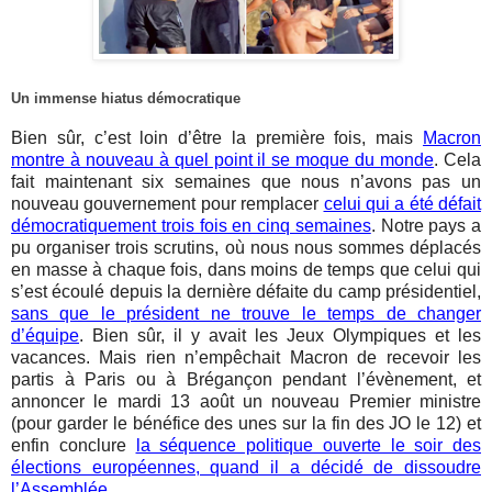
Un immense hiatus démocratique
Bien sûr, c’est loin d’être la première fois, mais
Macron
montre à nouveau à quel point il se moque du monde
. Cela
fait maintenant six semaines que nous n’avons pas un
nouveau gouvernement pour remplacer
celui qui a été défait
démocratiquement trois fois en cinq semaines
. Notre pays a
pu organiser trois scrutins, où nous nous sommes déplacés
en masse à chaque fois, dans moins de temps que celui qui
s’est écoulé depuis la dernière défaite du camp présidentiel,
sans que le président ne trouve le temps de changer
d’équipe
. Bien sûr, il y avait les Jeux Olympiques et les
vacances. Mais rien n’empêchait Macron de recevoir les
partis à Paris ou à Brégançon pendant l’évènement, et
annoncer le mardi 13 août un nouveau Premier ministre
(pour garder le bénéfice des unes sur la fin des JO le 12) et
enfin conclure
la séquence politique ouverte le soir des
élections européennes, quand il a décidé de dissoudre
l’Assemblée
.