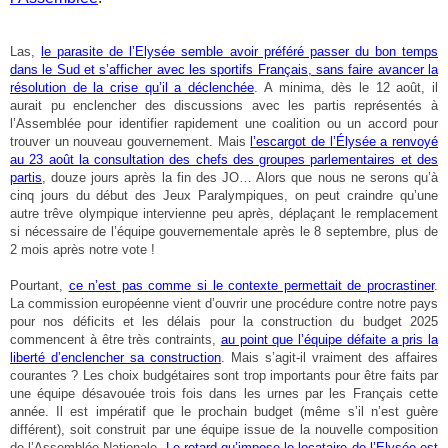
Las,
le parasite de l’Elysée semble avoir préféré passer du bon temps
dans le Sud et s’afficher avec les sportifs Français, sans faire avancer la
résolution de la crise qu’il a déclenchée
. A minima, dès le 12 août, il
aurait pu enclencher des discussions avec les partis représentés à
l’Assemblée pour identifier rapidement une coalition ou un accord pour
trouver un nouveau gouvernement. Mais
l’escargot de l’Élysée a renvoyé
au 23 août la consultation des chefs des groupes parlementaires et des
partis
, douze jours après la fin des JO… Alors que nous ne serons qu’à
cinq jours du début des Jeux Paralympiques, on peut craindre qu’une
autre trêve olympique intervienne peu après, déplaçant le remplacement
si nécessaire de l’équipe gouvernementale après le 8 septembre, plus de
2 mois après notre vote !
Pourtant,
ce n’est pas comme si le contexte permettait de procrastiner
.
La commission européenne vient d’ouvrir une procédure contre notre pays
pour nos déficits et les délais pour la construction du budget 2025
commencent à être très contraints,
au point que l’équipe défaite a pris la
liberté d’enclencher sa construction
. Mais s’agit-il vraiment des affaires
courantes ? Les choix budgétaires sont trop importants pour être faits par
une équipe désavouée trois fois dans les urnes par les Français cette
année. Il est impératif que le prochain budget (même s’il n’est guère
différent), soit construit par une équipe issue de la nouvelle composition
de l’Assemblée Nationale.
Le retard qu’impose le locataire de l’Elysée est