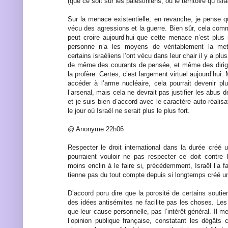
(que ce soit sur les palestiniens, ou le territoire qu’Isr
Sur la menace existentielle, en revanche, je pense q
vécu des agressions et la guerre. Bien sûr, cela com
peut croire aujourd’hui que cette menace n’est plus 
personne n’a les moyens de véritablement la met
certains israéliens l’ont vécu dans leur chair il y a plus
de même des courants de pensée, et même des dirige
la profère. Certes, c’est largement virtuel aujourd’hui. 
accéder à l’arme nucléaire, cela pourrait devenir plu
l’arsenal, mais cela ne devrait pas justifier les abus de
et je suis bien d’accord avec le caractère auto-réalisa
le jour où Israël ne serait plus le plus fort.
@ Anonyme 22h06
Respecter le droit international dans la durée créé 
pourraient vouloir ne pas respecter ce doit contre 
moins enclin à le faire si, précédemment, Israël l’a fai
tienne pas du tout compte depuis si longtemps créé u
D’accord poru dire que la porosité de certains souti
des idées antisémites ne facilite pas les choses. Le
que leur cause personnelle, pas l’intérêt général. Il
l’opinion publique française, constatant les dégât