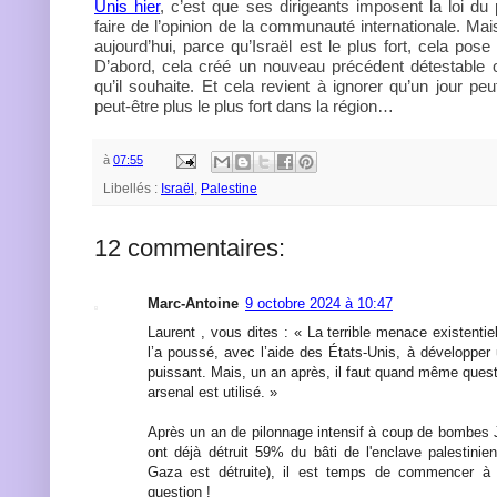
Unis hier
, c’est que ses dirigeants imposent la loi du 
faire de l’opinion de la communauté internationale. Mai
aujourd’hui, parce qu’Israël est le plus fort, cela pos
D’abord, cela créé un nouveau précédent détestable où
qu’il souhaite. Et cela revient à ignorer qu’un jour peu
peut-être plus le plus fort dans la région…
à
07:55
Libellés :
Israël
,
Palestine
12 commentaires:
Marc-Antoine
9 octobre 2024 à 10:47
Laurent , vous dites : « La terrible menace existentie
l’a poussé, avec l’aide des États-Unis, à développer u
puissant. Mais, un an après, il faut quand même quest
arsenal est utilisé. »
Après un an de pilonnage intensif à coup de bombes
ont déjà détruit 59% du bâti de l'enclave palestinie
Gaza est détruite), il est temps de commencer à
question !