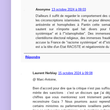
Anonyme
13 octobre 2024 à 09:03
D'ailleurs il suffit de regarder le comportement des
les circonscriptions islamisées. Pas un pour dénonce
antisémite et homophobes à Pantin cette sem
sautent sur n'importe quel fait divers pour 
systémique" et à l'"islamophobie". Des immenses
clientélisme électoral religieux, des immenses fra
accuse la France de "racisme systémique" et d'"isl
est a la tête d'un Etat RACISTE et négationniste d
Répondre
Laurent Herblay
15 octobre 2024 à 09:08
@ Marc-Antoine,
Bien d’accord pour dire que la critique n’est pas suffi
mérite des sanctions : c’est un discours que j’ai dé
chiffres que vous mentionnez sont tristement parl
reconstruire Gaza ? Nous pourrions aussi reprend
certains ministres ou parlementaires israéliens part