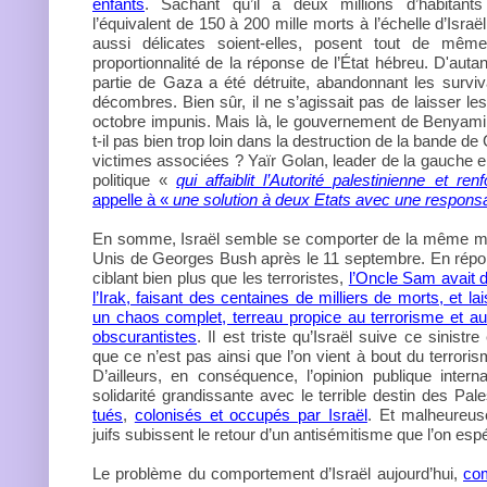
enfants
. Sachant qu’il a deux millions d’habitan
l’équivalent de 150 à 200 mille morts à l’échelle d’Isr
aussi délicates soient-elles, posent tout de mêm
proportionnalité de la réponse de l’État hébreu. D'autan
partie de Gaza a été détruite, abandonnant les surv
décombres.
Bien sûr, il ne s’agissait pas de laisser le
octobre impunis. Mais là, le gouvernement de Benyam
t-il pas bien trop loin dans la destruction de la bande d
victimes associées ? Yaïr Golan, leader de la gauche 
politique «
qui affaiblit l’Autorité palestinienne et r
appelle à «
une solution à deux Etats avec une responsab
En somme, Israël semble se comporter de la même ma
Unis de Georges Bush après le 11 septembre. En répon
ciblant bien plus que les terroristes,
l’Oncle Sam avait dé
l’Irak, faisant des centaines de milliers de morts, et 
un chaos complet, terreau propice au terrorisme et au
obscurantistes
. Il est triste qu’Israël suive ce sinistr
que ce n’est pas ainsi que l’on vient à bout du terrori
D’ailleurs, en conséquence, l’opinion publique inter
solidarité grandissante avec le terrible destin des Pal
tués
,
colonisés et occupés par Israël
. Et malheureu
juifs subissent le retour d’un antisémitisme que l’on espé
Le problème du comportement d’Israël aujourd’hui,
com