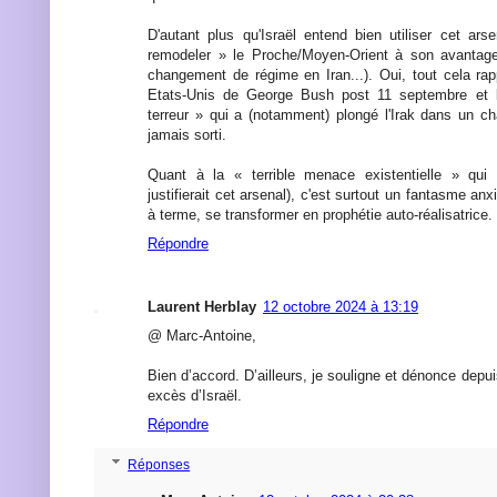
D'autant plus qu'Israël entend bien utiliser cet ars
remodeler » le Proche/Moyen-Orient à son avantage
changement de régime en Iran...). Oui, tout cela ra
Etats-Unis de George Bush post 11 septembre et l
terreur » qui a (notamment) plongé l'Irak dans un c
jamais sorti.
Quant à la « terrible menace existentielle » qui p
justifierait cet arsenal), c'est surtout un fantasme anx
à terme, se transformer en prophétie auto-réalisatrice.
Répondre
Laurent Herblay
12 octobre 2024 à 13:19
@ Marc-Antoine,
Bien d’accord. D’ailleurs, je souligne et dénonce depui
excès d’Israël.
Répondre
Réponses