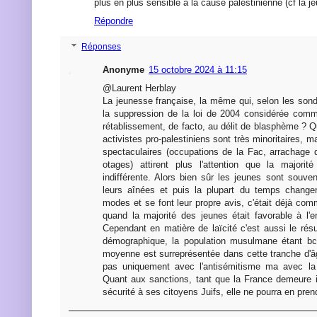
plus en plus sensible à la cause palestinienne (cf la 
Répondre
Réponses
Anonyme
15 octobre 2024 à 11:15
@Laurent Herblay
La jeunesse française, la même qui, selon les sond
la suppression de la loi de 2004 considérée com
rétablissement, de facto, au délit de blasphème ? 
activistes pro-palestiniens sont très minoritaires, m
spectaculaires (occupations de la Fac, arrachage 
otages) attirent plus l'attention que la majorit
indifférente. Alors bien sûr les jeunes sont souv
leurs aînées et puis la plupart du temps changen
modes et se font leur propre avis, c'était déjà com
quand la majorité des jeunes était favorable à l'e
Cependant en matière de laïcité c'est aussi le rés
démographique, la population musulmane étant bc
moyenne est surreprésentée dans cette tranche d'âg
pas uniquement avec l'antisémitisme ma avec la
Quant aux sanctions, tant que la France demeure i
sécurité à ses citoyens Juifs, elle ne pourra en pre