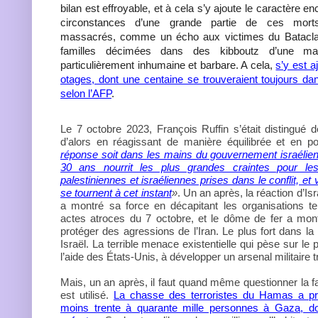
bilan est effroyable, et à cela s’y ajoute le caractère en
circonstances d’une grande partie de ces morts,
massacrés, comme un écho aux victimes du Batacla
familles décimées dans des kibboutz d’une man
particulièrement inhumaine et barbare. A cela,
s’y est a
otages, dont une centaine se trouveraient toujours d
selon l’AFP
.
Le 7 octobre 2023, François Ruffin s’était distingué de
d’alors en réagissant de manière équilibrée et en p
réponse soit dans les mains du gouvernement israélien 
30 ans nourrit les plus grandes craintes pour les 
palestiniennes et israéliennes prises dans le conflit, e
se tournent à cet instant
»
. Un an après, la réaction d’Isra
a montré sa force en décapitant les organisations ter
actes atroces du 7 octobre, et le dôme de fer a mon
protéger des agressions de l’Iran. Le plus fort dans la 
Israël. La terrible menace existentielle qui pèse sur le
l’aide des États-Unis, à développer un arsenal militaire t
Mais, un an après, il faut quand même questionner la f
est utilisé.
La chasse des terroristes du Hamas a pr
moins trente à quarante mille personnes à Gaza, do