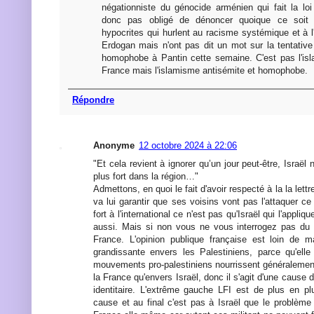
négationniste du génocide arménien qui fait la lo
donc pas obligé de dénoncer quoique ce soit
hypocrites qui hurlent au racisme systémique et à
Erdogan mais n'ont pas dit un mot sur la tentative
homophobe à Pantin cette semaine. C'est pas l'is
France mais l'islamisme antisémite et homophobe.
Répondre
Anonyme
12 octobre 2024 à 22:06
"Et cela revient à ignorer qu’un jour peut-être, Israël 
plus fort dans la région…"
Admettons, en quoi le fait d'avoir respecté à la la lettre
va lui garantir que ses voisins vont pas l'attaquer ce 
fort à l'international ce n'est pas qu'Israël qui l'appli
aussi. Mais si non vous ne vous interrogez pas du t
France. L'opinion publique française est loin de ma
grandissante envers les Palestiniens, parce qu'elle
mouvements pro-palestiniens nourrissent généraleme
la France qu'envers Israël, donc il s'agit d'une cause
identitaire. L'extrême gauche LFI est de plus en p
cause et au final c'est pas à Israël que le problème