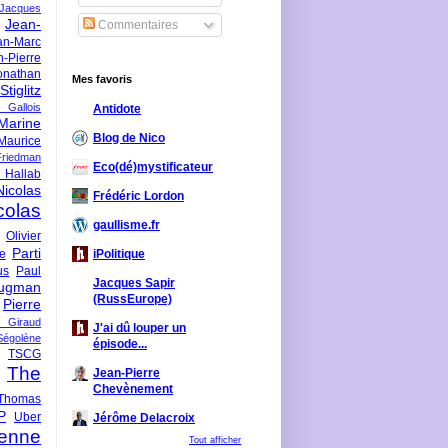
-Jacques
Jean-
Commentaires
an-Marc
n-Pierre
onathan
Mes favoris
iglitz
 Gallois
Antidote
Marine
Blog de Nico
Maurice
iedman
Eco(dé)mystificateur
 Hallab
Nicolas
Frédéric Lordon
colas
gaullisme.fr
Olivier
Parti
ne
iPolitique
us
Paul
Jacques Sapir
ugman
(RussEurope)
Pierre
l Giraud
J'ai dû louper un
Ségolène
épisode...
TSCG
The
Jean-Pierre
Chevènement
Thomas
P
Uber
Jérôme Delacroix
enne
Tout afficher