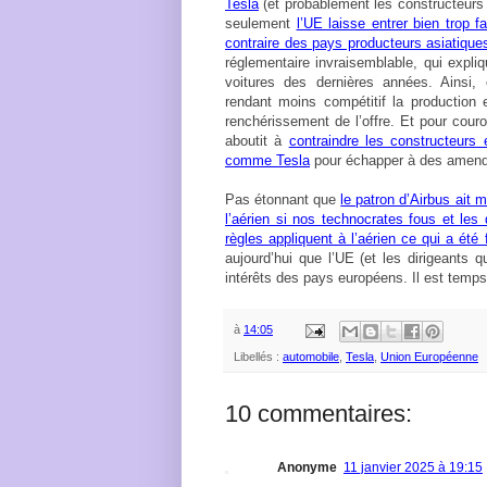
Tesla
(et probablement les constructeurs
seulement
l’UE laisse entrer bien trop f
contraire des pays producteurs asiatique
réglementaire invraisemblable, qui expli
voitures des dernières années. Ainsi, e
rendant moins compétitif la production
renchérissement de l’offre. Et pour cour
aboutit à
contraindre les constructeurs
comme Tesla
pour échapper à des amende
Pas étonnant que
le patron d’Airbus ait 
l’aérien si nos technocrates fous et les
règles appliquent à l’aérien ce qui a été 
aujourd’hui que l’UE (et les dirigeants 
intérêts des pays européens. Il est temps 
à
14:05
Libellés :
automobile
,
Tesla
,
Union Européenne
10 commentaires:
Anonyme
11 janvier 2025 à 19:15