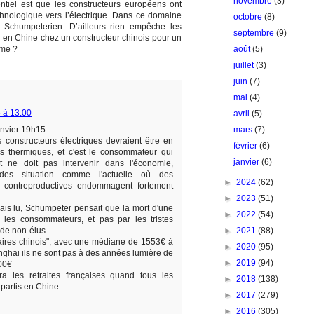
novembre
(3)
ntiel est que les constructeurs européens ont
chnologique vers l’électrique. Dans ce domaine
octobre
(8)
 Schumpeterien. D’ailleurs rien empêche les
septembre
(9)
ller en Chine chez un constructeur chinois pour un
ème ?
août
(5)
juillet
(3)
juin
(7)
mai
(4)
5 à 13:00
avril
(5)
nvier 19h15
mars
(7)
 constructeurs électriques devraient être en
février
(6)
es thermiques, et c'est le consommateur qui
janvier
(6)
t ne doit pas intervenir dans l'économie,
 des situation comme l'actuelle où des
►
2024
(62)
t contreproductives endommagent fortement
►
2023
(51)
mais lu, Schumpeter pensait que la mort d'une
►
2022
(54)
r les consommateurs, et pas par les tristes
de non-élus.
►
2021
(88)
aires chinois", avec une médiane de 1553€ à
►
2020
(95)
ghai ils ne sont pas à des années lumière de
►
2019
(94)
00€
a les retraites françaises quand tous les
►
2018
(138)
 partis en Chine.
►
2017
(279)
►
2016
(305)