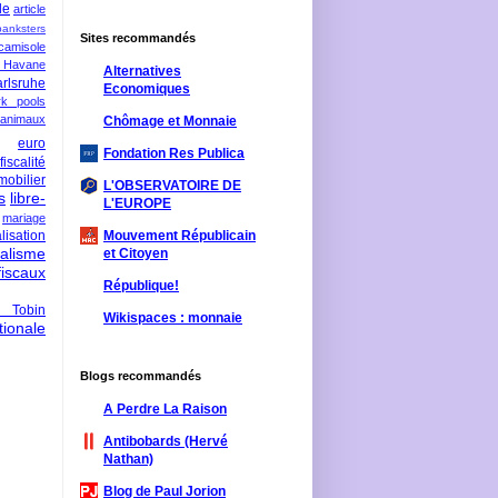
le
article
banksters
Sites recommandés
camisole
 Havane
Alternatives
rlsruhe
Economiques
rk pools
 animaux
Chômage et Monnaie
euro
Fondation Res Publica
fiscalité
mobilier
L'OBSERVATOIRE DE
s
libre-
L'EUROPE
mariage
lisation
Mouvement Républicain
ralisme
et Citoyen
scaux
République!
 Tobin
Wikispaces : monnaie
ionale
Blogs recommandés
A Perdre La Raison
Antibobards (Hervé
Nathan)
Blog de Paul Jorion