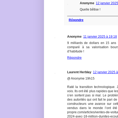
Anonyme
12 janvier 202
Quelle bêtise !
Répondre
Anonyme
11 janvier 2025 à 19:18
9 milliards de dollars en 15 ans
comparé à sa valorisation bour
d’habitude !
Répondre
Laurent Herblay
12 janvier 2025 
@ Anonyme 19h15
Raté la transition technologique.
vois. Ils ont été plus rapides que le
s’en sortent pas si mal. Le problèm
des autorités qui ont fait le pari d
constructeurs une avance sur cet
vendus dans le monde l’ont été 
propre.com/articles/ventes-de-voit
2024-avec-18-million-dunites-ecou