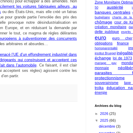
 chinois) pour échapper à des amendes. Non
Zone Monétaire Optima
acilement les voitures fabriquées ailleurs, au
austérité
50
s
ou des États-Unis, mais elle créé un fatras
banques centrales
que pour grande partie l’envolée des prix des
budgétaire
charte de la
chômage
cour de Ka
lle provoque notre désindustrialisation en
création monétaire
da
 en Europe, et en réduisant la demande par
dette publique
esprits
onner le tout, ce magma de règles délirantes
euro
euro cher
 européens à subventionner des concurrents
obligations
finance
s arbitraires et absurdes…
im
homoparentalité
inégalité
institut Bruegel
menacé l’UE d’un effondrement industriel dans
échange
loi de 1973
 dirigeants qui construisent et acceptent ces
mondia
mariage gay
fait dans l’automobile
. Ce faisant, il est clair
néolibé
monnaie
qui acceptent ses règles) agissent contre les
parasites fi
d’en partir.
protectionnisme
souverainisme
taxe
éducation nat
troïka
énergie
Archives du blog
►
2026
(25)
▼
2025
(66)
décembre
(3)