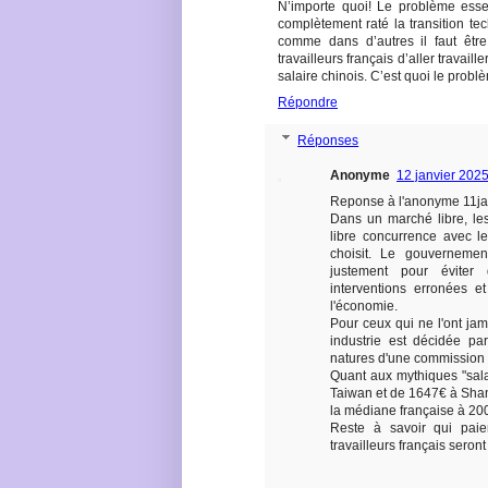
N’importe quoi! Le problème esse
complètement raté la transition te
comme dans d’autres il faut être
travailleurs français d’aller travai
salaire chinois. C’est quoi le probl
Répondre
Réponses
Anonyme
12 janvier 202
Reponse à l'anonyme 11ja
Dans un marché libre, les
libre concurrence avec l
choisit. Le gouvernemen
justement pour éviter
interventions erronées e
l'économie.
Pour ceux qui ne l'ont ja
industrie est décidée pa
natures d'une commission 
Quant aux mythiques "sal
Taiwan et de 1647€ à Shan
la médiane française à 20
Reste à savoir qui paier
travailleurs français seront