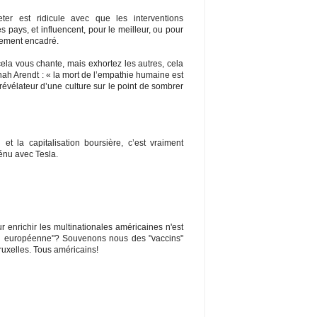
er est ridicule avec que les interventions
s pays, et influencent, pour le meilleur, ou pour
vement encadré.
cela vous chante, mais exhortez les autres, cela
nah Arendt : « la mort de l’empathie humaine est
 révélateur d’une culture sur le point de sombrer
et la capitalisation boursière, c’est vraiment
ténu avec Tesla.
r enrichir les multinationales américaines n'est
ion européenne"? Souvenons nous des "vaccins"
uxelles. Tous américains!