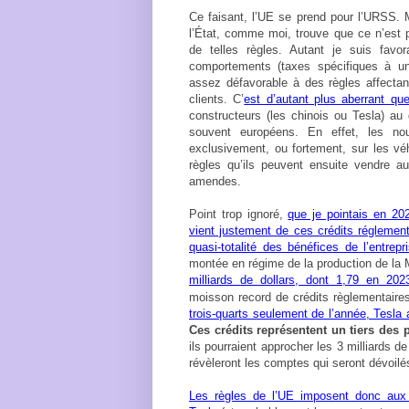
Ce faisant, l’UE se prend pour l’URSS. M
l’État, comme moi, trouve que ce n’est p
de telles règles. Autant je suis favor
comportements (taxes spécifiques à un
assez défavorable à des règles affectan
clients. C’
est d’autant plus aberrant qu
constructeurs (les chinois ou Tesla) au 
souvent européens. En effet, les nou
exclusivement, ou fortement, sur les véh
règles qu’ils peuvent ensuite vendre a
amendes.
Point trop ignoré,
que je pointais en 202
vient justement de ces crédits réglementa
quasi-totalité des bénéfices de l’entrepr
montée en régime de la production de la
milliards de dollars, dont 1,79 en 202
moisson record de crédits règlementair
trois-quarts seulement de l’année, Tesla 
Ces crédits représentent un tiers des 
ils pourraient approcher les 3 milliards 
révèleront les comptes qui seront dévoilés
Les règles de l’UE imposent donc aux 