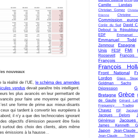
Camille Landais
Christian Gomez
Christi
Christine 
Etienne
Commission euro
David C
Corée du Sud
Debout la Républiqu
EDF
Emmanuel
Emmanuel Todd
Espagne
Zemmour
Unis
FMI
FESF
Roosevelt
François
François Fi
François Hol
 les nouveaux
Front National
F
Lordon
Glass Steag
la réalité de l’UE,
le schéma des amendes
Goldman Sachs
hicules vendus
devait paraître très intelligent.
G
Dépression
teurs les plus avancés en leur permettant de
Grèce
Bretagne
avancés pour faire une moyenne qui permet
de Gaulle
Gérard Laf
, c’est une forme de prime aux mieux-disants
Frequency Trading
 ceux qui tardent à convertir les européens à
Chavez
ISF
Jacque
Jacques Delors
D’abord, il n’y a que des technocrates ignorant
Jacques
Généreux
des objectifs d’émission peuvent être fixés
James Kenneth Gal
t surtout des choix des clients, alors même
Japon
Jean-Claude
t les émissions à la hausse…
Jean-Claude Trichet