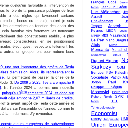
François Copé
Jean
ême quelqu’un favorable à l’intervention de
Jean-Luc Gréau
Rosa
as le rôle de la puissance publique de fixer
Luc Mélenchon
Je
able à des règles qui favorisent certains
Ayrault
Jea
 produit, bonus ou malus), autant je suis
Chevènement
J
Joseph St
t les entreprises en fonction des choix des
Tepper
Keynes
e
cela favorise très fortement les nouveaux
LIBOR
Louis
Maastricht
MES
détriment des constructeurs établis, le plus
M'PEP
Le Pen
Mario Draghi
veaux constructeurs, en se positionnant
Allais
Milton Fr
icules électriques, respectent tellement les
Monsanto
Morad el
ux autres un groupement pour réduire leurs
Muhammad Yunus
Ni
Dupont-Aignan
Sarkozy
0, une part importante des profits de Tesla
OGM
ires d’émission. Alors, ils représentaient la
Berruyer
PSA
Palesti
Socialiste
ise
, lui permettant de passer la crise de la
Patrick Art
Paul Kr
 Model 3.
De 2009 à 2023, Tesla a empoché 9
Jorion
Philippe Séguin
3
. Et l’année 2024 a permis une nouvelle
Moscovici
ème
Pierre-Noë
es
puisqu’au 3
trimestre 2024, et donc sur
SMIC
Robert Reich
avait déjà empoché 2,07 milliards de crédits
.
TCE
Royal
profits avant impôt de Tesla cette année
et
Tchécoslovaquie
de dollars sur l’ensemble de l’année, comme le
Economist
 à la fin du mois. J’y reviendrai.
UM
Piketty
Tocqueville
Union Europé
constructeurs européens de subventionner