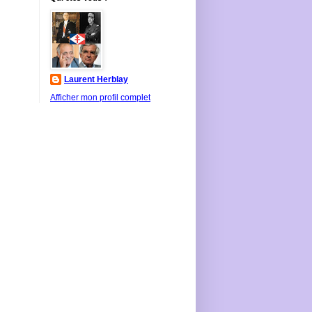
Laurent Herblay
Afficher mon profil complet