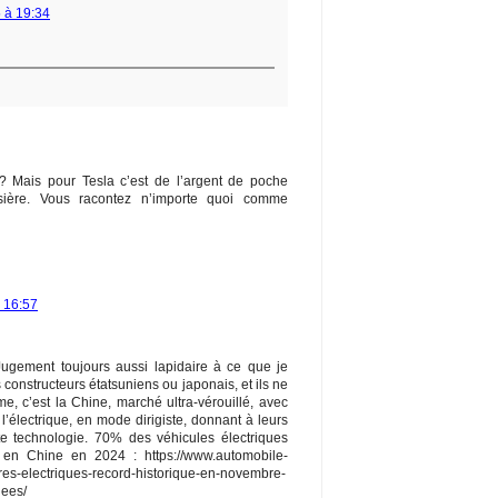
5 à 19:34
 ? Mais pour Tesla c’est de l’argent de poche
sière. Vous racontez n’importe quoi comme
à 16:57
 Jugement toujours aussi lapidaire à ce que je
s constructeurs étatsuniens ou japonais, et ils ne
e, c’est la Chine, marché ultra-vérouillé, avec
e l’électrique, en mode dirigiste, donnant à leurs
te technologie. 70% des véhicules électriques
en Chine en 2024 : https://www.automobile-
ures-electriques-record-historique-en-novembre-
lees/