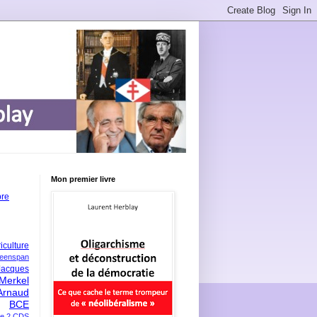
Mon premier livre
bre
iculture
eenspan
Jacques
Merkel
Arnaud
BCE
e 2
CDS