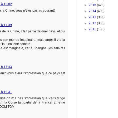
5 à 13:02
►
2015
(428)
de la Chine, vous n'êtes pas au courant?
►
2014
(408)
►
2013
(366)
►
2012
(368)
5 à 17:39
►
2011
(158)
 de la Chine, il fait partie de quel pays, et qui
ns son monde imaginaire, mais après il y a la
il faut en tenir compte.
ue est marginale, car à Shanghai les salaires
5 à 17:43
wan? Vous aviez l’impression que ce pays est
5 à 19:31
orse on n' a pas l'impression que Paris dirige
nt la Corse fait partie de la France. Et je ne
s DOM TOM