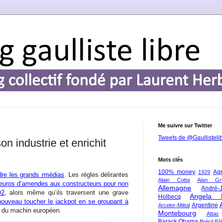
Me suivre sur Twitter
Tweets de @Gaullisteli
on industrie et enrichit
Mots clés
100% money
Agr
1929
ndre les grands rmédias
. Les règles délirantes
Alain Cotta
Alan Gr
d’euros d’amendes aux constructeurs pour non
Allemagne
André-
O2
, alors même qu’ils traversent une grave
Angela 
Holbecq
nouveau toucher le jackpot en se groupant à
Argentine
Arcelor-Mittal
ie du machin européen.
Montebourg
Attac
Barack Obama
Brésil
Bâl