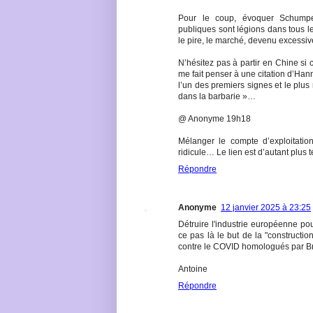
Pour le coup, évoquer Schumpet
publiques sont légions dans tous le
le pire, le marché, devenu excessi
N’hésitez pas à partir en Chine si 
me fait penser à une citation d’Han
l’un des premiers signes et le plus
dans la barbarie »…
@ Anonyme 19h18
Mélanger le compte d’exploitation 
ridicule… Le lien est d’autant plus 
Répondre
Anonyme
12 janvier 2025 à 23:25
Détruire l'industrie européenne pou
ce pas là le but de la "construct
contre le COVID homologués par Br
Antoine
Répondre