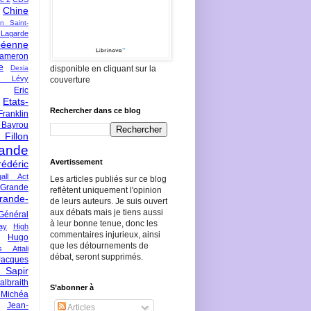
Chine
an Saint-
Lagarde
péenne
ameron
e
Dexia
disponible en cliquant sur la
 Lévy
couverture
Eric
Etats-
Rechercher dans ce blog
Franklin
 Bayrou
llon
lande
Avertissement
rédéric
all Act
Les articles publiés sur ce blog
Grande
reflètent uniquement l'opinion
rande-
de leurs auteurs. Je suis ouvert
aux débats mais je tiens aussi
Général
à leur bonne tenue, donc les
ay
High
commentaires injurieux, ainsi
Hugo
que les détournements de
s Attali
débat, seront supprimés.
Jacques
 Sapir
braith
S’abonner à
 Michéa
Jean-
Articles