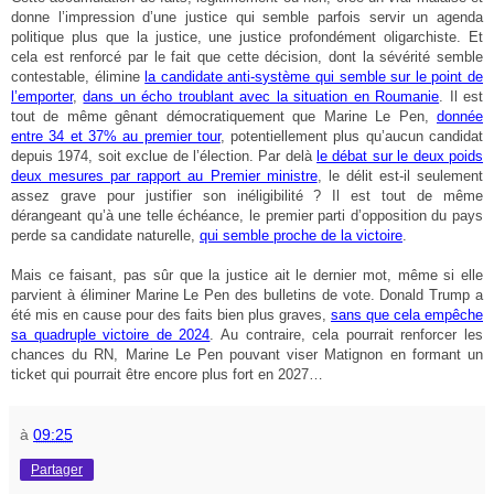
donne l’impression d’une justice qui semble parfois servir un agenda
politique plus que la justice, une justice profondément oligarchiste. Et
cela est renforcé par le fait que cette décision, dont la sévérité semble
contestable, élimine
la candidate anti-système qui semble sur le point de
l’emporter
,
dans un écho troublant avec la situation en Roumanie
. Il est
tout de même gênant démocratiquement que Marine Le Pen,
donnée
entre 34 et 37% au premier tour
, potentiellement plus qu’aucun candidat
depuis 1974, soit exclue de l’élection. Par delà
le débat sur le deux poids
deux mesures par rapport au Premier ministre
, le délit est-il seulement
assez grave pour justifier son inéligibilité ? Il est tout de même
dérangeant qu’à une telle échéance, le premier parti d’opposition du pays
perde sa candidate naturelle,
qui semble proche de la victoire
.
Mais ce faisant, pas sûr que la justice ait le dernier mot, même si elle
parvient à éliminer Marine Le Pen des bulletins de vote. Donald Trump a
été mis en cause pour des faits bien plus graves,
sans que cela empêche
sa quadruple victoire de 2024
. Au contraire, cela pourrait renforcer les
chances du RN, Marine Le Pen pouvant viser Matignon en formant un
ticket qui pourrait être encore plus fort en 2027…
à
09:25
Partager