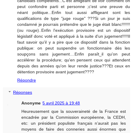
candidats compétents...C'est affligeant de voir comment on
peut confondre parti et personne ;c'est une preuve du
néant politique...Enfin tout aussi affligeant sont les
qualifications de type "juge rouge" ???Si un jour je suis
condamné je pourrais prétendre que le juge était blanc!!!!!!!
(ou rouge)..Enfin l'exécution provisoire est un dispositif
législatif donc voté et appliqué à la suite d'un jugement!!!!!Il
faut savoir qu'il y a pire que ce dispositif dans la fonction
publique: on peut suspendre un fonctionnaire dès les
soupçons sans jugement....Enfin paraît_il qu'on peut
accélérer la procédure; qu'en pensent ceux qui attendent
depuis des années qu'on leur rende justice???Et ceux en
détention provisoire avant jugement????
Répondre
Réponses
Anonyme
5 avril 2025 à 19:48
Heureusement que la souveraineté de la France est
encadrée par la Commission européenne, la CEDH,
etc: un président populiste français n’aurait pas les
moyens de faire des conneries aussi énormes que