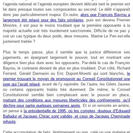
l’agenda national et l’agenda européen devient délicate tant le premier est
lié dans presque toutes ses composantes au second. Le délit n’apparaît
donc pas particulièrement majeur. En outre,
alors que François Bayrou a
largement été relaxé pour des faits similaires
, puis est devenu Premier
Ministre, il est pour le moins troublant que la première opposante à la
majorité actuelle soit très lourdement sanctionnée. Difficile de ne pas y
voir un cas typique du deux poids, deux mesures. Marine Le Pen est-elle
justement traitée ?
Plus le temps passe, plus il semble que la justice différencie ses
jugements, en épargnant largement le pouvoir, tout en montrant une
diligence bien plus dure avec les opposants. Par-delà le cas de François
Bayrou, le contraste devient de plus en plus troublant. D’un côté, Richard
Ferrand, Gérald Darmanin ou Eric Dupont-Moretti qui sont blanchis,
le
premier trouvant le moyen de promouvoir au Conseil Constitutionnel une
juge qui l’avait relaxé
, avant de l’y rejoindre. De l’autre, les Gilets Jaunes
ou certains opposants traités très durement. De même, le Conseil
Constitutionnel semble bien complaisant avec le pouvoir en place,
mettant des conditions aux mesures liberticides des confinements, qu’il
déchire pour partie quelques semaines après
. Et si on remonte en arrière,
on pense à
la présidentielle de 1995, où les comptes, douteux d’Edouard
Balladur et Jacques Chirac sont validés, et ceux de Jacques Cheminade
refusés
.
Cette accumulation de faits, légitimement ou non, créé un vrai malaise et