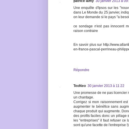
patrice lamy
30 janvier 2013 à 09
Une enquête d'Ipsos sur les "nouvel
dans Le Monde du 25 janvier, indi
on leur demande si le pays "a besoin
ce sondage n'est pas innocent 
raison contraire
En savoir plus sur http://www.atlanti
en-france-pascal-perrineau-phili
Répondre
TeoNeo
30 janvier 2013 à 11:22
Une promesse de ne pas licencier ne
un chantage.
Corrigez si mon raisonnement est
augmenter le bénéfice sans augme
chaque produit qui augmente. Donc l
des profits faciles donc un pillage
les "entreprises" il faut refuser ce
sont qu'une facette de l'entreprise !)