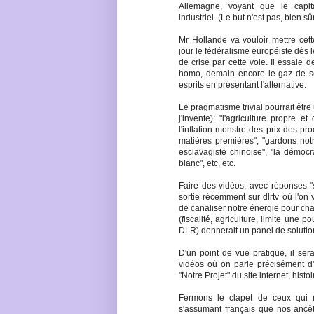
Allemagne, voyant que le capita
industriel. (Le but n'est pas, bien s
Mr Hollande va vouloir mettre cett
jour le fédéralisme européiste dès l
de crise par cette voie. Il essaie
homo, demain encore le gaz de schi
esprits en présentant l'alternative.
Le pragmatisme trivial pourrait êt
j'invente): "l'agriculture propre e
l'inflation monstre des prix des pro
matières premières", "gardons not
esclavagiste chinoise", "la démoc
blanc", etc, etc.
Faire des vidéos, avec réponses 
sortie récemment sur dlrtv où l'on
de canaliser notre énergie pour cha
(fiscalité, agriculture, limite un
DLR) donnerait un panel de solution
D'un point de vue pratique, il ser
vidéos où on parle précisément d
"Notre Projet" du site internet, hist
Fermons le clapet de ceux qui n
s'assumant français que nos ancêtre