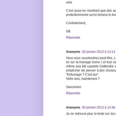
cela.
C'est aussi en montrant que des act
protectionnisme qu'on brisera le bo
Cordialement,
GB
Répondre
Anonyme
30 janvier 2013 à 14:14
Vous vous souviendrez peut-être, Lau
loi sur la mariage homo ( et tout c
même pas été capable d'attendre v
empêcher de penser à des choses 
"Enfumage ? C'est dur".
Votre avis, maintenant ?
Sancelrien
Répondre
Anonyme
30 janvier 2013 à 14:46
Je ne retrouve plus le texte sur les