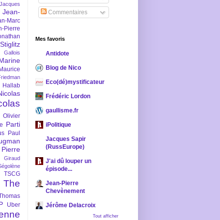
-Jacques
Jean-
Commentaires
an-Marc
n-Pierre
onathan
Mes favoris
iglitz
 Gallois
Antidote
Marine
Blog de Nico
Maurice
iedman
Eco(dé)mystificateur
 Hallab
Nicolas
Frédéric Lordon
colas
gaullisme.fr
Olivier
Parti
ne
iPolitique
us
Paul
Jacques Sapir
ugman
(RussEurope)
Pierre
l Giraud
J'ai dû louper un
Ségolène
épisode...
TSCG
The
Jean-Pierre
Chevènement
Thomas
P
Uber
Jérôme Delacroix
enne
Tout afficher