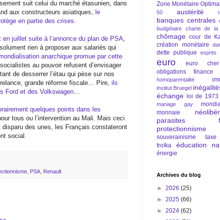
essement suit celui du marché étasunien, dans
Zone Monétaire Optima
austérité
and aux constructeurs asiatiques,
le
50
banques centrales
rotège en partie des crises
.
budgétaire
charte de la
chômage
cour de Ka
en juillet suite à l’annonce du plan de PSA
,
création monétaire
da
solument rien à proposer aux salariés qui
dette publique
esprits
mondialisation anarchique promue par cette
euro
euro cher
 socialistes au pouvoir refusent d’envisager
obligations
finance
tant de desserrer l’étau qui pèse sur nos
im
homoparentalité
e relance, grande réforme fiscale… Pire,
ils
inégalité
institut Bruegel
es Ford et des Volkswagen
…
échange
loi de 1973
mondia
mariage gay
orairement quelques points dans les
néolibé
monnaie
ur tous ou l’intervention au Mali. Mais ceci
parasites fi
nt disparu des unes, les Français constateront
protectionnisme
nt social.
souverainisme
taxe
éducation nat
troïka
énergie
ectionnisme
,
PSA
,
Renault
Archives du blog
►
2026
(25)
►
2025
(66)
►
2024
(62)