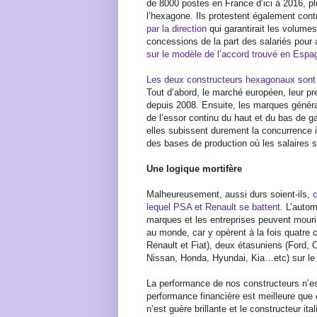
de 8000 postes en France d’ici à 2016, p
l’hexagone. Ils protestent également con
par la direction
qui garantirait les volume
concessions de la part des salariés pour a
sur le modèle de l’accord trouvé en Esp
Les deux constructeurs hexagonaux sont p
Tout d’abord, le marché européen, leur p
depuis 2008. Ensuite, les marques généra
de l’essor continu du haut et du bas de ga
elles subissent durement la concurrence i
des bases de production où les salaires s
Une logique mortifère
Malheureusement, aussi durs soient-ils,
c
lequel PSA et Renault se battent
. L’autom
marques et les entreprises peuvent mourir.
au monde, car y opèrent à la fois quatre
Renault et Fiat), deux étasuniens (Ford, O
Nissan, Honda, Hyundai, Kia…etc) sur le 
La performance de nos constructeurs n’e
performance financière est meilleure que 
n’est guère brillante et le constructeur ita