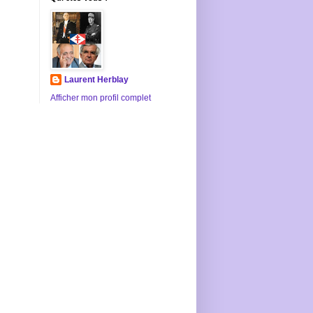
Laurent Herblay
Afficher mon profil complet