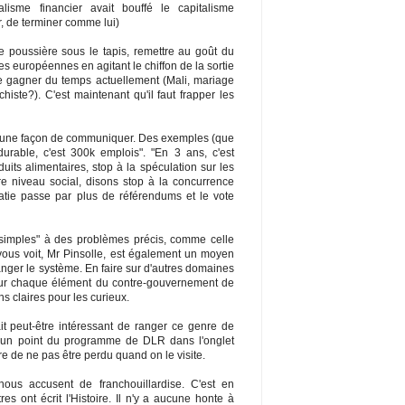
lisme financier avait bouffé le capitalisme
ûr, de terminer comme lui)
e poussière sous le tapis, remettre au goût du
es européennes en agitant le chiffon de la sortie
 de gagner du temps actuellement (Mali, mariage
ste?). C'est maintenant qu'il faut frapper les
re une façon de communiquer. Des exemples (que
t durable, c'est 300k emplois". "En 3 ans, c'est
duits alimentaires, stop à la spéculation sur les
re niveau social, disons stop à la concurrence
ratie passe par plus de référendums et le vote
"simples" à des problèmes précis, comme celle
 vous voit, Mr Pinsolle, est également un moyen
nger le système. En faire sur d'autres domaines
e pour chaque élément du contre-gouvernement de
s claires pour les curieux.
ait peut-être intéressant de ranger ce genre de
'un point du programme de DLR dans l'onglet
oire de ne pas être perdu quand on le visite.
ous accusent de franchouillardise. C'est en
s ont écrit l'Histoire. Il n'y a aucune honte à