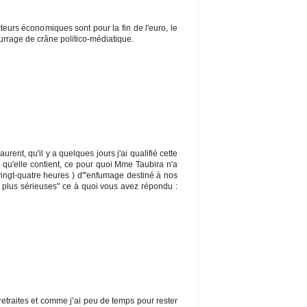
eurs économiques sont pour la fin de l'euro, le
urrage de crâne politico-médiatique.
rent, qu'il y a quelques jours j'ai qualifié cette
e qu'elle contient, ce pour quoi Mme Taubira n'a
ingt-quatre heures ) d'"enfumage destiné à nos
plus sérieuses" ce à quoi vous avez répondu :
 retraites et comme j’ai peu de temps pour rester