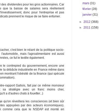
mars
(31)
l des dividendes pour les gros actionnaires. Car
e que la baisse de salaires sera réellement
février
(28)
'investissement, donc pour l'entreprise et pas
janvier
(31)
dicats prennent le risque de se faire enfumer.
►
2012
(368)
►
2011
(158)
 cacher, c'est bien le néant de la politique socio-
'automobile, mais l'agroalimentaire est aussi
nnées, ce fut le textile également.
e le contrepied du gouvernement, encore une
 de la débâcle industrielle en France même dans
en montrant l'obésité de la finance (qui spécule
sommation).
re-rapport Gallois, fait par ce même monsieur
t sa stratégie avec un franc moins cher,
u'il a d'autres chats à fouetter...)
ge qu'on réveillera les consciences (et bien sûr
ètes appuyées par des acteurs économiques).
aussi comme cela que le NSDAP est monté en