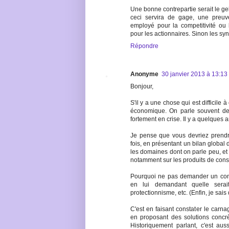
Une bonne contrepartie serait le ge
ceci servira de gage, une preuv
employé pour la competitivité ou l
pour les actionnaires. Sinon les syn
Répondre
Anonyme
30 janvier 2013 à 13:13
Bonjour,
S'il y a une chose qui est difficile à
économique. On parle souvent de l
fortement en crise. Il y a quelques a
Je pense que vous devriez prendr
fois, en présentant un bilan global
les domaines dont on parle peu, et 
notamment sur les produits de con
Pourquoi ne pas demander un cont
en lui demandant quelle serai
protectionnisme, etc. (Enfin, je sais q
C'est en faisant constater le carna
en proposant des solutions concr
Historiquement parlant, c'est 