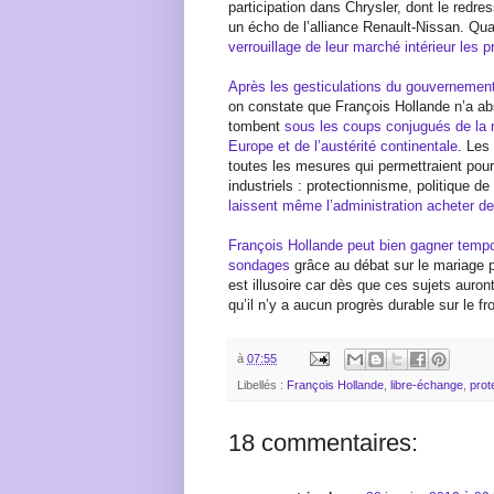
participation dans Chrysler, dont le redr
un écho de l’alliance Renault-Nissan. Qu
verrouillage de leur marché intérieur les p
Après les gesticulations du gouvernement 
on constate que François Hollande n’a ab
tombent
sous les coups conjugués de la 
Europe et de l’austérité continentale
. Les
toutes les mesures qui permettraient pour
industriels : protectionnisme, politique d
laissent même l’administration acheter d
François Hollande peut bien gagner temp
sondages
grâce au débat sur le mariage po
est illusoire car dès que ces sujets auro
qu’il n’y a aucun progrès durable sur le fro
à
07:55
Libellés :
François Hollande
,
libre-échange
,
prot
18 commentaires: