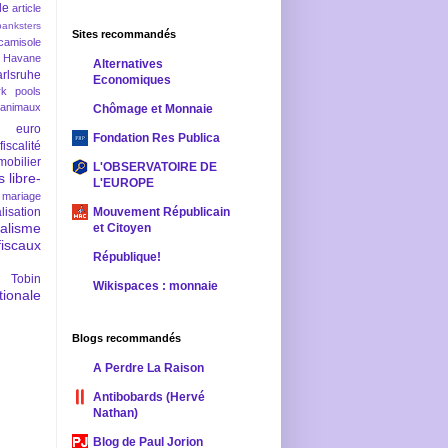
le
article
banksters
Sites recommandés
camisole
 Havane
Alternatives
rlsruhe
Economiques
rk pools
 animaux
Chômage et Monnaie
euro
Fondation Res Publica
fiscalité
mobilier
L'OBSERVATOIRE DE
s
libre-
L'EUROPE
mariage
lisation
Mouvement Républicain
ralisme
et Citoyen
scaux
République!
 Tobin
Wikispaces : monnaie
ionale
Blogs recommandés
A Perdre La Raison
Antibobards (Hervé
Nathan)
Blog de Paul Jorion