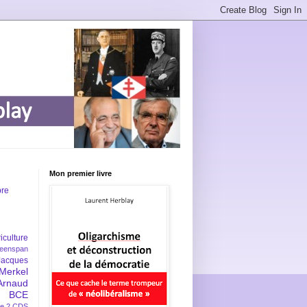
Mon premier livre
bre
iculture
eenspan
Jacques
Merkel
Arnaud
BCE
e 2
CDS