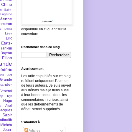
Chine
an Saint-
Lagarde
péenne
ameron
e
Dexia
disponible en cliquant sur la
 Lévy
couverture
Eric
Etats-
Rechercher dans ce blog
Franklin
 Bayrou
llon
lande
Avertissement
rédéric
all Act
Les articles publiés sur ce blog
Grande
reflètent uniquement l'opinion
rande-
de leurs auteurs. Je suis ouvert
aux débats mais je tiens aussi
Général
à leur bonne tenue, donc les
ay
High
commentaires injurieux, ainsi
Hugo
que les détournements de
s Attali
débat, seront supprimés.
Jacques
 Sapir
braith
S’abonner à
 Michéa
Jean-
Articles