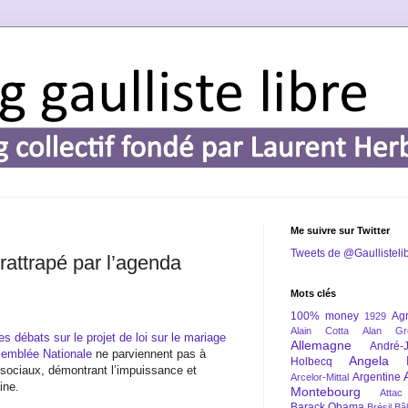
Me suivre sur Twitter
Tweets de @Gaullisteli
rattrapé par l’agenda
Mots clés
100% money
Agr
1929
Alain Cotta
Alan Gr
les débats sur le projet de loi sur le mariage
Allemagne
André-
ssemblée Nationale
ne parviennent pas à
Angela 
Holbecq
s sociaux, démontrant l’impuissance et
Argentine
Arcelor-Mittal
ine.
Montebourg
Attac
Barack Obama
Brésil
Bâl