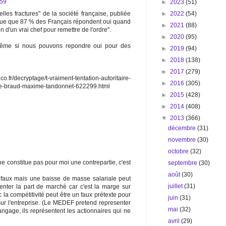
:59
►
2023
(51)
►
2022
(54)
les fractures" de la société française, publiée
que que 87 % des Français répondent oui quand
►
2021
(88)
 d'un vrai chef pour remettre de l'ordre".
►
2020
(95)
même si nous pouvons repondre oui pour des
►
2019
(94)
►
2018
(138)
►
2017
(279)
co.fr/decryptage/t-vraiment-tentation-autoritaire-
►
2016
(305)
ppe-braud-maxime-tandonnet-622299.html
►
2015
(428)
►
2014
(408)
▼
2013
(366)
décembre
(31)
novembre
(30)
octobre
(32)
 constitue pas pour moi une contrepartie, c'est
septembre
(30)
août
(30)
 faux mais une baisse de masse salariale peut
juillet
(31)
nter la part de marché car c'est la marge sur
a compétitivité peut être un faux prétexte pour
juin
(31)
 sur l'entreprise. (Le MEDEF pretend representer
mai
(32)
 langage, ils représentent les actionnaires qui ne
avril
(29)