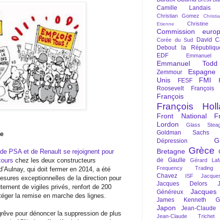
Camille Landais
Christian Gomez
Christi
Christine 
Etienne
Commission euro
David C
Corée du Sud
Debout la Républiqu
EDF
Emmanuel
Emmanuel Todd
Espagne
Zemmour
Unis
FMI
FESF
Roosevelt
François
François Fi
François Hol
Front National
F
Lordon
Glass Steag
Goldman Sachs
te
G
Dépression
Grèce
Bretagne
e PSA et de Renault se rejoignent pour
cours
chez les deux constructeurs
de Gaulle
Gérard Laf
Frequency Trading
d’Aulnay, qui doit fermer en 2014, a été
Chavez
ISF
Jacque
esures exceptionnelles de la direction pour
Jacques Delors
tement de vigiles privés, renfort de 200
Jacques
Généreux
téger la remise en marche des lignes.
James Kenneth Gal
Japon
Jean-Claude
 grêve pour dénoncer la suppression de plus
Jean-Claude Trichet