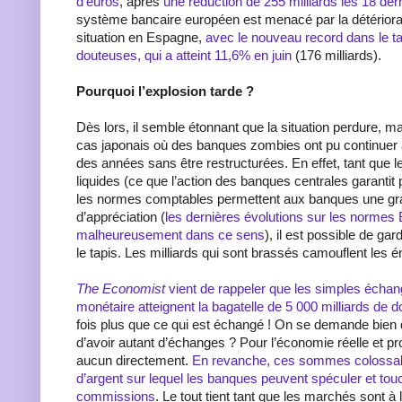
d’euros
, après
une réduction de 255 milliards les 18 der
système bancaire européen est menacé par la détériorat
situation en Espagne,
avec le nouveau record dans le t
douteuses, qui a atteint 11,6% en juin
(176 milliards).
Pourquoi l’explosion tarde ?
Dès lors, il semble étonnant que la situation perdure, mai
cas japonais où des banques zombies ont pu continuer 
des années sans être restructurées. En effet, tant que 
liquides (ce que l’action des banques centrales garantit p
les normes comptables permettent aux banques une gra
d’appréciation (
les dernières évolutions sur les normes 
malheureusement dans ce sens
), il est possible de ga
le tapis. Les milliards qui sont brassés camouflent les 
The Economist
vient de rappeler que les simples écha
monétaire atteignent la bagatelle de 5 000 milliards de do
fois plus que ce qui est échangé ! On se demande bien qu
d’avoir autant d’échanges ? Pour l’économie réelle et pro
aucun directement.
En revanche, ces sommes colossal
d’argent sur lequel les banques peuvent spéculer et tou
commissions
. Le tout tient tant que les marchés sont à