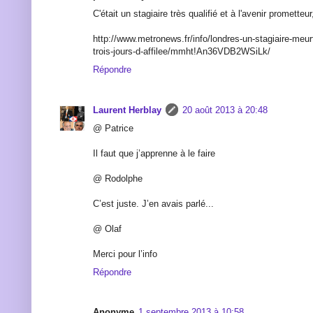
C'était un stagiaire très qualifié et à l'avenir prometteur
http://www.metronews.fr/info/londres-un-stagiaire-meurt
trois-jours-d-affilee/mmht!An36VDB2WSiLk/
Répondre
Laurent Herblay
20 août 2013 à 20:48
@ Patrice
Il faut que j’apprenne à le faire
@ Rodolphe
C’est juste. J’en avais parlé...
@ Olaf
Merci pour l’info
Répondre
Anonyme
1 septembre 2013 à 10:58