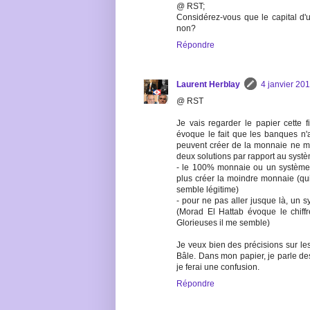
@ RST;
Considérez-vous que le capital d'
non?
Répondre
Laurent Herblay
4 janvier 20
@ RST
Je vais regarder le papier cette f
évoque le fait que les banques n'
peuvent créer de la monnaie ne me 
deux solutions par rapport au systè
- le 100% monnaie ou un système 
plus créer la moindre monnaie (qui 
semble légitime)
- pour ne pas aller jusque là, un s
(Morad El Hattab évoque le chiff
Glorieuses il me semble)
Je veux bien des précisions sur les
Bâle. Dans mon papier, je parle d
je ferai une confusion.
Répondre