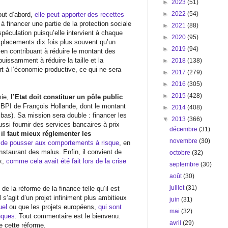
►
2023
(51)
►
2022
(54)
Tout d’abord,
elle peut apporter des recettes
 à financer une partie de la protection sociale
►
2021
(88)
péculation puisqu’elle intervient à chaque
►
2020
(95)
s placements dix fois plus souvent qu’un
►
2019
(94)
, en contribuant à réduire le montant des
puissamment à réduire la taille et la
►
2018
(138)
rt à l’économie productive, ce qui ne sera
►
2017
(279)
►
2016
(305)
►
2015
(428)
mie,
l’Etat doit constituer un pôle public
a BPI de François Hollande, dont le montant
►
2014
(408)
bas). Sa mission sera double : financer les
▼
2013
(366)
si fournir des services bancaires à prix
décembre
(31)
,
il faut mieux réglementer les
novembre
(30)
r de pousser aux comportements à risque
, en
staurant des malus. Enfin, il convient de
octobre
(32)
x,
comme cela avait été fait lors de la crise
septembre
(30)
août
(30)
juillet
(31)
de la réforme de la finance telle qu’il est
l s’agit d’un projet infiniment plus ambitieux
juin
(31)
uel
ou que les projets européens,
qui sont
mai
(32)
nques
. Tout commentaire est le bienvenu.
avril
(29)
e cette réforme.