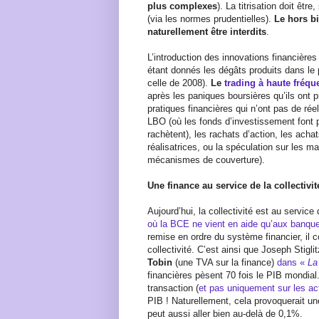
plus complexes
). La titrisation doit être
(via les normes prudentielles).
Le hors bi
naturellement être interdits
.
L’introduction des innovations financières
étant donnés les dégâts produits dans le p
celle de 2008).
Le
trading à haute fréqu
après les paniques boursières qu’ils ont 
pratiques financières qui n’ont pas de réel
LBO (où les fonds d’investissement font pa
rachètent), les rachats d’action, les acha
réalisatrices, ou la spéculation sur les ma
mécanismes de couverture).
Une finance au service de la collectivit
Aujourd’hui, la collectivité est au servic
où la BCE ne vient en aide qu’aux banqu
remise en ordre du système financier, il c
collectivité. C’est ainsi que Joseph Stigli
Tobin
(une TVA sur la finance)
dans «
La
financières pèsent 70 fois le PIB mondial
transaction (
et pas uniquement sur les ac
PIB ! Naturellement, cela provoquerait u
peut aussi aller bien au-delà de 0,1%.