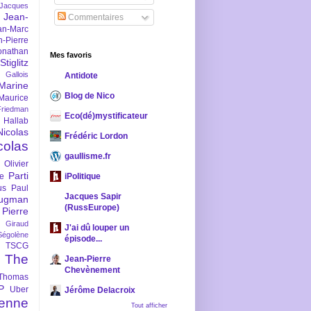
-Jacques
Jean-
Commentaires
an-Marc
n-Pierre
onathan
Mes favoris
iglitz
 Gallois
Antidote
Marine
Blog de Nico
Maurice
iedman
Eco(dé)mystificateur
 Hallab
Nicolas
Frédéric Lordon
colas
gaullisme.fr
Olivier
Parti
ne
iPolitique
us
Paul
Jacques Sapir
ugman
(RussEurope)
Pierre
l Giraud
J'ai dû louper un
Ségolène
épisode...
TSCG
The
Jean-Pierre
Chevènement
Thomas
P
Uber
Jérôme Delacroix
enne
Tout afficher