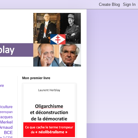
Mon premier livre
bre
iculture
eenspan
Jacques
Merkel
Arnaud
BCE
e 2
CDS