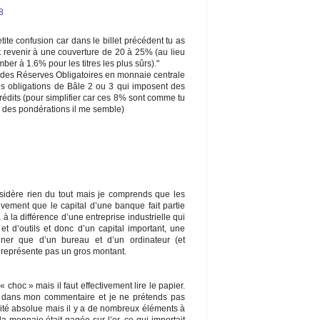
8
tite confusion car dans le billet précédent tu as
eut revenir à une couverture de 20 à 25% (au lieu
er à 1.6% pour les titres les plus sûrs)."
 des Réserves Obligatoires en monnaie centrale
es obligations de Bâle 2 ou 3 qui imposent des
dits (pour simplifier car ces 8% sont comme tu
c des pondérations il me semble)
sidère rien du tout mais je comprends que les
ivement que le capital d’une banque fait partie
à la différence d’une entreprise industrielle qui
t d’outils et donc d’un capital important, une
ner que d’un bureau et d’un ordinateur (et
e représente pas un gros montant.
« choc » mais il faut effectivement lire le papier.
if dans mon commentaire et je ne prétends pas
rité absolue mais il y a de nombreux éléments à