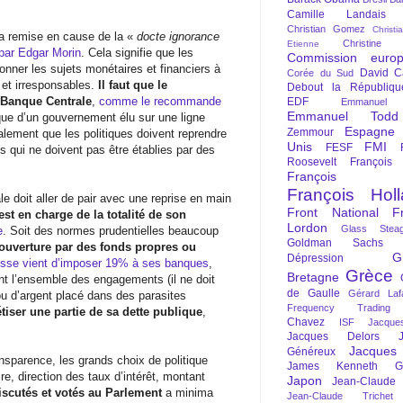
Camille Landais
Christian Gomez
Christi
a remise en cause de la «
docte ignorance
Christine 
Etienne
 par Edgar Morin
. Cela signifie que les
Commission euro
nner les sujets monétaires et financiers à
David C
Corée du Sud
 et irresponsables.
Il faut que le
Debout la Républiqu
 Banque Centrale
,
comme le recommande
EDF
Emmanuel
Emmanuel Todd
tique d’un gouvernement élu sur une ligne
Espagne
Zemmour
alement que les politiques doivent reprendre
Unis
FMI
FESF
s qui ne doivent pas être établies par des
Roosevelt
François
François Fi
François Hol
e doit aller de pair avec une reprise en main
Front National
F
est en charge de la totalité de son
Lordon
Glass Steag
e
. Soit des normes prudentielles beaucoup
Goldman Sachs
ouverture par des fonds propres ou
G
Dépression
isse vient d’imposer 19% à ses banques
,
Grèce
Bretagne
nt l’ensemble des engagements (il ne doit
de Gaulle
Gérard Laf
u d’argent placé dans des parasites
Frequency Trading
tiser une partie de sa dette publique
,
Chavez
ISF
Jacque
Jacques Delors
Jacques
Généreux
nsparence, les grands choix de politique
James Kenneth Gal
e, direction des taux d’intérêt, montant
Japon
Jean-Claude
iscutés et votés au Parlement
a minima
Jean-Claude Trichet