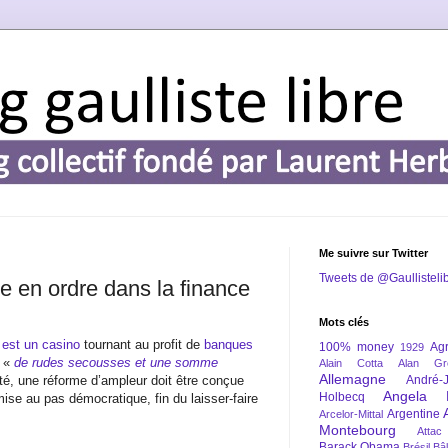
Me suivre sur Twitter
Tweets de @Gaullisteli
e en ordre dans la finance
Mots clés
 est un casino
tournant au profit de
banques
100% money
Agr
1929
e «
de rudes secousses et une somme
Alain Cotta
Alan Gr
Allemagne
ité, une réforme d’ampleur doit être conçue
André-
Angela 
Holbecq
mise au pas démocratique, fin du laisser-faire
Argentine
Arcelor-Mittal
Montebourg
Attac
Barack Obama
Brésil
Bâl