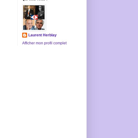
Laurent Herblay
Afficher mon profil complet