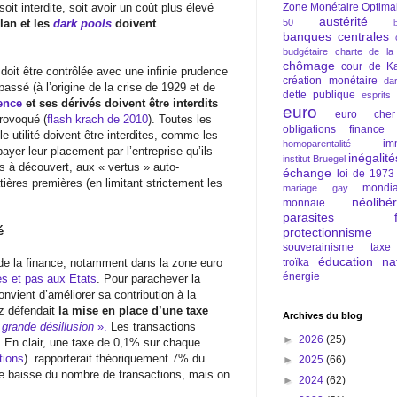
, soit interdite, soit avoir un coût plus élevé
Zone Monétaire Optima
austérité
lan et les
dark pools
doivent
50
banques centrales
budgétaire
charte de la
chômage
cour de Ka
 doit être contrôlée avec une infinie prudence
création monétaire
da
assé (à l’origine de la crise de 1929 et de
dette publique
esprits
ence
et ses dérivés doivent être interdits
euro
euro cher
provoqué (
flash krach de 2010
). Toutes les
obligations
finance
le utilité doivent être interdites, comme les
im
homoparentalité
yer leur placement par l’entreprise qu’ils
inégalité
institut Bruegel
ts à découvert, aux « vertus » auto-
échange
loi de 1973
tières premières (en limitant strictement les
mondia
mariage gay
néolibé
monnaie
parasites fi
é
protectionnisme
souverainisme
taxe
éducation nat
e de la finance, notamment dans la zone euro
troïka
énergie
es et pas aux Etats
. Pour parachever la
onvient d’améliorer sa contribution à la
tz défendait
la mise en place d’une taxe
Archives du blog
 grande désillusion
».
Les transactions
►
2026
(25)
. En clair, une taxe de 0,1% sur chaque
tions
)
rapporterait théoriquement 7% du
►
2025
(66)
ne baisse du nombre de transactions, mais on
►
2024
(62)