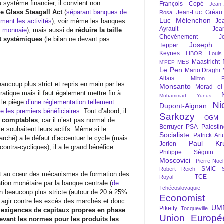
u système financier, il convient non
François Copé
Jean
le Glass Steagall Act
(
séparant banques de
Jean-Luc Gréau
Rosa
Luc Mélenchon
ment les activités
), voir même les banques
Je
Ayrault
Jea
% monnaie
), mais aussi de
réduire la taille
Chevènement
J
nt systémiques
(le bilan ne devant pas
Joseph St
Tepper
Keynes
LIBOR
Louis
Maastricht
MES
M'PEP
Le Pen
Mario Draghi
Allais
Milton Fr
aucoup plus strict et repris en main par les
Monsanto
Morad el
ratique mais il faut également mettre fin à
Muhammad Yunus
s le piège
d’une réglementation tellement
Ni
Dupont-Aignan
e les premiers bénéficiaires
. Tout d’abord, il
Sarkozy
OGM
s comptables
, car il n’est pas normal de
Berruyer
PSA
Palesti
e souhaitent leurs actifs. Même si le
Socialiste
Patrick Art
arché) a le défaut d’accentuer le cycle (mais
Paul Kr
Jorion
ntra-cycliques), il a le grand bénéfice
Philippe Séguin
Moscovici
Pierre-Noë
SMIC
Robert Reich
il est au cœur des mécanismes de formation des
TCE
Royal
éation monétaire par la banque centrale (
de
Tchécoslovaquie
ion beaucoup plus stricte (autour de 20 à 25%
Economist
 agir contre les excès des marchés et donc
UM
Piketty
Tocqueville
 exigences de capitaux propres en phase
Union Europé
levant les normes pour les produits les