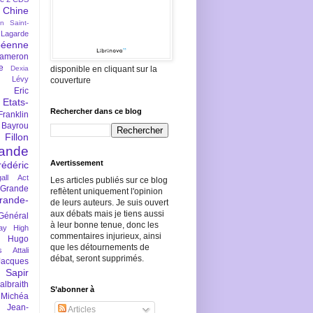
Chine
an Saint-
Lagarde
péenne
ameron
e
Dexia
disponible en cliquant sur la
 Lévy
couverture
Eric
Etats-
Rechercher dans ce blog
Franklin
 Bayrou
llon
lande
Avertissement
rédéric
all Act
Les articles publiés sur ce blog
Grande
reflètent uniquement l'opinion
rande-
de leurs auteurs. Je suis ouvert
aux débats mais je tiens aussi
Général
à leur bonne tenue, donc les
ay
High
commentaires injurieux, ainsi
Hugo
que les détournements de
s Attali
débat, seront supprimés.
Jacques
 Sapir
braith
S’abonner à
 Michéa
Jean-
Articles