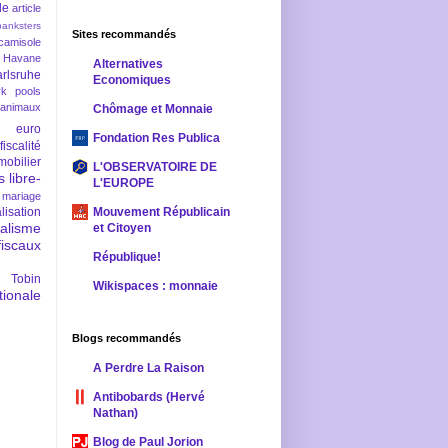
le
article
banksters
Sites recommandés
camisole
 Havane
Alternatives
rlsruhe
Economiques
rk pools
 animaux
Chômage et Monnaie
euro
Fondation Res Publica
fiscalité
mobilier
L'OBSERVATOIRE DE
s
libre-
L'EUROPE
mariage
lisation
Mouvement Républicain
ralisme
et Citoyen
scaux
République!
 Tobin
Wikispaces : monnaie
ionale
Blogs recommandés
A Perdre La Raison
Antibobards (Hervé
Nathan)
Blog de Paul Jorion