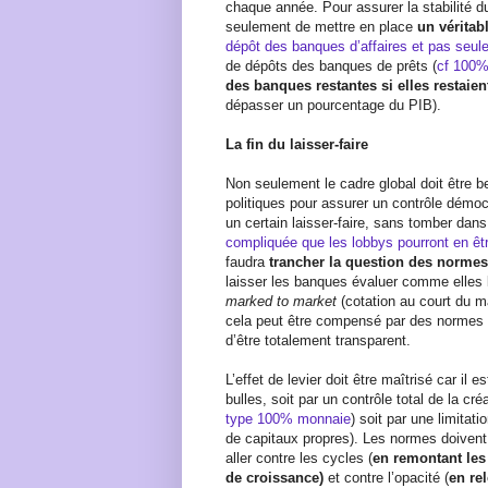
chaque année. Pour assurer la stabilité d
seulement de mettre en place
un véritab
dépôt des banques d’affaires et pas seule
de dépôts des banques de prêts (
cf 100
des banques restantes si elles restaie
dépasser un pourcentage du PIB).
La fin du laisser-faire
Non seulement le cadre global doit être be
politiques pour assurer un contrôle démoc
un certain laisser-faire, sans tomber dan
compliquée que les lobbys pourront en êtr
faudra
trancher la question des norme
laisser les banques évaluer comme elles l
marked to market
(cotation au court du m
cela peut être compensé par des normes co
d’être totalement transparent.
L’effet de levier doit être maîtrisé car 
bulles, soit par un contrôle total de la cr
type 100% monnaie
) soit par une limitat
de capitaux propres). Les normes doivent
aller contre les cycles (
en remontant les
de croissance)
et contre l’opacité (
en re