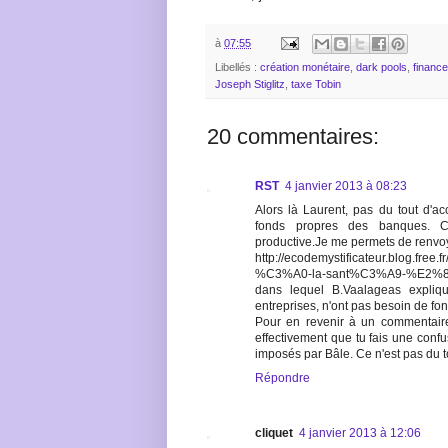
à
07:55
Libellés :
création monétaire
,
dark pools
,
finance
Joseph Stiglitz
,
taxe Tobin
20 commentaires:
RST
4 janvier 2013 à 08:23
Alors là Laurent, pas du tout d'ac
fonds propres des banques. C
productive.Je me permets de renvoye
http://ecodemystificateur.blog.free
%C3%A0-la-sant%C3%A9-%E2%
dans lequel B.Vaalageas expliq
entreprises, n'ont pas besoin de fo
Pour en revenir à un commentaire
effectivement que tu fais une confus
imposés par Bâle. Ce n'est pas du 
Répondre
cliquet
4 janvier 2013 à 12:06