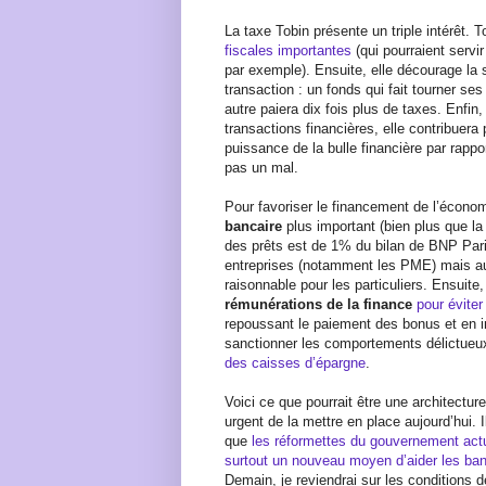
La taxe Tobin présente un triple intérêt. 
fiscales importantes
(qui pourraient servir
par exemple). Ensuite, elle décourage la s
transaction : un fonds qui fait tourner se
autre paiera dix fois plus de taxes. Enfin
transactions financières, elle contribuera 
puissance de la bulle financière par rappo
pas un mal.
Pour favoriser le financement de l’écono
bancaire
plus important (bien plus que l
des prêts est de 1% du bilan de BNP Pari
entreprises (notamment les PME) mais aus
raisonnable pour les particuliers. Ensuite
rémunérations de la finance
pour évite
repoussant le paiement des bonus et en in
sanctionner les comportements délictueu
des caisses d’épargne
.
Voici ce que pourrait être une architecture 
urgent de la mettre en place aujourd’hui. I
que
les réformettes du gouvernement act
surtout un nouveau moyen d’aider les ba
Demain, je reviendrai sur les conditions d