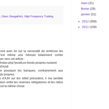
mars
(31)
février
(28)
janvier
(31)
,
Glass Steagall Act
,
High Frequency Trading
,
►
2012
(368)
►
2011
(158)
cord avec toi sur la necessité de renforcer les
'est même une héresie totalement contre
r vers cet article :
.fr/index.php?post/Les-fonds-propres-nuisent-
80%A6
ue pourquoi les banques, contrairement aux
nds propres.
 d'AJH sur ton billet précedent, il me semble
ion entre les reserves obligatoires et les ratios
tout la même chose.