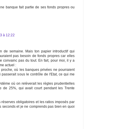
une banque fait partie de ses fonds propres ou
13 à 12:22
in de semaine. Mais ton papier introductif qui
auraient pas besoin de fonds propres car elles
convainc pas du tout. En fait, pour moi, il y a
me actuel :
proche, où les banques privées ne pourraient
passerait sous le contrôle de l'Etat, ce qui me
ystème où on relèverait les règles prudentielles
re de 25%, qui avait court pendant les Trente
 réserves obligatoires et les ratios imposés par
es seconds et je ne comprends pas bien en quoi