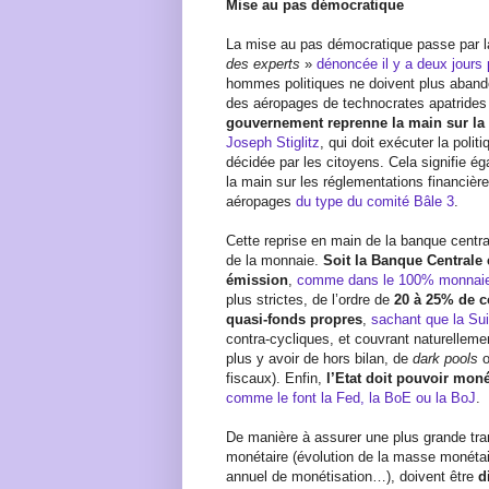
Mise au pas démocratique
La mise au pas démocratique passe par l
des experts
»
dénoncée il y a deux jours
hommes politiques ne doivent plus abando
des aéropages de technocrates apatrides
gouvernement reprenne la main sur la
Joseph Stiglitz
, qui doit exécuter la poli
décidée par les citoyens. Cela signifie ég
la main sur les réglementations financière
aéropages
du type du comité Bâle 3
.
Cette reprise en main de la banque central
de la monnaie.
Soit la Banque Centrale 
émission
,
comme dans le 100% monnai
plus strictes, de l’ordre de
20 à 25% de c
quasi-fonds propres
,
sachant que la Su
contra-cycliques, et couvrant naturelleme
plus y avoir de hors bilan, de
dark pools
o
fiscaux). Enfin,
l’Etat doit pouvoir moné
comme le font la Fed, la BoE ou la BoJ
.
De manière à assurer une plus grande tra
monétaire (évolution de la masse monétair
annuel de monétisation…), doivent être
d