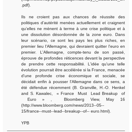
.pdf).
Ils ne croient pas aux chances de réussite des
politiques d’autérité menées actuellement et craignent
qu’elles ne mènent à terme à une crise politique et à
une dissolution désordonnée de la zone euro. Dans
leur scénario, ce sont les pays les plus riches, en
premier lieu l'Allemagne, qui devraient quitter l'euro en
premier. L'Allemagne, compte-tenu de son passé,
éprouve de profondes réticences devant la perspective
de prendre cette responsabilité. L'idée qu'une telle
évolution pourrait être accélérée si la France, menacée
d'une profonde crise économique et sociale, se
décidait enfin à pousser l'Allemagne dans ce sens, a
été défendue récemment (B. Granville, H.-O. Henkel
and S. Kawalec, « France Must Lead Breakup of
Euro » , Bloomberg View, May 16
(http://www.bloomberg.com/news/2013-­‐05-­‐
15/france-­‐must-­‐lead-­‐breakup-­‐of-­‐ euro.html).
YPB