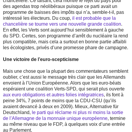
chancelière. Ce faisant, cela montre le rejet du pays pour
des agendas trop néolibéraux puisque ce parti avait un
programme de baisses des impôts qui n’a, semble-t-il, pas
intéressé les électeurs. Du coup,
il est probable que la
chancelière se tourne vers une nouvelle grande coalition
.
En effet, les Verts sont aujourd’hui sensiblement à gauche
du SPD. Certes, son programme d’arrêt du nucléaire la rend
plus compatible, mais cela a surtout en bonne partie affaibli
les écologistes, privés d’une promesse phare de campagne.
Une victoire de l’euro-scepticisme
Mais une chose que la plupart des commentateurs semblent
oublier, c’est aussi le message très clair que les Allemands
envoient à l’Union Européenne. Alors que les euro-béats
espéraient une coalition Verts-SPD, qui serait plus ouverte
aux euro obligations et autres folies intégratrices
, ils font à
peine 34%, 7 points de moins que la CDU-CSU (qu’ils
avaient devancé à deux en 2009). Mieux, Alternative für
Deutschland,
le parti qui réclame ni plus ni moins la sortie
de l’Allemagne de la monnaie unique européenne
, termine
au même niveau que le FDP, à quelques voix d’une entrée
au Parlement.