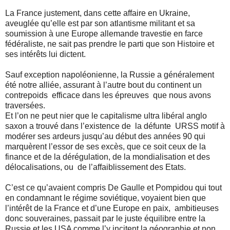
La France justement, dans cette affaire en Ukraine,
aveuglée qu’elle est par son atlantisme militant et sa
soumission à une Europe allemande travestie en farce
fédéraliste, ne sait pas prendre le parti que son Histoire et
ses intérêts lui dictent.
Sauf exception napoléonienne, la Russie a généralement
été notre alliée, assurant à l’autre bout du continent un
contrepoids
efficace dans les épreuves
que nous avons
traversées.
Et l’on ne peut nier que le capitalisme ultra libéral anglo
saxon a trouvé dans l’existence de
la défunte
URSS motif à
modérer ses ardeurs jusqu’au début des années 90 qui
marquèrent l’essor de ses excès, que ce soit ceux de la
finance et de la dérégulation, de la mondialisation et des
délocalisations, ou
de l’affaiblissement des Etats.
C’est ce qu’avaient compris De Gaulle et Pompidou qui tout
en condamnant le régime soviétique, voyaient bien que
l’intérêt de la France et d’une Europe en paix,
ambitieuses
donc souveraines, passait par le juste équilibre entre la
Russie et les USA comme l’y incitent la géographie et non