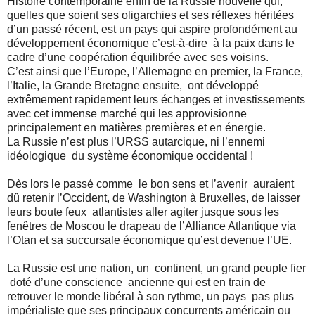
Histoire contemporaine enfin de la Russie nouvelle qui,
quelles que soient ses oligarchies et ses réflexes héritées
d’un passé récent, est un pays qui aspire profondément au
développement économique c’est-à-dire
à la paix dans le
cadre d’une coopération équilibrée avec ses voisins.
C’est ainsi que l’Europe, l’Allemagne en premier, la France,
l’Italie, la Grande Bretagne ensuite,
ont développé
extrêmement rapidement leurs échanges et investissements
avec cet immense marché qui les approvisionne
principalement en matières premières et en énergie.
La Russie n’est plus l’URSS autarcique, ni l’ennemi
idéologique
du système économique occidental !
Dès lors le passé comme
le bon sens et l’avenir
auraient
dû retenir l’Occident, de Washington à Bruxelles, de laisser
leurs boute feux
atlantistes aller agiter jusque sous les
fenêtres de Moscou le drapeau de l’Alliance Atlantique via
l’Otan et sa succursale économique qu’est devenue l’UE.
La Russie est une nation, un
continent, un grand peuple fier
doté d’une conscience
ancienne qui est en train de
retrouver le monde libéral à son rythme, un pays
pas plus
impérialiste que ses principaux concurrents américain ou