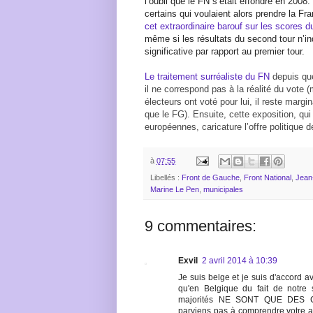
l’oubli que le FN s’était effondré en 2008.
certains qui voulaient alors prendre la F
cet extraordinaire barouf sur les scores 
même si les résultats du second tour n’i
significative par rapport au premier tour.
Le traitement surréaliste du FN
depuis que
il ne correspond pas à la réalité du vot
électeurs ont voté pour lui, il reste marg
que le FG). Ensuite, cette exposition, qui p
européennes, caricature l’offre politique d
à
07:55
Libellés :
Front de Gauche
,
Front National
,
Jean
Marine Le Pen
,
municipales
9 commentaires:
Exvil
2 avril 2014 à 10:39
Je suis belge et je suis d'accord 
qu'en Belgique du fait de notre
majorités NE SONT QUE DES C
parviens pas à comprendre votre att