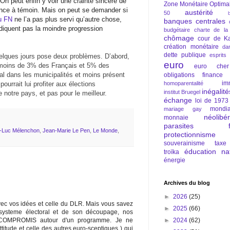
 On peut enfin y voir une crainte sincère de
Zone Monétaire Optima
rance à témoin. Mais on peut se demander si
austérité
50
du FN
ne l’a pas plus servi qu’autre chose,
banques centrales
ndiquent pas la moindre progression
budgétaire
charte de la
chômage
cour de Ka
création monétaire
da
dette publique
esprits
lques jours pose deux problèmes. D’abord,
euro
e (moins de 3% des Français et 5% des
euro cher
inal dans les municipalités et moins présent
obligations
finance
im
ourrait lui profiter aux élections
homoparentalité
inégalité
institut Bruegel
e notre pays, et pas pour le meilleur.
échange
loi de 1973
mondia
mariage gay
néolibé
monnaie
parasites fi
-Luc Mélenchon
,
Jean-Marie Le Pen
,
Le Monde
,
protectionnisme
souverainisme
taxe
éducation nat
troïka
énergie
Archives du blog
►
2026
(25)
avec vos idées et celle du DLR. Mais vous savez
►
2025
(66)
 systeme électoral et de son découpage, nos
►
2024
(62)
OMPROMIS autour d'un programme. Je ne
itude et celle des autres euro-sceptiques ) qui