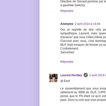
l'élection de Giscard permise par le
a-gaulliste Sarkozy.
Répondre
Anonyme
2 avril 2014 à 14:04
Oui, je regrette de dire cela p
sympathique, Laurent, mais quand
d'avance" que vous n'êtes même pas 
D'accord avec vous, c'est domm
MLP, mais essayez de trouver un autr
Cordialement,
Sancelrien
Répondre
Laurent Herblay
2 avril 2014 
@ Exvil
Le rassemblement que vous évoqu
ralliement au RBM de DLR, l’UPR 
pense que le FN étant ce qu’il est,
pays. Donc la voie que vous propos