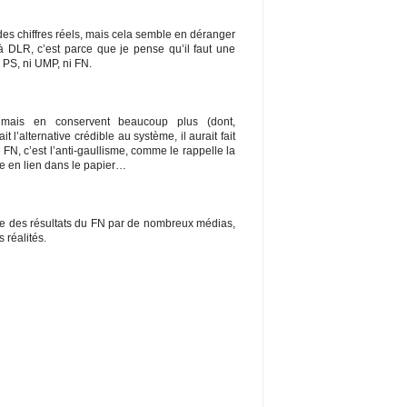
 des chiffres réels, mais cela semble en déranger
e à DLR, c’est parce que je pense qu’il faut une
i PS, ni UMP, ni FN.
mais en conservent beaucoup plus (dont,
t l’alternative crédible au système, il aurait fait
 FN, c’est l’anti-gaullisme, comme le rappelle la
se en lien dans le papier…
te des résultats du FN par de nombreux médias,
s réalités.