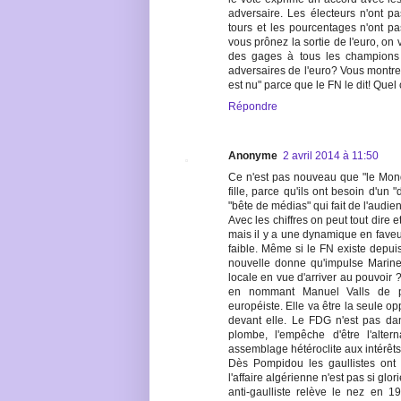
adversaire. Les électeurs n'ont 
tours et les pourcentages n'ont 
vous prônez la sortie de l'euro, on
des gages à tous les champions d
adversaires de l'euro? Vous montreri
est nu" parce que le FN le dit! Quel
Répondre
Anonyme
2 avril 2014 à 11:50
Ce n'est pas nouveau que "le Mond
fille, parce qu'ils ont besoin d'un
"bête de médias" qui fait de l'audie
Avec les chiffres on peut tout dire et
mais il y a une dynamique en fave
faible. Même si le FN existe depui
nouvelle donne qu'impulse Marine
locale en vue d'arriver au pouvoir ?
en nommant Manuel Valls de pro
européiste. Elle va être la seule o
devant elle. Le FDG n'est pas da
plombe, l'empêche d'être l'alter
assemblage hétéroclite aux intérêts
Dès Pompidou les gaullistes ont 
l'affaire algérienne n'est pas si glor
anti-gaulliste relève le nez en 