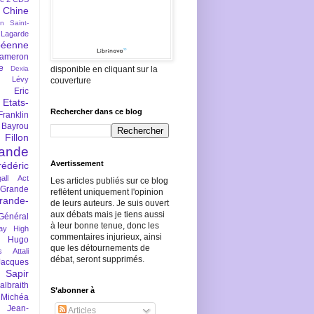
Chine
an Saint-
Lagarde
péenne
ameron
e
Dexia
disponible en cliquant sur la
 Lévy
couverture
Eric
Etats-
Rechercher dans ce blog
Franklin
 Bayrou
llon
lande
Avertissement
rédéric
all Act
Les articles publiés sur ce blog
Grande
reflètent uniquement l'opinion
rande-
de leurs auteurs. Je suis ouvert
aux débats mais je tiens aussi
Général
à leur bonne tenue, donc les
ay
High
commentaires injurieux, ainsi
Hugo
que les détournements de
s Attali
débat, seront supprimés.
Jacques
 Sapir
braith
S’abonner à
 Michéa
Jean-
Articles