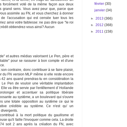
février
(30)
pas forcément voté de la même façon aux deux
pas grand sens. Vous avez peur que, parce que
janvier
(34)
 vous assimile au FN, et vous cherchez à donner
e l'accusation qui est censée tuer tous les
►
2013
(366)
ez ainsi votre faiblesse: ne pas dire que "le roi
►
2012
(368)
 crédit obtiendrez-vous ainsi? Aucun
►
2011
(158)
e" et autres médias valorisent Le Pen, père et
 "diable" pour se rassurer à bon compte et d'une
nce.
 son contraire, donc contribuer à se faire plaisir,
ur du FN version MLP même si elle reste encore
s 42 ans quand prendras-tu en considération la
 Le Pen de vouloir une véritable implantation
 Elle va être servie par l'entêtement d' Hollande
longer et accentuer sa politique libérale
pposante au système, a un boulevard qui s'ouvre
ns une totale opposition au système ce qui le
native crédible au système. Ce n'est qu' un
 divergents.
contribué à la mort politique du gaullisme et
ieuse qu'il faille l'invoquer comme cela. La droite
1974 soit 2 ans après la création du FN, avec