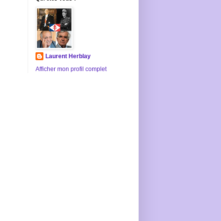
Laurent Herblay
Afficher mon profil complet