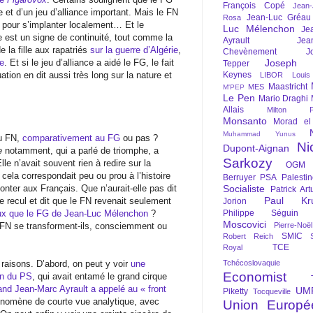
François Copé
Jean
 et d’un jeu d’alliance important. Mais le FN
Jean-Luc Gréau
Rosa
s pour s’implanter localement… Et le
Luc Mélenchon
Je
te est un signe de continuité, tout comme la
Ayrault
Jea
e la fille aux rapatriés
sur la guerre d’Algérie
,
Chevènement
J
te
. Et si le jeu d’alliance a aidé le FG, le fait
Joseph St
Tepper
ation en dit aussi très long sur la nature et
Keynes
LIBOR
Louis
Maastricht
MES
M'PEP
Le Pen
Mario Draghi
Allais
Milton Fr
Monsanto
Morad el
Muhammad Yunus
du FN,
comparativement au FG
ou pas ?
Ni
Dupont-Aignan
e
notamment, qui a parlé de triomphe, a
Sarkozy
le n’avait souvent rien à redire sur la
OGM
 cela correspondait peu ou prou à l’histoire
Berruyer
PSA
Palesti
nter aux Français. Que n’aurait-elle pas dit
Socialiste
Patrick Art
Paul Kr
de recul et dit que le FN revenait seulement
Jorion
eux que le FG de Jean-Luc Mélenchon
?
Philippe Séguin
Moscovici
 FN se transforment-ils, consciemment ou
Pierre-Noë
SMIC
Robert Reich
TCE
Royal
aisons. D’abord, on peut y voir
une
Tchécoslovaquie
Economist
on du PS
, qui avait entamé le grand cirque
and Jean-Marc Ayrault a appelé au « front
UM
Piketty
Tocqueville
énomène de courte vue analytique, avec
Union Europé