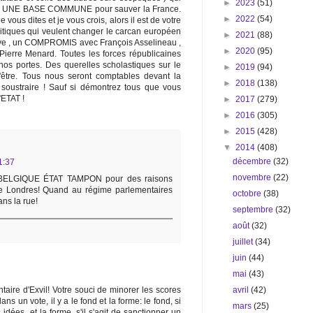
►
2023
(51)
UNE BASE COMMUNE pour sauver la France.
►
2022
(54)
 vous dites et je vous crois, alors il est de votre
litiques qui veulent changer le carcan européen
►
2021
(88)
ctive , un COMPROMIS avec François Asselineau ,
►
2020
(95)
 Pierre Menard. Toutes les forces républicaines
nos portes. Des querelles scholastiques sur le
►
2019
(94)
'être. Tous nous seront comptables devant la
►
2018
(138)
 soustraire ! Sauf si démontrez tous que vous
'ETAT !
►
2017
(279)
►
2016
(305)
►
2015
(428)
▼
2014
(408)
décembre
(32)
1:37
novembre
(22)
 BELGIQUE ÉTAT TAMPON pour des raisons
e Londres! Quand au régime parlementaires
octobre
(38)
ns la rue!
septembre
(32)
août
(32)
juillet
(34)
juin
(44)
mai
(43)
avril
(42)
taire d'Exvil! Votre souci de minorer les scores
s un vote, il y a le fond et la forme: le fond, si
mars
(25)
idées, et la forme, s'il s'agit de sanctionner un