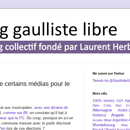
Me suivre sur Twitter
Tweets de @Gaullisteli
e certains médias pour le
Mots clés
100% money
Agr
1929
Alain Cotta
Alan Gr
ltat aux municipales,
avec une dizaine de
Allemagne
André-
l,
comme
rue 89
, on constate qu’il bat à
Angela 
Holbecq
mieux que le FG
. Du coup, pourquoi en a-t-on
Argentine
Arcelor-Mittal
re commune mesure avec le poids électoral
Montebourg
Attac
 Pen
lors de ces élections ?
Barack Obama
Brésil
Bâl