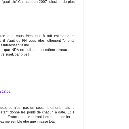
 "gaulliste" Chirac et en 2007 l'élection du plus
arce que vous êtes tout à fait estimable et
 il s'agit du FN vous êtes tellement "orienté
intéressant à lire.
age que NDA ne soit pas au même niveau que
e sujet, par pitié !
à 18:02
ez, ce n’est pas un rassemblement, mais le
étant donné les poids de chacun à date. Et je
 les Français ne voudront jamais lui confier le
ez me semble être une imasse total.