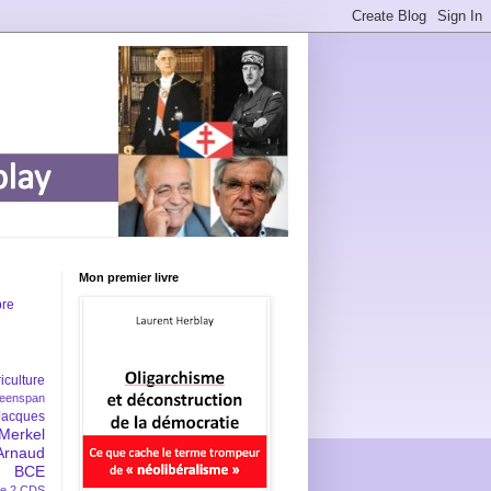
Mon premier livre
bre
iculture
eenspan
Jacques
Merkel
Arnaud
BCE
e 2
CDS