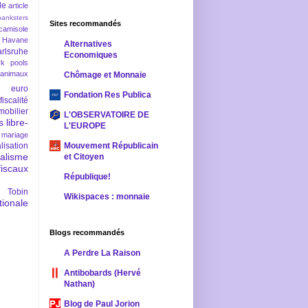
le
article
banksters
Sites recommandés
camisole
 Havane
Alternatives
rlsruhe
Economiques
rk pools
 animaux
Chômage et Monnaie
euro
Fondation Res Publica
fiscalité
mobilier
L'OBSERVATOIRE DE
s
libre-
L'EUROPE
mariage
lisation
Mouvement Républicain
ralisme
et Citoyen
scaux
République!
 Tobin
Wikispaces : monnaie
ionale
Blogs recommandés
A Perdre La Raison
Antibobards (Hervé
Nathan)
Blog de Paul Jorion