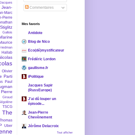
-Jacques
Jean-
Commentaires
an-Marc
n-Pierre
onathan
Mes favoris
iglitz
 Gallois
Antidote
Marine
Blog de Nico
Maurice
iedman
Eco(dé)mystificateur
 Hallab
Nicolas
Frédéric Lordon
colas
gaullisme.fr
Olivier
Parti
ne
iPolitique
us
Paul
Jacques Sapir
ugman
(RussEurope)
Pierre
l Giraud
J'ai dû louper un
Ségolène
épisode...
TSCG
The
Jean-Pierre
Chevènement
Thomas
P
Uber
Jérôme Delacroix
enne
Tout afficher