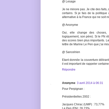
@ Lesage
Je ne minore pas. Je cite des faits,
certains. Si je fais de la politiqu
alternative à la France qui ne soit n
@ Anonyme
Oui, elle change des choses, 
logiquement, son père). Si le FN étai
des scores bien plus importants. Le
lettre de Marine Le Pen que j’ai mi
@ Sancelrien
Etant donnée la couverture déliran
il est important de rappeler certaine
Répondre
Anonyme
3 avril 2014 à 06:31
Pour Perpignan :
Présidentielles 2002 :
Jacques Chirac (UMP) : 73,77%
Le Pen (FN): 26,23%