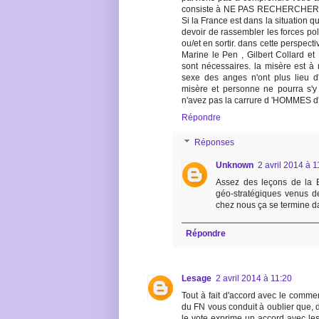
consiste à NE PAS RECHERCHER 
Si la France est dans la situation que
devoir de rassembler les forces po
ou/et en sortir. dans cette perspe
Marine le Pen , Gilbert Collard et
sont nécessaires. la misère est à 
sexe des anges n'ont plus lieu d
misère et personne ne pourra s'y
n'avez pas la carrure d 'HOMMES d
Répondre
Réponses
Unknown
2 avril 2014 à 1
Assez des leçons de la
géo-stratégiques venus d
chez nous ça se termine da
Répondre
Lesage
2 avril 2014 à 11:20
Tout à fait d'accord avec le commen
du FN vous conduit à oublier que, dan
le vote exprime un accord avec les 