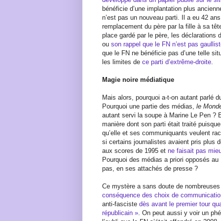
bénéficie d’une implantation plus ancienne
n’est pas un nouveau parti. Il a eu 42 an
remplacement du père par la fille à sa tê
place gardé par le père, les déclarations d
ou
son rappel que le FN n’est pas gaullis
que le FN ne bénéficie pas d’une telle situ
les limites de
ce parti d’extrême-droite
.
Magie noire médiatique
Mais alors, pourquoi a-t-on autant parlé 
Pourquoi une partie des médias,
le Mond
autant servi la soupe à Marine Le Pen ? El
manière dont son parti était traité puisque
qu’elle et ses communiquants veulent raco
si certains journalistes avaient pris plus 
aux scores de 1995 et
ne faisait pas mi
Pourquoi des médias a priori opposés au
pas, en ses attachés de presse ?
Ce mystère a sans doute de nombreuses r
conséquence des choix de communicati
anti-fasciste
dès avant le premier tour qu
républicain »
. On peut aussi y voir un ph