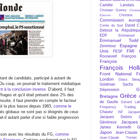
Camille Landais
Christian Gomez
Christi
Christine 
Etienne
Commission euro
David C
Corée du Sud
Debout la Républiqu
EDF
Emmanuel
Emmanuel Todd
Espagne
Zemmour
Unis
FMI
FESF
Roosevelt
François
François Fi
François Hol
Front National
F
tant de candidats, participé à autant de
Lordon
Glass Steag
Du coup, on pourrait le traitement médiatique
Goldman Sachs
nt à la conclusion inverse
. D’abord, il faut
G
Dépression
ffrages et qu’il était présent dans 2% des
Grèce
Bretagne
suite, il faut prendre en compte le facteur
de Gaulle
Gérard Laf
ait la plus basse depuis 1983,
comme le
Frequency Trading
tats globaux ne sont pas si éloignés de ceux
Chavez
ISF
Jacque
Jacques Delors
t-il autant parler d’une si faible progression
Jacques
Généreux
James Kenneth Gal
Japon
Jean-Claude
aison avec les résultats du FG,
comme
Jean-Claude Trichet
te
Figarovox
. Certains soulignent que le FG