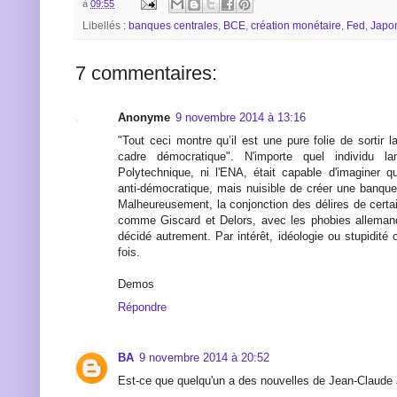
à
09:55
Libellés :
banques centrales
,
BCE
,
création monétaire
,
Fed
,
Japo
7 commentaires:
Anonyme
9 novembre 2014 à 13:16
"Tout ceci montre qu’il est une pure folie de sortir l
cadre démocratique". N'importe quel individu la
Polytechnique, ni l'ENA, était capable d'imaginer qu
anti-démocratique, mais nuisible de créer une banque
Malheureusement, la conjonction des délires de certa
comme Giscard et Delors, avec les phobies allemande
décidé autrement. Par intérêt, idéologie ou stupidité o
fois.
Demos
Répondre
BA
9 novembre 2014 à 20:52
Est-ce que quelqu'un a des nouvelles de Jean-Claude