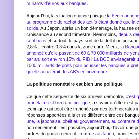
milliards d’euros aux banques
.
Aujourd’hui, la situation change puisque
la Fed a annoncé
au programme de rachat des actifs étant donné que la 
solide
. Au Japon, après un bon démarrage, la hausse de
croissance au second trimestre. Néanmoins,
depuis deu
sont bons
et surtout, le pays sort de la déflation puisque l
2,8%... contre 0,3% dans la zone euro. Mieux,
la Banqu
annoncé qu’elle passait de 60 à 70 000 milliards de yens
par an, soit environ 15% du PIB
!
La BCE envisagerait 
1000 milliards de prêts pour pousser les banques à prêt
qu’elle achèterait des ABS en novembre
.
La politique monétaire est bien une politique
Ce que cette séquence de six années démontre,
c’est q
monétaire est bien une politique
, à savoir qu’elle n’est 
technique qui peut être tranchée par des technocrates i
réponses apportées à la crise diffèrent entre ces banqu
une, la japonaise, obéit au gouvernement, au contraire 
non seulement il est possible, aujourd’hui, d’avoir une p
ordres du gouvernement,
comme au Japon
, mais les 