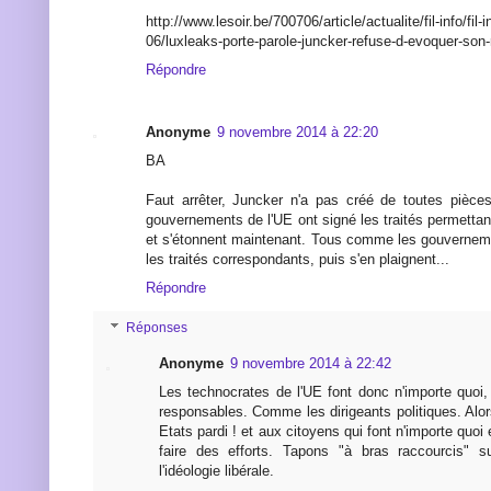
http://www.lesoir.be/700706/article/actualite/fil-info/fi
06/luxleaks-porte-parole-juncker-refuse-d-evoquer-son-
Répondre
Anonyme
9 novembre 2014 à 22:20
BA
Faut arrêter, Juncker n'a pas créé de toutes pièce
gouvernements de l'UE ont signé les traités permetta
et s'étonnent maintenant. Tous comme les gouverneme
les traités correspondants, puis s'en plaignent...
Répondre
Réponses
Anonyme
9 novembre 2014 à 22:42
Les technocrates de l'UE font donc n'importe quoi,
responsables. Comme les dirigeants politiques. Alor
Etats pardi ! et aux citoyens qui font n'importe quoi
faire des efforts. Tapons "à bras raccourcis" s
l'idéologie libérale.