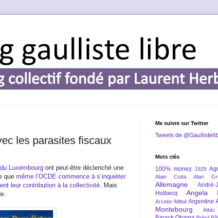
Me suivre sur Twitter
Tweets de @Gaullisteli
avec les parasites fiscaux
Mots clés
es du Luxembourg
ont peut-être déclenché une
100% money
Agr
1929
re que
même l’OCDE commence à s’inquiéter
Alain Cotta
Alan Gr
Allemagne
nt leur contribution à la collectivité
. Mais
André-
Angela 
Holbecq
de.
Argentine
Arcelor-Mittal
Montebourg
Attac
Barack Obama
Brésil
Bâl