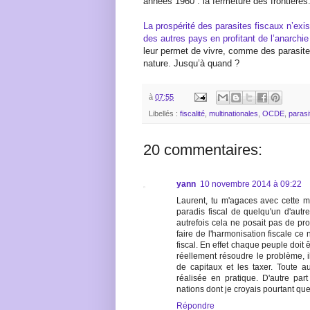
années 1960 : la fermeture des frontières
La prospérité des parasites fiscaux n’exis
des autres pays en profitant de l’anarch
leur permet de vivre, comme des parasites
nature. Jusqu’à quand ?
à
07:55
Libellés :
fiscalité
,
multinationales
,
OCDE
,
parasi
20 commentaires:
yann
10 novembre 2014 à 09:22
Laurent, tu m'agaces avec cette ma
paradis fiscal de quelqu'un d'autre
autrefois cela ne posait pas de pro
faire de l'harmonisation fiscale ce 
fiscal. En effet chaque peuple doit êt
réellement résoudre le problème, il
de capitaux et les taxer. Toute a
réalisée en pratique. D'autre par
nations dont je croyais pourtant que 
Répondre