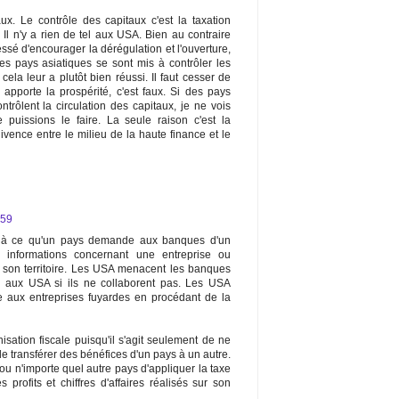
ux. Le contrôle des capitaux c'est la taxation
Il n'y a rien de tel aux USA. Bien au contraire
sé d'encourager la dérégulation et l'ouverture,
Les pays asiatiques se sont mis à contrôler les
cela leur a plutôt bien réussi. Il faut cesser de
 apporte la prospérité, c'est faux. Si des pays
rôlent la circulation des capitaux, je ne vois
uissions le faire. La seule raison c'est la
ivence entre le milieu de la haute finance et le
:59
al à ce qu'un pays demande aux banques d'un
s informations concernant une entreprise ou
sur son territoire. Les USA menacent les banques
er aux USA si ils ne collaborent pas. Les USA
e aux entreprises fuyardes en procédant de la
isation fiscale puisqu'il s'agit seulement de ne
 de transférer des bénéfices d'un pays à un autre.
 n'importe quel autre pays d'appliquer la taxe
 profits et chiffres d'affaires réalisés sur son