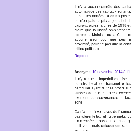
Il n'y a aucun contrôle des capita
automatique des capitaux sortants. 
depuis les années 70 on n'a pas ces
on n'en paie le prix aujourd'hui. 
capitaux après la crise de 1998 et 
croire que la liberté omniprésente
comme la Malaisie ou la Chine cont
aucune raison pour que nous ne p
proximité, pour ne pas dire la conn
milieu politique.
Répondre
Anonyme
10 novembre 2014 à 11
Il n'y a aucun impérialisme fisc
paradis fiscal de transmettre le
particulier ayant fait des profits 
suisses de leur interdire d'exerc
exercent leur souveraineté en fac
sorte.
Ca n'a rien à voir avec de l'harmon
pas tolérer le tax ruling permettant
Ca n'empêche pas le Luxembourg ou
qu'il veut, mais uniquement sur les
territoire.