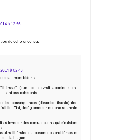
014 à 12:56
 peu de cohérence, svp !
2014 à 02:40
t totalement bidons.
"libéraux" (que l'on devrait appeler ultra-
i ne sont pas cohérents :
mer les conséquences (désertion fiscale) des
ffaiblir l'Etat, déréglementer et donc anarchie
ts à inventer des contradictions qui n'existent
s !
s ultra-libérales qui posent des problèmes et
stes, la blague.