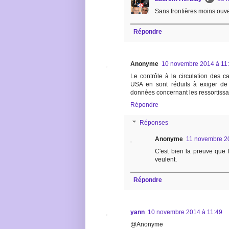
Sans frontières moins ouverte
Répondre
Anonyme
10 novembre 2014 à 11
Le contrôle à la circulation des ca
USA en sont réduits à exiger de
données concernant les ressortiss
Répondre
Réponses
Anonyme
11 novembre 2
C'est bien la preuve que l
veulent.
Répondre
yann
10 novembre 2014 à 11:49
@Anonyme