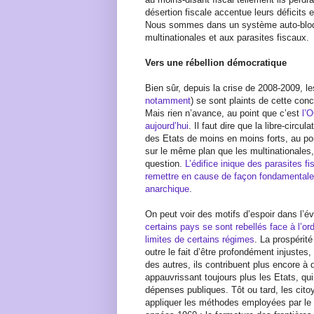
désertion fiscale accentue leurs déficit
Nous sommes dans un système auto-bloqué
multinationales et aux parasites fiscaux.
Vers une rébellion démocratique
Bien sûr, depuis la crise de 2008-2009, les
notamment
) se sont plaints de cette conc
Mais rien n’avance, au point que c’est
l’O
aujourd’hui
. Il faut dire que la libre-circ
des Etats de moins en moins forts, au poi
sur le même plan que les multinationales
question.
L’édifice inique des parasites 
remettre en cause de façon fondamentale
anarchique
.
On peut voir des motifs d’espoir dans l’év
certains pays se sont rebellés face à l’ord
limites de certains régimes
. La prospérit
outre le fait d’être profondément injustes,
des autres, ils contribuent plus encore à
appauvrissant toujours plus les Etats, qu
dépenses publiques. Tôt ou tard, les citoye
appliquer les méthodes employées par le