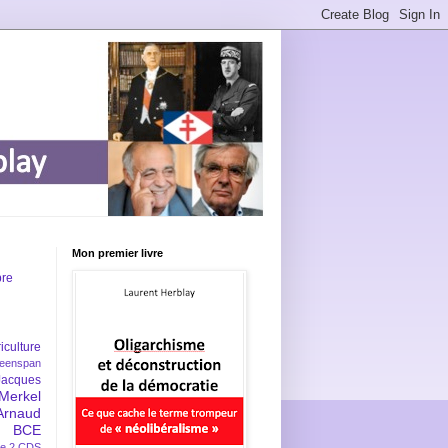
Mon premier livre
bre
iculture
eenspan
Jacques
Merkel
Arnaud
BCE
e 2
CDS