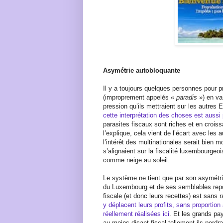
Asymétrie autobloquante
Il y a toujours quelques personnes pour p
(improprement appelés «
paradis
») en va
pression qu’ils mettraient sur les autres 
cette interprétation des choses est aussi p
parasites fiscaux sont riches et en croissa
l’explique, cela vient de l’écart avec les a
l’intérêt des multinationales serait bien 
s’alignaient sur la fiscalité luxembourgeoi
comme neige au soleil.
Le système ne tient que par son asymétrie
du Luxembourg et de ses semblables repos
fiscale (et donc leurs recettes) est sans r
y déplacent leurs profits, sans proportion
réellement réalisées ici
. Et les grands pa
au moins-disant fiscal tellement ils perdra