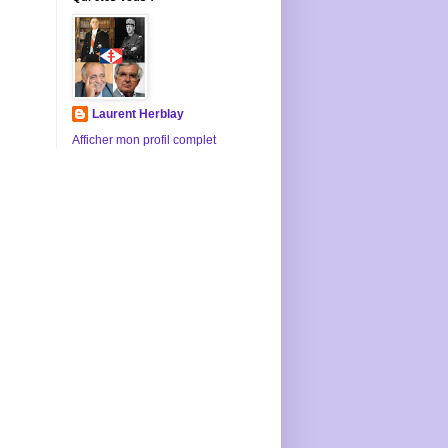
Laurent Herblay
Afficher mon profil complet