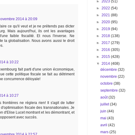
►
2023
(51)
►
2022
(54)
►
2021
(88)
novembre 2014 à 20:09
►
2020
(95)
ire ce qu'il veut et je ne prétends pas dicter
►
2019
(94)
rg. Mais aujourd'hui, ils ont les avantages
►
2018
(138)
une faible fiscalité. Et nous l'inverse. Ne
e la globalisation. Nous avons aussi le droit
►
2017
(279)
es.
►
2016
(305)
►
2015
(428)
014 à 10:22
▼
2014
(408)
xembourg fait parti d'une union économique,
décembre
(32)
ue cette politique fiscale se fait au détriment
novembre
(22)
une concurrence déloyale!
octobre
(38)
septembre
(32)
014 à 10:27
août
(32)
rontières ne réglera rien! Il s'agit de lutter
juillet
(34)
 d'optimisation fiscale des transnationales. Je
juin
(44)
 d'Elise Lucet montrant et les démontrant, et
y opposent avec succès.
mai
(43)
avril
(42)
mars
(25)
novembre 2014 à 22:57