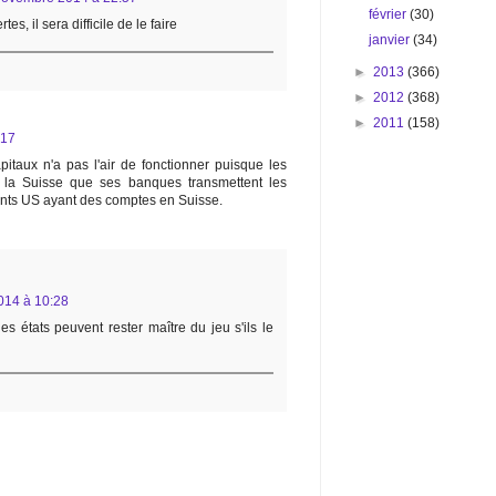
février
(30)
s, il sera difficile de le faire
janvier
(34)
►
2013
(366)
►
2012
(368)
►
2011
(158)
:17
pitaux n'a pas l'air de fonctionner puisque les
 la Suisse que ses banques transmettent les
ants US ayant des comptes en Suisse.
014 à 10:28
es états peuvent rester maître du jeu s'ils le