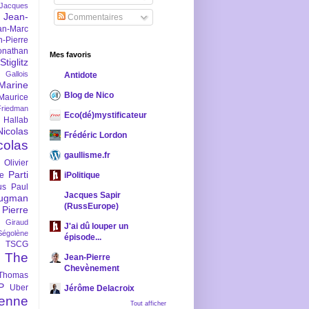
-Jacques
Jean-
Commentaires
an-Marc
n-Pierre
onathan
Mes favoris
iglitz
 Gallois
Antidote
Marine
Blog de Nico
Maurice
iedman
Eco(dé)mystificateur
 Hallab
Nicolas
Frédéric Lordon
colas
gaullisme.fr
Olivier
Parti
ne
iPolitique
us
Paul
Jacques Sapir
ugman
(RussEurope)
Pierre
l Giraud
J'ai dû louper un
Ségolène
épisode...
TSCG
The
Jean-Pierre
Chevènement
Thomas
P
Uber
Jérôme Delacroix
enne
Tout afficher