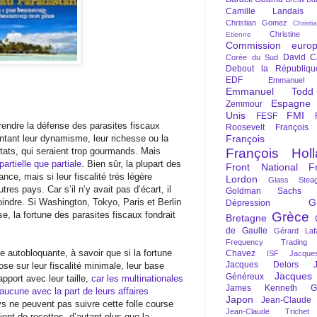
Camille Landais
Christian Gomez
Christi
Christine 
Etienne
Commission euro
David C
Corée du Sud
Debout la Républiqu
EDF
Emmanuel
Emmanuel Todd
Espagne
Zemmour
Unis
FMI
FESF
rendre la défense des parasites fiscaux
Roosevelt
François
ntant leur dynamisme, leur richesse ou la
François Fi
Etats, qui seraient trop gourmands. Mais
François Hol
artielle que partiale
. Bien sûr, la plupart des
Front National
F
nce, mais si leur fiscalité très légère
Lordon
Glass Steag
utres pays. Car s’il n’y avait pas d’écart, il
Goldman Sachs
moindre. Si Washington, Tokyo, Paris et Berlin
G
Dépression
se, la fortune des parasites fiscaux fondrait
Grèce
Bretagne
de Gaulle
Gérard Laf
Frequency Trading
 autobloquante, à savoir que si la fortune
Chavez
ISF
Jacque
Jacques Delors
e sur leur fiscalité minimale, leur base
Jacques
Généreux
apport avec leur taille,
car les multinationales
James Kenneth Gal
 aucune avec la part de leurs affaires
Japon
Jean-Claude
ys ne peuvent pas suivre cette folle course
Jean-Claude Trichet
ient de recettes, d’autant plus que la