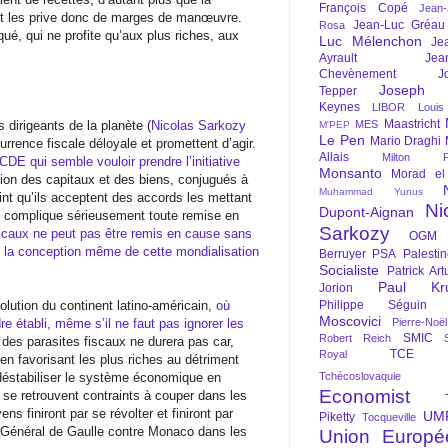
François Copé
Jean
s et les prive donc de marges de manœuvre.
Jean-Luc Gréau
Rosa
, qui ne profite qu’aux plus riches, aux
Luc Mélenchon
Je
Ayrault
Jea
Chevènement
J
Joseph St
Tepper
Keynes
LIBOR
Louis
Maastricht
 dirigeants de la planète (
Nicolas Sarkozy
MES
M'PEP
Le Pen
Mario Draghi
urrence fiscale déloyale et promettent d’agir.
Allais
Milton Fr
CDE qui semble vouloir prendre l’initiative
Monsanto
Morad el
ulation des capitaux et des biens, conjugués à
Muhammad Yunus
nt qu’ils acceptent des accords les mettant
Ni
Dupont-Aignan
, complique sérieusement toute remise en
Sarkozy
fiscaux ne peut pas être remis en cause sans
OGM
 la conception même de cette mondialisation
Berruyer
PSA
Palesti
Socialiste
Patrick Art
Paul Kr
Jorion
olution du continent latino-américain,
où
Philippe Séguin
Moscovici
re établi, même s’il ne faut pas ignorer les
Pierre-Noë
SMIC
Robert Reich
é des parasites fiscaux ne durera pas car,
TCE
Royal
 en favorisant les plus riches au détriment
 déstabiliser le système économique en
Tchécoslovaquie
Economist
i se retrouvent contraints à couper dans les
ns finiront par se révolter et finiront par
UM
Piketty
Tocqueville
 Général de Gaulle contre Monaco dans les
Union Europé