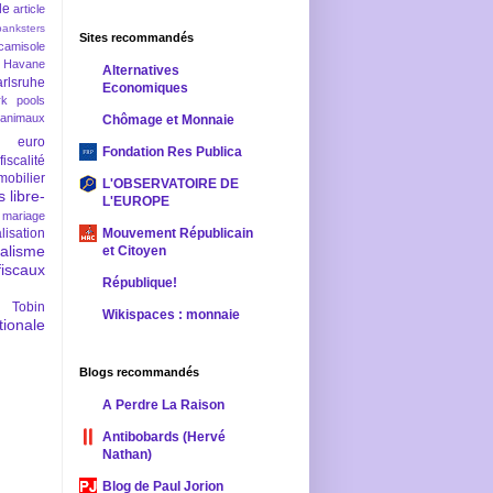
le
article
banksters
Sites recommandés
camisole
 Havane
Alternatives
rlsruhe
Economiques
rk pools
 animaux
Chômage et Monnaie
euro
Fondation Res Publica
fiscalité
mobilier
L'OBSERVATOIRE DE
s
libre-
L'EUROPE
mariage
lisation
Mouvement Républicain
ralisme
et Citoyen
scaux
République!
 Tobin
Wikispaces : monnaie
ionale
Blogs recommandés
A Perdre La Raison
Antibobards (Hervé
Nathan)
Blog de Paul Jorion