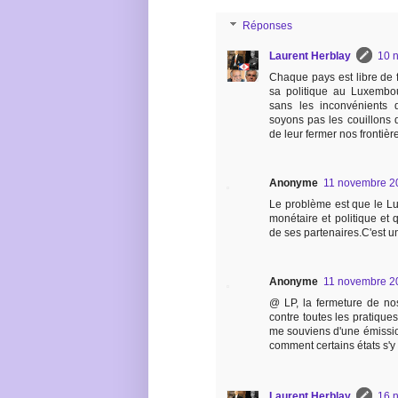
Réponses
Laurent Herblay
10 
Chaque pays est libre de fa
sa politique au Luxembou
sans les inconvénients d'
soyons pas les couillons d
de leur fermer nos frontièr
Anonyme
11 novembre 2
Le problème est que le Lu
monétaire et politique et q
de ses partenaires.C'est 
Anonyme
11 novembre 2
@ LP, la fermeture de nos f
contre toutes les pratiques
me souviens d'une émission
comment certains états s'
Laurent Herblay
16 