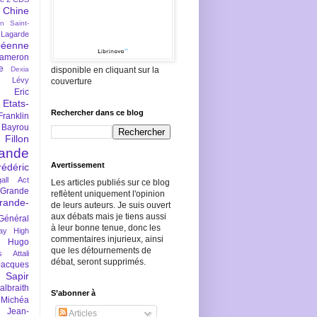
Chine
an Saint-
Lagarde
péenne
ameron
e
Dexia
disponible en cliquant sur la
 Lévy
couverture
Eric
Etats-
Rechercher dans ce blog
Franklin
 Bayrou
llon
lande
Avertissement
rédéric
all Act
Les articles publiés sur ce blog
Grande
reflètent uniquement l'opinion
rande-
de leurs auteurs. Je suis ouvert
aux débats mais je tiens aussi
Général
à leur bonne tenue, donc les
ay
High
commentaires injurieux, ainsi
Hugo
que les détournements de
s Attali
débat, seront supprimés.
Jacques
 Sapir
braith
S’abonner à
 Michéa
Jean-
Articles