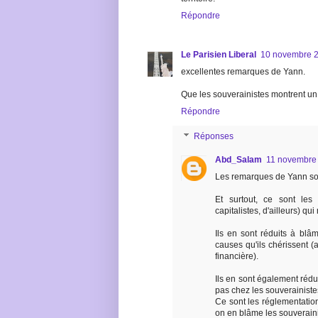
Répondre
Le Parisien Liberal
10 novembre 2
excellentes remarques de Yann.
Que les souverainistes montrent un
Répondre
Réponses
Abd_Salam
11 novembre 
Les remarques de Yann son
Et surtout, ce sont les 
capitalistes, d'ailleurs) qu
Ils en sont réduits à blâ
causes qu'ils chérissent (a
financière).
Ils en sont également rédui
pas chez les souverainiste
Ce sont les réglementation
on en blâme les souveraini