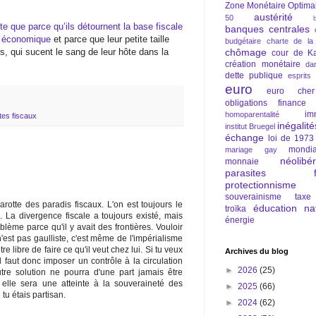
.
Zone Monétaire Optima
austérité
50
te que parce qu’ils détournent la base fiscale
banques centrales
ie économique
et parce que leur petite taille
budgétaire
charte de la
, qui sucent le sang de leur hôte dans la
chômage
cour de Ka
création monétaire
da
dette publique
esprits
euro
euro cher
obligations
finance
im
homoparentalité
tes fiscaux
inégalité
institut Bruegel
échange
loi de 1973
mondia
mariage gay
néolibé
monnaie
parasites fi
protectionnisme
souverainisme
taxe
rotte des paradis fiscaux. L'on est toujours le
éducation nat
troïka
. La divergence fiscale a toujours existé, mais
énergie
blème parce qu'il y avait des frontières. Vouloir
n'est pas gaulliste, c'est même de l'impérialisme
re libre de faire ce qu'il veut chez lui. Si tu veux
Archives du blog
 faut donc imposer un contrôle à la circulation
►
2026
(25)
utre solution ne pourra d'une part jamais être
t elle sera une atteinte à la souveraineté des
►
2025
(66)
tu étais partisan.
►
2024
(62)