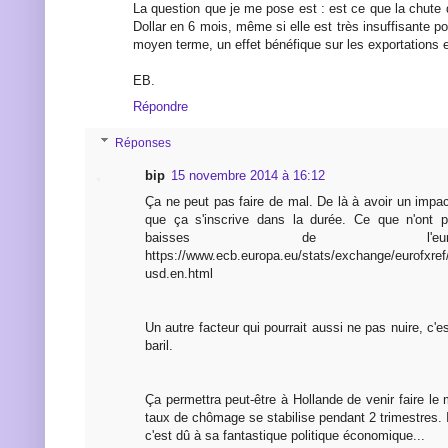
La question que je me pose est : est ce que la chute 
Dollar en 6 mois, même si elle est très insuffisante po
moyen terme, un effet bénéfique sur les exportations e
EB.
Répondre
Réponses
bip
15 novembre 2014 à 16:12
Ça ne peut pas faire de mal. De là à avoir un impact 
que ça s'inscrive dans la durée. Ce que n'ont pa
baisses de l'
https://www.ecb.europa.eu/stats/exchange/eurofxref/
usd.en.html
Un autre facteur qui pourrait aussi ne pas nuire, c'e
baril.
Ça permettra peut-être à Hollande de venir faire le m
taux de chômage se stabilise pendant 2 trimestres. 
c'est dû à sa fantastique politique économique...