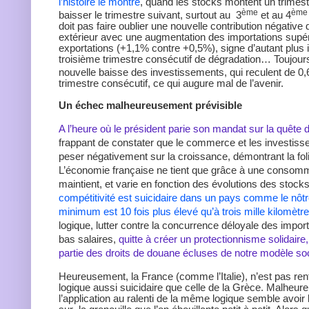
l’histoire le montre
, quand les stocks montent un trimestr
ème
ème
baisser le trimestre suivant, surtout au 3
et au 4
doit pas faire oublier une nouvelle contribution négati
extérieur avec une augmentation des importations supér
exportations (+1,1% contre +0,5%), signe d’autant plus i
troisième trimestre consécutif de dégradation… Toujours 
nouvelle baisse des investissements, qui reculent de 0,
trimestre consécutif, ce qui augure mal de l’avenir.
Un échec malheureusement prévisible
A l’heure où le président parie son mandat sur la quête d
frappant de constater que le commerce et les investiss
peser négativement sur la croissance, démontrant la foli
L’économie française ne tient que grâce à une consomm
maintient, et varie en fonction des évolutions des sto
compétitivité est suicidaire dans un pays comme le nôtre
minimum est 10 fois plus élevé qu’à trois mille kilomètr
logique, lutter contre la concurrence déloyale des impor
bas salaires,
quitte à créer un protectionnisme solidaire
partie des droits de douane écluses de notre modèle so
Heureusement, la France (comme l’Italie), n’est pas re
logique aussi suicidaire que celle de la Grèce. Malheu
l’application au ralenti de la même logique semble avoir