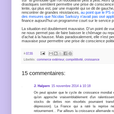
sur la grenouille que l’on ébouillante petit à petit. Alors 
drastiques semblent permettre une prise de conscience, 
lente, qui plus est, par une majorité qui se dit de gauch
rencontrer de grandes résistances,
au point que le PS 
des mesures que Nicolas Sarkozy n’avait pas osé appl
finance aujourd’hui un programme court sur le service 
La situation est doublement mauvaise. D’un point de vu
ne nous permet pas de faire baisser le chômage ou repar
d’achat à la hausse. Mais paradoxalement, elle n’est pe
mauvaise pour permettre une prise de conscience politi
à
07:55
Libellés :
commerce extérieur
,
compétitivité
,
croissance
15 commentaires:
J. Halpern
15 novembre 2014 à 10:18
On peut ajouter que le cycle de croissance mondial 
qu'on approche vraisemblablement d'un ralentisse
stocks de dettes non résorbés pourraient tran
dépression). La France qui a raté la reprise n
retournement... Par ailleurs la croissance allemande ra