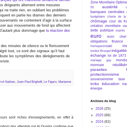
Zone Monétaire Optima
nos dirigeants alternent entre mesures
austérité
50
i ne traite rien, en oubliant les problèmes
banques centrales
liquent en partie les drames des derniers
budgétaire
charte de la
ouvernants ne contentent d’agir à la surface
chômage
cour de Ka
sser aux mouvements de fond qui affectent
création monétaire
da
 d’autant plus dommage que
la réaction des
dette publique
esprits
euro
euro cher
obligations
finance
rs des minutes de silence ou le florissement
im
homoparentalité
inégalité
gré tout, ce sont des signaux qu’il faut
institut Bruegel
échange
loi de 1973
 doute les symptômes des dérèglements de
mondia
mariage gay
xiste.
néolibé
monnaie
parasites fi
protectionnisme
souverainisme
taxe
rvé Nathan
,
Jean-Paul Brighelli
,
Le Figaro
,
Marianne
éducation nat
troïka
énergie
Archives du blog
►
2026
(25)
►
2025
(66)
urs sont riches d'enseignements, en effet à
►
2024
(62)
iration) des attentats par Al Quaïda confirme que