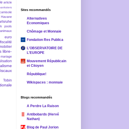
le
article
banksters
Sites recommandés
camisole
 Havane
Alternatives
rlsruhe
Economiques
rk pools
 animaux
Chômage et Monnaie
euro
Fondation Res Publica
fiscalité
mobilier
L'OBSERVATOIRE DE
s
libre-
L'EUROPE
mariage
lisation
Mouvement Républicain
ralisme
et Citoyen
scaux
République!
 Tobin
Wikispaces : monnaie
ionale
Blogs recommandés
A Perdre La Raison
Antibobards (Hervé
Nathan)
Blog de Paul Jorion