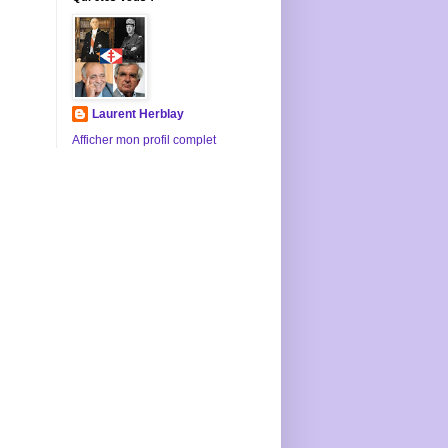
Laurent Herblay
Afficher mon profil complet