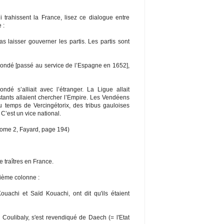
 trahissent la France, lisez ce dialogue entre
 :
 laisser gouverner les partis. Les partis sont
! Condé [passé au service de l’Espagne en 1652],
dé s’alliait avec l’étranger. La Ligue allait
tants allaient chercher l’Empire. Les Vendéens
du temps de Vercingétorix, des tribus gauloises
 C’est un vice national.
, tome 2, Fayard, page 194)
de traîtres en France.
uième colonne :
ouachi et Saïd Kouachi, ont dit qu'ils étaient
 Coulibaly, s'est revendiqué de Daech (= l'Etat