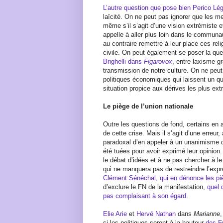
L’autre question que pose bien Perico L
laïcité. On ne peut pas ignorer que les m
même s’il s’agit d’une vision extrémiste 
appelle à aller plus loin dans le communaut
au contraire remettre à leur place ces rel
civile. On peut également se poser la que
Brighelli dans
Figarovox
, entre laxisme g
transmission de notre culture. On ne peut 
politiques économiques qui laissent un q
situation propice aux dérives les plus ext
Le piège de l’union nationale
Outre les questions de fond, certains en a
de cette crise. Mais il s’agit d’une erreur,
paradoxal d’en appeler à un unanimisme d
été tuées pour avoir exprimé leur opinion.
le débat d’idées et à ne pas chercher à le
qui ne manquera pas de restreindre l’expr
Clément Sénéchal, qui en dénonce les p
d’exclure le FN de la manifestation,
quel 
pas complaisant à son égard
.
Elie Arie
et
Hervé Nathan
dans
Marianne
,
si les politiques seront à la hauteur
des F