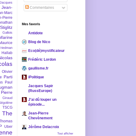
-Jacques
Jean-
Commentaires
an-Marc
n-Pierre
onathan
Mes favoris
iglitz
 Gallois
Antidote
Marine
Blog de Nico
Maurice
iedman
Eco(dé)mystificateur
 Hallab
Nicolas
Frédéric Lordon
colas
gaullisme.fr
Olivier
Parti
ne
iPolitique
us
Paul
Jacques Sapir
ugman
(RussEurope)
Pierre
l Giraud
J'ai dû louper un
Ségolène
épisode...
TSCG
The
Jean-Pierre
Chevènement
Thomas
P
Uber
Jérôme Delacroix
enne
Tout afficher