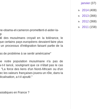
janvier
(37)
►
2014
(408)
►
2013
(366)
►
2012
(368)
►
2011
(158)
isme-obama-et-cameron-promettent-d-aider-la-
hp
té des musulmans croyait en la tolérance, le
que certains pays européens devaient faire plus
 un processus d'intégration faisant partie de la
s de problème à se sentir américaine"
que notre population musulmane n'a pas de
-t-il lancé, soulignant que ce n'était pas le cas
 "La force des liens d'un Nord-Africain ou d'un
ec les valeurs françaises jouera un rôle, dans la
calisation, a-t-il ajouté."
asiatiques en France ?