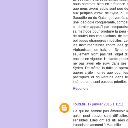
nous sommes bien en présence d'
que nous avons subis sont peu de 
aux peuples d'Irak, de Syrie, du 
Saoudite ou du Qatar, gouvernés p
une idéologie conquérante, compa
ce dernier apparaît par comparais
sa méthode pour produire la peur e
de toutes nos capitulations, de nos 
politiques étrangères imbéciles. Le
les instrumentaliser contre des 
Afghanistan, en Irak, en Syrie, 
seulement n'ont pas fait l'objet d'
encore en vigueur, Hollande poussa
ne pas avoir été suivi dans ses 
Syrien. De même la ridicule opérat
guerre civile montre que pour les 
pacifiques et souverains dans l
intérieure ne sont pas des priorités.
Répondre
Toutatis
17 janvier 2015 à 11:11
Ce qui ne semble pas émouvoir le
qu'on peut trouver sans difficult
sensibles. Elles ont été utilisée
truands notamment à Marseille.