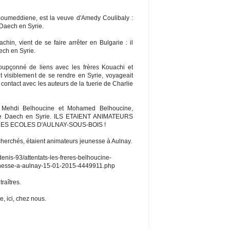
Boumeddiene, est la veuve d'Amedy Coulibaly :
 Daech en Syrie.
achin, vient de se faire arrêter en Bulgarie : il
ech en Syrie.
soupçonné de liens avec les frères Kouachi et
ait visiblement de se rendre en Syrie, voyageait
ontact avec les auteurs de la tuerie de Charlie
s, Mehdi Belhoucine et Mohamed Belhoucine,
 de Daech en Syrie. ILS ETAIENT ANIMATEURS
ES ECOLES D'AULNAY-SOUS-BOIS !
echerchés, étaient animateurs jeunesse à Aulnay.
-denis-93/attentats-les-freres-belhoucine-
unesse-a-aulnay-15-01-2015-4449911.php
raîtres.
, ici, chez nous.