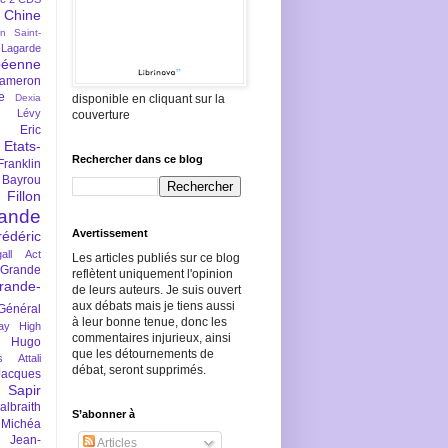
Chine
an Saint-
Lagarde
péenne
ameron
e
Dexia
disponible en cliquant sur la
 Lévy
couverture
Eric
Etats-
Rechercher dans ce blog
Franklin
 Bayrou
llon
lande
Avertissement
rédéric
all Act
Les articles publiés sur ce blog
Grande
reflètent uniquement l'opinion
rande-
de leurs auteurs. Je suis ouvert
aux débats mais je tiens aussi
Général
à leur bonne tenue, donc les
ay
High
commentaires injurieux, ainsi
Hugo
que les détournements de
s Attali
débat, seront supprimés.
Jacques
 Sapir
braith
S’abonner à
 Michéa
Jean-
Articles