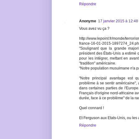
Répondre
Anonyme
17 janvier 2015 à 12:48
Vous avez vu ça ?
http://www.lepoint.fr/monde/terror
france-16-01-2015-1897274_24.p
"Soulignant que la grande majori
président des États-Unis a estimé 
pour les intégrer, mettant en avant
"tradition" américaine.
"Notre population musulmane n'a pa
"Notre principal avantage est 
problème à se sentir américaine", a
dans certaines parties de l'Europe.
Français d'origine nord-africaine av
durée, face à ce problème" de la radi
Quel connard !
Et Ferguson aux Etats-Unis, ou les 
Répondre