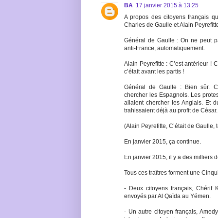
BA
17 janvier 2015 à 13:25
A propos des citoyens français qui
Charles de Gaulle et Alain Peyrefitte
Général de Gaulle : On ne peut pas
anti-France, automatiquement.
Alain Peyrefitte : C’est antérieur 
c’était avant les partis !
Général de Gaulle : Bien sûr. Con
chercher les Espagnols. Les protes
allaient chercher les Anglais. Et 
trahissaient déjà au profit de César.
(Alain Peyrefitte, C’était de Gaulle
En janvier 2015, ça continue.
En janvier 2015, il y a des milliers 
Tous ces traîtres forment une Cinq
- Deux citoyens français, Chérif K
envoyés par Al Qaïda au Yémen.
- Un autre citoyen français, Amedy