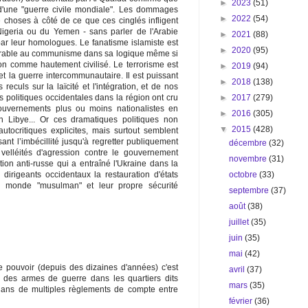
►
2023
(51)
une "guerre civile mondiale". Les dommages
►
2022
(54)
choses à côté de ce que ces cinglés infligent
Nigeria ou du Yemen - sans parler de l'Arabie
►
2021
(88)
ar leur homologues. Le fanatisme islamiste est
►
2020
(95)
rable au communisme dans sa logique même si
on comme hautement civilisé. Le terrorisme est
►
2019
(94)
t la guerre intercommunautaire. Il est puissant
►
2018
(138)
reculs sur la laïcité et l'intégration, et de nos
►
2017
(279)
s politiques occidentales dans la région ont cru
gouvernements plus ou moins nationalistes en
►
2016
(305)
en Libye... Or ces dramatiques politiques non
▼
2015
(428)
autocritiques explicites, mais surtout semblent
nt l’imbécillité jusqu'à regretter publiquement
décembre
(32)
velléités d'agression contre le gouvernement
novembre
(31)
ion anti-russe qui a entraîné l'Ukraine dans la
octobre
(33)
dirigeants occidentaux la restauration d'états
e monde "musulman" et leur propre sécurité
septembre
(37)
août
(38)
juillet
(35)
juin
(35)
mai
(42)
 pouvoir (depuis des dizaines d'années) c'est
avril
(37)
és des armes de guerre dans les quartiers dits
mars
(35)
s dans de multiples règlements de compte entre
février
(36)