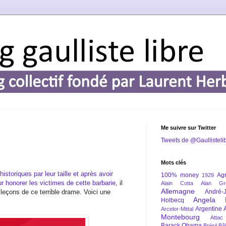
Me suivre sur Twitter
Tweets de @Gaullisteli
Mots clés
storiques par leur taille et après avoir
100% money
Agr
1929
 honorer les victimes de cette barbarie
, il
Alain Cotta
Alan Gr
Allemagne
s leçons de ce terrible drame. Voici une
André-
Angela 
Holbecq
Argentine
Arcelor-Mittal
Montebourg
Attac
Barack Obama
Brésil
Bâl