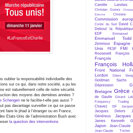
Camille Landais
Christian Gomez
Christi
Christine 
Etienne
Commission euro
David C
Corée du Sud
Debout la Républiqu
EDF
Emmanuel
Emmanuel Todd
Espagne
Zemmour
Unis
FMI
FESF
Roosevelt
François
François Fi
François Hol
Front National
F
Lordon
Glass Steag
 oublier la responsabilité individuelle des
Goldman Sachs
ons sur ce qui, dans notre société, a pu les
G
Dépression
se est naturellement celle de notre sécurité.
Grèce
Bretagne
duction des moyens des dernières années ?
de Gaulle
Gérard Laf
 de Schengen
ne le facilite-t-elle pas aussi ?
Frequency Trading
ut pas davantage surveiller ce qui se passe
Chavez
ISF
Jacque
nt faire le jihad à l’étranger ou en France,
Jacques Delors
Jacques
es Etats-Unis de l’administration Bush avec
Généreux
James Kenneth Gal
 poser
la question des interventions
Japon
Jean-Claude
Jean-Claude Trichet