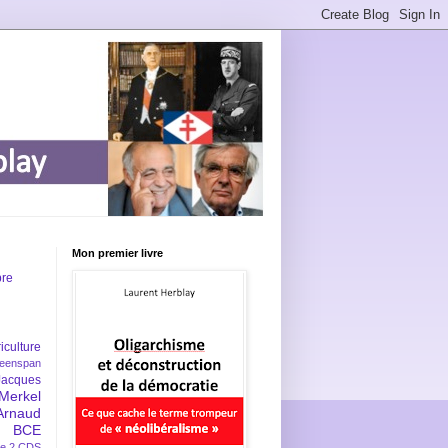
Mon premier livre
bre
iculture
eenspan
Jacques
Merkel
Arnaud
BCE
e 2
CDS