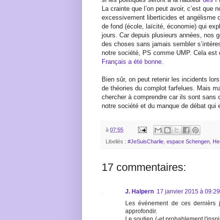
La crainte que l’on peut avoir, c’est que 
excessivement liberticides et angélisme qu
de fond (école, laïcité, économie) qui exp
jours. Car depuis plusieurs années, nos g
des choses sans jamais sembler s’intére
notre société, PS comme UMP. Cela est
Français a été bonne
.
Bien sûr, on peut retenir les incidents lo
de théories du complot farfelues. Mais mal
chercher à comprendre car ils sont sans
notre société et du manque de débat qui e
à
07:55
Libellés :
#JeSuisCharlie
,
espace Schengen
,
He
17 commentaires:
J. Halpern
17 janvier 2015 à 09:29
Les événement de ces dernièrs jo
approfondir.
Le soutien (-et probablement l'insp