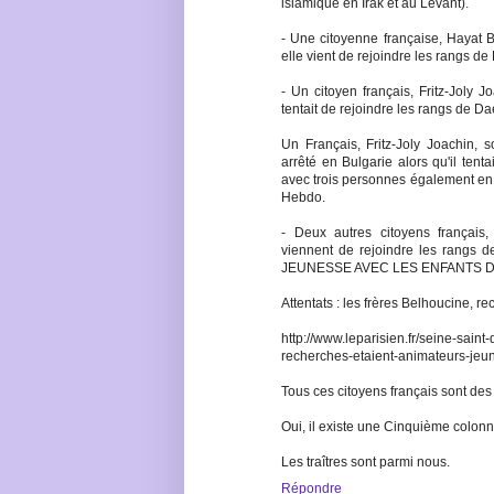
islamique en Irak et au Levant).
- Une citoyenne française, Hayat 
elle vient de rejoindre les rangs de
- Un citoyen français, Fritz-Joly Jo
tentait de rejoindre les rangs de Da
Un Français, Fritz-Joly Joachin, 
arrêté en Bulgarie alors qu'il tent
avec trois personnes également en c
Hebdo.
- Deux autres citoyens françai
viennent de rejoindre les rangs
JEUNESSE AVEC LES ENFANTS D
Attentats : les frères Belhoucine, r
http://www.leparisien.fr/seine-saint
recherches-etaient-animateurs-je
Tous ces citoyens français sont des t
Oui, il existe une Cinquième colonne
Les traîtres sont parmi nous.
Répondre