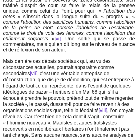
mâtiné d’esprit de cour, se faire le relais de la pensée
unique, comme celui du Point, pour qui «
l’abolition des
notes
» s’inscrit dans la longue suite du « progrès », «
comme l'abolition des sacrifices humains, comme l'abolition
de la peine de mort, comme l'abolition de l'esclavage,
comme le droit de vote des femmes, comme l'abolition des
châtiment corporels
»
[vi]
. Une sortie qui se passe de
commentaires, mais qui en dit long sur le niveau de nuance
et de réflexion de son auteur.
Mais derrière ces débats sociétaux qui, au vu des
circonstances actuelles, pourrait apparaître comme
secondaires
[vii]
, c’est une véritable entreprise de
déconstruction, que dis-je de démolition, qui est entreprise à
l’égard de tout ce qui représente, dans l’esprit de quelques
idéologues de bazar – héritiers d’un Mai 68 qui, s’il a
échoué à prendre le pouvoir, prétend tout de même régenter
la société -, le passé, dussent-il pour ce faire revenir à des
organisations sociales que, telle la féodalité
[viii]
, l’on croyait
révolues. Car c’est bien de cela dont il s’agit : construire
« l’homme nouveau ». Maoïstes et autres trotskystes
reconvertis en néolibéraux libertaires n’ont finalement pas
tant changé. Sans aucune nuance, sans aucune analyse de