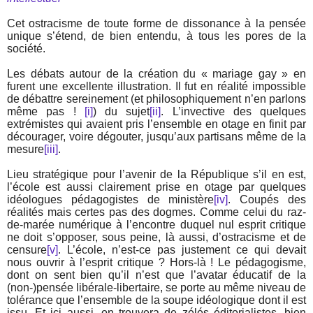
Cet ostracisme de toute forme de dissonance à la pensée
unique s’étend, de bien entendu, à tous les pores de la
société.
Les débats autour de la création du « mariage gay » en
furent une excellente illustration. Il fut en réalité impossible
de débattre sereinement (et philosophiquement n’en parlons
même pas !
[i]
) du sujet
[ii]
. L’invective des quelques
extrémistes qui avaient pris l’ensemble en otage en finit par
décourager, voire dégouter, jusqu’aux partisans même de la
mesure
[iii]
.
Lieu stratégique pour l’avenir de la République s’il en est,
l’école est aussi clairement prise en otage par quelques
idéologues pédagogistes de ministère
[iv]
. Coupés des
réalités mais certes pas des dogmes. Comme celui du raz-
de-marée numérique à l’encontre duquel nul esprit critique
ne doit s’opposer, sous peine, là aussi, d’ostracisme et de
censure
[v]
. L’école, n’est-ce pas justement ce qui devait
nous ouvrir à l’esprit critique ? Hors-là ! Le pédagogisme,
dont on sent bien qu’il n’est que l’avatar éducatif de la
(non-)pensée libérale-libertaire, se porte au même niveau de
tolérance que l’ensemble de la soupe idéologique dont il est
issu. Et ici aussi, on trouvera de zélés éditorialistes, bien