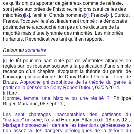
ce qu’ils ont pu apporter de généreux comme de néfaste,
sont jetés aux orties de l’histoire, religions (sauf celles des
minorités)
[ix]
, famille, Grands hommes
[x]
, France
[xi]
. Surtout
France. Tocqueville s’est finalement trompé : la démocratie
postmoderne a accouché non pas d’une dictature de la
majorité mais d’une tyrannie des minorités. Les minorités
hurlantes. Revendicatives tant qu’il en rapporte.
Retour au
sommaire
[i]
Je fût pour ma part ciblé par de véritables attaques en
règles sur les réseaux sociaux à la publication d’une simple
recension d’un chapitre, évoquant la théorie du genre, de
l’ouvrage philosophique de Dany-Robert Dufour : l’œil de
Brutus,
Approche philosophique de la théorie du genre à
partir de la pensée de Dany-Robert Dufour
, 03/02/2014.
[ii]
Lire :
Homme, femme, une histoire ou une réalité ?
, Philippe
Bilger, Marianne, 08-sept-11 ;
Les sept chantages inacceptables des partisans du
"mariage" unisexe
, Roland Hureaux, Atlantico.fr, 18-nov-12 ;
Mariage homosexuel : derrière les intentions généreuses a-
t-on assez vu les dangers idéologiques de la théorie du