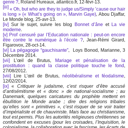
genre ?
, Roland Hureaux, atlantico.fr, 12-févr-13.
[iii]
« Oh, but who are they to judge us/Simply ’cause our hair
is long » (« What’s going on », Marvin Gaye)
, Abou Djaffar,
Le Monde blog, 25-avr-13.
[iv]
Sur le sujet, suivre les blog
Bonnet d’âne
et
La vie
moderne
.
[v]
Prof censuré par l'Education nationale : peut-on encore
être contre le numérique à l'école ?
, Jean-Rémi Girard,
Figarovox, 28-oct-14.
[vi]
La pégagogie “gauchisante”
, Loys Bonod, Marianne, 3
Décembre 2014.
[vii]
L’œil de Brutus,
Mariage et pénalisation de la
prostitution : quand la classe politique touche le fond
,
27/08/2012.
[viii]
Lire L’œil de Brutus,
néolibéralisme et féodalisme
,
12/02/2014.
[ix]
«
Critiquer le judaïsme, c’est risquer d’être accusé
d’antisémitisme et « donc » de national-socialisme ; au
Danemark, quelques caricatures du prophète mettent en
ébullition le Monde arabe ; dire des religions tribales
qu’elles sont « primitives », c’est risquer de se voir traiter
d’impérialiste et de chauviniste. Mais face au christianisme,
tout est permis. Plus les autorités religieuses chrétiennes se
confondent en excuses (pour les croisades, l’Inquisition, le
colonialisme, la collaboration avec le fascisme, les écarts de