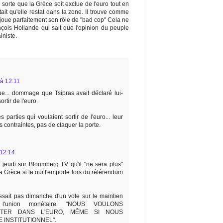
n sorte que la Grèce soit exclue de l'euro tout en
tait qu'elle restat dans la zone. Il trouve comme
 joue parfaitement son rôle de "bad cop" Cela ne
ançois Hollande qui sait que l'opinion du peuple
iniste.
 à 12:11
e... dommage que Tsipras avait déclaré lui-
rtir de l'euro.
s parties qui voulaient sortir de l'euro... leur
s contraintes, pas de claquer la porte.
 12:14
 jeudi sur Bloomberg TV qu'il "ne sera plus"
a Grèce si le oui l'emporte lors du référendum
gissait pas dimanche d'un vote sur le maintien
'union monétaire: "NOUS VOULONS
TER DANS L'EURO, MÊME SI NOUS
 INSTITUTIONNEL".