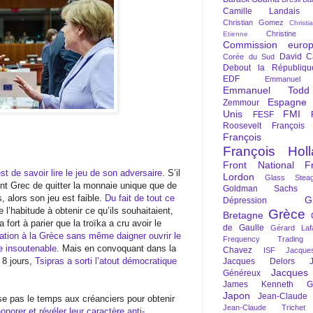
Camille Landais
Christian Gomez
Christi
Christine 
Etienne
Commission euro
David C
Corée du Sud
Debout la Républiqu
EDF
Emmanuel
Emmanuel Todd
Espagne
Zemmour
Unis
FMI
FESF
Roosevelt
François
François Fi
François Hol
Front National
F
st de savoir lire le jeu de son adversaire
. S’il
Lordon
Glass Steag
nt Grec de quitter la monnaie unique que de
Goldman Sachs
, alors son jeu est faible.
Du fait de tout ce
G
Dépression
de l’habitude à obtenir ce qu’ils souhaitaient,
Grèce
Bretagne
y a fort à parier que la troïka a cru avoir le
de Gaulle
Gérard Laf
ation à la Grèce sans même daigner ouvrir le
Frequency Trading
te insoutenable
. Mais en convoquant dans la
Chavez
ISF
Jacque
 8 jours,
Tsipras a sorti l’atout démocratique
Jacques Delors
Jacques
Généreux
James Kenneth Gal
Japon
Jean-Claude
se pas le temps aux créanciers pour obtenir
Jean-Claude Trichet
norer et révéler leur caractère anti-