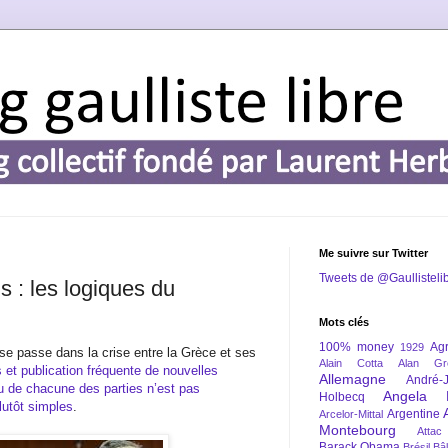
Me suivre sur Twitter
Tweets de @Gaullisteli
 : les logiques du
Mots clés
100% money
Agr
1929
i se passe dans la crise entre la Grèce et ses
Alain Cotta
Alan Gr
 et publication fréquente de nouvelles
Allemagne
André-
u de chacune des parties n’est pas
Angela 
Holbecq
lutôt simples
.
Argentine
Arcelor-Mittal
Montebourg
Attac
Barack Obama
Brésil
Bâl