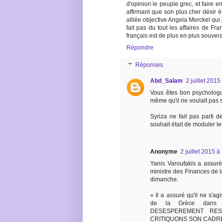
d'opinion le peuple grec, et faire e
affirmant que son plus cher désir é
alliée objective Angela Merckel qui
fait pas du tout les affaires de Fr
français est de plus en plus souvera
Répondre
Réponses
Abd_Salam
2 juillet 2015
Vous êtes bon psychologu
même qu'il ne voulait pas so
Syriza ne fait pas parti de
souhait était de moduler le
Anonyme
2 juillet 2015 à
Yanis Varoufakis a assuré
ministre des Finances de l
dimanche.
« Il a assuré qu'il ne s'a
de la Grèce dans l
DESESPEREMENT RES
CRITIQUONS SON CADRE