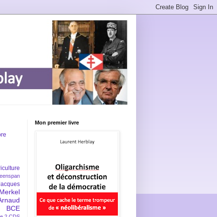
Mon premier livre
bre
iculture
eenspan
Jacques
Merkel
Arnaud
BCE
e 2
CDS