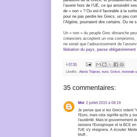
l’avenir hors de l’UE, ce qui amoindrit s
de « non » ? Ou est-il favorable à la sort
pour ne pas perdre les Grecs, un peu co
l’Algérie, pourraient dire certains. Ou ne s
Un « non » du peuple Grec dimanche peut o
créanciers acceptent un vrai compromis, 
ne serait que l’adoucissement de l’asserv
libération du pays, passe obligatoirement 
à
07:55
Libellés :
Alexis Tsipras
,
euro
,
Grèce
,
monnaie u
35 commentaires:
Moi
2 juillet 2015 à 08:19
Je pense que si les Grecs votent "no
l'Euro, mais cela signifie qu'ils y so
l'austérité. Mais le gouvernement de
laissera l'Eurogroupe et la BCE en 
l'UE s'y résignera. A écouter Merk
bluff...