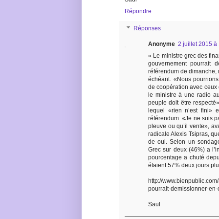
Répondre
Réponses
Anonyme
2 juillet 2015 à
« Le ministre grec des fina
gouvernement pourrait d
référendum de dimanche, m
échéant. «Nous pourrions
de coopération avec ceux q
le ministre à une radio a
peuple doit être respecté»
lequel «rien n’est fini» 
référendum. «Je ne suis pa
pleuve ou qu’il vente», av
radicale Alexis Tsipras, q
de oui. Selon un sondage
Grec sur deux (46%) a l’i
pourcentage a chuté depui
étaient 57% deux jours plus
http://www.bienpublic.com
pourrait-demissionner-en
Saul