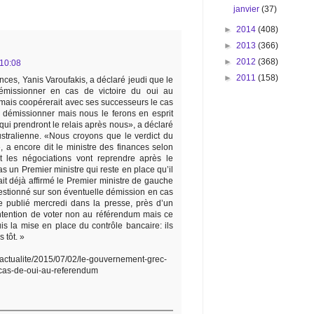
janvier
(37)
►
2014
(408)
►
2013
(366)
►
2012
(368)
 10:08
►
2011
(158)
nces, Yanis Varoufakis, a déclaré jeudi que le
émissionner en cas de victoire du oui au
ais coopérerait avec ses successeurs le cas
 démissionner mais nous le ferons en esprit
ui prendront le relais après nous», a déclaré
ustralienne. «Nous croyons que le verdict du
, a encore dit le ministre des finances selon
et les négociations vont reprendre après le
s un Premier ministre qui reste en place qu’il
ait déjà affirmé le Premier ministre de gauche
uestionné sur son éventuelle démission en cas
 publié mercredi dans la presse, près d’un
ntention de voter non au référendum mais ce
s la mise en place du contrôle bancaire: ils
 tôt. »
/actualite/2015/07/02/le-gouvernement-grec-
-cas-de-oui-au-referendum