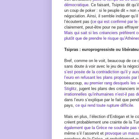
démocratique
. Ce faisant, Tsipras dit qu
un coup de poker : si le peuple dit « non »,
négociation. Ainsi, il semble indiquer qu’il
l’écoutent pas (
ce qui est confirmé par le
clairement, peut-être pour ne pas effrayer
Mais qui sait si les créanciers préfèrent
plutôt que de prendre le risque qu’Athènes
Tsipras : europrogressiste ou libérate
Bref, comme on le voit, beaucoup de ce q
sans doute à voir avec le jeu de la négoc
s’est posée de la contradiction qu’il y aur
l’euro en refusant les plans proposés par 
beaucoup,
au premier rang desquels les 
Stiglitz
, jugent les plans des créanciers 
irrationnelles qu’inhumaines n’est-il pas 
dans l’euro s’explique par le fait que pe
pays,
ce qui rend toute rupture difficile
.
Mais en plus, l’élection d’Erdogan et le 
créent probablement une crainte de la Tu
également que la Grèce ne souhaite pas 
même s’il l’asservit et
provoque un massa
paradoxe de la Grèce, et probablement aus