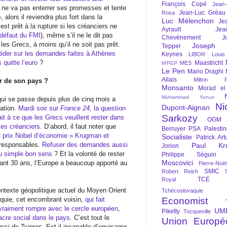
François Copé
Jean
’il ne va pas enterrer ses promesses et tente
Jean-Luc Gréau
Rosa
 alors il reviendra plus fort dans la
Luc Mélenchon
Je
 est prêt à la rupture si les créanciers ne
Ayrault
Jea
 défaut du FMI
), même s’il ne le dit pas
Chevènement
J
 les Grecs, à moins qu’il ne soit pas prêt.
Joseph St
Tepper
 céder sur les demandes faites à Athènes
Keynes
LIBOR
Louis
 quitte l’euro
?
Maastricht
MES
M'PEP
Le Pen
Mario Draghi
Allais
Milton Fr
ur de son pays ?
Monsanto
Morad el
Muhammad Yunus
ui se passe depuis plus de cinq mois a
Ni
Dupont-Aignan
iation.
Mardi soir sur
France 24
, la question
Sarkozy
ait à ce que les Grecs veuillent rester dans
OGM
les créanciers
. D’abord, il faut noter que
Berruyer
PSA
Palesti
« prix Nobel d’économie » Krugman et
Socialiste
Patrick Art
irresponsables.
Refuser des demandes aussi
Paul Kr
Jorion
du simple bon sens
? Et la volonté de rester
Philippe Séguin
Moscovici
ndant 30 ans, l’Europe a beaucoup apporté au
Pierre-Noë
SMIC
Robert Reich
TCE
Royal
contexte géopolitique actuel du Moyen Orient
Tchécoslovaquie
rquie, cet encombrant voisin,
qui fait
Economist
vraiment rompre avec le cercle européen
,
UM
Piketty
Tocqueville
cre social dans le pays
. C’est tout le
Union Europé
si de Tsipras. Est-il incapable d’envisager