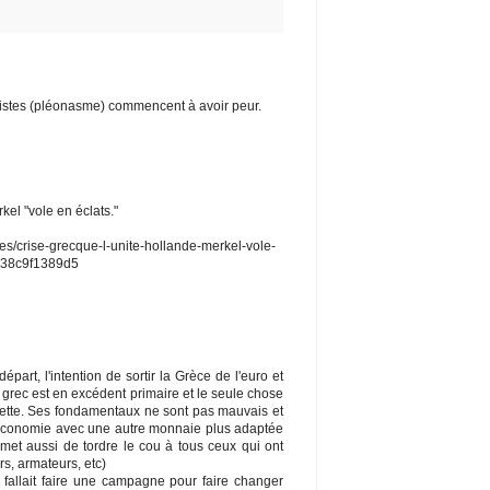
péistes (pléonasme) commencent à avoir peur.
kel "vole en éclats."
es/crise-grecque-l-unite-hollande-merkel-vole-
538c9f1389d5
part, l'intention de sortir la Grèce de l'euro et
et grec est en excédent primaire et le seule chose
dette. Ses fondamentaux ne sont pas mauvais et
r l'économie avec une autre monnaie plus adaptée
met aussi de tordre le cou à tous ceux qui ont
s, armateurs, etc)
 fallait faire une campagne pour faire changer