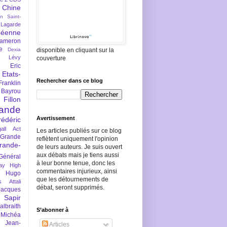
Chine
an Saint-
Lagarde
péenne
ameron
e
Dexia
disponible en cliquant sur la
 Lévy
couverture
Eric
Etats-
Rechercher dans ce blog
Franklin
 Bayrou
llon
lande
Avertissement
rédéric
all Act
Les articles publiés sur ce blog
Grande
reflètent uniquement l'opinion
rande-
de leurs auteurs. Je suis ouvert
aux débats mais je tiens aussi
Général
à leur bonne tenue, donc les
ay
High
commentaires injurieux, ainsi
Hugo
que les détournements de
s Attali
débat, seront supprimés.
Jacques
 Sapir
braith
S’abonner à
 Michéa
Jean-
Articles