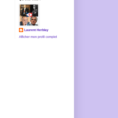
Laurent Herblay
Afficher mon profil complet