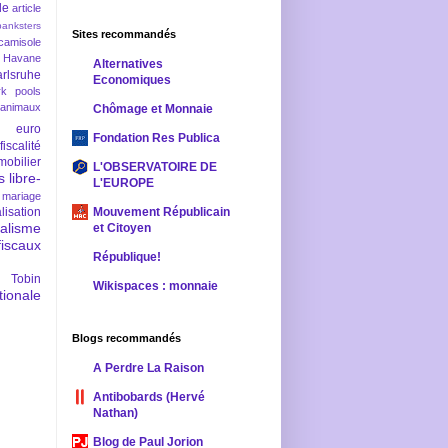
le
article
banksters
Sites recommandés
camisole
 Havane
Alternatives
rlsruhe
Economiques
rk pools
 animaux
Chômage et Monnaie
euro
Fondation Res Publica
fiscalité
mobilier
L'OBSERVATOIRE DE
s
libre-
L'EUROPE
mariage
lisation
Mouvement Républicain
ralisme
et Citoyen
scaux
République!
 Tobin
Wikispaces : monnaie
ionale
Blogs recommandés
A Perdre La Raison
Antibobards (Hervé
Nathan)
Blog de Paul Jorion