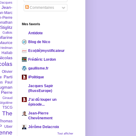
-Jacques
Jean-
Commentaires
an-Marc
n-Pierre
onathan
Mes favoris
iglitz
 Gallois
Antidote
Marine
Blog de Nico
Maurice
iedman
Eco(dé)mystificateur
 Hallab
Nicolas
Frédéric Lordon
colas
gaullisme.fr
Olivier
Parti
ne
iPolitique
us
Paul
Jacques Sapir
ugman
(RussEurope)
Pierre
l Giraud
J'ai dû louper un
Ségolène
épisode...
TSCG
The
Jean-Pierre
Chevènement
Thomas
P
Uber
Jérôme Delacroix
enne
Tout afficher