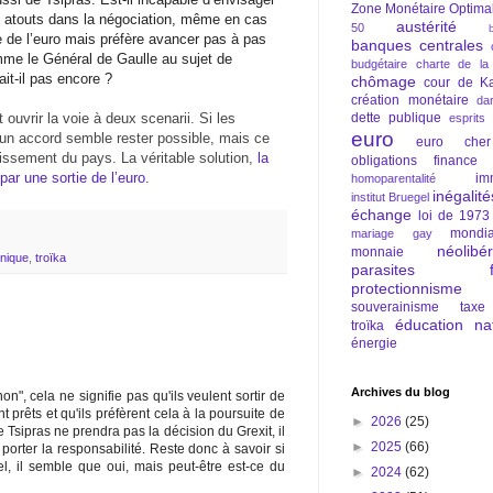
Zone Monétaire Optima
es atouts dans la négociation, même en cas
austérité
50
ie de l’euro mais préfère avancer pas à pas
banques centrales
mme le Général de Gaulle au sujet de
budgétaire
charte de la
ait-il pas encore ?
chômage
cour de Ka
création monétaire
da
uvrir la voie à deux scenarii. Si les
dette publique
esprits
euro
un accord semble rester possible, mais ce
euro cher
issement du pays. La véritable solution,
la
obligations
finance
par une sortie de l’euro
.
im
homoparentalité
inégalité
institut Bruegel
échange
loi de 1973
mondia
mariage gay
néolibé
monnaie
nique
,
troïka
parasites fi
protectionnisme
souverainisme
taxe
éducation nat
troïka
énergie
Archives du blog
n", cela ne signifie pas qu'ils veulent sortir de
nt prêts et qu'ils préfèrent cela à la poursuite de
►
2026
(25)
 Tsipras ne prendra pas la décision du Grexit, il
►
2025
(66)
porter la responsabilité. Reste donc à savoir si
el, il semble que oui, mais peut-être est-ce du
►
2024
(62)