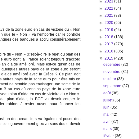
►
2023
(51)
►
2022
(54)
►
2021
(88)
►
2020
(95)
pays de la zone euro en cas de victoire du « Non
►
2019
(94)
in que le « Non » va l’emporter car le contrôle
►
2018
(138)
 banques des banques a accru considérablement
►
2017
(279)
►
2016
(305)
ire du « Non » (c’est-à-dire le rejet du plan des
▼
2015
(428)
ne euro dont la France soient toujours d’accord
plan d’aide amélioré. Mais est-ce qu’en cas de
décembre
(32)
t quelques autres pays de la zone euro seront
novembre
(31)
n d’aide amélioré avec la Grèce ? Ce plan doit
octobre
(33)
 autres pays de la zone euro pour être mis en
ment ne semble pas envisager une sortie de la
septembre
(37)
lan B au cas où certains pays de la zone euro
août
(38)
uveau plan d’aide en cas de victoire du « Non »,
 de plan d’aide, la BCE va devoir couper le
juillet
(35)
er robinet à rester ouvert pour financer les
juin
(35)
mai
(42)
osition des créanciers va également poser des
avril
(37)
’actuel gouvernement grec va sans doute devoir
mars
(35)
février
(36)