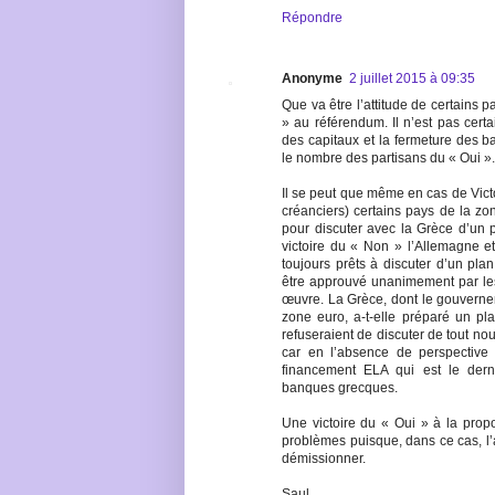
Répondre
Anonyme
2 juillet 2015 à 09:35
Que va être l’attitude de certains 
» au référendum. Il n’est pas certa
des capitaux et la fermeture des
le nombre des partisans du « Oui ».
Il se peut que même en cas de Victo
créanciers) certains pays de la zo
pour discuter avec la Grèce d’un 
victoire du « Non » l’Allemagne e
toujours prêts à discuter d’un pla
être approuvé unanimement par les
œuvre. La Grèce, dont le gouverne
zone euro, a-t-elle préparé un p
refuseraient de discuter de tout no
car en l’absence de perspective
financement ELA qui est le derni
banques grecques.
Une victoire du « Oui » à la prop
problèmes puisque, dans ce cas, l
démissionner.
Saul