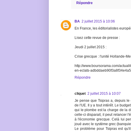
Répondre
BA
2 juillet 2015 à 10:06
En France, les éditorialistes euro
Lisez cette revue de presse :
Jeudi 2 juillet 2015 :
Crise grecque : l'unité Hollande-Mer
http://www.boursorama.com/actualit
en-eclats-adbddaeb90f3a8f34e4a
Répondre
cliquet
2 juillet 2015 à 10:07
Je pense que Tsipras a, depuis le dé
de l'UE. Il y a tout intérêt. Le budg
qui le plombe est la charge de la 
celle-ci disparait, il peut relance
à l'économie grecque. Celà lui per
joué avec le système grec (banquier
Le problème pour Tsipras est qu'il