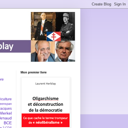
Mon premier livre
bre
iculture
eenspan
Jacques
Merkel
Arnaud
BCE
e 2
CDS