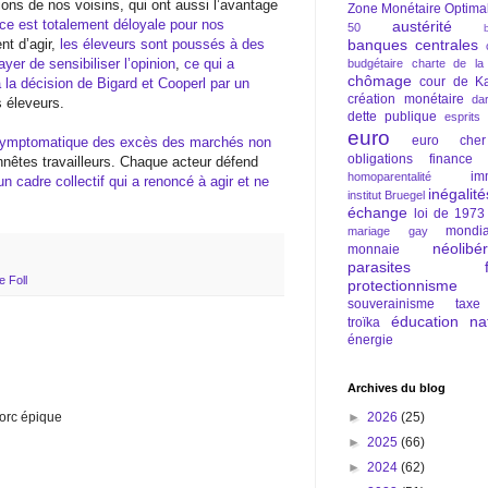
ons de nos voisins, qui ont aussi l’avantage
Zone Monétaire Optima
ce est totalement déloyale pour nos
austérité
50
nt d’agir,
les éleveurs sont poussés à des
banques centrales
yer de sensibiliser l’opinion
,
ce qui a
budgétaire
charte de la
chômage
cour de Ka
à la décision de Bigard et Cooperl par un
création monétaire
da
s éleveurs.
dette publique
esprits
euro
euro cher
 symptomatique des excès des marchés non
obligations
finance
nnêtes travailleurs. Chaque acteur défend
im
homoparentalité
n cadre collectif qui a renoncé à agir et ne
inégalité
institut Bruegel
échange
loi de 1973
mondia
mariage gay
néolibé
monnaie
parasites fi
 Foll
protectionnisme
souverainisme
taxe
éducation nat
troïka
énergie
Archives du blog
►
2026
(25)
porc épique
►
2025
(66)
►
2024
(62)