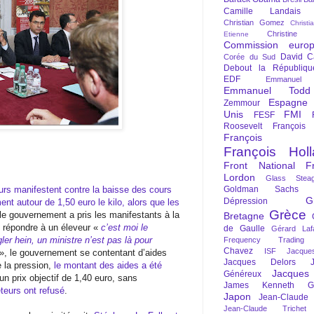
Camille Landais
Christian Gomez
Christi
Christine 
Etienne
Commission euro
David C
Corée du Sud
Debout la Républiqu
EDF
Emmanuel
Emmanuel Todd
Espagne
Zemmour
Unis
FMI
FESF
Roosevelt
François
François Fi
François Hol
Front National
F
Lordon
Glass Steag
urs manifestent contre la baisse des cours
Goldman Sachs
G
Dépression
ent autour de 1,50 euro le kilo, alors que les
Grèce
 le gouvernement a pris les manifestants à la
Bretagne
e répondre à un éleveur «
c’est moi le
de Gaulle
Gérard Laf
ler hein, un ministre n’est pas là pour
Frequency Trading
Chavez
ISF
Jacque
», le gouvernement se contentant d’aides
Jacques Delors
e la pression,
le montant des aides a été
Jacques
Généreux
un prix objectif de 1,40 euro, sans
James Kenneth Gal
teurs ont refusé
.
Japon
Jean-Claude
Jean-Claude Trichet