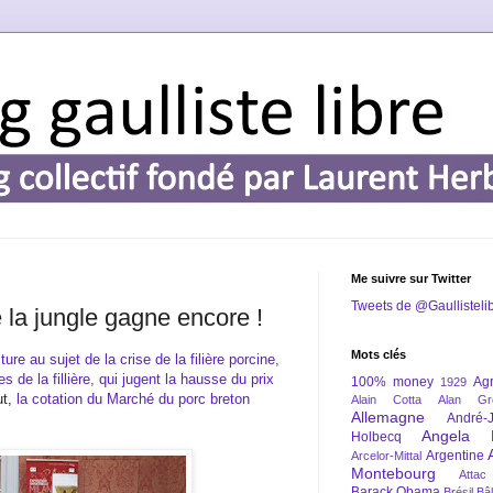
Me suivre sur Twitter
Tweets de @Gaullisteli
e la jungle gagne encore !
Mots clés
ture au sujet de la crise de la filière porcine,
 de la fillière, qui jugent la hausse du prix
100% money
Agr
1929
ut,
la cotation du Marché du porc breton
Alain Cotta
Alan Gr
Allemagne
André-
Angela 
Holbecq
Argentine
Arcelor-Mittal
Montebourg
Attac
Barack Obama
Brésil
Bâl