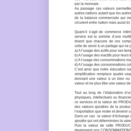
par la monnaie.
Au passage ces valeurs permettent
autres nations autant que les autres
de la balance commerciale qui me
circulent entre nation mais aussi b)
Quant-il s’agit de commerce intér
service est la somme d’une mult
disent que chacune de ces compos
celle de servir à un partage qui ne 
a) A l’usage des actifs pour ses temp
b) A l’usage des inactifs pour leurs 
c) A l’usage des consommations mutu
d) A l’usage des consommations colle
C’est ainsi que notre éducation na
simplification remplace quatre us
donnant une valeur à un bien ou u
valeur et ne plus être une valeur de
Tout au long de l’élaboration d’un
physiques, intellectuels ou financi
ce services et la valeur de PROD
des valeurs ajoutées de la product
l’exportation que rester et deven
Dans un cas : la valeur d’échange 
ajoutée qui ont déterminées la vale
Puis la valeur de cette PRODU
deviennent nos CONSOMMATIONS pre