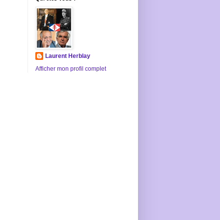
Laurent Herblay
Afficher mon profil complet