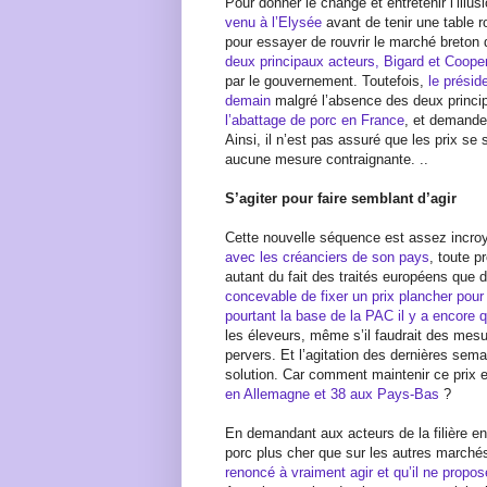
Pour donner le change et entretenir l’illus
venu à l’Elysée
avant de tenir une table r
pour essayer de rouvrir le marché breton d
deux principaux acteurs, Bigard et Cooper
par le gouvernement. Toutefois,
le prési
demain
malgré l’absence des deux princi
l’abattage de porc en France
, et demand
Ainsi, il n’est pas assuré que les prix se s
aucune mesure contraignante. ..
S’agiter pour faire semblant d’agir
Cette nouvelle séquence est assez incroy
avec les créanciers de son pays
, toute p
autant du fait des traités européens que 
concevable de fixer un prix plancher pour l
pourtant la base de la PAC il y a encore
les éleveurs, même s’il faudrait des mesu
pervers. Et l’agitation des dernières sem
solution. Car comment maintenir ce prix 
en Allemagne et 38 aux Pays-Bas
?
En demandant aux acteurs de la filière en
porc plus cher que sur les autres march
renoncé à vraiment agir et qu’il ne propos