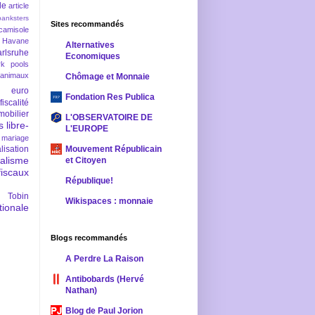
le
article
banksters
Sites recommandés
camisole
 Havane
Alternatives
rlsruhe
Economiques
rk pools
 animaux
Chômage et Monnaie
euro
Fondation Res Publica
fiscalité
mobilier
L'OBSERVATOIRE DE
s
libre-
L'EUROPE
mariage
lisation
Mouvement Républicain
ralisme
et Citoyen
scaux
République!
 Tobin
Wikispaces : monnaie
ionale
Blogs recommandés
A Perdre La Raison
Antibobards (Hervé
Nathan)
Blog de Paul Jorion