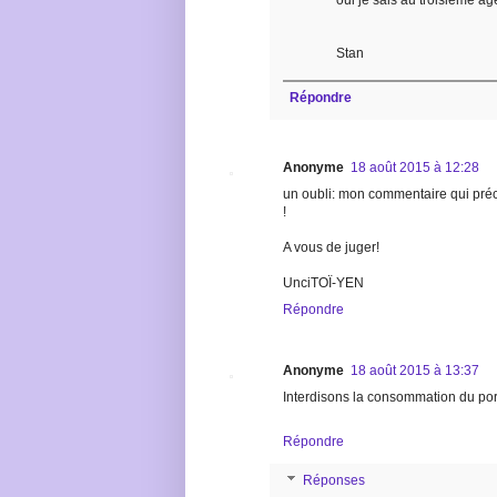
oui je sais au troisième âg
Stan
Répondre
Anonyme
18 août 2015 à 12:28
un oubli: mon commentaire qui préc
!
A vous de juger!
UnciTOÏ-YEN
Répondre
Anonyme
18 août 2015 à 13:37
Interdisons la consommation du por
Répondre
Réponses