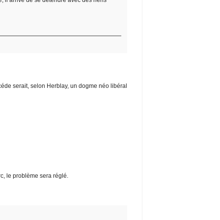
e, il arrive de se détendre avec des riens
éde serait, selon Herblay, un dogme néo libéral
c, le problème sera réglé.