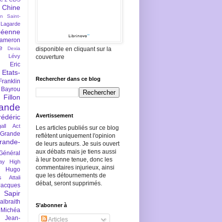
Chine
an Saint-
Lagarde
péenne
ameron
e
Dexia
disponible en cliquant sur la
 Lévy
couverture
Eric
Etats-
Rechercher dans ce blog
Franklin
 Bayrou
llon
lande
Avertissement
rédéric
all Act
Les articles publiés sur ce blog
Grande
reflètent uniquement l'opinion
rande-
de leurs auteurs. Je suis ouvert
aux débats mais je tiens aussi
Général
à leur bonne tenue, donc les
ay
High
commentaires injurieux, ainsi
Hugo
que les détournements de
s Attali
débat, seront supprimés.
Jacques
 Sapir
braith
S’abonner à
 Michéa
Jean-
Articles