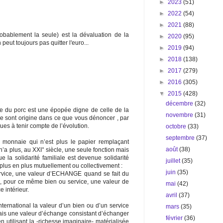
►
2023
(51)
►
2022
(54)
►
2021
(88)
robablement la seule) est la dévaluation de la
►
2020
(95)
 peut toujours pas quitter l'euro...
►
2019
(94)
►
2018
(138)
►
2017
(279)
►
2016
(305)
▼
2015
(428)
décembre
(32)
ire du porc est une épopée digne de celle de la
novembre
(31)
ve sont origine dans ce que vous dénoncer , par
iques à tenir compte de l’évolution.
octobre
(33)
septembre
(37)
a monnaie qui n’est plus le papier remplaçant
août
(38)
 n’a plus, au XXI° siècle, une seule fonction mais
e la solidarité familiale est devenue solidarité
juillet
(35)
lus en plus mutuellement ou collectivement :
juin
(35)
service, une valeur d’ECHANGE quand se fait du
e, pour ce même bien ou service, une valeur de
mai
(42)
 intérieur.
avril
(37)
nternational la valeur d’un bien ou d’un service
mars
(35)
ais une valeur d’échange consistant d’échanger
février
(36)
n utilisant la -richesse imaginaire- matérialisée