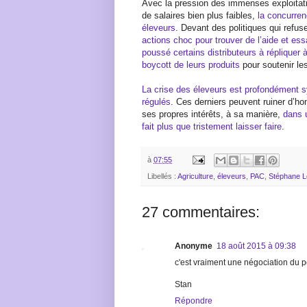
Avec la pression des immenses exploitati
de salaires bien plus faibles,
la concurren
éleveurs
. Devant des politiques qui refuse
actions choc pour trouver de l’aide et essa
poussé certains distributeurs à répliquer 
boycott de leurs produits
pour soutenir le
La crise des éleveurs est profondément
régulés
. Ces derniers peuvent ruiner d’ho
ses propres intérêts, à sa manière,
dans u
fait plus que tristement laisser faire
.
à
07:55
Libellés :
Agriculture
,
éleveurs
,
PAC
,
Stéphane Le
27 commentaires:
Anonyme
18 août 2015 à 09:38
c'est vraiment une négociation du 
Stan
Répondre