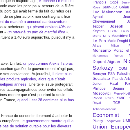
ion que la majorité agit,
Stéphane Le Foll est
François Copé
Jean
onde avec les principaux acteurs de la filière
Jean-Luc Gréau
Rosa
u porc qui avait fermé du fait du refus des
Luc Mélenchon
Je
l
, de se plier au prix non contraignant fixé
Ayrault
Jea
dent du marché a annoncé sa réouverture
Chevènement
J
Joseph St
Tepper
paux acheteurs,
qui pèsent environ 40% de
Keynes
LIBOR
Louis
ent «
un retour à un prix de marché libre
».
Maastricht
MES
M'PEP
ituent à 1,40 euro aujourd’hui, puisqu’il n’y a
Le Pen
Mario Draghi
Allais
Milton Fr
Monsanto
Morad el
Muhammad Yunus
Ni
Dupont-Aignan
able. En fait,
un peu comme Alexis Tsipras
Sarkozy
roportion gardée, le gouvernement n’agit pas,
OGM
de ses convictions. Aujourd’hui,
il n’est plus
Berruyer
PSA
Palesti
Socialiste
Patrick Art
es produits agricoles, alors que c’était
Paul Kr
Jorion
 quelques années
. Une telle issue protégerait
Philippe Séguin
res accompagnatrices pour éviter les effets
Moscovici
Pierre-Noë
aines montre que c’est pourtant la seule
SMIC
Robert Reich
en France,
quand il est 28 centimes plus bas
TCE
Royal
Tchécoslovaquie
Economist
 France de consentir librement à acheter le
UM
és européens,
le gouvernement montre qu’il a
Piketty
Tocqueville
Union Europé
e pas de solution durable pour les éleveurs
.