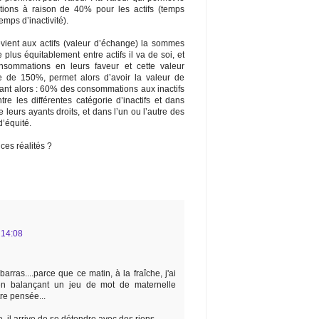
ions à raison de 40% pour les actifs (temps
temps d’inactivité).
vient aux actifs (valeur d’échange) la sommes
 plus équitablement entre actifs il va de soi, et
sommations en leurs faveur et cette valeur
 de 150%, permet alors d’avoir la valeur de
nt alors : 60% des consommations aux inactifs
re les différentes catégorie d’inactifs et dans
 leurs ayants droits, et dans l’un ou l’autre des
’équité.
 ces réalités ?
 14:08
rras....parce que ce matin, à la fraîche, j'ai
en balançant un jeu de mot de maternelle
re pensée...