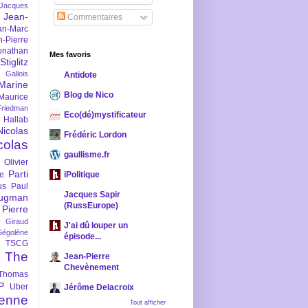
-Jacques
Jean-
Commentaires
an-Marc
n-Pierre
onathan
Mes favoris
iglitz
 Gallois
Antidote
Marine
Blog de Nico
Maurice
iedman
Eco(dé)mystificateur
 Hallab
Nicolas
Frédéric Lordon
colas
gaullisme.fr
Olivier
Parti
ne
iPolitique
us
Paul
Jacques Sapir
ugman
(RussEurope)
Pierre
l Giraud
J'ai dû louper un
Ségolène
épisode...
TSCG
The
Jean-Pierre
Chevènement
Thomas
P
Uber
Jérôme Delacroix
enne
Tout afficher