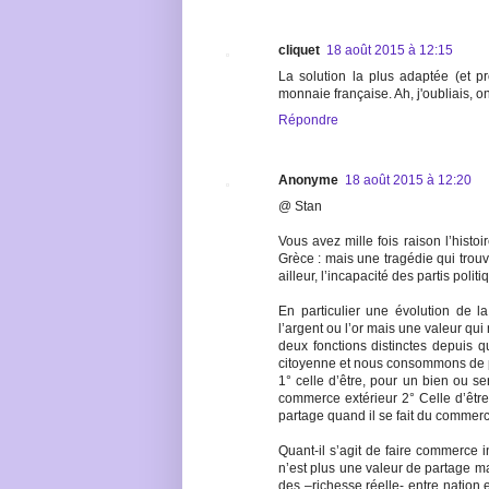
cliquet
18 août 2015 à 12:15
La solution la plus adaptée (et p
monnaie française. Ah, j'oubliais, on
Répondre
Anonyme
18 août 2015 à 12:20
@ Stan
Vous avez mille fois raison l’histo
Grèce : mais une tragédie qui trou
ailleur, l’incapacité des partis polit
En particulier une évolution de l
l’argent ou l’or mais une valeur qui
deux fonctions distinctes depuis qu
citoyenne et nous consommons de p
1° celle d’être, pour un bien ou 
commerce extérieur 2° Celle d’êtr
partage quand il se fait du commerce
Quant-il s’agit de faire commerce i
n’est plus une valeur de partage m
des –richesse réelle- entre nation e