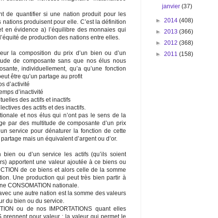
janvier
(37)
 de quantifier si une nation produit pour les
►
2014
(408)
 nations produisent pour elle. C’est la définition
t en évidence a) l’équilibre des monnaies qui
►
2013
(366)
 l’équité de production des nations entre elles.
►
2012
(368)
ieur la composition du prix d’un bien ou d’un
►
2011
(158)
itude de composante sans que nos élus nous
ante, individuellement, qu’a qu’une fonction
peut être qu’un partage au profit
s d’activité
temps d’inactivité
elles des actifs et inactifs
ctives des actifs et des inactifs.
tionale et nos élus qui n’ont pas le sens de la
age par des multitude de composante d’un prix
n service pour dénaturer la fonction de cette
 partage mais un équivalent d’argent ou d’or.
 bien ou d’un service les actifs (qu’ils soient
ers) apportent une valeur ajoutée à ce biens ou
UCTION de ce biens et alors celle de la somme
ion. Une production qui peut très bien partir à
ir une CONSOMATION nationale.
avec une autre nation est la somme des valeurs
ur du bien ou du service.
CTION ou de nos IMPORTATIONS quant elles
nnent pour valeur : la valeur qui permet le