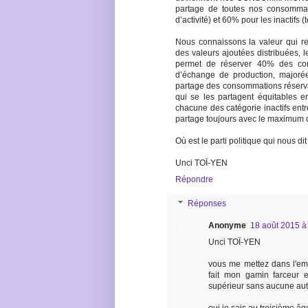
partage de toutes nos consommat
d’activité) et 60% pour les inactifs (
Nous connaissons la valeur qui re
des valeurs ajoutées distribuées, le
permet de réserver 40% des con
d’échange de production, majorée
partage des consommations réserva
qui se les partagent équitables ent
chacune des catégorie inactifs entre
partage toujours avec le maximum d
Où est le parti politique qui nous dit
Unci TOÏ-YEN
Répondre
Réponses
Anonyme
18 août 2015 à
Unci TOÏ-YEN
vous me mettez dans l'emba
fait mon gamin farceur 
supérieur sans aucune aut