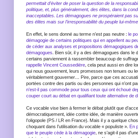
permettait d’éviter de poser la question de la responsabil
politique, et, plus généralement, des élites, dans la cond
inacceptables. Les démagogues ne prospéraient pas sur 
des élites mais sur l’irresponsabilité du peuple lui-mêm
En effet, le sens donné au terme n’est pas neutre :
le po
démagogie de certains politiques qui en appellent au pe
de céder aux analyses et propositions démagogiques d
démagogues
. Bien sûr, il y a des démagogues dans le d
certains parviennent à rassembler beaucoup de suffrag
rappelle Vincent Coussedière
, cela peut aussi en dire lo
qui nous gouvernent, leurs promesses non tenues ou le
véritablement gouverner… Pire, parce que ces accusat
portées contre des partis ou des personnes qui n’ont pa
n’est-il pas commode pour tous ceux qui ont échoué de
couper court au débat en qualifiant toute alternative d
Ce vocable vise bien à fermer le débat plutôt que d’acce
démocratiquement, idée contre idée, de manière ouverte
l’oligopole (PS / LR en France). Mais il y a quelque cho
choquant dans l’utilisation du vocable « populiste ».
En p
que le peuple cède à la démagogie
, ne s’agit-il pas d’u