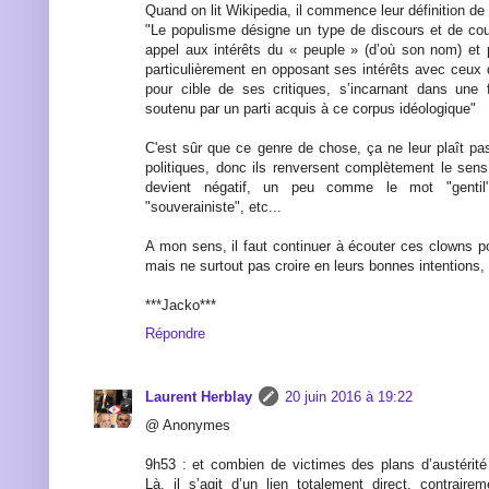
Quand on lit Wikipedia, il commence leur définition de
"Le populisme désigne un type de discours et de cour
appel aux intérêts du « peuple » (d’où son nom) et 
particulièrement en opposant ses intérêts avec ceux de 
pour cible de ses critiques, s’incarnant dans une 
soutenu par un parti acquis à ce corpus idéologique"
C'est sûr que ce genre de chose, ça ne leur plaît 
politiques, donc ils renversent complètement le sens
devient négatif, un peu comme le mot "gentil", 
"souverainiste", etc...
A mon sens, il faut continuer à écouter ces clowns p
mais ne surtout pas croire en leurs bonnes intentions, 
***Jacko***
Répondre
Laurent Herblay
20 juin 2016 à 19:22
@ Anonymes
9h53 : et combien de victimes des plans d’austérit
Là, il s’agit d’un lien totalement direct, contraire