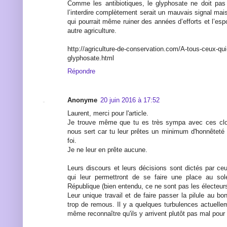
Comme les antibiotiques, le glyphosate ne doit pas
l’interdire complètement serait un mauvais signal mai
qui pourrait même ruiner des années d’efforts et l’es
autre agriculture.
http://agriculture-de-conservation.com/A-tous-ceux-qui-
glyphosate.html
Répondre
Anonyme
20 juin 2016 à 17:52
Laurent, merci pour l'article.
Je trouve même que tu es très sympa avec ces clow
nous sert car tu leur prêtes un minimum d'honnêteté 
foi.
Je ne leur en prête aucune.
Leurs discours et leurs décisions sont dictés par ceux
qui leur permettront de se faire une place au sol
République (bien entendu, ce ne sont pas les électeurs
Leur unique travail et de faire passer la pilule au bon
trop de remous. Il y a quelques turbulences actuelle
même reconnaître qu'ils y arrivent plutôt pas mal pour l