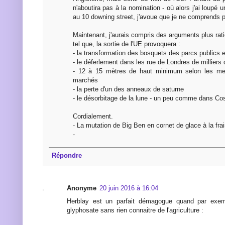
n'aboutira pas à la nomination - où alors j'ai loupé 
au 10 downing street, j'avoue que je ne comprends p
Maintenant, j'aurais compris des arguments plus ra
tel que, la sortie de l'UE provoquera :
- la transformation des bosquets des parcs publics
- le déferlement dans les rue de Londres de millier
- 12 à 15 mètres de haut minimum selon les mei
marchés
- la perte d'un des anneaux de saturne
- le désorbitage de la lune - un peu comme dans C
Cordialement.
- La mutation de Big Ben en cornet de glace à la fra
-
Répondre
Anonyme
20 juin 2016 à 16:04
Herblay est un parfait démagogue quand par exemp
glyphosate sans rien connaitre de l'agriculture :