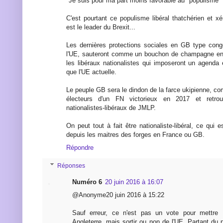
"Je suis pour ma part moins favorable au "populisme" l
C'est pourtant ce populisme libéral thatchérien et 
est le leader du Brexit...
Les dernières protections sociales en GB type con
l'UE, sauteront comme un bouchon de champagne en 
les libéraux nationalistes qui imposeront un agenda 
que l'UE actuelle.
Le peuple GB sera le dindon de la farce ukipienne, com
électeurs d'un FN victorieux en 2017 et retro
nationalistes-libéraux de JMLP.
On peut tout à fait être nationaliste-libéral, ce qui es
depuis les maitres des forges en France ou GB.
Répondre
Réponses
Numéro 6
20 juin 2016 à 16:07
@Anonyme20 juin 2016 à 15:22
Sauf erreur, ce n'est pas un vote pour mettre
Angleterre, mais sortir ou non de l'UE. Partant du p