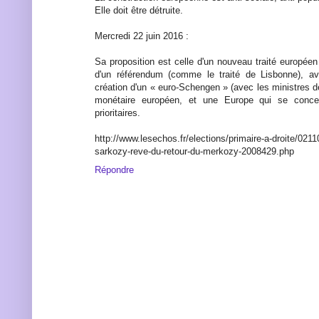
Elle doit être détruite.
Mercredi 22 juin 2016 :
Sa proposition est celle d'un nouveau traité européen q
d'un référendum (comme le traité de Lisbonne), a
création d'un « euro-Schengen » (avec les ministres de 
monétaire européen, et une Europe qui se conce
prioritaires.
http://www.lesechos.fr/elections/primaire-a-droite/021
sarkozy-reve-du-retour-du-merkozy-2008429.php
Répondre