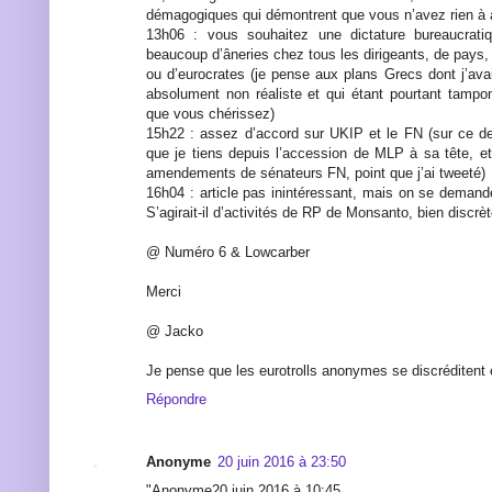
démagogiques qui démontrent que vous n’avez rien à
13h06 : vous souhaitez une dictature bureaucrati
beaucoup d’âneries chez tous les dirigeants, de pays, d
ou d’eurocrates (je pense aux plans Grecs dont j’ava
absolument non réaliste et qui étant pourtant tampo
que vous chérissez)
15h22 : assez d’accord sur UKIP et le FN (sur ce der
que je tiens depuis l’accession de MLP à sa tête, et 
amendements de sénateurs FN, point que j’ai tweeté)
16h04 : article pas inintéressant, mais on se demand
S’agirait-il d’activités de RP de Monsanto, bien discrè
@ Numéro 6 & Lowcarber
Merci
@ Jacko
Je pense que les eurotrolls anonymes se discréditen
Répondre
Anonyme
20 juin 2016 à 23:50
"Anonyme20 juin 2016 à 10:45