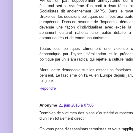
FN est un parti supposément anti-système qui e
électoral sert le système d'un parti à deux têtes to
Socialistes dit anciennement UMPS. Dans le roya
Bruxelles, les décisions politiques sont liées aux traité
européenne. Dans ce royaume de l'hypocrisie démocrat
devenue une façon d'individualiser avec excès la
sentiment culturel national une réalité défaite 
communautés et de communautarisme.
Toutes ces politiques alimentent une violence c
économique par l'hyper libéralisation et la préca
politique par un islam radical qui rejette la culture nati
Alors, cette démagogie sur les assassins fascistes
pensent. Le fascisme on l'a vu en Europe depuis janvi
religieux.
Répondre
Anonyme
21 juin 2016 à 07:06
"combien de victimes des plans d’austérité européens 
d’un lien totalement direct"
On vous parle d'assassinats terroristes et vous rappli