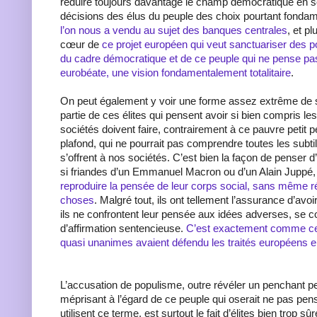
réduire toujours davantage le champ démocratique en s
décisions des élus du peuple des choix pourtant fonda
l’on nous a vendu au sujet des banques centrales
, et p
cœur de
ce projet européen qui veut sanctuariser des p
du cadre démocratique et de ce peuple qui ne pense pas
eurobéate, une vision fondamentalement totalitaire
.
On peut également y voir une forme assez extrême de
partie de ces élites qui pensent avoir si bien compris le
sociétés doivent faire, contrairement à ce pauvre petit 
plafond, qui ne pourrait pas comprendre toutes les subtil
s’offrent à nos sociétés. C’est bien la façon de penser d’
si friandes d’un Emmanuel Macron ou d’un Alain Juppé
reproduire la pensée de leur corps social, sans même ré
choses
. Malgré tout, ils ont tellement l’assurance d’avo
ils ne confrontent leur pensée aux idées adverses, se c
d’affirmation sentencieuse.
C’est exactement comme cel
quasi unanimes avaient défendu les traités européens 
L’accusation de populisme, outre révéler un penchant p
méprisant à l’égard de ce peuple qui oserait ne pas p
utilisent ce terme, est surtout le fait d’élites bien trop sûr