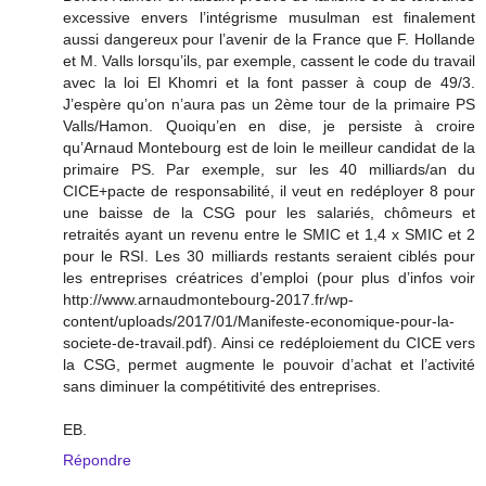
excessive envers l’intégrisme musulman est finalement
aussi dangereux pour l’avenir de la France que F. Hollande
et M. Valls lorsqu’ils, par exemple, cassent le code du travail
avec la loi El Khomri et la font passer à coup de 49/3.
J’espère qu’on n’aura pas un 2ème tour de la primaire PS
Valls/Hamon. Quoiqu’en en dise, je persiste à croire
qu’Arnaud Montebourg est de loin le meilleur candidat de la
primaire PS. Par exemple, sur les 40 milliards/an du
CICE+pacte de responsabilité, il veut en redéployer 8 pour
une baisse de la CSG pour les salariés, chômeurs et
retraités ayant un revenu entre le SMIC et 1,4 x SMIC et 2
pour le RSI. Les 30 milliards restants seraient ciblés pour
les entreprises créatrices d’emploi (pour plus d’infos voir
http://www.arnaudmontebourg-2017.fr/wp-
content/uploads/2017/01/Manifeste-economique-pour-la-
societe-de-travail.pdf). Ainsi ce redéploiement du CICE vers
la CSG, permet augmente le pouvoir d’achat et l’activité
sans diminuer la compétitivité des entreprises.
EB.
Répondre