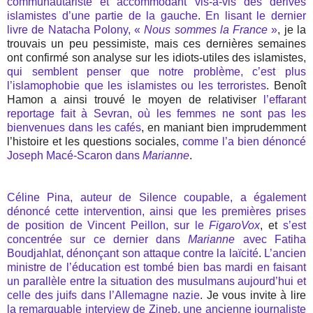
communautariste et accommodant vis-à-vis des dérives
islamistes d’une partie de la gauche
.
En lisant le dernier
livre de Natacha Polony, «
Nous sommes la France
»
, je la
trouvais un peu pessimiste, mais ces dernières semaines
ont confirmé son analyse sur les idiots-utiles des islamistes,
qui semblent penser que notre problème, c’est plus
l’islamophobie que les islamistes ou les terroristes
. Benoît
Hamon a ainsi trouvé le moyen de relativiser
l’effarant
reportage fait à Sevran, où les femmes ne sont pas les
bienvenues dans les cafés
, en maniant bien imprudemment
l’histoire et les questions sociales,
comme l’a bien dénoncé
Joseph Macé-Scaron dans
Marianne
.
Céline Pina, auteur de Silence coupable, a également
dénoncé cette intervention, ainsi que les premières prises
de position de Vincent Peillon, sur le
FigaroVox
, et
s’est
concentrée sur ce dernier dans
Marianne
avec Fatiha
Boudjahlat, dénonçant son attaque contre la laïcité
.
L’ancien
ministre de l’éducation est tombé bien bas mardi en faisant
un parallèle entre la situation des musulmans aujourd’hui et
celle des juifs dans l’Allemagne nazie
. Je vous invite à lire
la remarquable interview de Zineb, une ancienne journaliste