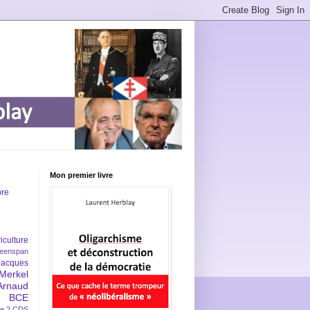
Mon premier livre
bre
iculture
eenspan
Jacques
Merkel
Arnaud
BCE
e 2
CDS