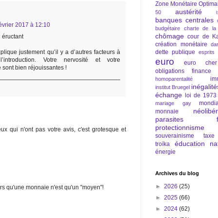
Zone Monétaire Optima
austérité
50
banques centrales
évrier 2017 à 12:10
budgétaire
charte de la
chômage
cour de Ka
éructant
création monétaire
da
dette publique
xplique justement qu’il y a d’autres facteurs à
esprits
euro
introduction. Votre nervosité et votre
euro cher
sont bien réjouissantes !
obligations
finance
im
homoparentalité
inégalité
institut Bruegel
échange
loi de 1973
mondia
mariage gay
néolibé
monnaie
parasites fi
protectionnisme
ux qui n'ont pas votre avis, c'est grotesque et
souverainisme
taxe
éducation nat
troïka
énergie
Archives du blog
►
2026
(25)
lors qu'une monnaie n'est qu'un "moyen"!
►
2025
(66)
►
2024
(62)