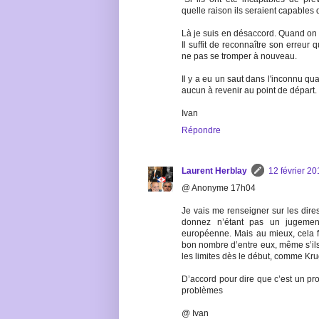
quelle raison ils seraient capables 
Là je suis en désaccord. Quand on a v
Il suffit de reconnaître son erreur
ne pas se tromper à nouveau.
Il y a eu un saut dans l'inconnu qu
aucun à revenir au point de départ.
Ivan
Répondre
Laurent Herblay
12 février 2
@ Anonyme 17h04
Je vais me renseigner sur les dires
donnez n’étant pas un jugemen
européenne. Mais au mieux, cela fa
bon nombre d’entre eux, même s’ils 
les limites dès le début, comme Kr
D’accord pour dire que c’est un pro
problèmes
@ Ivan