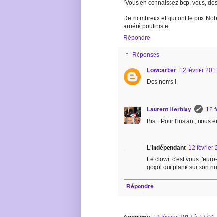
"Vous en connaissez bcp, vous, des
De nombreux et qui ont le prix No
arriéré poutiniste.
Répondre
Réponses
Lowcarber
12 février 201
Des noms !
Laurent Herblay
12 f
Bis... Pour l'instant, nous
L'indépendant
12 février
Le clown c'est vous l'euro-
gogol qui plane sur son nu
Répondre