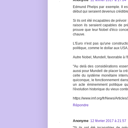
Anonyme
12 février 2017 à 17:04
Edmund Phelps par exemple. Il est
début qui seraient devenus crédible
Si ils ont été incapables de prévoi
raison ils seraient capables de pr
prouve que leur Nobel d'éco concer
chauve.
L'Euro n'est pas qu'une construct
politique, comme le dollar aux USA
Autre Nobel, Mundell, favorable à l'
"Au delà des considérations essent
aussi pour Mundell de placer la cré
celle du système monétaire interna
quiconque, le fonctionnement dans
un acte éminemment politique qu
l'évolution historique du vieux conti
https://www.imf.org/fr/News/Articl
Répondre
Anonyme
12 février 2017 à 21:57
"Si ils ont été incapables de pré