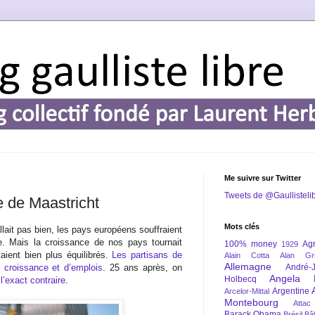
Me suivre sur Twitter
Tweets de @Gaullisteli
le de Maastricht
Mots clés
’allait pas bien, les pays européens souffraient
re. Mais la croissance de nos pays tournait
100% money
Agr
1929
ient bien plus équilibrés.
Les partisans de
Alain Cotta
Alan Gr
Allemagne
 croissance et d’emplois
. 25 ans après, on
André-
Angela 
Holbecq
l’exact contraire
.
Argentine
Arcelor-Mittal
Montebourg
Attac
Barack Obama
Brésil
Bâl