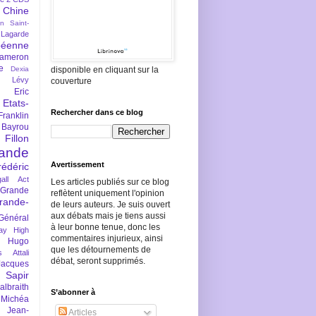
Chine
an Saint-
Lagarde
péenne
ameron
e
Dexia
disponible en cliquant sur la
 Lévy
couverture
Eric
Etats-
Rechercher dans ce blog
Franklin
 Bayrou
llon
lande
Avertissement
rédéric
all Act
Les articles publiés sur ce blog
Grande
reflètent uniquement l'opinion
rande-
de leurs auteurs. Je suis ouvert
aux débats mais je tiens aussi
Général
à leur bonne tenue, donc les
ay
High
commentaires injurieux, ainsi
Hugo
que les détournements de
s Attali
débat, seront supprimés.
Jacques
 Sapir
braith
S’abonner à
 Michéa
Jean-
Articles