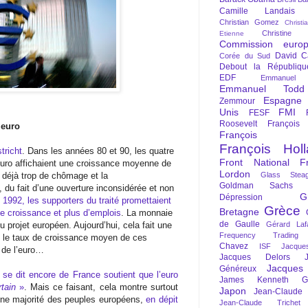
Camille Landais
Christian Gomez
Christi
Christine 
Etienne
Commission euro
David C
Corée du Sud
Debout la Républiqu
EDF
Emmanuel
Emmanuel Todd
Espagne
Zemmour
Unis
FMI
FESF
Roosevelt
François
’euro
François Fi
François Hol
tricht
. Dans les années 80 et 90, les quatre
Front National
F
euro affichaient une croissance moyenne de
Lordon
t déjà trop de chômage et la
Glass Steag
Goldman Sachs
s, du fait d’une ouverture inconsidérée et non
G
Dépression
 1992, les supporters du traité promettaient
Grèce
Bretagne
e croissance et plus d’emplois
. La monnaie
de Gaulle
u projet européen. Aujourd’hui, cela fait une
Gérard Laf
Frequency Trading
nt le taux de croissance moyen de ces
Chavez
ISF
Jacque
 de l’euro…
Jacques Delors
Jacques
Généreux
 se dit encore de France soutient que l’euro
James Kenneth Gal
tain
»
. Mais ce faisant, cela montre surtout
Japon
Jean-Claude
’une majorité des peuples européens,
en dépit
Jean-Claude Trichet