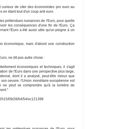
 curieux de citer des économistes pro euro au
s en étant tout d'un coup anti euro.
r les prétendues nuisances de l'Euro, pour quelle
évoir les conséquences d'une fin de l'Euro. Ça
nant l'Euro a été aussi utile qu'un peigne à un
ion économique, mais d'abord une construction
.
Euro, ne dit pas autre chose :
iellement économiques et techniques, il s'agit
ation de l'Euro dans une perspective plus large,
tional, dont il a analysé, peut-être mieux que
 son oeuvre. l'Union monétaire européenne est
i ne peut se comprendre qu'à la lumière de
nent."
es/2015/09/28/04/54/vc121399
voir les prétendues nuisances de l'Euro, pour