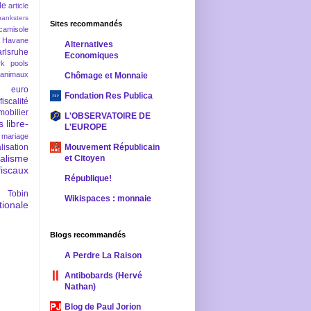
le
article
banksters
Sites recommandés
camisole
 Havane
Alternatives
rlsruhe
Economiques
rk pools
 animaux
Chômage et Monnaie
euro
Fondation Res Publica
fiscalité
mobilier
L'OBSERVATOIRE DE
s
libre-
L'EUROPE
mariage
lisation
Mouvement Républicain
ralisme
et Citoyen
scaux
République!
 Tobin
Wikispaces : monnaie
ionale
Blogs recommandés
A Perdre La Raison
Antibobards (Hervé
Nathan)
Blog de Paul Jorion