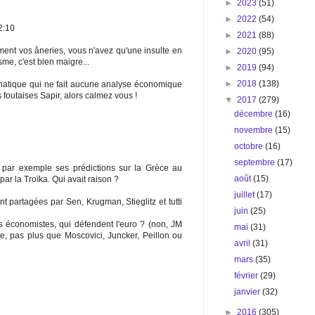
►
2023
(51)
►
2022
(54)
2:10
►
2021
(88)
ment vos âneries, vous n'avez qu'une insulte en
►
2020
(95)
sme, c'est bien maigre...
►
2019
(94)
►
2018
(138)
natique qui ne fait aucune analyse économique
 foutaises Sapir, alors calmez vous !
▼
2017
(279)
décembre
(16)
novembre
(15)
octobre
(16)
septembre
(17)
z par exemple ses prédictions sur la Grèce au
août
(15)
r la Troïka. Qui avait raison ?
juillet
(17)
ont partagées par Sen, Krugman, Stieglitz et tutti
juin
(25)
 économistes, qui défendent l'euro ? (non, JM
mai
(31)
, pas plus que Moscovici, Juncker, Peillon ou
avril
(31)
mars
(35)
février
(29)
janvier
(32)
►
2016
(305)