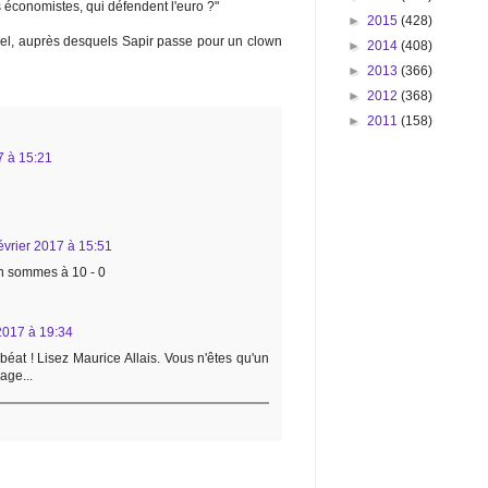
 économistes, qui défendent l'euro ?"
►
2015
(428)
bel, auprès desquels Sapir passe pour un clown
►
2014
(408)
►
2013
(366)
►
2012
(368)
►
2011
(158)
7 à 15:21
évrier 2017 à 15:51
 en sommes à 10 - 0
 2017 à 19:34
béat ! Lisez Maurice Allais. Vous n'êtes qu'un
age...