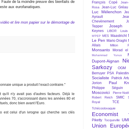
. Faute de la moindre preuve des bienfaits de
François Copé
Jean
 reste aux eurofanatiques.
Jean-Luc Gréau
Rosa
Luc Mélenchon
Je
Ayrault
Jea
Chevènement
J
 vidéo et lire mon papier sur le démontage de
Joseph St
Tepper
Keynes
LIBOR
Louis
Maastricht
MES
M'PEP
Le Pen
Mario Draghi
Allais
Milton Fr
Monsanto
Morad el
Muhammad Yunus
Ni
Dupont-Aignan
Sarkozy
OGM
Berruyer
PSA
Palesti
Socialiste
Patrick Art
Paul Kr
Jorion
onnaie unique a produit l’exact contraire."
Philippe Séguin
Moscovici
Pierre-Noë
 qu'il n'y avait pas d'autres facteurs. Déjà le
SMIC
Robert Reich
années 70, s'accroissant dans les années 80 et
TCE
Royal
tuels, donc bien avant l'Euro.
Tchécoslovaquie
ro est celui d'un ivrogne qui cherche ses clés
Economist
UM
Piketty
Tocqueville
Union Europé