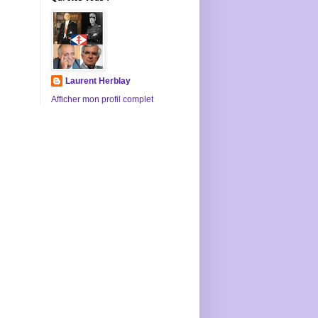
Laurent Herblay
Afficher mon profil complet