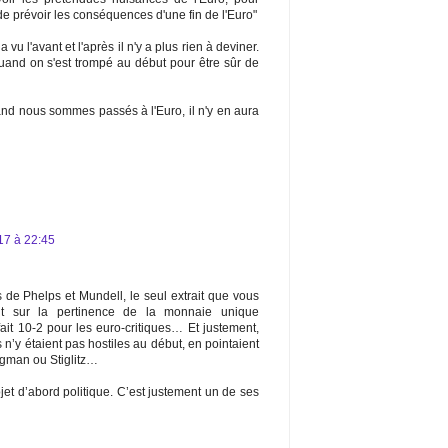
de prévoir les conséquences d'une fin de l'Euro"
u l'avant et l'après il n'y a plus rien à deviner.
 quand on s'est trompé au début pour être sûr de
and nous sommes passés à l'Euro, il n'y en aura
017 à 22:45
 de Phelps et Mundell, le seul extrait que vous
t sur la pertinence de la monnaie unique
it 10-2 pour les euro-critiques… Et justement,
n’y étaient pas hostiles au début, en pointaient
ugman ou Stiglitz…
jet d’abord politique. C’est justement un de ses