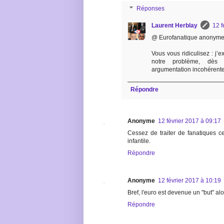
Réponses
Laurent Herblay
12 f
@ Eurofanatique anonyme 
Vous vous ridiculisez : j’e
notre problème, dès l’
argumentation incohérente 
Répondre
Anonyme
12 février 2017 à 09:17
Cessez de traiter de fanatiques ce
infantile.
Répondre
Anonyme
12 février 2017 à 10:19
Bref, l'euro est devenue un "but" a
Répondre