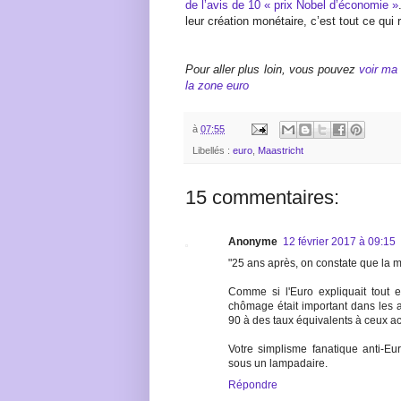
de l’avis de 10 « prix Nobel d’économie »
leur création monétaire, c’est tout ce qui
Pour aller plus loin, vous pouvez
voir ma
la zone euro
à
07:55
Libellés :
euro
,
Maastricht
15 commentaires:
Anonyme
12 février 2017 à 09:15
"25 ans après, on constate que la m
Comme si l'Euro expliquait tout et
chômage était important dans les 
90 à des taux équivalents à ceux ac
Votre simplisme fanatique anti-Eu
sous un lampadaire.
Répondre