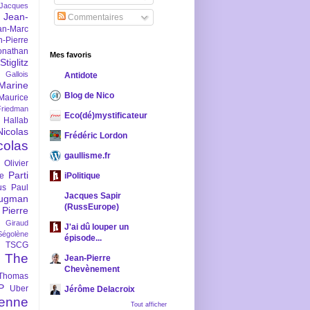
-Jacques
Jean-
Commentaires
an-Marc
n-Pierre
onathan
Mes favoris
iglitz
 Gallois
Antidote
Marine
Blog de Nico
Maurice
iedman
Eco(dé)mystificateur
 Hallab
Nicolas
Frédéric Lordon
colas
gaullisme.fr
Olivier
Parti
ne
iPolitique
us
Paul
Jacques Sapir
ugman
(RussEurope)
Pierre
l Giraud
J'ai dû louper un
Ségolène
épisode...
TSCG
The
Jean-Pierre
Chevènement
Thomas
P
Uber
Jérôme Delacroix
enne
Tout afficher