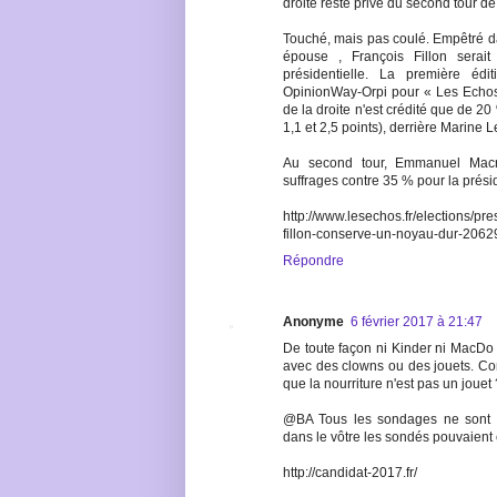
droite reste privé du second tour de 
Touché, mais pas coulé. Empêtré dan
épouse , François Fillon serait
présidentielle. La première éd
OpinionWay-Orpi pour « Les Echos 
de la droite n'est crédité que de 2
1,1 et 2,5 points), derrière Marin
Au second tour, Emmanuel Macr
suffrages contre 35 % pour la prési
http://www.lesechos.fr/elections/
fillon-conserve-un-noyau-dur-206
Répondre
Anonyme
6 février 2017 à 21:47
De toute façon ni Kinder ni MacDo n
avec des clowns ou des jouets. Co
que la nourriture n'est pas un jouet 
@BA Tous les sondages ne sont p
dans le vôtre les sondés pouvaient 
http://candidat-2017.fr/