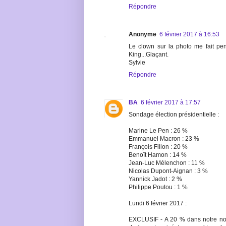
Répondre
Anonyme
6 février 2017 à 16:53
Le clown sur la photo me fait pe
King...Glaçant.
Sylvie
Répondre
BA
6 février 2017 à 17:57
Sondage élection présidentielle :
Marine Le Pen : 26 %
Emmanuel Macron : 23 %
François Fillon : 20 %
Benoît Hamon : 14 %
Jean-Luc Mélenchon : 11 %
Nicolas Dupont-Aignan : 3 %
Yannick Jadot : 2 %
Philippe Poutou : 1 %
Lundi 6 février 2017 :
EXCLUSIF - A 20 % dans notre nou