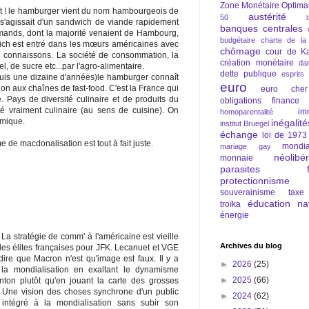
Zone Monétaire Optima
nt ! le hamburger vient du nom hambourgeois de
austérité
50
l s'agissait d'un sandwich de viande rapidement
banques centrales
emands, dont la majorité venaient de Hambourg,
budgétaire
charte de la
ich est entré dans les mœurs américaines avec
chômage
cour de Ka
i connaissons. La société de consommation, la
création monétaire
da
l, de sucre etc...par l'agro-alimentaire.
dette publique
esprits
puis une dizaine d'années)le hamburger connaît
euro
ion aux chaînes de fast-food. C'est la France qui
euro cher
. Pays de diversité culinaire et de produits du
obligations
finance
té vraiment culinaire (au sens de cuisine). On
im
homoparentalité
omique.
inégalité
institut Bruegel
échange
loi de 1973
me de macdonalisation est tout à fait juste.
mondia
mariage gay
néolibé
monnaie
parasites fi
protectionnisme
souverainisme
taxe
éducation nat
troïka
énergie
 La stratégie de comm' à l'américaine est vieille
Archives du blog
des élites françaises pour JFK. Lecanuet et VGE
dire que Macron n'est qu'image est faux. Il y a
►
2026
(25)
la mondialisation en exaltant le dynamisme
►
2025
(66)
linton plutôt qu'en jouant la carte des grosses
. Une vision des choses synchrone d'un public
►
2024
(62)
e) intégré à la mondialisation sans subir son