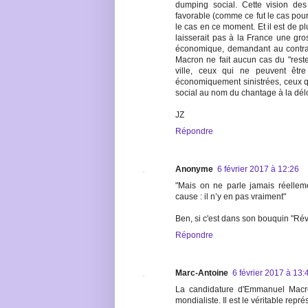
dumping social. Cette vision d
favorable (comme ce fut le cas pour 
le cas en ce moment. Et il est de p
laisserait pas à la France une gro
économique, demandant au contraire
Macron ne fait aucun cas du "rest
ville, ceux qui ne peuvent êtr
économiquement sinistrées, ceux q
social au nom du chantage à la délo
JZ
Répondre
Anonyme
6 février 2017 à 12:26
"Mais on ne parle jamais réellem
cause : il n’y en pas vraiment"
Ben, si c'est dans son bouquin "Rév
Répondre
Marc-Antoine
6 février 2017 à 13:
La candidature d'Emmanuel Macron
mondialiste. Il est le véritable repr