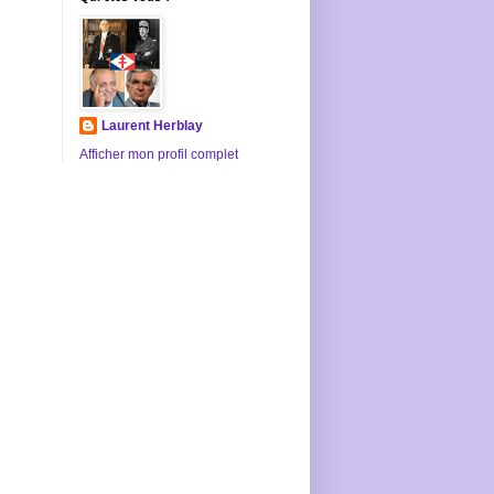
Laurent Herblay
Afficher mon profil complet