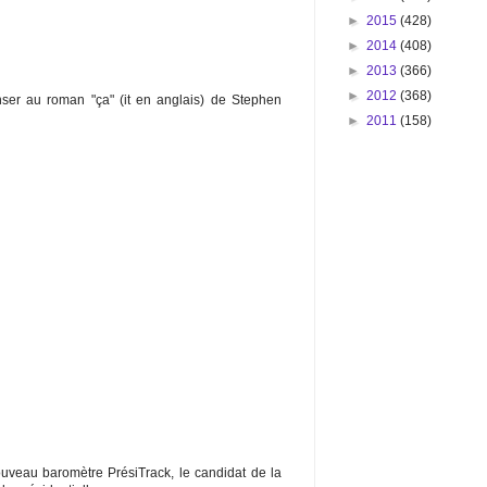
►
2015
(428)
►
2014
(408)
►
2013
(366)
►
2012
(368)
nser au roman "ça" (it en anglais) de Stephen
►
2011
(158)
veau baromètre PrésiTrack, le candidat de la