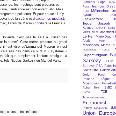
François Copé
Jean
ssoires, les meetings sont préparés et
Jean-Luc Gréau
Rosa
isse, l’ambiance est bon enfant, etc. Mais
Luc Mélenchon
Je
programme politique). Et pour cause : il n’y
Ayrault
Jea
 devant de la scène et
d’exciter les médias
).
Chevènement
J
ac, l’abus de Macron conduira la France à
Joseph St
Tepper
Keynes
LIBOR
Louis
Maastricht
MES
M'PEP
Le Pen
Mario Draghi
 Hollande n’est pas le seul à utiliser ces
Allais
Milton Fr
ur la comm’. C’est même presque, au grand
Monsanto
Morad el
s il faut dire qu’Emmanuel Macron en est
Muhammad Yunus
n cela ses pas dans ceux d’un « système »
Ni
Dupont-Aignan
en fait que simplement l’enfant prodigue, à
Sarkozy
re, tels Nicolas Sarkozy ou Manuel Valls.
OGM
Berruyer
PSA
Palesti
Socialiste
Patrick Art
Paul Kr
Jorion
Philippe Séguin
Moscovici
Pierre-Noë
SMIC
Robert Reich
TCE
Royal
Tchécoslovaquie
Economist
UM
Piketty
Tocqueville
age culinaire très médiocre"
Union Europé