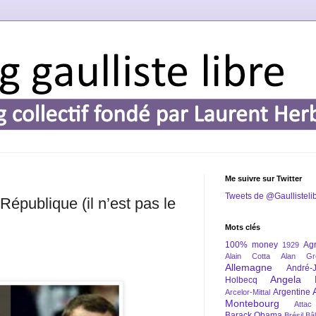
Me suivre sur Twitter
Tweets de @Gaullisteli
épublique (il n’est pas le
Mots clés
100% money
Agr
1929
Alain Cotta
Alan Gr
Allemagne
André-
Angela 
Holbecq
Argentine
Arcelor-Mittal
Montebourg
Attac
Barack Obama
Brésil
Bâl