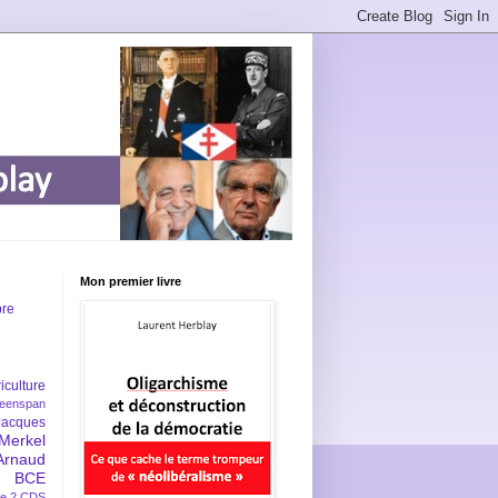
Mon premier livre
bre
iculture
eenspan
Jacques
Merkel
Arnaud
BCE
e 2
CDS