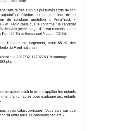
la présidentielle.
s l'affaire des emplois présumés fictifs de son
 aujourd'hui éliminé au premier tour de la
ition du sondage quotidien « PrésiTrack »
» et Radio classique le confirme : le candidat
0 % des voix (avec marge d'erreur comprise entre
e Le Pen (26 %) et Emmanuel Macron (23 %).
on l'emporterait largement, avec 65 % des
dente du Front national.
presidentielle-2017/0211779276319-sondage-
2988.php
e devraient avoir le droit d'appâter les enfants
mment fait-on après pour expliquer aux enfants
?
as aussi catastrophiques. Vous êtes sûr que
choisir entre tous les candidats déclaré ?