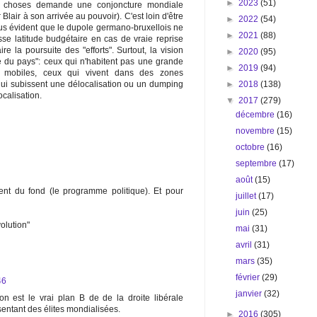
►
2023
(51)
es choses demande une conjoncture mondiale
Blair à son arrivée au pouvoir). C'est loin d'être
►
2022
(54)
lus évident que le dupole germano-bruxellois ne
►
2021
(88)
sse latitude budgétaire en cas de vraie reprise
 la poursuite des "efforts". Surtout, la vision
►
2020
(95)
e du pays": ceux qui n'habitent pas une grande
►
2019
(94)
e mobiles, ceux qui vivent dans des zones
►
2018
(138)
ui subissent une délocalisation ou un dumping
calisation.
▼
2017
(279)
décembre
(16)
novembre
(15)
octobre
(16)
septembre
(17)
août
(15)
ent du fond (le programme politique). Et pour
juillet
(17)
juin
(25)
olution"
mai
(31)
avril
(31)
mars
(35)
février
(29)
46
janvier
(32)
 est le vrai plan B de de la droite libérale
ésentant des élites mondialisées.
►
2016
(305)