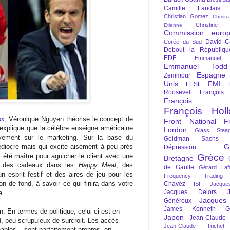
Camille Landais
Christian Gomez
Christi
Christine 
Etienne
Commission euro
David C
Corée du Sud
Debout la Républiqu
EDF
Emmanuel
Emmanuel Todd
Espagne
Zemmour
Unis
FMI
FESF
Roosevelt
François
François Fi
François Hol
ox
, Véronique Nguyen théorise le concept de
Front National
F
e explique que la célèbre enseigne américaine
Lordon
Glass Steag
vement sur le marketing. Sur la base du
Goldman Sachs
diocre mais qui excite aisément à peu près
G
Dépression
si été maître pour aguicher le client avec une
Grèce
Bretagne
s, des cadeaux dans les
Happy Meal
, des
de Gaulle
Gérard Laf
esprit festif et des aires de jeu pour les
Frequency Trading
on de fond, à savoir ce qui finira dans votre
Chavez
ISF
Jacque
Jacques Delors
e.
Jacques
Généreux
James Kenneth Gal
En termes de politique, celui-ci est en
Japon
Jean-Claude
, peu scrupuleux de surcroit. Les accès –
Jean-Claude Trichet
hables – sont parfaitement propres, on