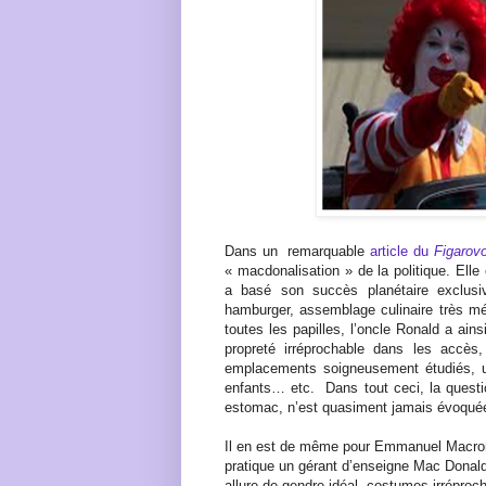
Dans un
remarquable
article du
Figarov
« macdonalisation » de la politique. Ell
a basé son succès planétaire exclusi
hamburger, assemblage culinaire très mé
toutes les papilles, l’oncle Ronald a ain
propreté irréprochable dans les accè
emplacements soigneusement étudiés, un 
enfants… etc.
Dans tout ceci, la questi
estomac, n’est quasiment jamais évoqué
Il en est de même pour Emmanuel Macron. 
pratique un gérant d’enseigne Mac Donald
allure de gendre idéal, costumes irréproc