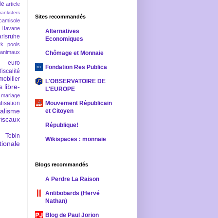
le
article
banksters
Sites recommandés
camisole
 Havane
Alternatives
rlsruhe
Economiques
rk pools
 animaux
Chômage et Monnaie
euro
Fondation Res Publica
fiscalité
mobilier
L'OBSERVATOIRE DE
s
libre-
L'EUROPE
mariage
lisation
Mouvement Républicain
ralisme
et Citoyen
scaux
République!
 Tobin
Wikispaces : monnaie
ionale
Blogs recommandés
A Perdre La Raison
Antibobards (Hervé
Nathan)
Blog de Paul Jorion