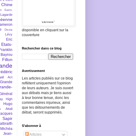
Chine
an Saint-
Lagarde
péenne
ameron
e
Dexia
disponible en cliquant sur la
 Lévy
couverture
Eric
Etats-
Rechercher dans ce blog
Franklin
 Bayrou
llon
lande
Avertissement
rédéric
all Act
Les articles publiés sur ce blog
Grande
reflètent uniquement l'opinion
rande-
de leurs auteurs. Je suis ouvert
aux débats mais je tiens aussi
Général
à leur bonne tenue, donc les
ay
High
commentaires injurieux, ainsi
Hugo
que les détournements de
s Attali
débat, seront supprimés.
Jacques
 Sapir
braith
S’abonner à
 Michéa
Jean-
Articles