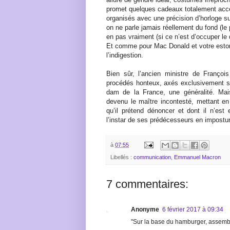
promet quelques cadeaux totalement acce
organisés avec une précision d’horloge su
on ne parle jamais réellement du fond (le 
en pas vraiment (si ce n’est d’occuper le
Et comme pour Mac Donald et votre estom
l’indigestion.
Bien sûr, l’ancien ministre de François
procédés honteux, axés exclusivement s
dam de la France, une généralité. Mai
devenu le maître incontesté, mettant e
qu’il prétend dénoncer et dont il n’est 
l’instar de ses prédécesseurs en impostu
à
07:55
Libellés :
communication
,
Emmanuel Macron
7 commentaires:
Anonyme
6 février 2017 à 09:34
"Sur la base du hamburger, assembl