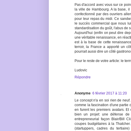
Pas d'accord avec vous sur ce poi
la ville de Hambourg. A la base, i
confectionné par des ouvriers all
pour leur repas du midi. Ce sandw
le succès commercial que nous lu
standardisation du goût, l'abus de se
Aujourd'hui (enfin on peut dire de
une véritable renaissance, en réact
est à la base de cette renaissance
terroir, la France a apporté un cô
pourrait aussi dire un côté gastron
Pour le reste de votre article: le ter
Ludovic
Répondre
Anonyme
6 février 2017 à 11:20
Le concept n'a en soi rien de neuf.
comme la fascination d'une partie 
en furent les premiers avatars. Et 
bien un projet: une défense de 
entrepreneurial façon Blair/Bill C
coupes budgétaires à la Thatcher
(startuppers, cadres du tertiair