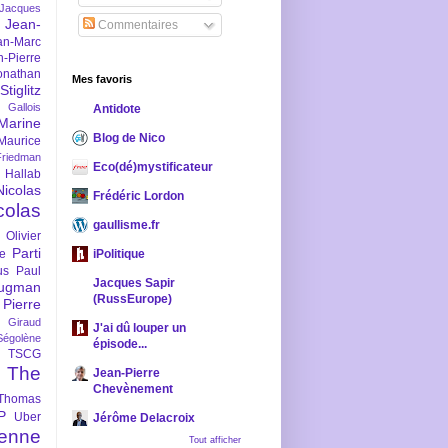
-Jacques
Jean-
Commentaires
an-Marc
n-Pierre
onathan
Mes favoris
iglitz
 Gallois
Antidote
Marine
Blog de Nico
Maurice
iedman
Eco(dé)mystificateur
 Hallab
Nicolas
Frédéric Lordon
colas
gaullisme.fr
Olivier
Parti
ne
iPolitique
us
Paul
Jacques Sapir
ugman
(RussEurope)
Pierre
l Giraud
J'ai dû louper un
Ségolène
épisode...
TSCG
The
Jean-Pierre
Chevènement
Thomas
P
Uber
Jérôme Delacroix
enne
Tout afficher