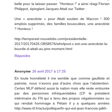
belle pour la laisser passer. "Honteux !" a ainsi réagi Florian
Philippot, épinglant Jacques Attali sur Twitter :
Une « anecdote » pour Attali soutien de Macron ! 300
emplois supprimés, des familles bousculées, une anecdote
? Honteux !
http://tempsreel.nouvelobs.com/presidentielle-
2017/20170426.OBS8576/whirlpool-c-est-une-anecdote-la-
bourde-d-attali-au-pire-moment.html
Répondre
Anonyme
26 avril 2017 à 17:25
En toute honnêteté il me semble que comme gaulliste et
patriote, nous n'avons pas d'autre choix que l'abstention.
Certes MLP défend aussi la nation mais elle reste entourée
par des personnes infréquentables (CF le président
intérimaire du FN qui a tenu des propos négationnistes ou
qui rendait hommage à Pétain il y a quelques années
http://www.rtl.fr/actu/politique/fn-qui-est-jean-francois-jalkh-