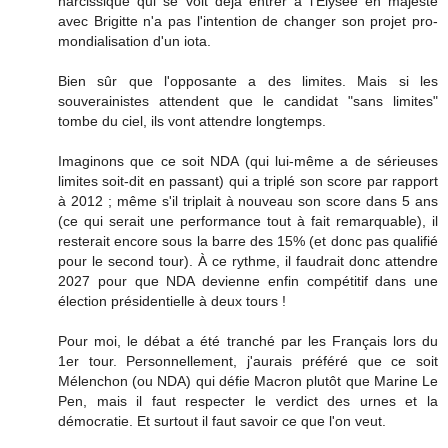
narcissique qui se voit déjà entrer à l'Elysée en majesté
avec Brigitte n'a pas l'intention de changer son projet pro-
mondialisation d'un iota.
Bien sûr que l'opposante a des limites. Mais si les
souverainistes attendent que le candidat "sans limites"
tombe du ciel, ils vont attendre longtemps.
Imaginons que ce soit NDA (qui lui-même a de sérieuses
limites soit-dit en passant) qui a triplé son score par rapport
à 2012 ; même s'il triplait à nouveau son score dans 5 ans
(ce qui serait une performance tout à fait remarquable), il
resterait encore sous la barre des 15% (et donc pas qualifié
pour le second tour). À ce rythme, il faudrait donc attendre
2027 pour que NDA devienne enfin compétitif dans une
élection présidentielle à deux tours !
Pour moi, le débat a été tranché par les Français lors du
1er tour. Personnellement, j'aurais préféré que ce soit
Mélenchon (ou NDA) qui défie Macron plutôt que Marine Le
Pen, mais il faut respecter le verdict des urnes et la
démocratie. Et surtout il faut savoir ce que l'on veut.