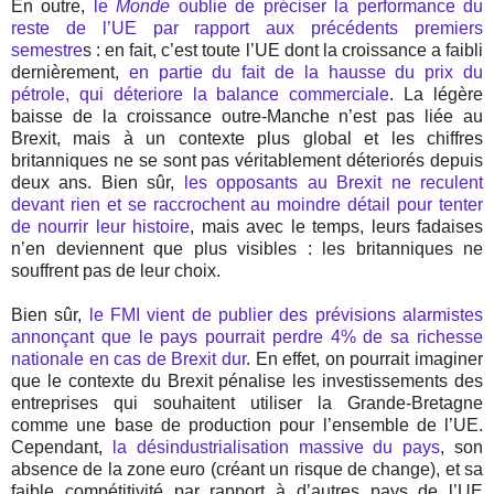
En outre,
le
Monde
oublie de préciser la performance du
reste de l’UE par rapport aux précédents premiers
semestre
s : en fait, c’est toute l’UE dont la croissance a faibli
dernièrement,
en partie du fait de la hausse du prix du
pétrole, qui déteriore la balance commerciale
. La légère
baisse de la croissance outre-Manche n’est pas liée au
Brexit, mais à un contexte plus global et les chiffres
britanniques ne se sont pas véritablement déteriorés depuis
deux ans. Bien sûr,
les opposants au Brexit ne reculent
devant rien et se raccrochent au moindre détail pour tenter
de nourrir leur histoire
, mais avec le temps, leurs fadaises
n’en deviennent que plus visibles : les britanniques ne
souffrent pas de leur choix.
Bien sûr,
le FMI vient de publier des prévisions alarmistes
annonçant que le pays pourrait perdre 4% de sa richesse
nationale en cas de Brexit dur
. En effet, on pourrait imaginer
que le contexte du Brexit pénalise les investissements des
entreprises qui souhaitent utiliser la Grande-Bretagne
comme une base de production pour l’ensemble de l’UE.
Cependant,
la désindustrialisation massive du pays
, son
absence de la zone euro (créant un risque de change), et sa
faible compétitivité par rapport à d’autres pays de l’UE