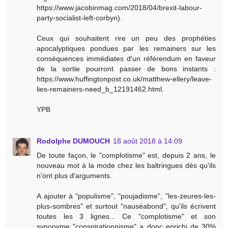
https://www.jacobinmag.com/2018/04/brexit-labour-
party-socialist-left-corbyn).
Ceux qui souhaitent rire un peu des prophéties
apocalyptiques pondues par les remainers sur les
conséquences immédiates d'un référendum en faveur
de la sortie pourront passer de bons instants :
https://www.huffingtonpost.co.uk/matthew-ellery/leave-
lies-remainers-need_b_12191462.html.
YPB
Rodolphe DUMOUCH
18 août 2018 à 14:09
De toute façon, le "complotisme" est, depuis 2 ans, le
nouveau mot à la mode chez les baltringues dès qu'ils
n'ont plus d'arguments.
A ajouter à "populisme", "poujadisme", "les-zeures-les-
plus-sombres" et surtout "nauséabond", qu'ils écrivent
toutes les 3 lignes... Ce "complotisme" et son
synonyme "conspirationnisme" a donc enrichi de 30%