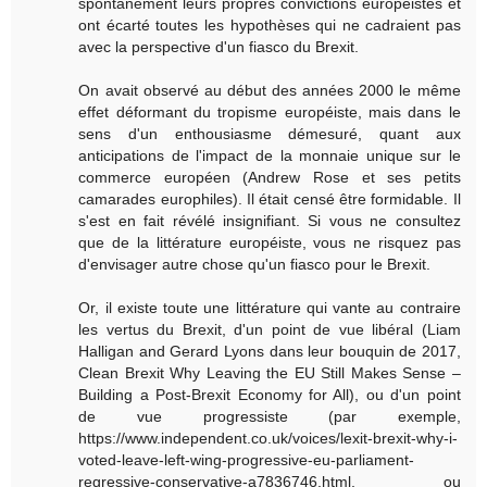
spontanément leurs propres convictions européistes et
ont écarté toutes les hypothèses qui ne cadraient pas
avec la perspective d'un fiasco du Brexit.
On avait observé au début des années 2000 le même
effet déformant du tropisme européiste, mais dans le
sens d'un enthousiasme démesuré, quant aux
anticipations de l'impact de la monnaie unique sur le
commerce européen (Andrew Rose et ses petits
camarades europhiles). Il était censé être formidable. Il
s'est en fait révélé insignifiant. Si vous ne consultez
que de la littérature européiste, vous ne risquez pas
d'envisager autre chose qu'un fiasco pour le Brexit.
Or, il existe toute une littérature qui vante au contraire
les vertus du Brexit, d'un point de vue libéral (Liam
Halligan and Gerard Lyons dans leur bouquin de 2017,
Clean Brexit Why Leaving the EU Still Makes Sense –
Building a Post-Brexit Economy for All), ou d'un point
de vue progressiste (par exemple,
https://www.independent.co.uk/voices/lexit-brexit-why-i-
voted-leave-left-wing-progressive-eu-parliament-
regressive-conservative-a7836746.html, ou