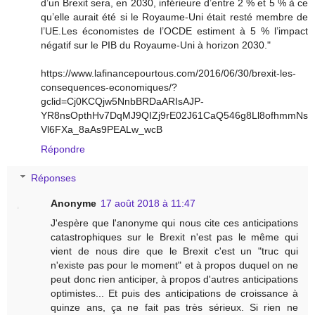
d’un Brexit sera, en 2030, inférieure d’entre 2 % et 5 % à ce
qu’elle aurait été si le Royaume-Uni était resté membre de
l’UE.Les économistes de l’OCDE estiment à 5 % l’impact
négatif sur le PIB du Royaume-Uni à horizon 2030."
https://www.lafinancepourtous.com/2016/06/30/brexit-les-
consequences-economiques/?
gclid=Cj0KCQjw5NnbBRDaARIsAJP-
YR8nsOpthHv7DqMJ9QIZj9rE02J61CaQ546g8Ll8ofhmmNs
Vl6FXa_8aAs9PEALw_wcB
Répondre
Réponses
Anonyme
17 août 2018 à 11:47
J'espère que l'anonyme qui nous cite ces anticipations
catastrophiques sur le Brexit n'est pas le même qui
vient de nous dire que le Brexit c'est un "truc qui
n'existe pas pour le moment" et à propos duquel on ne
peut donc rien anticiper, à propos d'autres anticipations
optimistes... Et puis des anticipations de croissance à
quinze ans, ça ne fait pas très sérieux. Si rien ne