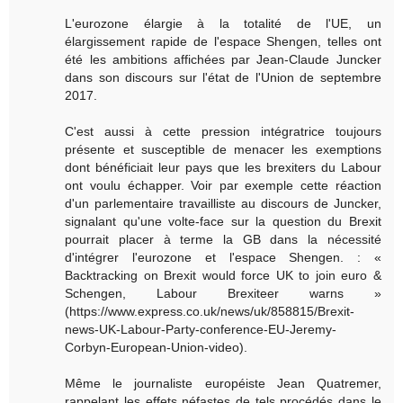
L'eurozone élargie à la totalité de l'UE, un
élargissement rapide de l'espace Shengen, telles ont
été les ambitions affichées par Jean-Claude Juncker
dans son discours sur l'état de l'Union de septembre
2017.
C'est aussi à cette pression intégratrice toujours
présente et susceptible de menacer les exemptions
dont bénéficiait leur pays que les brexiters du Labour
ont voulu échapper. Voir par exemple cette réaction
d'un parlementaire travailliste au discours de Juncker,
signalant qu'une volte-face sur la question du Brexit
pourrait placer à terme la GB dans la nécessité
d'intégrer l'eurozone et l'espace Shengen. : «
Backtracking on Brexit would force UK to join euro &
Schengen, Labour Brexiteer warns »
(https://www.express.co.uk/news/uk/858815/Brexit-
news-UK-Labour-Party-conference-EU-Jeremy-
Corbyn-European-Union-video).
Même le journaliste européiste Jean Quatremer,
rappelant les effets néfastes de tels procédés dans le