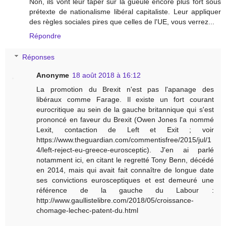
Non, ils vont leur taper sur la gueule encore plus fort sous
prétexte de nationalisme libéral capitaliste. Leur appliquer
des règles sociales pires que celles de l'UE, vous verrez...
Répondre
Réponses
Anonyme
18 août 2018 à 16:12
La promotion du Brexit n'est pas l'apanage des
libéraux comme Farage. Il existe un fort courant
eurocritique au sein de la gauche britannique qui s'est
prononcé en faveur du Brexit (Owen Jones l'a nommé
Lexit, contaction de Left et Exit ; voir
https://www.theguardian.com/commentisfree/2015/jul/1
4/left-reject-eu-greece-eurosceptic). J'en ai parlé
notamment ici, en citant le regretté Tony Benn, décédé
en 2014, mais qui avait fait connaître de longue date
ses convictions eurosceptiques et est demeuré une
référence de la gauche du Labour :
http://www.gaullistelibre.com/2018/05/croissance-
chomage-lechec-patent-du.html