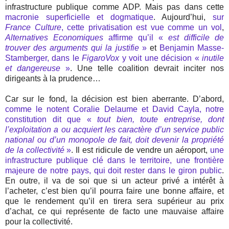
infrastructure publique comme ADP. Mais pas dans cette
macronie superficielle et dogmatique
. Aujourd’hui,
sur
France Culture
, cette privatisation est vue comme un vol
,
Alternatives Economiques
affirme qu’il «
est difficile de
trouver des arguments qui la justifie
»
et
Benjamin Masse-
Stamberger, dans le
FigaroVox
y voit une décision «
inutile
et dangereuse
»
. Une telle coalition devrait inciter nos
dirigeants à la prudence…
Car sur le fond, la décision est bien aberrante. D’abord,
comme le notent Coralie Delaume et David Cayla, notre
constitution dit que «
tout bien, toute entreprise, dont
l’exploitation a ou acquiert les caractère d’un service public
national ou d’un monopole de fait, doit devenir la propriété
de la collectivité
»
. Il est ridicule de vendre un aéroport,
une
infrastructure publique clé dans le territoire, une frontière
majeure de notre pays, qui doit rester dans le giron public
.
En outre, il va de soi que si un acteur privé a intérêt à
l’acheter, c’est bien qu’il pourra faire une bonne affaire, et
que le rendement qu’il en tirera sera supérieur au prix
d’achat, ce qui représente de facto une mauvaise affaire
pour la collectivité.