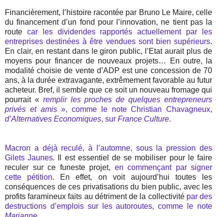
Financièrement, l’histoire racontée par Bruno Le Maire, celle
du financement d’un fond pour l’innovation, ne tient pas la
route
car les dividendes rapportés actuellement par les
entreprises destinées à être vendues sont bien supérieurs
.
En clair, en restant dans le giron public, l’Etat aurait plus de
moyens pour financer de nouveaux projets… En outre, la
modalité choisie de vente d’ADP est une concession de 70
ans, à la durée extravagante, extrêmement favorable au futur
acheteur. Bref, il semble que ce soit un nouveau fromage qui
pourrait «
remplir les proches de quelques entrepreneurs
privés et amis
», comme le note Christian Chavagneux,
d’Alternatives Economiques
, sur
France Culture
.
Macron a déjà reculé, à l’automne, sous la pression des
Gilets Jaunes
. Il est essentiel de se mobiliser pour le faire
reculer sur ce funeste projet,
en commençant par signer
cette pétition
. En effet, on voit aujourd’hui toutes les
conséquences de ces privatisations du bien public, avec les
profits faramineux faits au détriment de la collectivité
par des
destructions d’emplois sur les autoroutes, comme le note
Marianne
.