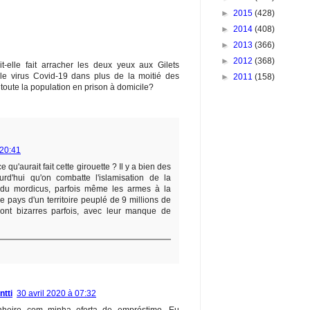
►
2015
(428)
►
2014
(408)
►
2013
(366)
►
2012
(368)
it-elle fait arracher les deux yeux aux Gilets
e le virus Covid-19 dans plus de la moitié des
►
2011
(158)
 toute la population en prison à domicile?
 20:41
 qu'aurait fait cette girouette ? Il y a bien des
rd'hui qu'on combatte l'islamisation de la
ndu mordicus, parfois même les armes à la
e pays d'un territoire peuplé de 9 millions de
ont bizarres parfois, avec leur manque de
ntti
30 avril 2020 à 07:32