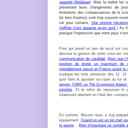
rapporté
Médiapart
. Mais la réalité les 
présentant leurs changements de pos
évolutions des connaissances de la sci
(et bien d’autres) sont trop souvent mon
vie pour certains.
Une sinistre hécato
chiffrée n’est apparue qu’en avril
! Au f
presque l’impression que notre pays n’es
Pour qui prend un peu de recul sur ces 
dessine la gestion de cette crise est ve
communication de candidat
.
Alors que l’
position de tester un maximum de c
véritablement passé en France avant la
explique les trois annonces des 12, 14 e
quoi faire et ajustant sa copie au fur e
janvier, l’OMS ou
The Economist
étaient 
priorités
. Et le refus de repousser le 
totalement aberrant en l’état des connais
En somme, Macron nous a mal préparé,
équipement.
Quand on est un tel chef pou
la guerre
…
Rien d’important ne semble 