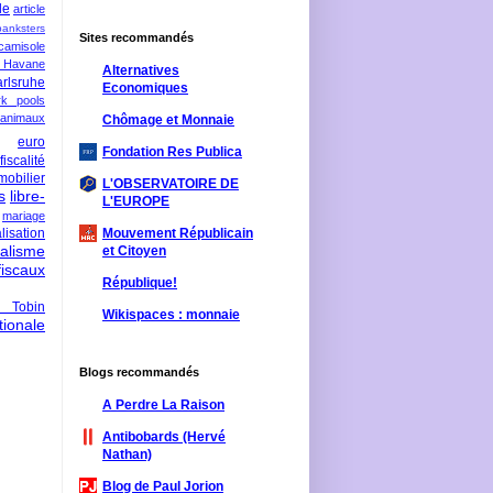
le
article
banksters
Sites recommandés
camisole
 Havane
Alternatives
rlsruhe
Economiques
rk pools
 animaux
Chômage et Monnaie
euro
Fondation Res Publica
fiscalité
mobilier
L'OBSERVATOIRE DE
s
libre-
L'EUROPE
mariage
lisation
Mouvement Républicain
ralisme
et Citoyen
scaux
République!
 Tobin
Wikispaces : monnaie
ionale
Blogs recommandés
A Perdre La Raison
Antibobards (Hervé
Nathan)
Blog de Paul Jorion