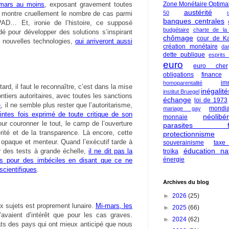
-mars au moins
, exposant gravement toutes
Zone Monétaire Optima
austérité
 montre cruellement le nombre de cas parmi
50
banques centrales
AD… Et, ironie de l’histoire, ce supposé
budgétaire
charte de la
 pour développer des solutions s’inspirant
chômage
cour de Ka
s nouvelles technologies,
qui arriveront aussi
création monétaire
da
dette publique
esprits
euro
euro cher
obligations
finance
im
homoparentalité
ard, il faut le reconnaître, c’est dans la mise
inégalité
institut Bruegel
tiers autoritaires, avec toutes les sanctions
échange
loi de 1973
e
, il ne semble plus rester que l’autoritarisme,
mondia
mariage gay
intes fois exprimé de toute critique de son
néolibé
monnaie
our couronner le tout, le camp de l’ouverture
parasites fi
érité et de la transparence. Là encore, cette
protectionnisme
 opaque et menteur. Quand l’exécutif tarde à
souverainisme
taxe
éducation nat
 des tests à grande échelle,
il ne dit pas la
troïka
énergie
is pour des imbéciles en disant que ce ne
 scientifiques
.
Archives du blog
►
2026
(25)
ux sujets est proprement lunaire.
Mi-mars, les
►
2025
(66)
avaient d’intérêt que pour les cas graves.
►
2024
(62)
tats des pays qui ont mieux anticipé que nous