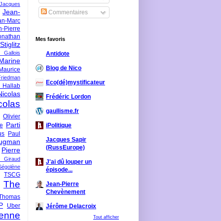
-Jacques
Jean-
Commentaires
an-Marc
n-Pierre
onathan
Mes favoris
iglitz
 Gallois
Antidote
Marine
Blog de Nico
Maurice
iedman
Eco(dé)mystificateur
 Hallab
Nicolas
Frédéric Lordon
colas
gaullisme.fr
Olivier
Parti
ne
iPolitique
us
Paul
Jacques Sapir
ugman
(RussEurope)
Pierre
l Giraud
J'ai dû louper un
Ségolène
épisode...
TSCG
The
Jean-Pierre
Chevènement
Thomas
P
Uber
Jérôme Delacroix
enne
Tout afficher