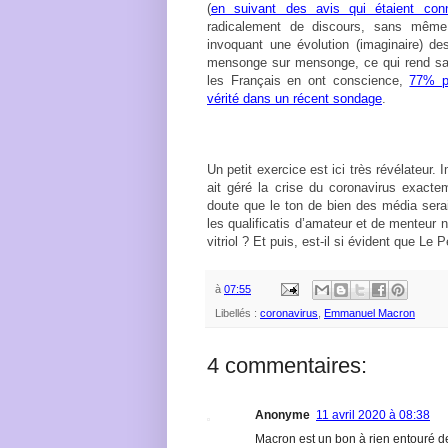
(
en suivant des avis qui étaient con
radicalement de discours, sans même 
invoquant une évolution (imaginaire) des
mensonge sur mensonge, ce qui rend sa
les Français en ont conscience,
77% p
vérité dans un récent sondage
.
Un petit exercice est ici très révélateu
ait géré la crise du coronavirus exac
doute que le ton de bien des média serai
les qualificatis d’amateur et de menteur n
vitriol ? Et puis, est-il si évident que Le
à
07:55
Libellés :
coronavirus
,
Emmanuel Macron
4 commentaires:
Anonyme
11 avril 2020 à 08:38
Macron est un bon à rien entouré d