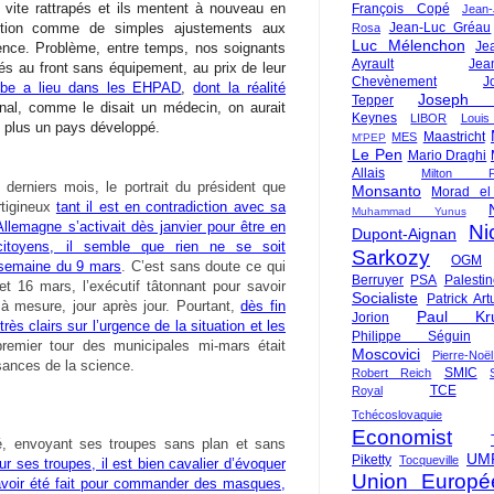
a vite rattrapés et ils mentent à nouveau en
François Copé
Jean
ition comme de simples ajustements aux
Jean-Luc Gréau
Rosa
Luc Mélenchon
Je
ence. Problème, entre temps, nos soignants
Ayrault
Jea
tés au front sans équipement, au prix de leur
Chevènement
J
mbe a lieu dans les EHPAD
,
dont la réalité
Joseph St
Tepper
inal, comme le disait un médecin, on aurait
Keynes
LIBOR
Louis
t plus un pays développé.
Maastricht
MES
M'PEP
Le Pen
Mario Draghi
Allais
Milton Fr
derniers mois, le portrait du président que
Monsanto
Morad el
rtigineux
tant il est en contradiction avec sa
Muhammad Yunus
Allemagne s’activait dès janvier pour être en
Ni
Dupont-Aignan
itoyens, il semble que rien ne se soit
Sarkozy
OGM
 semaine du 9 mars
. C’est sans doute ce qui
Berruyer
PSA
Palesti
t 16 mars, l’exécutif tâtonnant pour savoir
Socialiste
Patrick Art
t à mesure, jour après jour. Pourtant,
dès fin
Paul Kr
Jorion
très clairs sur l’urgence de la situation et les
Philippe Séguin
premier tour des municipales mi-mars était
Moscovici
Pierre-Noë
sances de la science.
SMIC
Robert Reich
TCE
Royal
Tchécoslovaquie
Economist
 envoyant ses troupes sans plan et sans
UM
Piketty
Tocqueville
r ses troupes, il est bien cavalier d’évoquer
Union Europé
avoir été fait pour commander des masques,