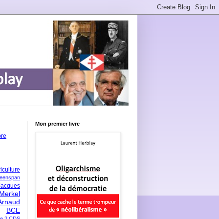
Mon premier livre
bre
iculture
eenspan
Jacques
Merkel
Arnaud
BCE
e 2
CDS