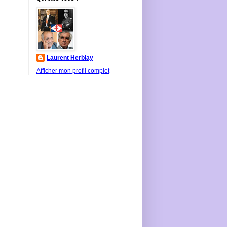
Laurent Herblay
Afficher mon profil complet