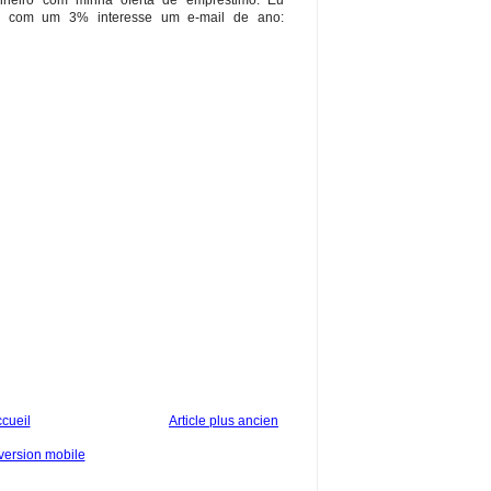
inheiro com minha oferta de empréstimo. Eu
 com um 3% interesse um e-mail de ano:
cueil
Article plus ancien
 version mobile