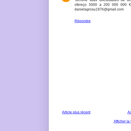
Termine suas dificuldades de d
ofereço 5000 a 200 000 000 €
danielagrosu1976@gmail.com
Répondre
Article plus récent
Ac
Afficher la