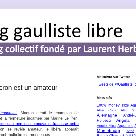
Me suivre sur Twitter
Tweets de @Gaullisteli
cron est un amateur
Mots clés
100% money
Agr
1929
Alain Cotta
Alan Gr
conomist
, Macron serait le champion de
Allemagne
André-
 et la fermeture incarnée par Marine Le Pen.
Angela 
Holbecq
ise sanitaire du coronavirus fracasse cette
Argentine
Arcelor-Mittal
n se révèle amateur, le libéral apparaît
Montebourg
Attac
parent multiplie les mensonges.
Barack Obama
Brésil
Bâl