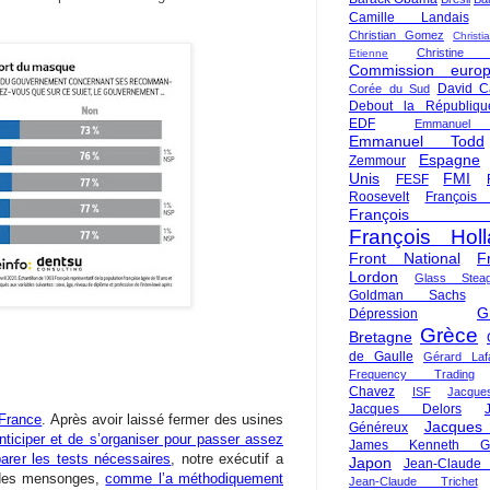
Camille Landais
Christian Gomez
Christi
Christine 
Etienne
Commission euro
David C
Corée du Sud
Debout la Républiqu
EDF
Emmanuel
Emmanuel Todd
Espagne
Zemmour
Unis
FMI
FESF
Roosevelt
François
François Fi
François Hol
Front National
F
Lordon
Glass Steag
Goldman Sachs
G
Dépression
Grèce
Bretagne
de Gaulle
Gérard Laf
Frequency Trading
Chavez
ISF
Jacque
Jacques Delors
a France
. Après avoir laissé fermer des usines
Jacques
Généreux
nticiper et de s’organiser pour passer assez
James Kenneth Gal
rer les tests nécessaires
, notre exécutif a
Japon
Jean-Claude
 des mensonges,
comme l’a méthodiquement
Jean-Claude Trichet