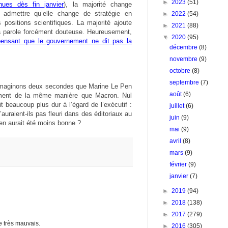
►
2023
(51)
nues dès fin janvier
), la majorité change
admettre qu’elle change de stratégie en
►
2022
(54)
 positions scientifiques. La majorité ajoute
►
2021
(88)
 parole forcément douteuse. Heureusement,
▼
2020
(95)
ensant que le gouvernement ne dit pas la
décembre
(8)
novembre
(9)
octobre
(8)
septembre
(7)
r. Imaginons deux secondes que Marine Le Pen
août
(6)
tement de la même manière que Macron. Nul
t beaucoup plus dur à l’égard de l’exécutif :
juillet
(6)
’auraient-ils pas fleuri dans des éditoriaux au
juin
(9)
 Pen aurait été moins bonne ?
mai
(9)
avril
(8)
mars
(9)
février
(9)
janvier
(7)
►
2019
(94)
►
2018
(138)
►
2017
(279)
e très mauvais.
►
2016
(305)