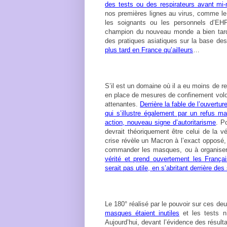
des tests ou des respirateurs avant mi
nos premières lignes au virus, comme le
les soignants ou les personnels d’EHP
champion du nouveau monde a bien tardé
des pratiques asiatiques sur la base de
plus tard en France qu’ailleurs
…
S’il est un domaine où il a eu moins de ret
en place de mesures de confinement volon
attenantes.
Derrière la fable de l’ouvertur
qui s’illustre également par un refus ma
action, nouveau signe d’autoritarisme
. P
devrait théoriquement être celui de la v
crise révèle un Macron à l’exact opposé,
commander les masques, ou à organiser
vérité et prend ouvertement les França
serait pas utile, en s’abritant derrière des
Le 180° réalisé par le pouvoir sur ces de
masques étaient inutiles
et les tests n’
Aujourd’hui, devant l’évidence des résul