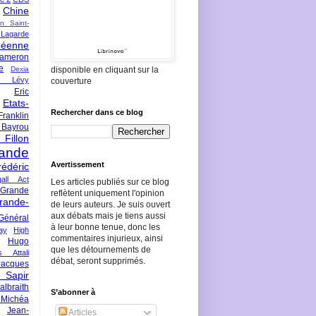
Chine
an Saint-
Lagarde
péenne
ameron
e
Dexia
disponible en cliquant sur la
 Lévy
couverture
Eric
Etats-
Rechercher dans ce blog
Franklin
 Bayrou
llon
lande
Avertissement
rédéric
all Act
Les articles publiés sur ce blog
Grande
reflètent uniquement l'opinion
rande-
de leurs auteurs. Je suis ouvert
aux débats mais je tiens aussi
Général
à leur bonne tenue, donc les
ay
High
commentaires injurieux, ainsi
Hugo
que les détournements de
s Attali
débat, seront supprimés.
Jacques
 Sapir
braith
S’abonner à
 Michéa
Jean-
Articles