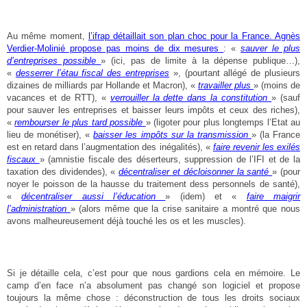
Au même moment,
l’ifrap détaillait son plan choc pour la France. Agnès
Verdier-Molinié propose pas moins de dix mesures
: «
sauver le plus
d’entreprises possible
» (ici, pas de limite à la dépense publique…),
«
desserrer l’étau fiscal des entreprises
», (pourtant allégé de plusieurs
dizaines de milliards par Hollande et Macron), «
travailler plus
» (moins de
vacances et de RTT), «
verrouiller la dette dans la constitution
» (sauf
pour sauver les entreprises et baisser leurs impôts et ceux des riches),
«
rembourser le plus tard possible
» (ligoter pour plus longtemps l’Etat au
lieu de monétiser), «
baisser les impôts sur la transmission
» (la France
est en retard dans l’augmentation des inégalités), «
faire revenir les exilés
fiscaux
» (amnistie fiscale des déserteurs, suppression de l’IFI et de la
taxation des dividendes), «
décentraliser et décloisonner la santé
» (pour
noyer le poisson de la hausse du traitement dess personnels de santé),
«
décentraliser aussi l’éducation
» (idem) et «
faire maigrir
l’administration
» (alors même que la crise sanitaire a montré que nous
avons malheureusement déjà touché les os et les muscles).
Si je détaille cela, c’est pour que nous gardions cela en mémoire. Le
camp d’en face n’a absolument pas changé son logiciel et propose
toujours la même chose : déconstruction de tous les droits sociaux