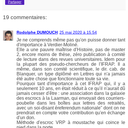
Partager
19 commentaires:
Rodolphe DUMOUCH
25 mai 2020 à 15:54
Je ne comprends même pas qu'on puisse donner tant
d'importance à Verdier-Moliné.
Elle a une pauvre maîtrise d'Histoire, pas de master
2, encore moins de thèse, zéro publication à comité
de lecture dans des revues universitaires. Idem pour
la plupart des pseudo-chercheurs de l'IFRAP. Il a
même, dans son comité scientifique, le dir. cab. de
Blanquer, un type diplômé en Lettres qui n'a jamais
été autre chose que fonctionnaire toute sa vie.
Pourquoi tant d'importance à cet IFRAP qui, il y a
seulement 10 ans, en était réduit à ce qu'il n'aurait dû
jamais cesser d'être : une association dans la galaxie
des escrocs à la Laarman, qui envoyait des courriers-
poubelle dans les boîtes aux lettres des retraités,
avec un soi-disant éreferendum nationale" dont on ne
prendrait en compte votre contribution qu'en échange
d'un don.
Méthode d'escroc VRP à moustache qui coince le
pied dans la porte.