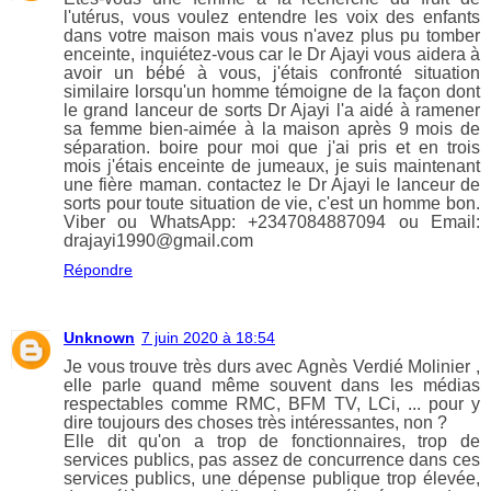
l'utérus, vous voulez entendre les voix des enfants
dans votre maison mais vous n'avez plus pu tomber
enceinte, inquiétez-vous car le Dr Ajayi vous aidera à
avoir un bébé à vous, j'étais confronté situation
similaire lorsqu'un homme témoigne de la façon dont
le grand lanceur de sorts Dr Ajayi l'a aidé à ramener
sa femme bien-aimée à la maison après 9 mois de
séparation. boire pour moi que j'ai pris et en trois
mois j'étais enceinte de jumeaux, je suis maintenant
une fière maman. contactez le Dr Ajayi le lanceur de
sorts pour toute situation de vie, c'est un homme bon.
Viber ou WhatsApp: +2347084887094 ou Email:
drajayi1990@gmail.com
Répondre
Unknown
7 juin 2020 à 18:54
Je vous trouve très durs avec Agnès Verdié Molinier ,
elle parle quand même souvent dans les médias
respectables comme RMC, BFM TV, LCi, ... pour y
dire toujours des choses très intéressantes, non ?
Elle dit qu'on a trop de fonctionnaires, trop de
services publics, pas assez de concurrence dans ces
services publics, une dépense publique trop élevée,