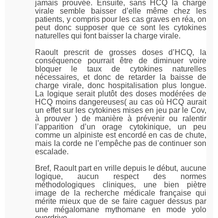
jamais prouvée. Ensuite, sans HCQ la charge
virale semble baisser d’elle même chez les
patients, y compris pour les cas graves en réa, on
peut donc supposer que ce sont les cytokines
naturelles qui font baisser la charge virale.
Raoult prescrit de grosses doses d’HCQ, la
conséquence pourrait être de diminuer voire
bloquer le taux de cytokines naturelles
nécessaires, et donc de retarder la baisse de
charge virale, donc hospitalisation plus longue.
La logique serait plutôt des doses modérées de
HCQ moins dangereuses( au cas où HCQ aurait
un effet sur les cytokines mises en jeu par le Cov,
à prouver ) de manière à prévenir ou ralentir
l’apparition d’un orage cytokinique, un peu
comme un alpiniste est encordé en cas de chute,
mais la corde ne l’empêche pas de continuer son
escalade.
Bref, Raoult part en vrille depuis le début, aucune
logique, aucun respect des normes
méthodologiques cliniques, une bien piètre
image de la recherche médicale française qui
mérite mieux que de se faire caguer dessus par
une mégalomane mythomane en mode yolo
overdrive.