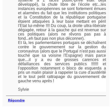
système à 2 faces public-privé était déjà
développé), la chute libre de l'école etc...les
instances européennes se sont fortement émues
et alarmées du fait que les institutions politiques
et la Constitution de la république portugaise
étaient attaquées à leur base mettant en péril
l'Etat lui-même !!!! Du coup, la droite ultra-libérale
dégagée, retour à la gauche qui est revenue sur
ces politiques (alors ne rêvons pas pas à
fond...eh faut pas non plus déconner).
Et là, les parlementaires portugais se déchaînent
contre le gouvernement sur la gestion du
coronavirus (alors que le Portugal n'est pas aussi
touché que sa voisine l'Espagne) mais parce
que....il y a eu de grosses carences et
défaillances des services publics !!!!!!! et
l'opposition notamment o bloco de esquerda a
pris un malin plaisir à rappeler la cure d'austérité
et le tout petit rattrapage du gouvernement de
gauche venu après !
Sylvie
Répondre