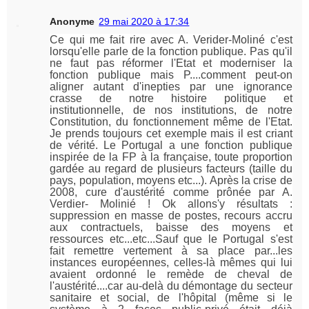
Anonyme
29 mai 2020 à 17:34
Ce qui me fait rire avec A. Verider-Moliné c'est
lorsqu'elle parle de la fonction publique. Pas qu'il
ne faut pas réformer l'Etat et moderniser la
fonction publique mais P....comment peut-on
aligner autant d'inepties par une ignorance
crasse de notre histoire politique et
institutionnelle, de nos institutions, de notre
Constitution, du fonctionnement même de l'Etat.
Je prends toujours cet exemple mais il est criant
de vérité. Le Portugal a une fonction publique
inspirée de la FP à la française, toute proportion
gardée au regard de plusieurs facteurs (taille du
pays, population, moyens etc...). Après la crise de
2008, cure d'austérité comme prônée par A.
Verdier- Molinié ! Ok allons'y résultats :
suppression en masse de postes, recours accru
aux contractuels, baisse des moyens et
ressources etc...etc...Sauf que le Portugal s'est
fait remettre vertement à sa place par...les
instances européennes, celles-là mêmes qui lui
avaient ordonné le remède de cheval de
l'austérité....car au-delà du démontage du secteur
sanitaire et social, de l'hôpital (même si le