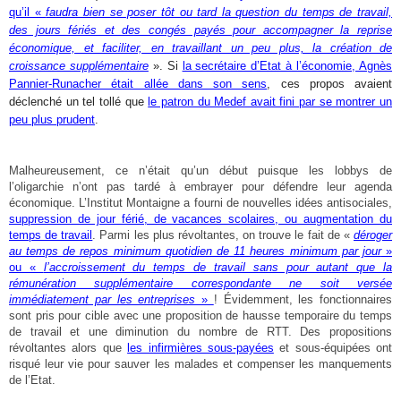
qu’il «
faudra bien se poser tôt ou tard la question du temps de travail,
des jours fériés et des congés payés pour accompagner la reprise
économique, et faciliter, en travaillant un peu plus, la création de
croissance supplémentaire
». Si
la secrétaire d’Etat à l’économie, Agnès
Pannier-Runacher était allée dans son sens
, ces propos avaient
déclenché un tel tollé que
le patron du Medef avait fini par se montrer un
peu plus prudent
.
Malheureusement, ce n’était qu’un début puisque les lobbys de
l’oligarchie n’ont pas tardé à embrayer pour défendre leur agenda
économique. L’Institut Montaigne a fourni de nouvelles idées antisociales,
suppression de jour férié, de vacances scolaires, ou augmentation du
temps de travail
. Parmi les plus révoltantes, on trouve le fait de «
déroger
au temps de repos minimum quotidien de 11 heures minimum par jour
»
ou «
l’accroissement du temps de travail sans pour autant que la
rémunération supplémentaire correspondante ne soit versée
immédiatement par les entreprises
»
!
É
videmment, les fonctionnaires
sont pris pour cible avec une proposition de hausse temporaire du temps
de travail et une diminution du nombre de RTT. Des propositions
révoltantes alors que
les infirmières sous-payées
et sous-équipées ont
risqué leur vie pour sauver les malades et compenser les manquements
de l’Etat.