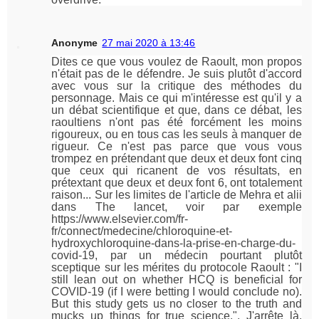
Anonyme
27 mai 2020 à 13:46
Dites ce que vous voulez de Raoult, mon propos
n'était pas de le défendre. Je suis plutôt d'accord
avec vous sur la critique des méthodes du
personnage. Mais ce qui m'intéresse est qu'il y a
un débat scientifique et que, dans ce débat, les
raoultiens n'ont pas été forcément les moins
rigoureux, ou en tous cas les seuls à manquer de
rigueur. Ce n'est pas parce que vous vous
trompez en prétendant que deux et deux font cinq
que ceux qui ricanent de vos résultats, en
prétextant que deux et deux font 6, ont totalement
raison... Sur les limites de l'article de Mehra et alii
dans The lancet, voir par exemple
https://www.elsevier.com/fr-
fr/connect/medecine/chloroquine-et-
hydroxychloroquine-dans-la-prise-en-charge-du-
covid-19, par un médecin pourtant plutôt
sceptique sur les mérites du protocole Raoult : "I
still lean out on whether HCQ is beneficial for
COVID-19 (if I were betting I would conclude no).
But this study gets us no closer to the truth and
mucks up things for true science.". J'arrête là,