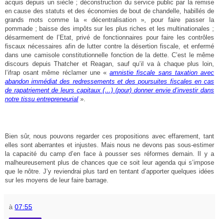
acquis depuis un siècle ; déconstruction du service public par la remise
en cause des statuts et des économies de bout de chandelle, habillés de
grands mots comme la « décentralisation », pour faire passer la
pommade ; baisse des impôts sur les plus riches et les multinationales ;
désarmement de l’Etat, privé de fonctionnaires pour faire les contrôles
fiscaux nécessaires afin de lutter contre la désertion fiscale, et enfermé
dans une camisole constitutionnelle fonction de la dette. C’est le même
discours depuis Thatcher et Reagan, sauf qu’il va à chaque plus loin,
l’ifrap osant même réclamer une «
amnistie fiscale sans taxation avec
abandon immédiat des redressements et des poursuites fiscales en cas
de rapatriement de leurs capitaux (…) (pour) donner envie d’investir dans
notre tissu entrepreneurial
».
Bien sûr, nous pouvons regarder ces propositions avec effarement, tant
elles sont aberrantes et injustes. Mais nous ne devons pas sous-estimer
la capacité du camp d’en face à pousser ses réformes demain. Il y a
malheureusement plus de chances que ce soit leur agenda qui s’impose
que le nôtre. J’y reviendrai plus tard en tentant d’apporter quelques idées
sur les moyens de leur faire barrage.
à
07:55