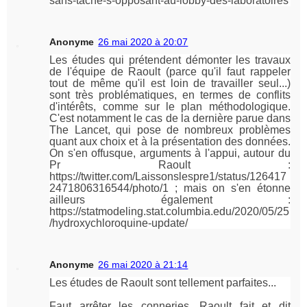
sans-tache-s-opposant-au-lobby-des-laboratoires
Anonyme
26 mai 2020 à 20:07
Les études qui prétendent démonter les travaux
de l'équipe de Raoult (parce qu'il faut rappeler
tout de même qu'il est loin de travailler seul...)
sont très problématiques, en termes de conflits
d'intérêts, comme sur le plan méthodologique.
C'est notamment le cas de la dernière parue dans
The Lancet, qui pose de nombreux problèmes
quant aux choix et à la présentation des données.
On s'en offusque, arguments à l'appui, autour du
Pr Raoult :
https://twitter.com/Laissonslespre1/status/126417
2471806316544/photo/1 ; mais on s'en étonne
ailleurs également :
https://statmodeling.stat.columbia.edu/2020/05/25
/hydroxychloroquine-update/
Anonyme
26 mai 2020 à 21:14
Les études de Raoult sont tellement parfaites...
Faut arrêter les conneries, Raoult fait et dit