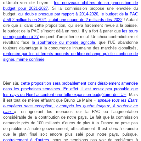
d’Ursula von der Leyen :
les nouveaux chiffres de sa proposition de
budget pour 2021-2027
. Si la commission propose une envolée du
budget,
qui double presque par rapport à 2014-2020, le budget de la PAC
à 56,2 milliards en 2021, subit une coupe de 2 milliards dès 2022
! Autant
dire que si dans cette proposition, qui sera forcément revue à la baisse,
le budget de la PAC s’inscrit déjà en recul, il y a fort à parier que
les tours
de négociation à 27
risquent d’amplifier le recul. Un choix contradictoire et
révoltant face
la souffrance du monde agricole
, que l’UE abandonne
toujours davantage à la concurrence inhumaine des marchés globalisés,
renforcée par les différents accords de libre-échange qu’elle continue de
signer, même confinée
.
Bien sûr,
cette proposition sera probablement considérablement amendée
dans les prochaines semaines. En effet, il est assez peu probable que
les pays du Nord acceptent une telle expansion budgétaire de l’UE
. Mais
il est tout de même effarant que Bruno Le Maire «
appelle tous les Etats
européens sans exception, y compris les quatre frugaux, à soutenir ce
plan
», en ignorant les menaces sur la PAC ou l’augmentation
considérable de la contribution de notre pays. Le fait que la commission
demande près de 100 milliards d’euros de plus à la France ne pose pas
de problème à notre gouvernement, officiellement. Il est donc à craindre
que le plan final soit encore plus salé pour notre pays, puisque,
contrairement à d’autres
, nous ne semblons pas voir de problèmes à