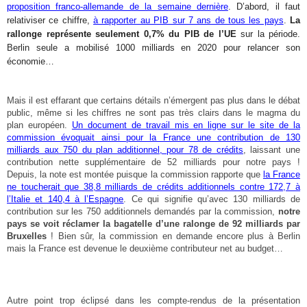
proposition franco-allemande de la semaine dernière
. D’abord, il faut
relativiser ce chiffre,
à rapporter au PIB sur 7 ans de tous les pays
.
La
rallonge représente seulement 0,7% du PIB de l’UE
sur la période.
Berlin seule a mobilisé 1000 milliards en 2020 pour relancer son
économie…
Mais il est effarant que certains détails n’émergent pas plus dans le débat
public, même si les chiffres ne sont pas très clairs dans le magma du
plan européen.
Un document de travail mis en ligne sur le site de la
commission évoquait ainsi pour la France une contribution de 130
milliards aux 750 du plan additionnel, pour 78 de crédits
, laissant une
contribution nette supplémentaire de 52 milliards pour notre pays !
Depuis, la note est montée puisque la commission rapporte que
la France
ne toucherait que 38,8 milliards de crédits additionnels contre 172,7 à
l’Italie et 140,4 à l’Espagne
. Ce qui signifie qu’avec 130 milliards de
contribution sur les 750 additionnels demandés par la commission,
notre
pays se voit réclamer la bagatelle d’une ralonge de 92 milliards par
Bruxelles
! Bien sûr, la commission en demande encore plus à Berlin
mais la France est devenue le deuxième contributeur net au budget…
Autre point trop éclipsé dans les compte-rendus de la présentation