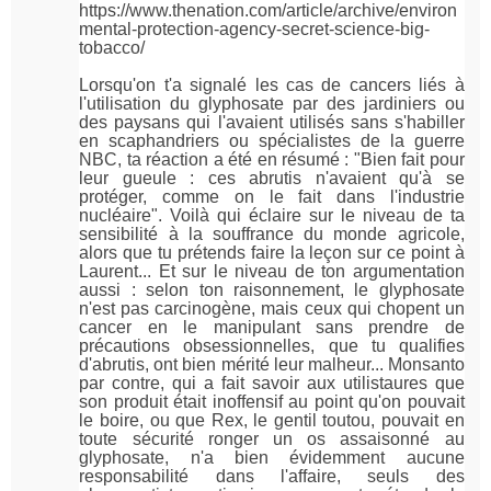
https://www.thenation.com/article/archive/environ
mental-protection-agency-secret-science-big-
tobacco/
Lorsqu'on t'a signalé les cas de cancers liés à
l'utilisation du glyphosate par des jardiniers ou
des paysans qui l'avaient utilisés sans s'habiller
en scaphandriers ou spécialistes de la guerre
NBC, ta réaction a été en résumé : "Bien fait pour
leur gueule : ces abrutis n'avaient qu'à se
protéger, comme on le fait dans l'industrie
nucléaire". Voilà qui éclaire sur le niveau de ta
sensibilité à la souffrance du monde agricole,
alors que tu prétends faire la leçon sur ce point à
Laurent... Et sur le niveau de ton argumentation
aussi : selon ton raisonnement, le glyphosate
n'est pas carcinogène, mais ceux qui chopent un
cancer en le manipulant sans prendre de
précautions obsessionnelles, que tu qualifies
d'abrutis, ont bien mérité leur malheur... Monsanto
par contre, qui a fait savoir aux utilistaures que
son produit était inoffensif au point qu'on pouvait
le boire, ou que Rex, le gentil toutou, pouvait en
toute sécurité ronger un os assaisonné au
glyphosate, n'a bien évidemment aucune
responsabilité dans l'affaire, seuls des