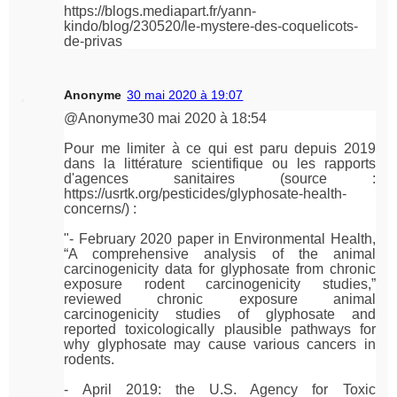
https://blogs.mediapart.fr/yann-
kindo/blog/230520/le-mystere-des-coquelicots-
de-privas
Anonyme
30 mai 2020 à 19:07
@Anonyme30 mai 2020 à 18:54
Pour me limiter à ce qui est paru depuis 2019
dans la littérature scientifique ou les rapports
d'agences sanitaires (source :
https://usrtk.org/pesticides/glyphosate-health-
concerns/) :
"- February 2020 paper in Environmental Health,
“A comprehensive analysis of the animal
carcinogenicity data for glyphosate from chronic
exposure rodent carcinogenicity studies,”
reviewed chronic exposure animal
carcinogenicity studies of glyphosate and
reported toxicologically plausible pathways for
why glyphosate may cause various cancers in
rodents.
- April 2019: the U.S. Agency for Toxic