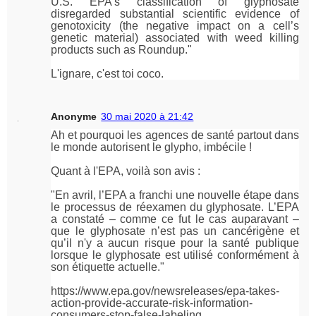
U.S. EPA’s classification of glyphosate
disregarded substantial scientific evidence of
genotoxicity (the negative impact on a cell’s
genetic material) associated with weed killing
products such as Roundup."
L'ignare, c'est toi coco.
Anonyme
30 mai 2020 à 21:42
Ah et pourquoi les agences de santé partout dans
le monde autorisent le glypho, imbécile !
Quant à l'EPA, voilà son avis :
"En avril, l’EPA a franchi une nouvelle étape dans
le processus de réexamen du glyphosate. L’EPA
a constaté – comme ce fut le cas auparavant –
que le glyphosate n’est pas un cancérigène et
qu’il n'y a aucun risque pour la santé publique
lorsque le glyphosate est utilisé conformément à
son étiquette actuelle."
https://www.epa.gov/newsreleases/epa-takes-
action-provide-accurate-risk-information-
consumers-stop-false-labeling