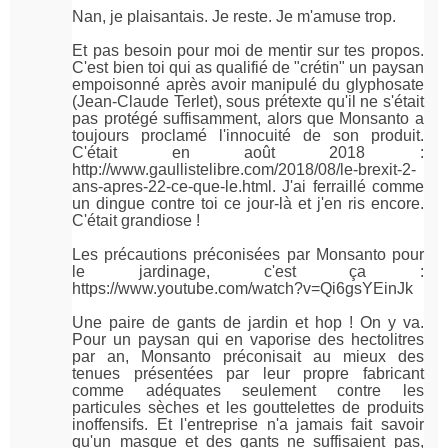
Nan, je plaisantais. Je reste. Je m'amuse trop.
Et pas besoin pour moi de mentir sur tes propos.
C'est bien toi qui as qualifié de "crétin" un paysan
empoisonné après avoir manipulé du glyphosate
(Jean-Claude Terlet), sous prétexte qu'il ne s'était
pas protégé suffisamment, alors que Monsanto a
toujours proclamé l'innocuité de son produit.
C'était en août 2018 :
http://www.gaullistelibre.com/2018/08/le-brexit-2-
ans-apres-22-ce-que-le.html. J'ai ferraillé comme
un dingue contre toi ce jour-là et j'en ris encore.
C'était grandiose !
Les précautions préconisées par Monsanto pour
le jardinage, c'est ça :
https://www.youtube.com/watch?v=Qi6gsYEinJk
Une paire de gants de jardin et hop ! On y va.
Pour un paysan qui en vaporise des hectolitres
par an, Monsanto préconisait au mieux des
tenues présentées par leur propre fabricant
comme adéquates seulement contre les
particules sèches et les gouttelettes de produits
inoffensifs. Et l'entreprise n'a jamais fait savoir
qu'un masque et des gants ne suffisaient pas,