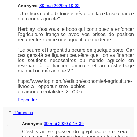
Anonyme
30 mai 2020 à 10:02
"Un choix contradictoire et révoltant face la souffrance
du monde agricole"
Herblay, c'est vous le bobo qui contribuez à enfoncer
l'agriculture française avec vos prises de position
récurrentes contre une agriculture moderne.
"Le beurre et l’argent du beurre en quelque sorte. Car
ces gens-là se figurent peut-être que l’on va financer
les soutiens nécessaires au monde agricole en
revenant à la traction animale et au désherbage
manuel ou mécanique ? "
https://www.lopinion.fr/edition/economie/l-agriculture-
livree-a-l-opportunisme-lobbies-
environnementalistes-217505
Répondre
Réponses
Anonyme
30 mai 2020 à 16:39
C'est vrai, se passer du glyphosate, ce serait
dommage. Continuons donc à ignorer les études