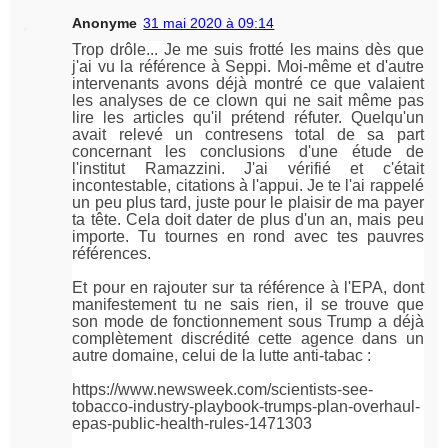
Anonyme
31 mai 2020 à 09:14
Trop drôle... Je me suis frotté les mains dès que
j'ai vu la référence à Seppi. Moi-même et d'autre
intervenants avons déjà montré ce que valaient
les analyses de ce clown qui ne sait même pas
lire les articles qu'il prétend réfuter. Quelqu'un
avait relevé un contresens total de sa part
concernant les conclusions d'une étude de
l'institut Ramazzini. J'ai vérifié et c'était
incontestable, citations à l'appui. Je te l'ai rappelé
un peu plus tard, juste pour le plaisir de ma payer
ta tête. Cela doit dater de plus d'un an, mais peu
importe. Tu tournes en rond avec tes pauvres
références.
Et pour en rajouter sur ta référence à l'EPA, dont
manifestement tu ne sais rien, il se trouve que
son mode de fonctionnement sous Trump a déjà
complètement discrédité cette agence dans un
autre domaine, celui de la lutte anti-tabac :
https://www.newsweek.com/scientists-see-
tobacco-industry-playbook-trumps-plan-overhaul-
epas-public-health-rules-1471303