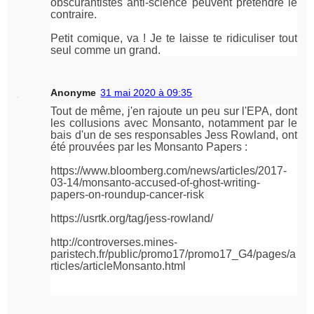
obscurantistes anti-science peuvent prétendre le
contraire.
Petit comique, va ! Je te laisse te ridiculiser tout
seul comme un grand.
Anonyme
31 mai 2020 à 09:35
Tout de même, j'en rajoute un peu sur l'EPA, dont
les collusions avec Monsanto, notamment par le
bais d'un de ses responsables Jess Rowland, ont
été prouvées par les Monsanto Papers :
https://www.bloomberg.com/news/articles/2017-
03-14/monsanto-accused-of-ghost-writing-
papers-on-roundup-cancer-risk
https://usrtk.org/tag/jess-rowland/
http://controverses.mines-
paristech.fr/public/promo17/promo17_G4/pages/a
rticles/articleMonsanto.html