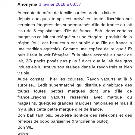
Anonyme
3 février 2018 à 08:37
Anecdote de mère de famille sur les produits laitiers :
depuis quelques temps est arrivé en toute discrétion sur
certaines étagères des supermarchés d'ile de france du lait
issu de 3 exploitations d'ile de france. Bah...dans certains
magasins ce lait est relégué sur une étagère...produits de la
région (oui...car beaucoup ont oublié que l'ile de france a
une tradition agricole). Comme une espèce de relique ! Et
puis il faut la voir l'étagère. Et la place accordé au pack de
lait, 2/3 packs posés pas plus ! Alors que le lait des gros
industriels lui trouve son étalage dans le rayon frais et bien
visible.
Autre constat : hier les courses. Rayon yaourts et là ô
surprise....Ledit supermarché qui distribue d'habitude des
toutes toutes petites marques dont une d'ile de
france...rayons yaourts resserrés avec marque du
magasins, quelques grandes marques nationales et mais il
n'y a plus cette petite marque d'ile de france.
Bon bah tant pis...peut-être sont-ce des réflexions et des
réflexes de bobo parisienne (francilienne plutôt).
Bon WE
Sylvie