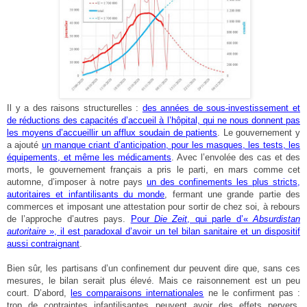
Il y a des raisons structurelles :
des années de sous-investissement et
de réductions des capacités d’accueil à l’hôpital, qui ne nous donnent pas
les moyens d’accueillir un afflux soudain de patients
. Le gouvernement y
a ajouté
un manque criant d’anticipation, pour les masques, les tests, les
équipements, et même les médicaments
. Avec l’envolée des cas et des
morts, le gouvernement français a pris le parti, en mars comme cet
automne, d’imposer à notre pays
un des confinements les plus stricts,
autoritaires et infantilisants du monde
, fermant une grande partie des
commerces et imposant une attestation pour sortir de chez soi, à rebours
de l’approche d’autres pays.
Pour
Die Zeit
, qui parle d’«
Absurdistan
autoritaire
», il est paradoxal d’avoir un tel bilan sanitaire et un dispositif
aussi contraignant
.
Bien sûr, les partisans d’un confinement dur peuvent dire que, sans ces
mesures, le bilan serait plus élevé. Mais ce raisonnement est un peu
court. D’abord,
les comparaisons internationales
ne le confirment pas :
trop de contraintes infantilisantes peuvent avoir des effets pervers.