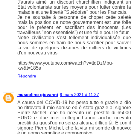
J'aurais aimé un discourt churchillien indiquant un
Etat volontariste sur les moyens pour lutter contre la
maladie et une liberté "Suédoise" pour les Français.
Je ne souhaite à personne de choper cette saleté
mais la position de notre gouvernement est une folie
pour le présent en sacrifiant des innocents (Les
travailleurs "non essentiels") et une folie pour le futur.
Notre civilisation s'est tellement individualisée que
nous sommes en train de nous sacrifier pour sauver
la vie de quelques dizaines de milliers de victimes
d'un nouveau virus.
https://www.youtube.com/watch?v=ttqDzMbu-
kw&t=185s
Répondre
muscolino giovanni
9 mars 2021 à 11:37
A causa del COVID-19 ho perso tutto e grazie a dio
ho ritrovato il mio sorriso ed è stato grazie al signore
Pierre Michel, che ho ricevuto un prestito di 65000
EURO e due miei colleghi hanno anche ricevuto
prestiti da quest'uomo senza alcuna difficoltà. È con il
signore Pierre Michel, che la vita mi sorride di nuovo:
è un uomo semplice e comprensivo.