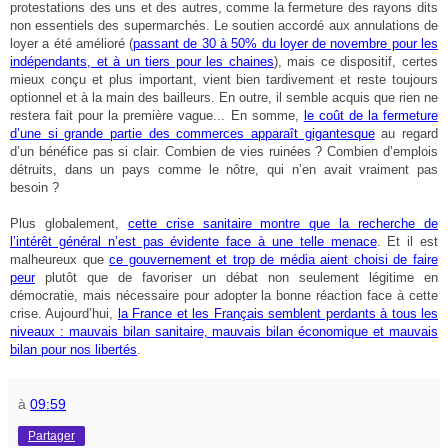
protestations des uns et des autres, comme la fermeture des rayons dits
non essentiels des supermarchés. Le soutien accordé aux annulations de
loyer a été amélioré (
passant de 30 à 50% du loyer de novembre pour les
indépendants, et à un tiers pour les chaines
), mais ce dispositif, certes
mieux conçu et plus important, vient bien tardivement et reste toujours
optionnel et à la main des bailleurs. En outre, il semble acquis que rien ne
restera fait pour la première vague... En somme,
le coût de la fermeture
d’une si grande partie des commerces apparaît gigantesque
au regard
d’un bénéfice pas si clair. Combien de vies ruinées ? Combien d’emplois
détruits, dans un pays comme le nôtre, qui n’en avait vraiment pas
besoin ?
Plus globalement,
cette crise sanitaire montre que la recherche de
l’intérêt général n’est pas évidente face à une telle menace
. Et il est
malheureux que
ce gouvernement et trop de média aient choisi de faire
peur
plutôt que de favoriser un débat non seulement légitime en
démocratie, mais nécessaire pour adopter la bonne réaction face à cette
crise. Aujourd’hui,
la France et les Français semblent perdants à tous les
niveaux : mauvais bilan sanitaire, mauvais bilan économique et mauvais
bilan pour nos libertés
.
à
09:59
Partager