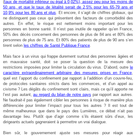
(
taux de mortalité inférieur ou égal à 0,02%), assez peu pour les moins de
50 ans, et que le taux de létalité serait de 2,5% pour les 65-79 ans et
10,9% pour les 80 ans et plus
. Et encore, il s’agit de chiffres globaux, qui
ne distinguent pas ceux qui présentent des facteurs de comorbidité des
autres. En effet, le risque est nettement moins important pour les
personnes en bonne santé. Il n’est pas inutile de rappeler qu’en France,
50% des décès concernent des personnes de plus de 84 ans et 80% des
personnes de plus de 75 ans. Et 80% des patients de plus de 90 ans s’en
tirent selon
les chiffres de Santé Publique France
.
Mais face à un virus qui frappe durement surtout des personnes âgées et
en mauvaise santé, doit se poser la question de la mesure des
restrictions imposées pour limiter la circulation du virus. D’abord, outre
le
caractère extraordinairement arbitraire des mesures prises en France
,
quel est l’apport du confinement par rapport à l’addition d’un couvre-feu,
de protocoles sanitaires stricts dans les commerces, et d’un appel au
civisme ? Les dégâts du confinement sont clairs, mais ce qu’il apporte ne
l’est pas autant,
au regard du bilan de notre pays
par rapport aux autres.
Ne faudrait-il pas également cibler les personnes à risque de manière plus
différenciée pour limiter l’impact pour tous les autres ? Il est tout de
même malheureux que dans le pays des Lumières, ce débat n’ait pas
davantage lieu. Plutôt que d’agir comme s’ils étaient sûrs d’eux, les
dirigeants actuels gagneraient à permettre un vrai dialogue.
Bien sûr, le gouvernement ajuste ses mesures pour réagir aux