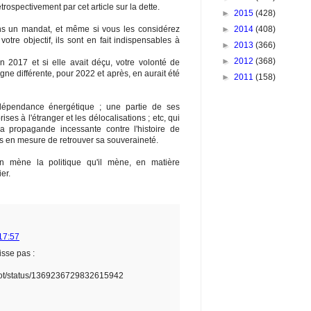
trospectivement par cet article sur la dette.
►
2015
(428)
►
2014
(408)
ans un mandat, et même si vous les considérez
tre objectif, ils sont en fait indispensables à
►
2013
(366)
►
2012
(368)
 2017 et si elle avait déçu, votre volonté de
igne différente, pour 2022 et après, en aurait été
►
2011
(158)
épendance énergétique ; une partie de ses
ises à l'étranger et les délocalisations ; etc, qui
la propagande incessante contre l'histoire de
ns en mesure de retrouver sa souveraineté.
n mène la politique qu'il mène, en matière
er.
17:57
sse pas :
ippot/status/1369236729832615942