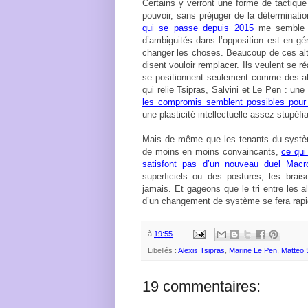
Certains y verront une forme de tactique
pouvoir, sans préjuger de la déterminatio
qui se passe depuis 2015
me semble p
d’ambiguités dans l’opposition est en gé
changer les choses. Beaucoup de ces alte
disent vouloir remplacer. Ils veulent se r
se positionnent seulement comme des alte
qui relie Tsipras, Salvini et Le Pen : un
les compromis semblent possibles pour s
une plasticité intellectuelle assez stupéf
Mais de même que les tenants du système
de moins en moins convaincants,
ce qui
satisfont pas d’un nouveau duel Mac
superficiels ou des postures, les bra
jamais. Et gageons que le tri entre les al
d’un changement de système se fera rap
à
19:55
Libellés :
Alexis Tsipras
,
Marine Le Pen
,
Matteo S
19 commentaires: