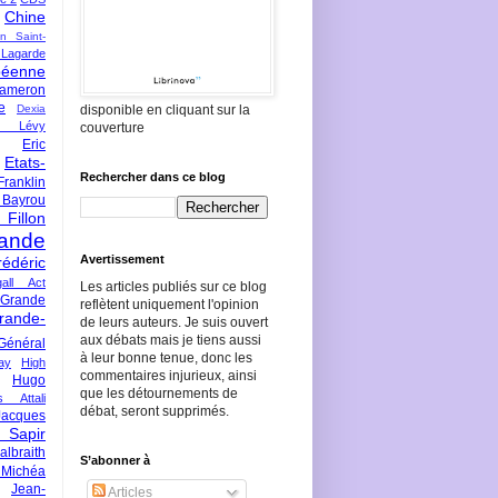
Chine
an Saint-
Lagarde
péenne
ameron
e
Dexia
disponible en cliquant sur la
 Lévy
couverture
Eric
Etats-
Rechercher dans ce blog
Franklin
 Bayrou
llon
lande
Avertissement
rédéric
all Act
Les articles publiés sur ce blog
Grande
reflètent uniquement l'opinion
rande-
de leurs auteurs. Je suis ouvert
aux débats mais je tiens aussi
Général
à leur bonne tenue, donc les
ay
High
commentaires injurieux, ainsi
Hugo
que les détournements de
s Attali
débat, seront supprimés.
Jacques
 Sapir
braith
S’abonner à
 Michéa
Jean-
Articles