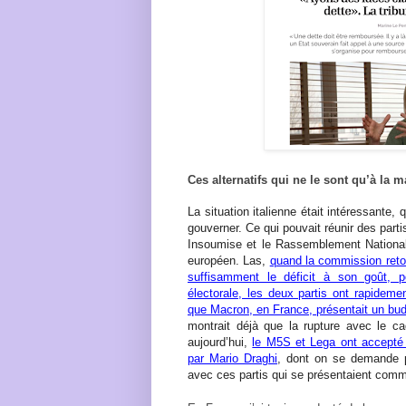
Ces alternatifs qui ne le sont qu’à la 
La situation italienne était intéressante,
gouverner. Ce qui pouvait réunir des par
Insoumise et le Rassemblement National
européen. Las,
quand la commission retoq
suffisamment le déficit à son goût, 
électorale, les deux partis ont rapideme
que Macron, en France, présentait un budg
montrait déjà que la rupture avec le c
aujourd’hui,
le M5S et Lega ont accepté d
par Mario Draghi
, dont on se demande p
avec ces partis qui se présentaient comm