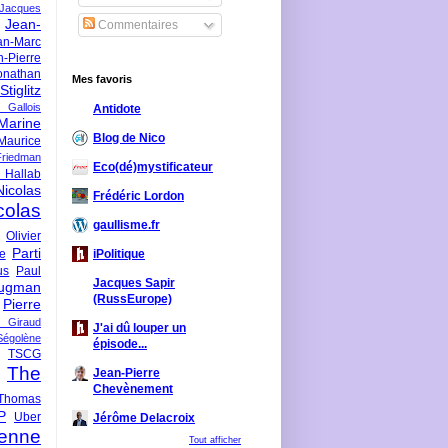
-Jacques
Jean-
Commentaires
an-Marc
n-Pierre
onathan
Mes favoris
iglitz
 Gallois
Antidote
Marine
Blog de Nico
Maurice
iedman
Eco(dé)mystificateur
 Hallab
Nicolas
Frédéric Lordon
colas
gaullisme.fr
Olivier
Parti
ne
iPolitique
us
Paul
Jacques Sapir
ugman
(RussEurope)
Pierre
l Giraud
J'ai dû louper un
Ségolène
épisode...
TSCG
The
Jean-Pierre
Chevènement
Thomas
P
Uber
Jérôme Delacroix
enne
Tout afficher