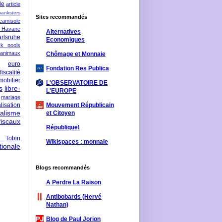
le
article
banksters
Sites recommandés
camisole
 Havane
Alternatives
rlsruhe
Economiques
rk pools
 animaux
Chômage et Monnaie
euro
Fondation Res Publica
fiscalité
mobilier
L'OBSERVATOIRE DE
s
libre-
L'EUROPE
mariage
lisation
Mouvement Républicain
ralisme
et Citoyen
scaux
République!
 Tobin
Wikispaces : monnaie
ionale
Blogs recommandés
A Perdre La Raison
Antibobards (Hervé
Nathan)
Blog de Paul Jorion