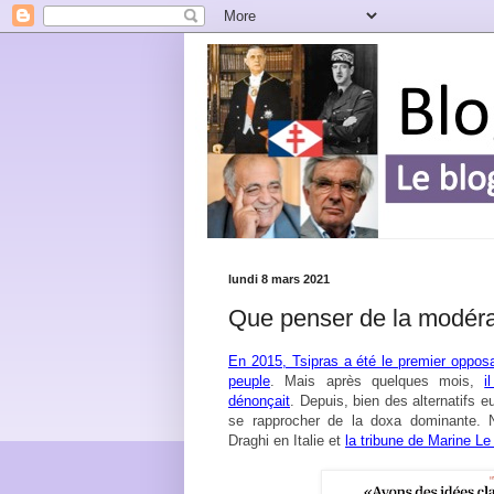
lundi 8 mars 2021
Que penser de la modérat
En 2015, Tsipras a été le premier oppos
peuple
. Mais après quelques mois,
i
dénonçait
. Depuis, bien des alternatifs 
se rapprocher de la doxa dominante.
Draghi en Italie et
la tribune de Marine L