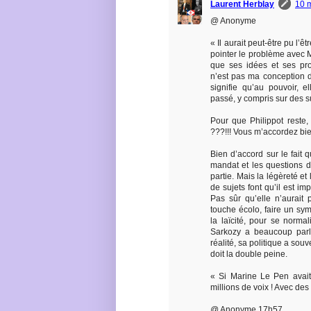
Laurent Herblay
10 
@ Anonyme
« Il aurait peut-être pu l’ê
pointer le problème avec 
que ses idées et ses pro
n’est pas ma conception d
signifie qu’au pouvoir, e
passé, y compris sur des su
Pour que Philippot reste, 
???!!! Vous m’accordez bi
Bien d’accord sur le fait
mandat et les questions d
partie. Mais la légèreté et
de sujets font qu’il est im
Pas sûr qu’elle n’aurai
touche écolo, faire un sy
la laïcité, pour se norma
Sarkozy a beaucoup parlé
réalité, sa politique a sou
doit la double peine.
« Si Marine Le Pen avait
millions de voix ! Avec des 
@ Anonyme 17h57