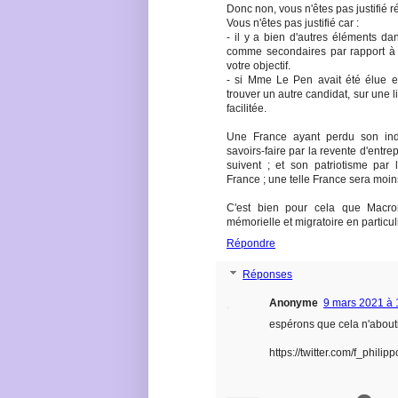
Donc non, vous n'êtes pas justifié ré
Vous n'êtes pas justifié car :
- il y a bien d'autres éléments d
comme secondaires par rapport à vo
votre objectif.
- si Mme Le Pen avait été élue en
trouver un autre candidat, sur une l
facilitée.
Une France ayant perdu son ind
savoirs-faire par la revente d'entrepr
suivent ; et son patriotisme par 
France ; une telle France sera moi
C'est bien pour cela que Macro
mémorielle et migratoire en particuli
Répondre
Réponses
Anonyme
9 mars 2021 à 
espérons que cela n'abouti
https://twitter.com/f_phil