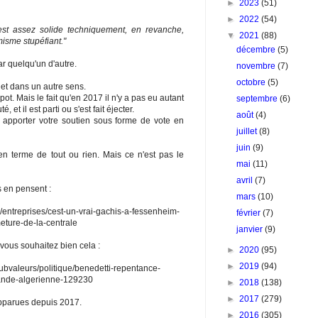
►
2023
(51)
►
2022
(54)
, est assez solide techniquement, en revanche,
▼
2021
(88)
misme stupéfiant."
décembre
(5)
par quelqu'un d'autre.
novembre
(7)
octobre
(5)
, et dans un autre sens.
ippot. Mais le fait qu'en 2017 il n'y a pas eu autant
septembre
(6)
 et il est parti ou s'est fait éjecter.
août
(4)
lait apporter votre soutien sous forme de vote en
juillet
(8)
juin
(9)
en terme de tout ou rien. Mais ce n'est pas le
mai
(11)
avril
(7)
s en pensent :
mars
(10)
entreprises/cest-un-vrai-gachis-a-fessenheim-
février
(7)
eture-de-la-centrale
janvier
(9)
ous souhaitez bien cela :
►
2020
(95)
►
2019
(94)
ubvaleurs/politique/benedetti-repentance-
gande-algerienne-129230
►
2018
(138)
►
2017
(279)
pparues depuis 2017.
►
2016
(305)