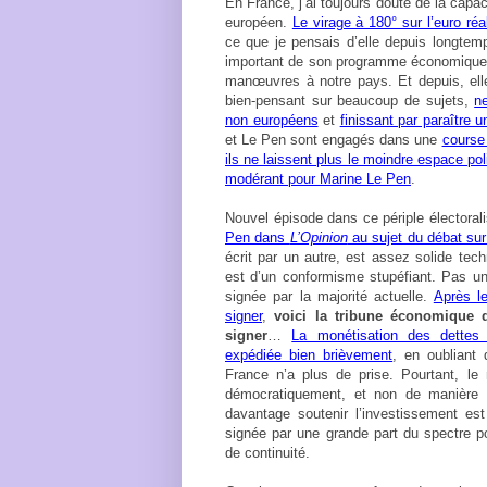
En France, j’ai toujours douté de la cap
européen.
Le virage à 180° sur l’euro ré
ce que je pensais d’elle depuis longtemp
important de son programme économique, 
manœuvres à notre pays. Et depuis, ell
bien-pensant sur beaucoup de sujets,
n
non européens
et
finissant par paraître u
et Le Pen sont engagés dans une
course 
ils ne laissent plus le moindre espace pol
modérant pour Marine Le Pen
.
Nouvel épisode dans ce périple électoral
Pen dans
L’Opinion
au sujet du débat sur
écrit par un autre, est assez solide tec
est d’un conformisme stupéfiant. Pas une
signée par la majorité actuelle.
Après l
signer
,
voici la tribune économique
signer
…
La monétisation des dettes 
expédiée bien brièvement
, en oubliant 
France n’a plus de prise. Pourtant, le 
démocratiquement, et non de manière ar
davantage soutenir l’investissement est
signée par une grande part du spectre p
de continuité.