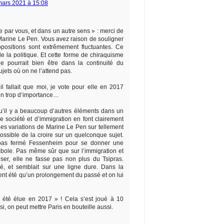
mars 2021 à 15:08
tre par vous, et dans un autre sens » : merci de
Marine Le Pen. Vous avez raison de souligner
positions sont extrêmement fluctuantes. Ce
e la politique. Et cette forme de chiraquisme
lle pourrait bien être dans la continuité du
jets où on ne l’attend pas.
il fallait que moi, je vote pour elle en 2017
en trop d’importance…
 qu’il y a beaucoup d’autres éléments dans un
e société et d’immigration en font clairement
 les variations de Marine Le Pen sur tellement
possible de la croire sur un quelconque sujet.
t pas fermé Fessenheim pour se donner une
mbole. Pas même sûr que sur l’immigration et
liser, elle ne fasse pas non plus du Tsipras.
, et semblait sur une ligne dure. Dans la
vent été qu’un prolongement du passé et on lui
 été élue en 2017 » ! Cela s’est joué à 10
si, on peut mettre Paris en bouteille aussi.