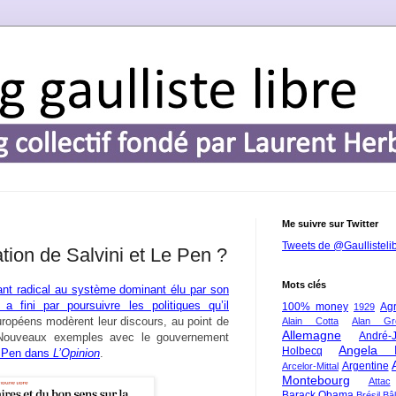
Me suivre sur Twitter
Tweets de @Gaullisteli
ion de Salvini et Le Pen ?
Mots clés
ant radical au système dominant élu par son
l a fini par poursuivre les politiques qu’il
100% money
Agr
1929
européens modèrent leur discours, au point de
Alain Cotta
Alan Gr
Allemagne
André-
 Nouveaux exemples avec le gouvernement
Angela 
Holbecq
e Pen dans
L’Opinion
.
Argentine
Arcelor-Mittal
Montebourg
Attac
Barack Obama
Brésil
Bâl