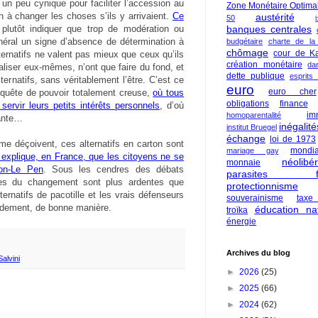
 un peu cynique pour faciliter l’accession au
Zone Monétaire Optima
n à changer les choses s’ils y arrivaient.
Ce
austérité
50
lutôt indiquer que trop de modération ou
banques centrales
néral un signe d’absence de détermination à
budgétaire
charte de la
chômage
cour de Ka
rnatifs ne valent pas mieux que ceux qu’ils
création monétaire
da
éaliser eux-mêmes, n’ont que faire du fond, et
dette publique
esprits
rnatifs, sans véritablement l’être. C’est ce
euro
euro cher
e quête de pouvoir totalement creuse,
où tous
obligations
finance
ervir leurs petits intérêts personnels
, d’où
im
homoparentalité
iante…
inégalité
institut Bruegel
échange
loi de 1973
 déçoivent, ces alternatifs en carton sont
mondia
mariage gay
 explique, en France, que les citoyens ne se
néolibé
monnaie
ron-Le Pen
. Sous les cendres des débats
parasites fi
ises du changement sont plus ardentes que
protectionnisme
ternatifs de pacotille et les vrais défenseurs
souverainisme
taxe
idement, de bonne manière.
éducation nat
troïka
énergie
Archives du blog
alvini
►
2026
(25)
►
2025
(66)
►
2024
(62)