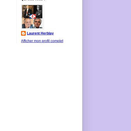
Laurent Herblay
Afficher mon profil complet