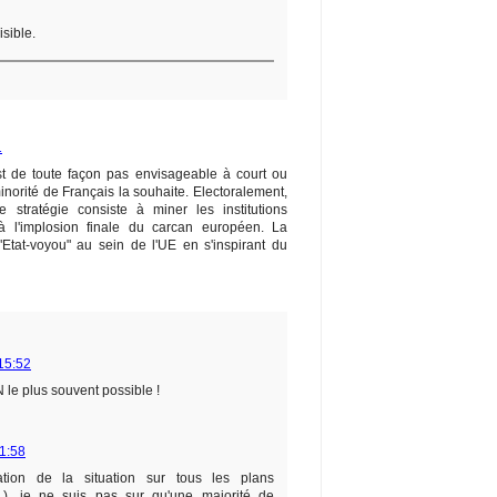
isible.
1
est de toute façon pas envisageable à court ou
orité de Français la souhaite. Electoralement,
e stratégie consiste à miner les institutions
'à l'implosion finale du carcan européen. La
"Etat-voyou" au sein de l'UE en s'inspirant du
15:52
 le plus souvent possible !
1:58
tion de la situation sur tous les plans
...), je ne suis pas sur qu'une majorité de