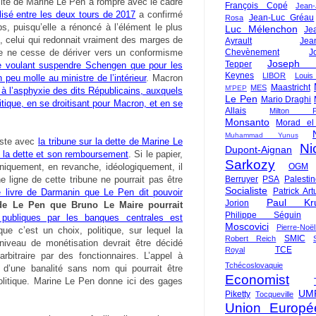
acité de Marine Le Pen à rompre avec le cadre
François Copé
Jean
alisé entre les deux tours de 2017
a confirmé
Jean-Luc Gréau
Rosa
s, puisqu’elle a rénoncé à l’élément le plus
Luc Mélenchon
Je
celui qui redonnait vraiment des marges de
Ayrault
Jea
e ne cesse de dériver vers un conformisme
Chevènement
J
Joseph St
Tepper
e voulant suspendre Schengen que pour les
Keynes
LIBOR
Louis
n peu molle au ministre de l’intérieur
. Macron
Maastricht
MES
M'PEP
à l’asphyxie des dits Républicains, auxquels
Le Pen
Mario Draghi
itique, en se droitisant pour Macron, et en se
Allais
Milton Fr
Monsanto
Morad el
Muhammad Yunus
iste avec
la tribune sur la dette de Marine Le
Ni
Dupont-Aignan
 la dette et son remboursement
. Si le papier,
Sarkozy
hniquement, en revanche, idéologiquement, il
OGM
 ligne de cette tribune ne pourrait pas être
Berruyer
PSA
Palesti
Socialiste
Patrick Art
e livre de Darmanin que Le Pen dit pouvoir
Paul Kr
Jorion
 de Le Pen que Bruno Le Maire pourrait
Philippe Séguin
publiques par les banques centrales est
Moscovici
Pierre-Noë
que c’est un choix, politique, sur lequel la
SMIC
Robert Reich
niveau de monétisation devrait être décidé
TCE
Royal
bitraire par des fonctionnaires. L’appel à
Tchécoslovaquie
 d’une banalité sans nom qui pourrait être
Economist
olitique. Marine Le Pen donne ici des gages
UM
Piketty
Tocqueville
Union Europé