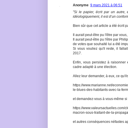
Anonyme
9 mars 2021 à 06:51
"Si le papier, écrit par un autre
idéologiquement, il est d’un confor
Bien sûr que cet article a été écrit 
Il aurait peut-être pu l'être par vous
Il aurait peut-être pu l'être par Phil
de votes que souhaité lui a été imputé,
Si vous vouliez qu'il reste, il fal
2017.
Enfin, vous persistez à raisonner 
cadre adapté à une élection.
Allez leur demander, à eux, ce qu'il
https://www.marianne.net/economie/
le-blues-des-habitants-avec-la-ferm
et demandez-vous à vous-même si v
https://www.valeursactuelles.com/cl
macron-sous-traitant-de-la-propa
et autres conséquences néfastes a