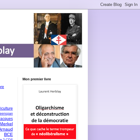
Mon premier livre
bre
iculture
eenspan
Jacques
Merkel
Arnaud
BCE
e 2
CDS