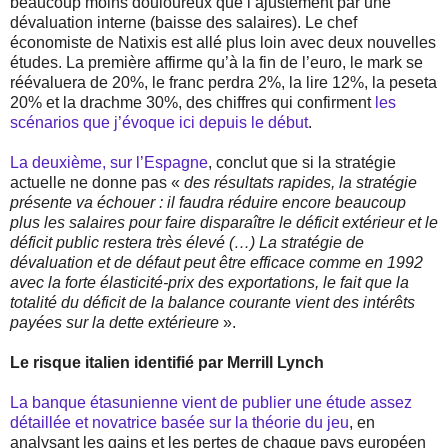
beaucoup moins douloureux que l’ajustement par une
dévaluation interne (baisse des salaires). Le chef
économiste de Natixis est allé plus loin avec deux nouvelles
études. La première affirme qu’à la fin de l’euro, le mark se
réévaluera de 20%, le franc perdra 2%, la lire 12%, la peseta
20% et la drachme 30%, des chiffres qui confirment
les
scénarios que j’évoque ici depuis le début
.
La deuxième, sur l’Espagne
, conclut que si la stratégie
actuelle ne donne pas «
des résultats rapides, la stratégie
présente va échouer : il faudra réduire encore beaucoup
plus les salaires pour faire disparaître le déficit extérieur et le
déficit public restera très élevé (…) La stratégie de
dévaluation et de défaut peut être efficace comme en 1992
avec la forte élasticité-prix des exportations, le fait que la
totalité du déficit de la balance courante vient des intérêts
payées sur la dette extérieure
».
Le risque italien identifié par Merrill Lynch
La banque étasunienne vient de publier une étude assez
détaillée et novatrice basée sur la théorie du jeu
, en
analysant les gains et les pertes de chaque pays européen