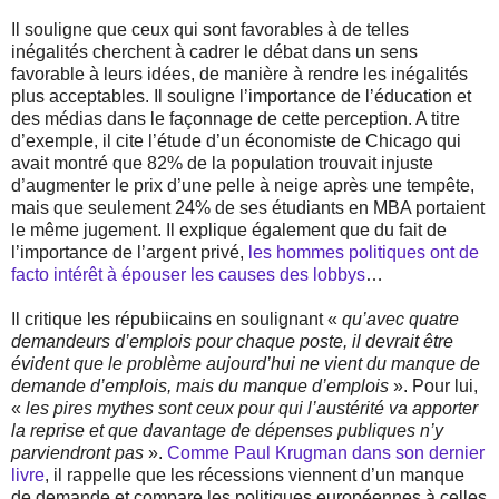
Il souligne que ceux qui sont favorables à de telles
inégalités cherchent à cadrer le débat dans un sens
favorable à leurs idées, de manière à rendre les inégalités
plus acceptables. Il souligne l’importance de l’éducation et
des médias dans le façonnage de cette perception. A titre
d’exemple, il cite l’étude d’un économiste de Chicago qui
avait montré que 82% de la population trouvait injuste
d’augmenter le prix d’une pelle à neige après une tempête,
mais que seulement 24% de ses étudiants en MBA portaient
le même jugement. Il explique également que du fait de
l’importance de l’argent privé,
les hommes politiques ont de
facto intérêt à épouser les causes des lobbys
…
Il critique les répubiicains en soulignant «
qu’avec quatre
demandeurs d’emplois pour chaque poste, il devrait être
évident que le problème aujourd’hui ne vient du manque de
demande d’emplois, mais du manque d’emplois
». Pour lui,
«
les pires mythes sont ceux pour qui l’austérité va apporter
la reprise et que davantage de dépenses publiques n’y
parviendront pas
».
Comme Paul Krugman dans son dernier
livre
, il rappelle que les récessions viennent d’un manque
de demande et compare les politiques européennes à celles