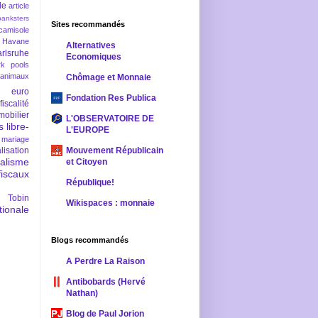
le
article
banksters
Sites recommandés
camisole
 Havane
Alternatives
rlsruhe
Economiques
rk pools
 animaux
Chômage et Monnaie
euro
Fondation Res Publica
fiscalité
mobilier
L'OBSERVATOIRE DE
s
libre-
L'EUROPE
mariage
lisation
Mouvement Républicain
ralisme
et Citoyen
scaux
République!
 Tobin
Wikispaces : monnaie
ionale
Blogs recommandés
A Perdre La Raison
Antibobards (Hervé
Nathan)
Blog de Paul Jorion