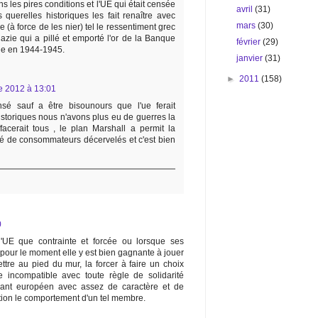
s les pires conditions et l'UE qui était censée
avril
(31)
s querelles historiques les fait renaître avec
mars
(30)
(à force de les nier) tel le ressentiment grec
azie qui a pillé et emporté l'or de la Banque
février
(29)
le en 1944-1945.
janvier
(31)
►
2011
(158)
 2012 à 13:01
sé sauf a être bisounours que l'ue ferait
historiques nous n'avons plus eu de guerres la
cerait tous , le plan Marshall a permit la
é de consommateurs décervelés et c'est bien
0
'UE que contrainte et forcée ou lorsque ses
s pour le moment elle y est bien gagnante à jouer
mettre au pied du mur, la forcer à faire un choix
ncompatible avec toute règle de solidarité
eant européen avec assez de caractère et de
tion le comportement d'un tel membre.