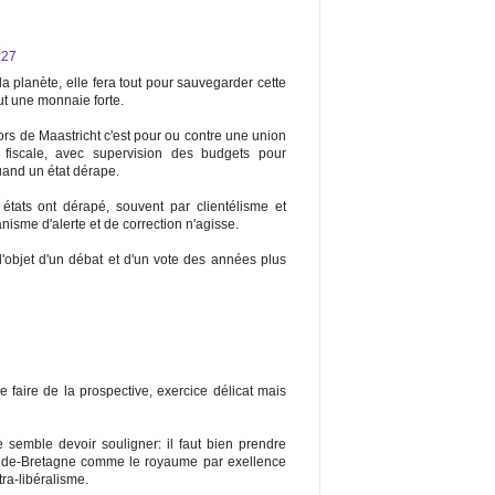
:27
la planète, elle fera tout pour sauvegarder cette
ut une monnaie forte.
lors de Maastricht c'est pour ou contre une union
et fiscale, avec supervision des budgets pour
quand un état dérape.
 états ont dérapé, souvent par clientélisme et
sme d'alerte et de correction n'agisse.
'objet d'un débat et d'un vote des années plus
e faire de la prospective, exercice délicat mais
 semble devoir souligner: il faut bien prendre
ande-Bretagne comme le royaume par exellence
tra-libéralisme.