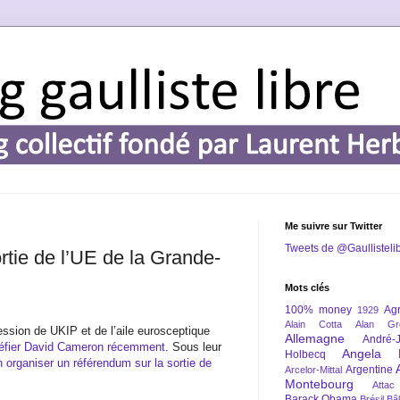
Me suivre sur Twitter
Tweets de @Gaullisteli
rtie de l’UE de la Grande-
Mots clés
100% money
Agr
1929
Alain Cotta
Alan Gr
ssion de UKIP et de l’aile eurosceptique
Allemagne
André-
 défier David Cameron récemment
. Sous leur
Angela 
Holbecq
n organiser un référendum sur la sortie de
Argentine
Arcelor-Mittal
Montebourg
Attac
Barack Obama
Brésil
Bâl