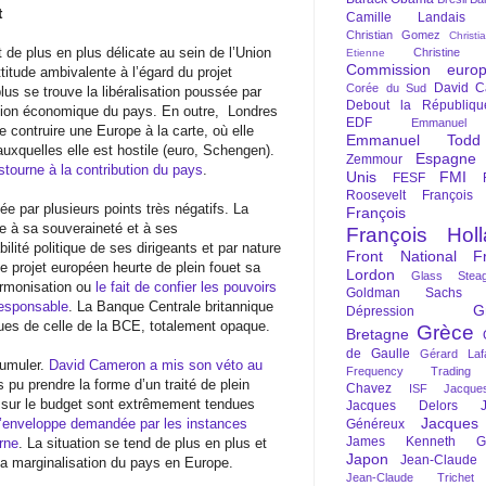
t
Camille Landais
Christian Gomez
Christi
 de plus en plus délicate au sein de l’Union
Christine 
Etienne
Commission euro
itude ambivalente à l’égard du projet
David C
Corée du Sud
us se trouve la libéralisation poussée par
Debout la Républiqu
ition économique du pays. En outre,
Londres
EDF
Emmanuel
e contruire une Europe à la carte, où elle
Emmanuel Todd
 auxquelles elle est hostile (euro, Schengen).
Espagne
Zemmour
stourne à la contribution du pays
.
Unis
FMI
FESF
Roosevelt
François
ée par plusieurs points très négatifs. La
François Fi
e à sa souveraineté et à ses
François Hol
ilité politique de ses dirigeants et par nature
Front National
F
le projet européen heurte de plein fouet sa
Lordon
Glass Steag
harmonisation ou
le fait de confier les pouvoirs
Goldman Sachs
responsable
. La Banque Centrale britannique
G
Dépression
ieues de celle de la BCE, totalement opaque.
Grèce
Bretagne
de Gaulle
Gérard Laf
cumuler.
David Cameron a mis son véto au
Frequency Trading
s pu prendre la forme d’un traité de plein
Chavez
ISF
Jacque
 sur le budget sont extrêmement tendues
Jacques Delors
Jacques
l’enveloppe demandée par les instances
Généreux
James Kenneth Gal
rne
. La situation se tend de plus en plus et
Japon
Jean-Claude
la marginalisation du pays en Europe.
Jean-Claude Trichet