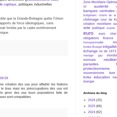
Zone Monétaire Optima
de capitaux,
politiques industrielles
austérité
50
banques centrales
budgétaire
charte de la
sible que la Grande-Bretagne quitte l’Union
chômage
cour de Ka
apports de force idéologiques, sans
création monétaire
da
erait limitée par le cadre extrêmement
dette publique
esprits
euro
nique.
euro cher
obligations
finance
im
homoparentalité
inégalité
institut Bruegel
échange
loi de 1973
mondia
mariage gay
néolibé
monnaie
parasites fi
protectionnisme
souverainisme
taxe
éducation nat
troïka
 08:58
énergie
ne création des usa pour affaiblir les Nations
 le bras mais les préoccupations des usa ont
e giron des usa leurs populations faite de
Archives du blog
ses sont compatibles
►
2026
(25)
►
2025
(66)
►
2024
(62)