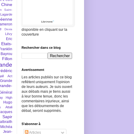
Chine
an Saint-
Lagarde
péenne
ameron
e
Dexia
disponible en cliquant sur la
 Lévy
couverture
Eric
Etats-
Rechercher dans ce blog
Franklin
 Bayrou
llon
lande
Avertissement
rédéric
all Act
Les articles publiés sur ce blog
Grande
reflètent uniquement l'opinion
rande-
de leurs auteurs. Je suis ouvert
aux débats mais je tiens aussi
Général
à leur bonne tenue, donc les
ay
High
commentaires injurieux, ainsi
Hugo
que les détournements de
s Attali
débat, seront supprimés.
Jacques
 Sapir
braith
S’abonner à
 Michéa
Jean-
Articles