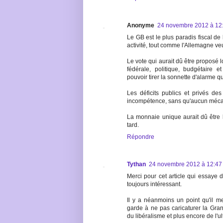
Anonyme
24 novembre 2012 à 12
Le GB est le plus paradis fiscal de 
activité, tout comme l'Allemagne ve
Le vote qui aurait dû être proposé 
fédérale, politique, budgétaire 
pouvoir tirer la sonnette d'alarme 
Les déficits publics et privés des
incompétence, sans qu'aucun mécani
La monnaie unique aurait dû être l
tard.
Répondre
Tythan
24 novembre 2012 à 12:47
Merci pour cet article qui essaye d
toujours intéressant.
Il y a néanmoins un point qu'il me
garde à ne pas caricaturer la Gr
du libéralisme et plus encore de l'ul