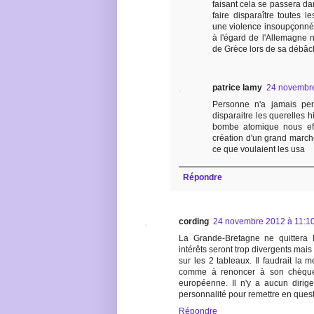
faisant cela se passera dan
faire disparaître toutes le
une violence insoupçonnée 
à l'égard de l'Allemagne n
de Grèce lors de sa débâc
patrice lamy
24 novembre
Personne n'a jamais pen
disparaitre les querelles 
bombe atomique nous effa
création d'un grand march
ce que voulaient les usa
Répondre
cording
24 novembre 2012 à 11:1
La Grande-Bretagne ne quittera l
intérêts seront trop divergents mai
sur les 2 tableaux. Il faudrait la 
comme à renoncer à son chèque i
européenne. Il n'y a aucun dirig
personnalité pour remettre en ques
Répondre