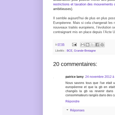
restrictions et taxation des mouvements 
ambitieuses).
Il semble aujourd’hui de plus en plus pos
Européenne. Mais si cela changerait les r
nouveaux traités européens, l’évolution s
contraignant mis en place depuis l’Acte U
à
07:55
Libellés :
BCE
,
Grande-Bretagne
20 commentaires:
patrice lamy
24 novembre 2012 à
Nous savons tous que l'ue etait u
européenne et que la gb en etait
changés la gb va revenir dans l
consommateurs rangés dans des ca
Répondre
Réponses