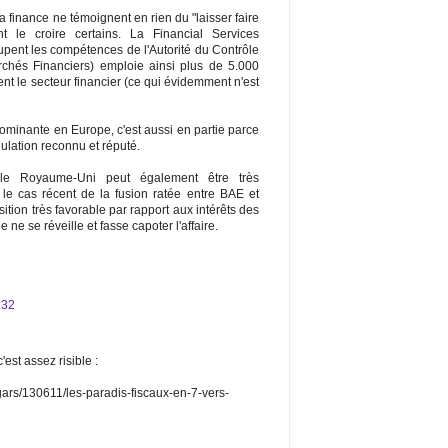
a finance ne témoignent en rien du "laisser faire
t le croire certains. La Financial Services
upent les compétences de l'Autorité du Contrôle
archés Financiers) emploie ainsi plus de 5.000
ent le secteur financier (ce qui évidemment n'est
dominante en Europe, c'est aussi en partie parce
ulation reconnu et réputé.
le Royaume-Uni peut également être très
e le cas récent de la fusion ratée entre BAE et
ion très favorable par rapport aux intérêts des
ne se réveille et fasse capoter l'affaire.
:32
'est assez risible :
lgars/130611/les-paradis-fiscaux-en-7-vers-