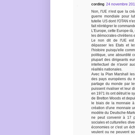
cording
24 novembre 201
Non, l'UE n'est que la cr
guerre mondiale pour lu
tutelle US dont l'OTAN n'e
fait réintégrer le commande
L'Europe, cette Europe-là, e
les démocrates-chrétiens et 
Le non dit de l'UE est N
dépasser les Etats et l
l'histoire puisqu'elle comm
politique, une absurdité c
plupart des dirigeants eu
intellectuel de n'avoir a
réalités nationales.
Avec la Plan Marshall le
des pays européens du mo
partage du monde par les
puissent rivaliser et leur 
en 1971 ils ont détruit le 
de Bretton Woods et depui
le biais de la monnaie à
création d'une monnaie uni
modèle du Deutsche-Mark f
ne peut convenir à 17 pa
sociales et culturelles div
économies or c'est un éch
veulent ou ne peuvent sor