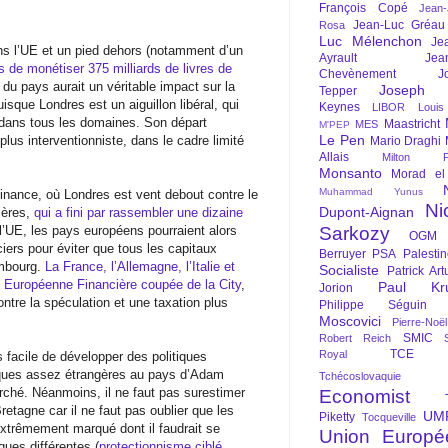
François Copé
Jean
Jean-Luc Gréau
Rosa
Luc Mélenchon
Je
ans l’UE et un pied dehors (notamment d’un
Ayrault
Jea
is de monétiser 375 milliards de livres de
Chevènement
J
e du pays aurait un véritable impact sur la
Joseph St
Tepper
isque Londres est un aiguillon libéral, qui
Keynes
LIBOR
Louis
on dans tous les domaines. Son départ
Maastricht
MES
M'PEP
Le Pen
lus interventionniste, dans le cadre limité
Mario Draghi
Allais
Milton Fr
Monsanto
Morad el
Muhammad Yunus
nance, où Londres est vent debout contre le
Ni
Dupont-Aignan
ières,
qui a fini par rassembler une dizaine
 l’UE, les pays européens pourraient alors
Sarkozy
OGM
iers pour éviter que tous les capitaux
Berruyer
PSA
Palesti
embourg.
La France, l’Allemagne, l’Italie et
Socialiste
Patrick Art
e Européenne Financière coupée de la City
,
Paul Kr
Jorion
ntre la spéculation et une taxation plus
Philippe Séguin
Moscovici
Pierre-Noë
SMIC
Robert Reich
TCE
Royal
s facile de développer des politiques
atiques assez étrangères au pays d’Adam
Tchécoslovaquie
arché. Néanmoins, il ne faut pas surestimer
Economist
retagne car il ne faut pas oublier que les
UM
Piketty
Tocqueville
 extrêmement marqué dont il faudrait se
Union Europé
ques différentes (
protectionnisme ciblé
,