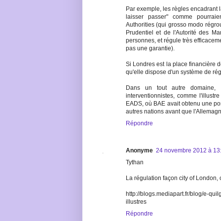
Par exemple, les règles encadrant l
laisser passer" comme pourraien
Authorities (qui grosso modo régro
Prudentiel et de l'Autorité des M
personnes, et régule très efficacem
pas une garantie).
Si Londres est la place financière 
qu'elle dispose d'un système de rég
Dans un tout autre domaine, 
interventionnistes, comme l'illustr
EADS, où BAE avait obtenu une posit
autres nations avant que l'Allemagne 
Répondre
Anonyme
24 novembre 2012 à 13
Tythan
La régulation façon city of London, c
http://blogs.mediapart.fr/blog/e-qui
illustres
Répondre