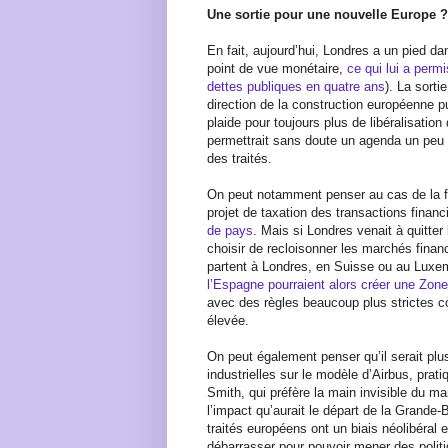
Une sortie pour une nouvelle Europe ?
En fait, aujourd’hui, Londres a un pied d
point de vue monétaire,
ce qui lui a perm
dettes publiques en quatre ans
). La sorti
direction de la construction européenne pu
plaide pour toujours plus de libéralisati
permettrait sans doute un agenda un peu p
des traités.
On peut notamment penser au cas de la fi
projet de taxation des transactions financ
de pays
. Mais si Londres venait à quitter
choisir de recloisonner les marchés financ
partent à Londres, en Suisse ou au Lux
l’Espagne pourraient alors créer une Zon
avec des règles beaucoup plus strictes co
élevée.
On peut également penser qu’il serait plu
industrielles sur le modèle d’Airbus, pr
Smith, qui préfère la main invisible du m
l’impact qu’aurait le départ de la Grande-B
traités européens ont un biais néolibéral
débarrasser pour pouvoir mener des politi