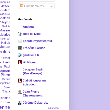
-Jacques
Jean-
Commentaires
an-Marc
n-Pierre
onathan
Mes favoris
iglitz
 Gallois
Antidote
Marine
Blog de Nico
Maurice
iedman
Eco(dé)mystificateur
 Hallab
Nicolas
Frédéric Lordon
colas
gaullisme.fr
Olivier
Parti
ne
iPolitique
us
Paul
Jacques Sapir
ugman
(RussEurope)
Pierre
l Giraud
J'ai dû louper un
Ségolène
épisode...
TSCG
The
Jean-Pierre
Chevènement
Thomas
P
Uber
Jérôme Delacroix
enne
Tout afficher