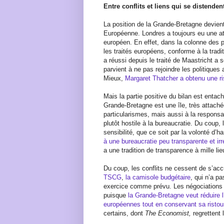
Entre conflits et liens qui se distenden
La position de la Grande-Bretagne devient
Européenne. Londres a toujours eu une att
européen. En effet, dans la colonne des pl
les traités européens, conforme à la trad
a réussi depuis le traité de Maastricht a s
parvient à ne pas rejoindre les politiques
Mieux,
Margaret Thatcher a obtenu une ri
Mais la partie positive du bilan est entach
Grande-Bretagne est une île, très attaché
particularismes, mais aussi à la responsab
plutôt hostile à la bureaucratie. Du coup, 
sensibilité, que ce soit par la volonté d’
à une bureaucratie peu transparente et ir
a une tradition de transparence à mille l
Du coup, les conflits ne cessent de s’ac
TSCG
,
la camisole budgétaire
, qui n’a pa
exercice comme prévu. Les négociations
puisque
la Grande-Bretagne veut réduire 
européennes tout en conservant sa ristou
certains, dont
The Economist,
regrettent 