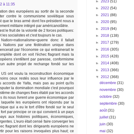
►
2023
(51)
2 à 11:35
►
2022
(54)
éation des européens au sortir de la seconde
►
2021
(88)
tter contre le communisme soviétique sous
st que le bras armé dont l'ex-président nous a
►
2020
(95)
ment militaire intégré par américanolâtrie.
►
2019
(94)
st le fruit de la volonté de 2 forces politiques:
les socialistes et c'est toujours le cas.
►
2018
(138)
ation=nationalisme=guerre donc il fallait
►
2017
(279)
es Nations par une fédération unique dans
►
2016
(305)
encerait par l'économie ce qui entrainerait le
omplète dont on voit l'échec flagrant mais la
►
2015
(428)
ropéens s'entêtent par paresse, conformisme
►
2014
(408)
ucun autre projet de rechange fondé sur les
►
2013
(366)
s US ont voulu la reconstruction économique
▼
2012
(368)
ins ceux restés sous leur influence par le
décembre
(31)
 accords de Yalta, mais pas au point qu'ils
disputer la domination mondiale c'est pourquoi
novembre
(30)
système de changes fixes établi par les accords
octobre
(32)
s ils nous livrent une guerre économique par
 laquelle les européens ont répondu par la
septembre
(30)
que qui a eu le tort d'être fondé sur le seul
août
(31)
ort par principe or ce qui convient à un pays
ys aux histoires politiques, économiques,
juillet
(31)
ergentes. L'euro était censé faire converger les
juin
(30)
ec flagrant dont les dirigeants européens ne
mai
(32)
tir pour les raisons invoquées plus haut; ce