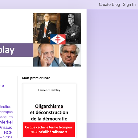
Mon premier livre
bre
iculture
eenspan
Jacques
Merkel
Arnaud
BCE
e 2
CDS