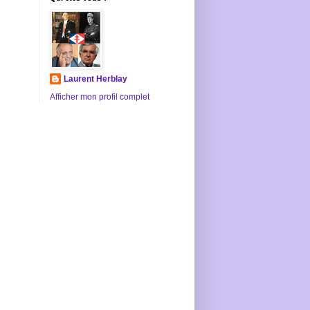
Laurent Herblay
Afficher mon profil complet