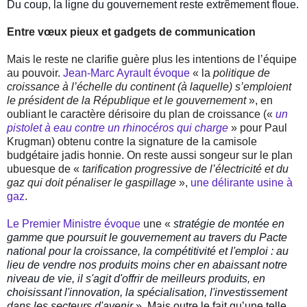
Du coup, la ligne du gouvernement reste extrêmement floue.
Entre vœux pieux et gadgets de communication
Mais le reste ne clarifie guère plus les intentions de l’équipe
au pouvoir.
Jean-Marc Ayrault évoque
« la
politique de
croissance à l’échelle du continent (à laquelle) s’emploient
le président de la République et le gouvernement
», en
oubliant le caractère dérisoire du plan de croissance («
un
pistolet à eau contre un rhinocéros qui charge
» pour Paul
Krugman) obtenu contre la signature de la camisole
budgétaire jadis honnie. On reste aussi songeur sur le plan
ubuesque de «
tarification progressive de l’électricité et du
gaz qui doit pénaliser le gaspillage
»,
une délirante usine à
gaz
.
Le Premier Ministre évoque
une «
stratégie de montée en
gamme que poursuit le gouvernement au travers du Pacte
national pour la croissance, la compétitivité et l'emploi : au
lieu de
vendre
nos produits moins cher en abaissant notre
niveau de vie, il s'agit d'
offrir
de meilleurs produits, en
choisissant l'innovation, la spécialisation, l'investissement
dans les secteurs d'
avenir
». Mais outre le fait qu’une telle