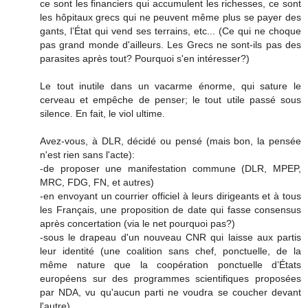
ce sont les financiers qui accumulent les richesses, ce sont
les hôpitaux grecs qui ne peuvent même plus se payer des
gants, l’État qui vend ses terrains, etc... (Ce qui ne choque
pas grand monde d'ailleurs. Les Grecs ne sont-ils pas des
parasites après tout? Pourquoi s'en intéresser?)
Le tout inutile dans un vacarme énorme, qui sature le
cerveau et empêche de penser; le tout utile passé sous
silence. En fait, le viol ultime.
Avez-vous, à DLR, décidé ou pensé (mais bon, la pensée
n'est rien sans l'acte):
-de proposer une manifestation commune (DLR, MPEP,
MRC, FDG, FN, et autres)
-en envoyant un courrier officiel à leurs dirigeants et à tous
les Français, une proposition de date qui fasse consensus
après concertation (via le net pourquoi pas?)
-sous le drapeau d'un nouveau CNR qui laisse aux partis
leur identité (une coalition sans chef, ponctuelle, de la
même nature que la coopération ponctuelle d’États
européens sur des programmes scientifiques proposées
par NDA, vu qu'aucun parti ne voudra se coucher devant
l'autre)