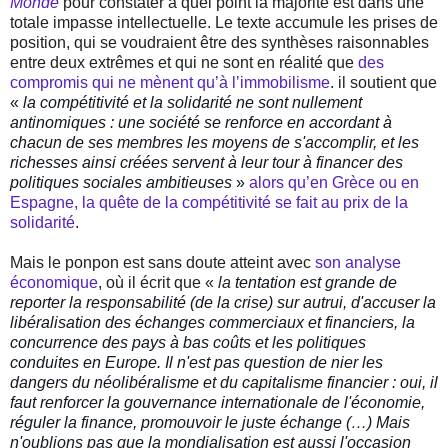
Monde
pour constater à quel point la majorité est dans une
totale impasse intellectuelle. Le texte accumule les prises de
position, qui se voudraient être des synthèses raisonnables
entre deux extrêmes et qui ne sont en réalité que
des
compromis qui ne mènent qu’à l’immobilisme
. il soutient que
«
la compétitivité et la solidarité ne sont nullement
antinomiques : une société se renforce en accordant à
chacun de ses membres les moyens de s'
accomplir
, et les
richesses ainsi créées servent à leur tour à
financer
des
politiques sociales ambitieuses
»
alors qu’en Grèce ou en
Espagne, la quête de la compétitivité se fait au prix de la
solidarité
.
Mais le ponpon est sans doute atteint avec
son analyse
économique
, où il écrit que «
la
tentation est grande de
reporter
la responsabilité (de la crise) sur autrui, d'
accuser
la
libéralisation des échanges commerciaux et financiers, la
concurrence des pays à bas coûts et les politiques
conduites en
Europe
. Il n'est pas question de
nier
les
dangers du néolibéralisme et du capitalisme financier : oui, il
faut
renforcer
la gouvernance internationale de l'économie,
réguler la finance,
promouvoir
le juste échange (…) Mais
n'oublions pas que la mondialisation est aussi l'occasion