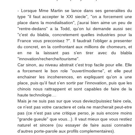
- Lorsque Mme Martin se lance dans ses generalites du
type "il faut accepter le XXI siecle", "on a forcement une
place dans la mondialisation", j'aurai bien aime un peu de
"rentre-dedans" a la Todd, qu'on lui demande aussi sec
"c'est du blabla, concretement quelles industries pour la
France vous preconisez ?". Il faudrait l'obliger a presenter
du concret, en la confrontant aux millions de chomeurs, et
en ne la laissant pas s'en tirer avec du blabla
"innovation/recherche/tourisme".
Car sinon, au niveau abstrait c'est trop facile pour elle. Elle
a forcement le bon role "ouvert/moderne", et elle peut
enchainer les incoherences, en expliquant qu'on a une
place, puis qu'il faut s'en sortir par l'innovation, puis que les
chinois nous rattrappent et sont capables de faire de la
haute technologie....
Mais je ne suis pas sur que vous deviez/puissiez faire cela,
ce n'est pas votre caractere et cela ne marcherait peut-etre
pas (ce n'est pas une critique perso, je suis encore moins
"grande gueule" que vous...). Il vaut mieux que vous restiez
naturel et sincere (ou essayer de faire aussi connaitre
d'autres porte-parole aux profils complementaires).