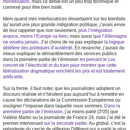
monétisation
, mais ce débat est un peu trop technique et
connexe pour être bien traité.
Idem quand mes interlocutrices dissertaient sur les bienfaits
qu’aurait une plus grande intégration politique, j’avais envie
de leur rappeler que non seulement,
plus l’intégration
avance, moins l’Europe va bien
, mais aussi
que l’Allemagne
ne voudra jamais
. J’ai choisi de ne pas expliquer
la logique
délétère des politiques d’austérité
. En revanche, j’aurais du
mieux expliquer le démantèlement des services publics
dans la première partie de l’émission
en prenant le cas
concret de l’électricité et du train pour montrer que cette
libéralisation dogmatique renchérit les prix et est totalement
artificielle
.
Sur la forme, il faut noter, que les journalistes adoptent un
discours réaliste et n’hésitent pas aujourd’hui à remettre en
cause les déclarations de la Commission Européenne ou
souligner l’impasse dans laquelle nous sommes.
Dans la
première partie de l’émission
, j’ai moins parlé (3’05) que
Valérie Martin ou la journaliste de France 24, mais j’ai été le
premier intervenant
sur la seconde partie
. Au global, c’est la
présidente du cercle de réflexion Différent qui a parlé le plus