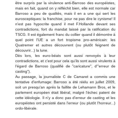
être surpris par la virulence anti-Barroso des européistes,
mais en fait, quand on y réfléchit bien, elle est normale car
Barroso a peu de qualités, mais il en a une qui sert les
eurosceptiques: la franchise, pour ne pas dire le cynisme! Il
n'est pas hypocrite quand il met F.Hollande devant ses
contradictions, fort du mandat laissé par la ratification du
TSCG. Il est également franc du collier quand il démontre à
quel point l'UE a un fort tropisme pro-américain: les
Quatremer et autres découvrent (ou plutôt feignent de
découvrir...) la lune.
Dès lors, les euro-béats sont aussi renvoyés à leur
contradictions, et c'est pour cela qu'ils sont aussi virulents à
l'égard de Barroso (qualifié de "caricature", d'"erreur de
casting").
Au passage, la journaliste C de Camaret a commis une
tentative d'enfumage: Barroso a été réélu en juillet 2009,
soit un presqu'an après la faillite de Lehamann Bros, et le
parlement européen était libéral, malgré l'échec patent de
cette idéologie. Il n'y a donc pas d'erreur de casting et les
européistes ont persisté dans l'erreur (ou plutôt l'horreur...)
ordo-libérale.