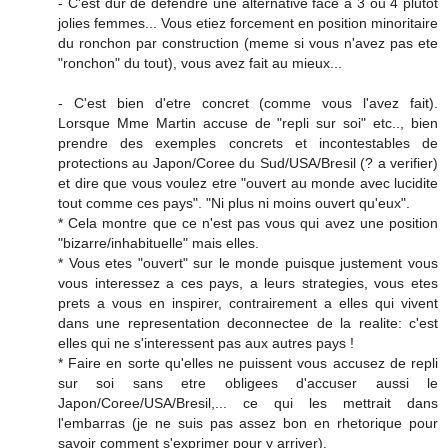
- C'est dur de defendre une alternative face a 3 ou 4 plutot
jolies femmes... Vous etiez forcement en position minoritaire
du ronchon par construction (meme si vous n'avez pas ete
"ronchon" du tout), vous avez fait au mieux...
- C'est bien d'etre concret (comme vous l'avez fait).
Lorsque Mme Martin accuse de "repli sur soi" etc.., bien
prendre des exemples concrets et incontestables de
protections au Japon/Coree du Sud/USA/Bresil (? a verifier)
et dire que vous voulez etre "ouvert au monde avec lucidite
tout comme ces pays". "Ni plus ni moins ouvert qu'eux".
* Cela montre que ce n'est pas vous qui avez une position
"bizarre/inhabituelle" mais elles.
* Vous etes "ouvert" sur le monde puisque justement vous
vous interessez a ces pays, a leurs strategies, vous etes
prets a vous en inspirer, contrairement a elles qui vivent
dans une representation deconnectee de la realite: c'est
elles qui ne s'interessent pas aux autres pays !
* Faire en sorte qu'elles ne puissent vous accusez de repli
sur soi sans etre obligees d'accuser aussi le
Japon/Coree/USA/Bresil,... ce qui les mettrait dans
l'embarras (je ne suis pas assez bon en rhetorique pour
savoir comment s'exprimer pour y arriver).