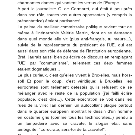
charmantes dames qui vantent les vertus de l'Europe...
A part la journaliste C. de Carmaret, qui était à peu près
dans son rôle, toutes vos autres opposantes (y compris la
présentatrice) étaient partisanes!
La palme du meilleur commissaire politique revient tout de
même à l'inénarrable Valérie Martin, dont on se demande
dans quel monde elle vit (plus anti-français, tu meurs...),
suivie de la représentante du président de l'UE, qui est
aussi dans son rôle de défense de l'institution européenne.
Bref, j'aurais aussi bien pu écrire ce discours en remplaçant
"UE" par "communisme", tellement ces deux femmes
étaient dogmatiques...
Le plus curieux, c'est qu'elles vivent à Bruxelles, mais hors-
sol! Et pour le coup, c'est véridique: à Bruxelles, les
eurocrates sont tellement détestés qu'ils refusent de se
mélanger avec le reste de la population (j'ai failli écrire
populace, c'est dire...). Cette exécration se voit dans les
rues de la ville: l'an dernier, un autocollant plaqué partout
dans le quartier européen montrait le dessin d'un homme
en costume gris (comme tous les technocrates..) pendu à
un lampadaire avec sa cravate; le slogan était sans
ambiguïté: "Eurocrate, sers-toi de ta cravate!".