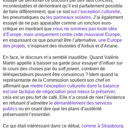
essayé de démonter ce discours par des faits concrets,
incontestables et démontrant qu’il est parfaitement possible
de faire différemment, que ce soit
sur l’exception culturelle
,
les pneumatiques ou
les panneaux solaires
. J’ai également
essayé de ne pas apparaîter comme un ronchon euro-
critique en montrant que
nous ne sommes pas toute idée
d’Europe, mais uniquement contre cette mauvaise Europe
,
en esquissant ce que pourrait être l’alternative,
une Europe
des projets
, s’inspirant des réussites d’Airbus et d’Ariane.
En face, le discours m’a semblé inaudible. Quand Valérie
Martin appelle à baisser sa garde pour essayer d’influer sur
le cours des choses par du
soft power
, combien de
téléspectateurs peuvent être convaincus ? Idem quand la
représentante de la Commission soutient son chef en
affirmant que
mettre l’exception culturelle dans la balance
est une tactique de négociation pour mieux la préserver
,
cela est un peu fort de café. Elle n’a cessé de nier l’évidence
en refusant d’admettre
le démantèlement des services
publics
ou en osant dire que les plans d’austérité
préservaient l’essentiel.
Ce qui était intéressant dans ce débat,
comme à Strasbourg