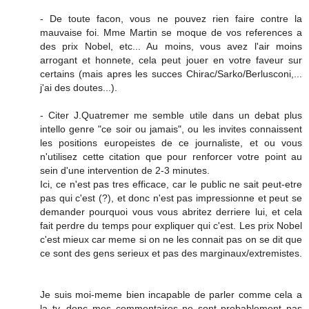
- De toute facon, vous ne pouvez rien faire contre la
mauvaise foi. Mme Martin se moque de vos references a
des prix Nobel, etc... Au moins, vous avez l'air moins
arrogant et honnete, cela peut jouer en votre faveur sur
certains (mais apres les succes Chirac/Sarko/Berlusconi,...
j'ai des doutes...).
- Citer J.Quatremer me semble utile dans un debat plus
intello genre "ce soir ou jamais", ou les invites connaissent
les positions europeistes de ce journaliste, et ou vous
n'utilisez cette citation que pour renforcer votre point au
sein d'une intervention de 2-3 minutes.
Ici, ce n'est pas tres efficace, car le public ne sait peut-etre
pas qui c'est (?), et donc n'est pas impressionne et peut se
demander pourquoi vous vous abritez derriere lui, et cela
fait perdre du temps pour expliquer qui c'est. Les prix Nobel
c'est mieux car meme si on ne les connait pas on se dit que
ce sont des gens serieux et pas des marginaux/extremistes.
Je suis moi-meme bien incapable de parler comme cela a
la tv, donc mes commentaires ne sont probablement pas