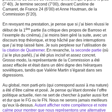
(7’40). Je termine second (7’00), devant Caroline de
Camaret, de France 24 (6’00) et Anne Houtman, de la
Commission (5’20).
En revoyant ma prestation, je pense que si j’ai bien réussi le
ère
début de la 1
partie (la critique des propos de Barroso et
l’exemple du cinéma), j’ai moins bien géré la suite, avec un
discours trop théorique, et trop hâché par des interruptions
que j’ai trop laissé faire. Je suis perplexe sur l’utilisation de
la citation de Quatremer
. En revanche,
la seconde partie
(où
j’ai le plus parlé), j’ai été plus incisif et assez concret.
Grosso modo, la représentante de la Commission a été
assez effacée et était dans un déni digne des hiérarques
soviétiques, tandis que Valérie Martin s’égarait dans ses
digressions.
Au global, mon parti-pris (qui correspond aussi à ma nature)
a été d’être calme et posé. Je pense qu’étant donnée l’offre
politique actuelle, rien ne sert de chercher à parler aussi fort
et dur que le FG ou le FN. Nous ne serons jamais meilleurs
qu’eux là-dessus.
Autant afficher notre compétence et notre
calme pour montrer que nous représentons une alternative