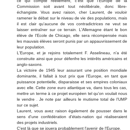
ce qui compte réellement, c'est que l'Europe de la
Commission soit avant tout néolibérale, donc libre-
échangiste. Vous avez raison, cher Laurent, de vouloir
ramener le débat sur le niveau de vie des populations, mais
il est clair qu'aucune de vos contradictrices ne veut se
laisser entraîner sur ce terrain. L'Allemagne étant le bon
élève de l'Ecole de Chicago, elle sera récompensée mais
les mauvais élèves seront punis par un appauvrissement de
leur population.
L'Europe, et je rejoins totalement F. Asselineau, n'a été
construite ainsi que pour défenfre les intérêts américains et
anglo-saxons.
La victoire de 1945 leur assurant une position mondiale
dominante, il fallait à tout prix que l'Europe, en tant que
puissance potentielle, disparaisse et ses empires coloniaux
avec elle. Cette zone euro atlantique va, dans tous les cas,
mettre un terme à ce projet européen tel qu'on voulait nous
le vendre . Je note par ailleurs le mutisme total de l'UMP
sur ce sujet.
Laurent, vous avez raison également de pousser dans le
sens d'une confédération d'états-nation qui réaliseraient
des projets industriels.
C'est là que se jouera probablement l'avenir de l'Europe.