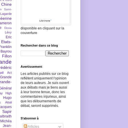
Chine
an Saint-
Lagarde
péenne
ameron
e
Dexia
disponible en cliquant sur la
 Lévy
couverture
Eric
Etats-
Rechercher dans ce blog
Franklin
 Bayrou
llon
lande
Avertissement
rédéric
all Act
Les articles publiés sur ce blog
Grande
reflètent uniquement l'opinion
rande-
de leurs auteurs. Je suis ouvert
aux débats mais je tiens aussi
Général
à leur bonne tenue, donc les
ay
High
commentaires injurieux, ainsi
Hugo
que les détournements de
s Attali
débat, seront supprimés.
Jacques
 Sapir
braith
S’abonner à
 Michéa
Jean-
Articles