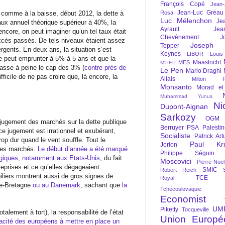
François Copé
Jean
Jean-Luc Gréau
comme à la baisse, début 2012, la dette à
Rosa
Luc Mélenchon
Je
ux annuel théorique supérieur à 40%, la
Ayrault
Jea
ncore, on peut imaginer qu’un tel taux était
Chevènement
J
excès passés. De tels niveaux étaient assez
Joseph St
Tepper
rgents. En deux ans, la situation s’est
Keynes
LIBOR
Louis
 peut emprunter à 5% à 5 ans et que la
Maastricht
MES
M'PEP
épasse à peine le cap des 3% (
contre près de
Le Pen
Mario Draghi
ifficile de ne pas croire que, là encore, la
Allais
Milton Fr
Monsanto
Morad el
Muhammad Yunus
Ni
Dupont-Aignan
Sarkozy
OGM
 jugement des marchés sur la dette publique
Berruyer
PSA
Palesti
e jugement est irrationnel et exubérant,
Socialiste
Patrick Art
op dur quand le vent souffle. Tout le
Paul Kr
Jorion
 les marchés.
Le début d’année a été marqué
Philippe Séguin
logiques, notamment aux Etats-Unis
, du fait
Moscovici
Pierre-Noë
treprises et ce qu’elles dégageaient
SMIC
Robert Reich
iers montrent aussi de gros signes de
TCE
Royal
de-Bretagne
ou au Danemark
, sachant que
la
Tchécoslovaquie
Economist
UM
Piketty
Tocqueville
talement à tort), la responsabilité de l’état
Union Europé
acité des européens à mettre en place un