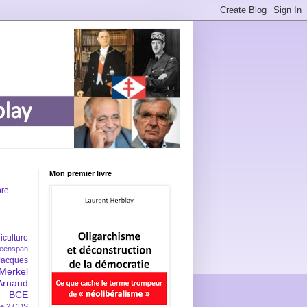
Mon premier livre
bre
iculture
eenspan
Jacques
Merkel
Arnaud
BCE
e 2
CDS