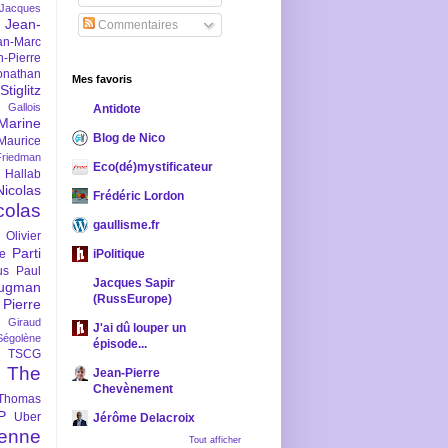
-Jacques
Jean-
Commentaires
an-Marc
n-Pierre
onathan
Mes favoris
iglitz
 Gallois
Antidote
Marine
Blog de Nico
Maurice
iedman
Eco(dé)mystificateur
 Hallab
Nicolas
Frédéric Lordon
colas
gaullisme.fr
Olivier
Parti
ne
iPolitique
us
Paul
Jacques Sapir
ugman
(RussEurope)
Pierre
l Giraud
J'ai dû louper un
Ségolène
épisode...
TSCG
The
Jean-Pierre
Chevènement
Thomas
P
Uber
Jérôme Delacroix
enne
Tout afficher