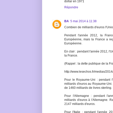
dollar en 1971
Répondre
BA
5 mai 2014 à 11:38
Combien de milliards d'euros l'Uni
Pendant l'année 2012, la Franc
Européenne, mais la France a reç
Européenne.
En clair : pendant l'année 2012, l'
la France.
(Rappel : la dette publique de la Fr
http://www.lesechos.fr/medias/20
Pour le Royaume-Uni : pendant l
milliards d'euros au Royaume-Uni.
de 1460 milliards de livres sterling.
Pour l'Allemagne : pendant l'a
milliards d'euros à l'Allemagne. R
2147 milliards d'euros.
Pour l'Italie : pendant l'année 2