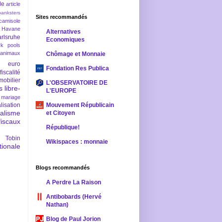
le
article
banksters
Sites recommandés
camisole
 Havane
Alternatives
rlsruhe
Economiques
rk pools
 animaux
Chômage et Monnaie
euro
Fondation Res Publica
fiscalité
mobilier
L'OBSERVATOIRE DE
s
libre-
L'EUROPE
mariage
lisation
Mouvement Républicain
ralisme
et Citoyen
scaux
République!
 Tobin
Wikispaces : monnaie
ionale
Blogs recommandés
A Perdre La Raison
Antibobards (Hervé
Nathan)
Blog de Paul Jorion