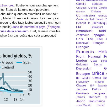
Camille Landais
trésor grec
illustre le nouveau changement
Christian Gomez
Christi
les Etats de la zone euro pouvaient
Christine 
Etienne
bsurdité quand on examinait un tant soit
Commission euro
n, Madrid, Paris ou Athènes. La crise qui a
David C
Corée du Sud
produire des taux justes puisqu’ils ont nourri
Debout la Républiqu
e public)
dans de nombreux pays (Espagne
EDF
Emmanuel
Emmanuel Todd
crise de la zone euro
. Bref, la main invisible
Espagne
Zemmour
ndise à si bas coûts que cela a provoqué
Unis
FMI
FESF
Roosevelt
François
François Fi
François Hol
Front National
F
Lordon
Glass Steag
Goldman Sachs
G
Dépression
Grèce
Bretagne
de Gaulle
Gérard Laf
Frequency Trading
Chavez
ISF
Jacque
Jacques Delors
Jacques
Généreux
James Kenneth Gal
Japon
Jean-Claude
Jean-Claude Trichet