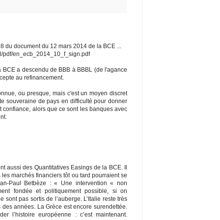
e 8 du document du 12 mars 2014 de la BCE ...
al/pdf/en_ecb_2014_10_f_sign.pdf
 la BCE a descendu de BBB à BBBL (de l'agance
accepte au refinancement.
nnue, ou presque, mais c'est un moyen discret
te souveraine de pays en difficulté pour donner
nt confiance, alors que ce sont les banques avec
nt.
 aussi des Quantitatives Easings de la BCE. Il
s les marchés financiers tôt ou tard pourraient se
Jean-Paul Betbèze : « Une intervention « non
ent fondée et politiquement possible, si on
sont pas sortis de l’auberge. L’Italie reste très
s des années. La Grèce est encore surendettée.
der l’histoire européenne : c’est maintenant.