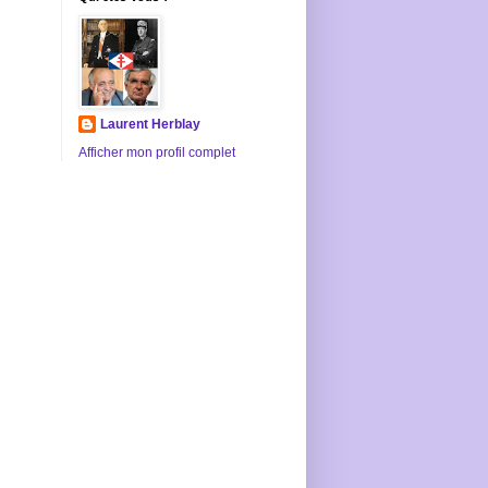
Laurent Herblay
Afficher mon profil complet