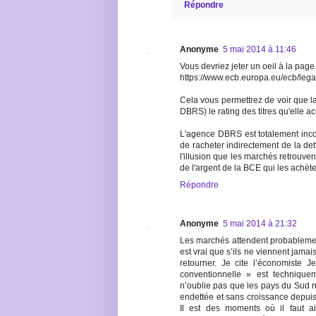
Répondre
Anonyme
5 mai 2014 à 11:46
Vous devriez jeter un oeil à la pag
https://www.ecb.europa.eu/ecb/leg
Cela vous permettrez de voir que
DBRS) le rating des titres qu'elle 
L'agence DBRS est totalement inco
de racheter indirectement de la det
l'illusion que les marchés retrouve
de l'argent de la BCE qui les achète
Répondre
Anonyme
5 mai 2014 à 21:32
Les marchés attendent probablement
est vrai que s’ils ne viennent jamai
retourner. Je cite l’économiste 
conventionnelle » est techniquem
n’oublie pas que les pays du Sud ne 
endettée et sans croissance depui
Il est des moments où il faut ai