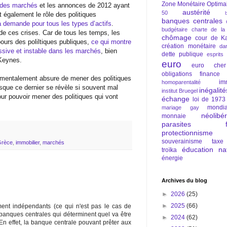
Zone Monétaire Optima
s des marchés
et les annonces de 2012 ayant
austérité
50
t également le rôle des politiques
banques centrales
a demande pour tous les types d’actifs
.
budgétaire
charte de la
 de ces crises. Car de tous les temps, les
chômage
cour de Ka
ours des poliltiques publiques,
ce qui montre
création monétaire
da
ssive et instable dans les marchés
, bien
dette publique
esprits
 Keynes.
euro
euro cher
obligations
finance
ndamentalement absure de mener des politiques
im
homoparentalité
que ce dernier se révèle si souvent mal
inégalité
institut Bruegel
our pouvoir mener des politiques qui vont
échange
loi de 1973
mondia
mariage gay
néolibé
monnaie
parasites fi
protectionnisme
souverainisme
taxe
Grèce
,
immobilier
,
marchés
éducation nat
troïka
énergie
Archives du blog
►
2026
(25)
►
2025
(66)
ent indépendants (ce qui n'est pas le cas de
 banques centrales qui déterminent quel va être
►
2024
(62)
En effet, la banque centrale pouvant prêter aux