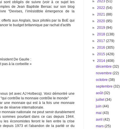
►
2023
(51)
ui sont obligés de suivre (voir à ce sujet les
emples de Jean Baptiste Bersac sur son blog
►
2022
(54)
vre "Devises, l’irrésistible émergence de la
►
2021
(88)
fferts aux Anglais, taux pilotés par la BoE qui
►
2020
(95)
nancer le budget britannique par rachat d'actifs
►
2019
(94)
►
2018
(138)
►
2017
(279)
►
2016
(305)
►
2015
(428)
président De Gaulle :
▼
2014
(408)
t pas à la corbeille »
décembre
(32)
novembre
(22)
octobre
(38)
septembre
(32)
août
(32)
c vous (et avec AJ Holbecq). Voici démontré une
e "qui contrôle la monnaie contrôle le monde"
juillet
(34)
ar une monnaie qui est à la fois une monnaie
juin
(44)
ie de réserve internationale.
ne monnaie nationale ne peut servir durablement
mai
(43)
us sommes pourtant dans ce cas depuis 1944.
avril
(42)
 les économistes feront le lien entre la crise
e depuis 1973 et l'abandon de la parité or du
mars
(25)