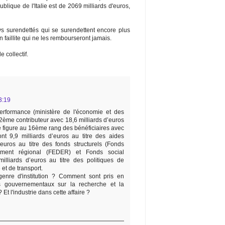
publique de l'Italie est de 2069 milliards d'euros,
s surendettés qui se surendettent encore plus
n faillite qui ne les rembourseront jamais.
 collectif.
3:19
erformance (ministère de l'économie et des
 2ème contributeur avec 18,6 milliards d’euros
e figure au 16ème rang des bénéficiaires avec
ont 9,9 milliards d’euros au titre des aides
d’euros au titre des fonds structurels (Fonds
ment régional (FEDER) et Fonds social
illiards d’euros au titre des politiques de
 et de transport.
 genre d'institution ? Comment sont pris en
 gouvernementaux sur la recherche et la
Et l'industrie dans cette affaire ?