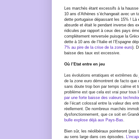
Les marchés étant excessifs à la hausse 
10 ans d’Athènes s’échangeait avec un ta
dette portugaise dépassant les 15% ! Là e
absurde et était le pendant inverse des 
ridicules par rapport à ceux des pays éme
complètement renversée puisque la Grèce
dette à 10 ans de l’Italie et l’Espagne d
7% au pire de la crise de la zone euro
). D
baisse des taux est excessive.
Où l’Etat entre en jeu
Les évolutions erratiques et extrêmes du
de la zone euro démontrent de facto que c
sans doute trop bon par temps calme et tr
problème est que cela est vrai pour tous
par une forte baisse des valeurs techno
de l’écart colossal entre la valeur des en
réellement. De nombreux marchés immobil
dysfonctionnement, que ce soit en Gran
bulle explose déjà aux Pays-Bas
.
Bien sûr, les néolibéraux pointeront (pas to
au sens large dans ces épisodes.
L’incap