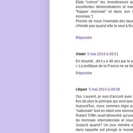
Etats "coince" les investisseurs q
excellentes démonstrations et ex
"frapper monnaie" et dans son li
monnaie,")
Proche de nous l'exemple des taux o
n'hésite pas quand elle le veut à fi
Répondre
Abdel
5 mai 2014 à 09:51
En résumé , dit il y a 48 ans par le 
« La politique de la France ne se fai
Répondre
cliquet
5 mai 2014 à 09:58
Oui, Laurent, je suis d'accord ave
fois de plus le principe qui veut qu
Aujourd'hui, nous sommes régis p
"nationale" tout en étant une monna
Robert Triffin avait démontré qu'u
de monnaie internationale et no
Jusqu'à quand? Un jour viendra ou
dans laquelle est plongé le mond