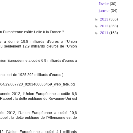
février
(30)
janvier
(34)
►
2013
(366)
►
2012
(368)
on Européenne coûte-t-elle à la France ?
►
2011
(158)
e a donné 19,8 milliards d'euros à l'Union
u seulement 12,9 milliards d'euros de l'Union
Union Européenne a coûté 6,9 milliards d'euros à
ance est de 1925,292 milliards d’euros.)
14/04/29/667720_0203460886459_web_tete.jpg
'année 2012, l'Union Européenne a coûté 6,6
 Rappel : la dette publique du Royaume-Uni est
nnée 2012, l'Union Européenne a coûté 10,6
appel : la dette publique de l'Allemagne est de
012, l'Union Européenne a coûté 4,1 milliards