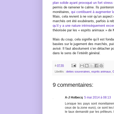
plan solide ayant provoqué un fort stres
permis de ramener le calme. Ils pointeron
monétaires,
qui contibuent à augmenter l
Mais, cela revient à ne voir qu’un aspect
marchés ont été exubérants, parfois à reb
qu’il y a une nature intrinsèquement exce
théorisée par les « esprits animaux » de
Mais du coup, cela signifie qu’il est fo
basées sur le jugement des marchés, puis
avisé. Il faut absolument s’en détacher p
dans le sens de l’intérêt général.
à
07:55
Libellés :
dettes souveraines
,
esprits animaux
,
9 commentaires:
A-J Holbecq
5 mai 2014 à 08:13
Lorsque les pays sont monétairem
ceux de la zone euro), ce sont les
le taux demandé par les prêteurs. 