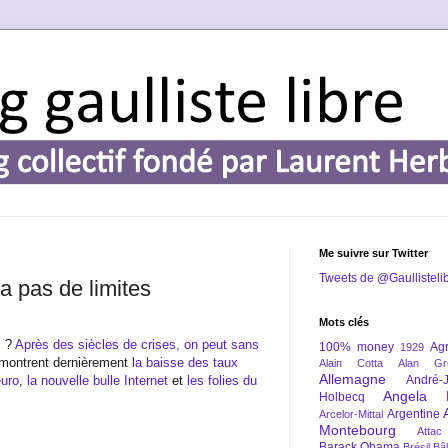
Me suivre sur Twitter
Tweets de @Gaullisteli
a pas de limites
Mots clés
s ?
Après des siècles de crises, on peut sans
100% money
Agr
1929
montrent dernièrement
la baisse des taux
Alain Cotta
Alan Gr
Allemagne
euro
,
la nouvelle bulle Internet
et
les folies du
André-
Angela 
Holbecq
Argentine
Arcelor-Mittal
Montebourg
Attac
Barack Obama
Brésil
Bâl