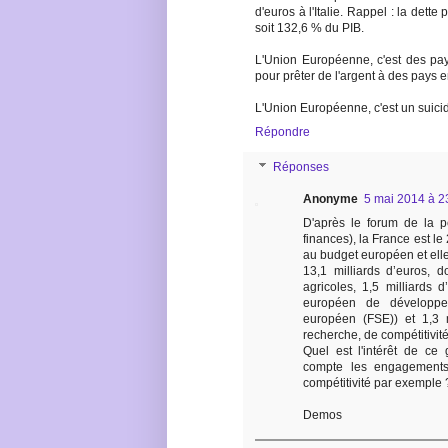
d'euros à l'Italie. Rappel : la dette 
soit 132,6 % du PIB.
L'Union Européenne, c'est des pay
pour prêter de l'argent à des pays e
L'Union Européenne, c'est un suicide
Répondre
Réponses
Anonyme
5 mai 2014 à 2
D'après le forum de la p
finances), la France est le
au budget européen et ell
13,1 milliards d’euros, d
agricoles, 1,5 milliards 
européen de développe
européen (FSE)) et 1,3 m
recherche, de compétitivité
Quel est l'intérêt de ce
compte les engagements
compétitivité par exemple ? 
Demos