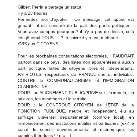
Gilbert Perrin a partagé un statut.
il y a 23 heures
Permettez moi d'ajouter : Ce message, cet appel, est
gênant : il est censuré de la part des partis politiques...
Vous avez compris pourquoi ? il n'y a pas de dessin, celà
les gênerait TOUS .....?. à suivre il y a une méthode .....
AVIS aux CITOYENS ....
Pour les prochaines consultations électorales, il FAUDRAIT
partout dans ce pays, des listes non apparentées à aucun
parti politique, faites de citoyens libres et indépendants,
PATRIOTES, respectueux de FRANCE une et indivisible,
CONTRE le COMMUNAUTARISME et l'IMMIGRATION
CLANDESTINE....
POUR : un ALIGNEMENT PUBLIC/PRIVE sur les impots, les
salaires, les avantages et la retraite....
POUR : le CONTROLE CITOYEN de l'ETAT de la
FONCTION PUBLIQUE, neutre et indépendant, élu au
suffrage universel départemental (controle local) en
remplacement des institutions inutiles et partisanes (ex? le
sénat, le conseil environnemental et économique, les
comités théodules !!! etc....)