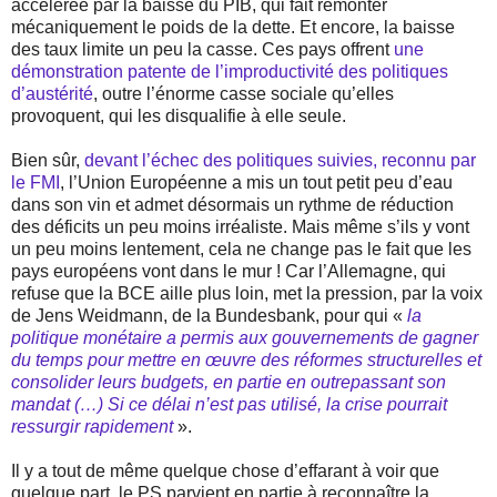
accélérée par la baisse du PIB, qui fait remonter
mécaniquement le poids de la dette. Et encore, la baisse
des taux limite un peu la casse. Ces pays offrent
une
démonstration patente de l’improductivité des politiques
d’austérité
, outre l’énorme casse sociale qu’elles
provoquent, qui les disqualifie à elle seule.
Bien sûr,
devant l’échec des politiques suivies, reconnu par
le FMI
, l’Union Européenne a mis un tout petit peu d’eau
dans son vin et admet désormais un rythme de réduction
des déficits un peu moins irréaliste. Mais même s’ils y vont
un peu moins lentement, cela ne change pas le fait que les
pays européens vont dans le mur ! Car l’Allemagne, qui
refuse que la BCE aille plus loin, met la pression, par la voix
de Jens Weidmann, de la Bundesbank, pour qui «
la
politique monétaire a permis aux gouvernements de gagner
du temps pour mettre en œuvre des réformes structurelles et
consolider leurs budgets, en partie en outrepassant son
mandat (…) Si ce délai n’est pas utilisé, la crise pourrait
ressurgir rapidement
».
Il y a tout de même quelque chose d’effarant à voir que
quelque part, le PS parvient en partie à reconnaître la