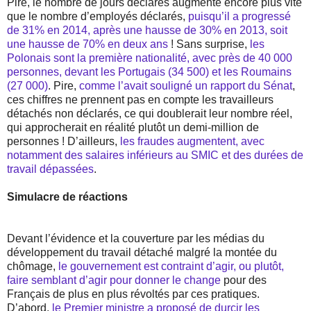
Pire, le nombre de jours déclarés augmente encore plus vite
que le nombre d’employés déclarés,
puisqu’il a progressé
de 31% en 2014, après une hausse de 30% en 2013, soit
une hausse de 70% en deux ans
! Sans surprise,
les
Polonais sont la première nationalité, avec près de 40 000
personnes, devant les Portugais (34 500) et les Roumains
(27 000)
. Pire,
comme l’avait souligné un rapport du Sénat
,
ces chiffres ne prennent pas en compte les travailleurs
détachés non déclarés, ce qui doublerait leur nombre réel,
qui approcherait en réalité plutôt un demi-million de
personnes ! D’ailleurs,
les fraudes augmentent, avec
notamment des salaires inférieurs au SMIC et des durées de
travail dépassées
.
Simulacre de réactions
Devant l’évidence et la couverture par les médias du
développement du travail détaché malgré la montée du
chômage,
le gouvernement est contraint d’agir, ou plutôt,
faire semblant d’agir pour donner le change
pour des
Français de plus en plus révoltés par ces pratiques.
D’abord,
le Premier ministre a proposé de durcir les