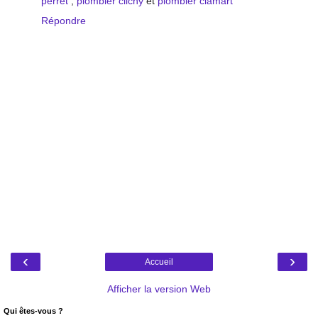
perret
;
plombier clichy
et
plombier clamart
Répondre
‹
›
Accueil
Afficher la version Web
Qui êtes-vous ?