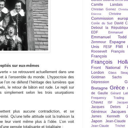
Camille Landais
Christian Gomez
Christi
Christine 
Etienne
Commission euro
David C
Corée du Sud
Debout la Républiqu
EDF
Emmanuel
Emmanuel Todd
Espagne
Zemmour
Unis
FMI
FESF
Roosevelt
François
François Fi
François Hol
 repliés sur eux-mêmes
Front National
F
uverte » se retrouvent actuellement dans une
Lordon
Glass Steag
 et à l’ensemble du monde. L’hypocrisie des
Goldman Sachs
G
Dépression
sque l’on ne défend l’héritage des lumières que
Grèce
s, le retour de bâton est rude. Le repli sur
Bretagne
s simplement selon les trois usurpations
de Gaulle
Gérard Laf
Frequency Trading
Chavez
ISF
Jacque
Jacques Delors
Jacques
ettent plus aucune contradiction, et se
Généreux
James Kenneth Gal
ité. Qu’une telle attitude soit la trahison la
Japon
Jean-Claude
ne leur vient même plus à l’idée. L’on voit
Jean-Claude Trichet
une pensée totalisante et totalitaire :