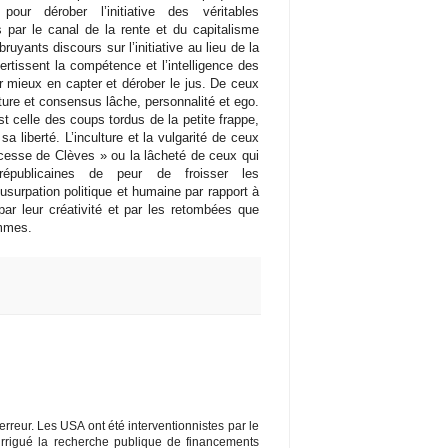
our dérober l’initiative des véritables
ts par le canal de la rente et du capitalisme
ruyants discours sur l’initiative au lieu de la
rtissent la compétence et l’intelligence des
r mieux en capter et dérober le jus. De ceux
rture et consensus lâche, personnalité et ego.
’est celle des coups tordus de la petite frappe,
 sa liberté. L’inculture et la vulgarité de ceux
rincesse de Clèves » ou la lâcheté de ceux qui
républicaines de peur de froisser les
urpation politique et humaine par rapport à
ar leur créativité et par les retombées que
ommes.
e erreur. Les USA ont été interventionnistes par le
a irrigué la recherche publique de financements