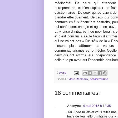
médiocrité. De ceux qui attendent p
entrepreneurs, et d’en exploiter les frui
d’actionnaires. De ceux qui se paient de b
prendre effectivement. De ceux qui conve
hommes en flux financiers abstraits, pou
qui confondent énergie et agitation, ouve
La « prise d’initiative » du néo-libéral, c
et c’est pour lui la seule façon d’affirmer
qui ne voient pas « l’utilité » de la « P
n’osent plus affirmer les valeurs 
communautarismes se font écho. Quelle us
ceux qui ont affirmé leur indépendance p
celle-ci a pu avoir sur l’ensemble des h
à
07:50
Libellés :
Marc Rameaux
,
néolibéralisme
18 commentaires:
Anonyme
9 mai 2015 à 13:35
J'ai lu vos billets et vous faites un
biais de leur effort militaire qui 