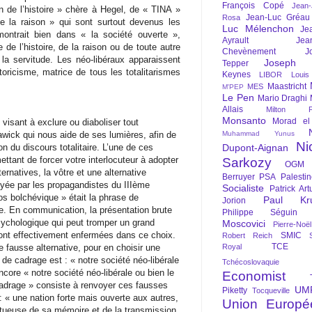
François Copé
Jean
in de l’histoire » chère à Hegel, de « TINA »
Jean-Luc Gréau
Rosa
de la raison » qui sont surtout devenus les
Luc Mélenchon
Je
ontrait bien dans « la société ouverte »,
Ayrault
Jea
de l’histoire, de la raison ou de toute autre
Chevènement
J
la servitude. Les néo-libéraux apparaissent
Joseph St
Tepper
oricisme, matrice de tous les totalitarismes
Keynes
LIBOR
Louis
Maastricht
MES
M'PEP
Le Pen
Mario Draghi
Allais
Milton Fr
Monsanto
Morad el
isant à exclure ou diaboliser tout
Muhammad Yunus
lawick qui nous aide de ses lumières, afin de
Ni
Dupont-Aignan
 du discours totalitaire. L’une de ces
ttant de forcer votre interlocuteur à adopter
Sarkozy
OGM
ernatives, la vôtre et une alternative
Berruyer
PSA
Palesti
oyée par les propagandistes du IIIème
Socialiste
Patrick Art
os bolchévique » était la phrase de
Paul Kr
Jorion
. En communication, la présentation brute
Philippe Séguin
ychologique qui peut tromper un grand
Moscovici
Pierre-Noë
ont effectivement enfermées dans ce choix.
SMIC
Robert Reich
TCE
Royal
te fausse alternative, pour en choisir une
 de cadrage est : « notre société néo-libérale
Tchécoslovaquie
ore « notre société néo-libérale ou bien le
Economist
ecadrage » consiste à renvoyer ces fausses
UM
Piketty
Tocqueville
: « une nation forte mais ouverte aux autres,
Union Europé
ectueuse de sa mémoire et de la transmission