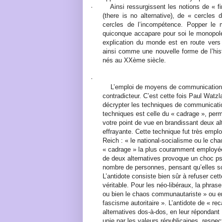
·
Ainsi ressurgissent les notions de « f
(there is no alternative), de « cercles 
cercles de l’incompétence. Popper le m
quiconque accapare pour soi le monopole 
explication du monde est en route vers 
ainsi comme une nouvelle forme de l’hist
nés au XXème siècle.
·
L’emploi de moyens de communication v
contradicteur. C’est cette fois Paul Watz
décrypter les techniques de communication
techniques est celle du « cadrage », perme
votre point de vue en brandissant deux alt
effrayante. Cette technique fut très empl
Reich : « le national-socialisme ou le cha
« cadrage » la plus couramment employée
de deux alternatives provoque un choc ps
nombre de personnes, pensant qu’elles s
L’antidote consiste bien sûr à refuser cet
véritable. Pour les néo-libéraux, la phrase
ou bien le chaos communautariste » ou enc
fascisme autoritaire ». L’antidote de « r
alternatives dos-à-dos, en leur répondant 
unie par les valeurs républicaines, resp