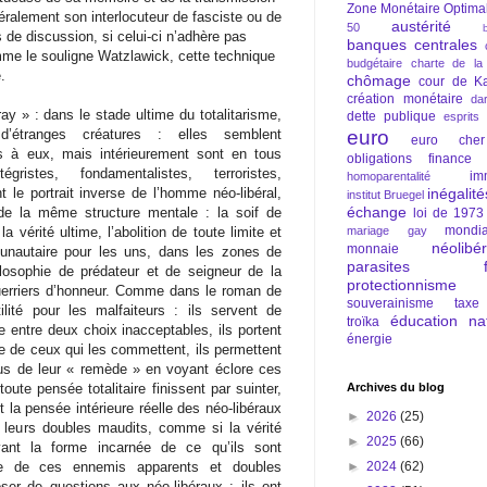
Zone Monétaire Optima
néralement son interlocuteur de fasciste ou de
austérité
50
e discussion, si celui-ci n’adhère pas
banques centrales
mme le souligne Watzlawick, cette technique
budgétaire
charte de la
.
chômage
cour de Ka
création monétaire
da
ray » : dans le stade ultime du totalitarisme,
dette publique
esprits
euro
 d’étranges créatures : elles semblent
euro cher
s à eux, mais intérieurement sont en tous
obligations
finance
ristes, fondamentalistes, terroristes,
im
homoparentalité
inégalité
 le portrait inverse de l’homme néo-libéral,
institut Bruegel
échange
 de la même structure mentale : la soif de
loi de 1973
mondia
mariage gay
la vérité ultime, l’abolition de toute limite et
néolibé
monnaie
unautaire pour les uns, dans les zones de
parasites fi
ilosophie de prédateur et de seigneur de la
protectionnisme
guerriers d’honneur. Comme dans le roman de
souverainisme
taxe
lité pour les malfaiteurs : ils servent de
éducation nat
troïka
ve entre deux choix inacceptables, ils portent
énergie
ce de ceux qui les commettent, ils permettent
lus de leur « remède » en voyant éclore ces
Archives du blog
ute pensée totalitaire finissent par suinter,
t la pensée intérieure réelle des néo-libéraux
►
2026
(25)
 leurs doubles maudits, comme si la vérité
►
2025
(66)
vant la forme incarnée de ce qu’ils sont
►
2024
(62)
ante de ces ennemis apparents et doubles
ser de questions aux néo-libéraux : ils ont