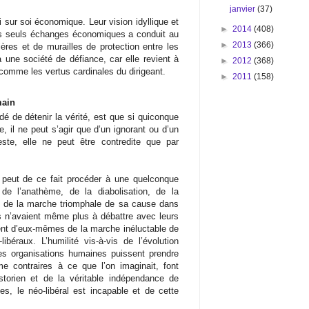
janvier
(37)
 sur soi économique. Leur vision idyllique et
►
2014
(408)
es seuls échanges économiques a conduit au
►
2013
(366)
ières et de murailles de protection entre les
une société de défiance, car elle revient à
►
2012
(368)
n comme les vertus cardinales du dirigeant.
►
2011
(158)
main
é de détenir la vérité, est que si quiconque
e, il ne peut s’agir que d’un ignorant ou d’un
ste, elle ne peut être contredite que par
e peut de ce fait procéder à une quelconque
e l’anathème, de la diabolisation, de la
rs de la marche triomphale de sa cause dans
’ils n’avaient même plus à débattre avec leurs
ent d’eux-mêmes de la marche inéluctable de
béraux. L’humilité vis-à-vis de l’évolution
les organisations humaines puissent prendre
e contraires à ce que l’on imaginait, font
istorien et de la véritable indépendance de
des, le néo-libéral est incapable et de cette