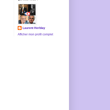
Laurent Herblay
Afficher mon profil complet