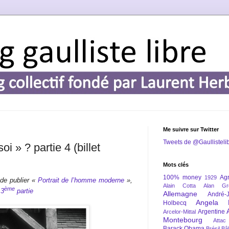
Me suivre sur Twitter
Tweets de @Gaullisteli
oi » ? partie 4 (billet
Mots clés
100% money
Agr
1929
 de publier «
Portrait de l’homme moderne
»,
Alain Cotta
Alan Gr
ème
a
3
partie
Allemagne
André-
Angela 
Holbecq
Argentine
Arcelor-Mittal
Montebourg
Attac
Barack Obama
Brésil
Bâl