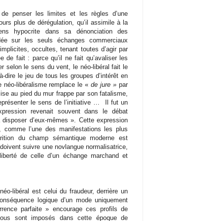
 de penser les limites et les règles d’une
jours plus de dérégulation, qu’il assimile à la
ns hypocrite dans sa dénonciation des
dée sur les seuls échanges commerciaux
implicites, occultes, tenant toutes d’agir par
de fait : parce qu’il ne fait qu’avaliser les
r selon le sens du vent, le néo-libéral fait le
-dire le jeu de tous les groupes d’intérêt en
e néo-libéralisme remplace le «
de jure »
par
mise au pied du mur frappe par son fatalisme,
présenter le sens de l’initiative …
Il fut un
ression revenait souvent dans le débat
 à disposer d’eux-mêmes ». Cette expression
s, comme l’une des manifestations les plus
arition du champ sémantique moderne est
 doivent suivre une novlangue normalisatrice,
 liberté de celle d’un échange marchand et
éo-libéral est celui du fraudeur, derrière un
 conséquence logique d’un mode uniquement
rrence parfaite » encourage ces profils de
 nous sont imposés dans cette époque de