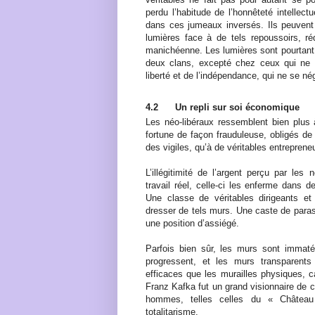
perdu l’habitude de l’honnêteté intellec
dans ces jumeaux inversés. Ils peuvent s
lumières face à de tels repoussoirs, ré
manichéenne. Les lumières sont pourtant b
deux clans, excepté chez ceux qui ne s
liberté et de l’indépendance, qui ne se n
4.2
Un repli sur soi économique
Les néo-libéraux ressemblent bien plus à
fortune de façon frauduleuse, obligés de
des vigiles, qu’à de véritables entreprene
L’illégitimité de l’argent perçu par les
travail réel, celle-ci les enferme dans 
Une classe de véritables dirigeants et 
dresser de tels murs. Une caste de parasi
une position d’assiégé.
Parfois bien sûr, les murs sont immatér
progressent, et les murs transparents
efficaces que les murailles physiques, car 
Franz Kafka fut un grand visionnaire de ce
hommes, telles celles du « Château
totalitarisme.