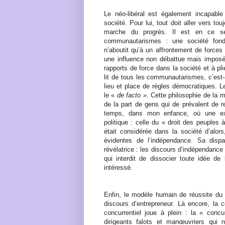
Le néo-libéral est également incapable
société. Pour lui, tout doit aller vers tou
marche du progrès. Il est en ce se
communautarismes : une société fon
n’aboutit qu’à un affrontement de forces 
une influence non débattue mais imposée 
rapports de force dans la société et à plie
lit de tous les communautarismes, c’est-à
lieu et place de règles démocratiques. L
le «
de facto »
. Cette philosophie de la 
de la part de gens qui de prévalent de re
temps, dans mon enfance, où une exp
politique : celle du « droit des peuples
était considérée dans la société d’alor
évidentes de l’indépendance. Sa disp
révélatrice : les discours d’indépendance
qui interdit de dissocier toute idée de
intéressé.
Enfin, le modèle humain de réussite du n
discours d’entrepreneur. Là encore, la
concurrentiel joue à plein : la « concu
dirigeants falots et manœuvriers qui