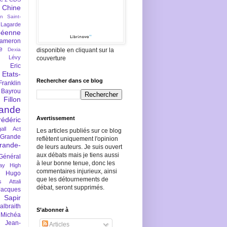
Chine
an Saint-
Lagarde
péenne
ameron
e
Dexia
disponible en cliquant sur la
 Lévy
couverture
Eric
Etats-
Rechercher dans ce blog
Franklin
 Bayrou
llon
lande
Avertissement
rédéric
all Act
Les articles publiés sur ce blog
Grande
reflètent uniquement l'opinion
rande-
de leurs auteurs. Je suis ouvert
aux débats mais je tiens aussi
Général
à leur bonne tenue, donc les
ay
High
commentaires injurieux, ainsi
Hugo
que les détournements de
s Attali
débat, seront supprimés.
Jacques
 Sapir
braith
S’abonner à
 Michéa
Jean-
Articles