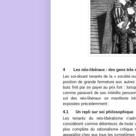
4
Les néo-libéraux : des gens très
Les soi-disant tenants de la « société o
position de grande fermeture aux autres
buts finit par se payer au prix fort : lor
comme paravent de ses intérêts personnel
soi des néo-libéraux se manifeste trè
exposées précédemment :
4.1
Un repli sur soi philosophique
Les tenants du néo-libéralisme n’adm
considèrent comme détenteurs de toute vér
plus complète du rationalisme critique 
apparaître chez eux tous les symptômes d’