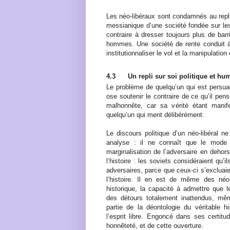
Les néo-libéraux sont condamnés au repli
messianique d’une société fondée sur l
contraire à dresser toujours plus de barr
hommes. Une société de rente conduit à 
institutionnaliser le vol et la manipulatio
4.3
Un repli sur soi politique et hu
Le problème de quelqu’un qui est persuad
ose soutenir le contraire de ce qu’il pens
malhonnête, car sa vérité étant manife
quelqu’un qui ment délibérément.
Le discours politique d’un néo-libéral n
analyse : il ne connaît que le mode d
marginalisation de l’adversaire en deho
l’histoire : les soviets considéraient qu
adversaires, parce que ceux-ci s’excluai
l’histoire. Il en est de même des néo-li
historique, la capacité à admettre que 
des détours totalement inattendus, mêm
partie de la déontologie du véritable h
l’esprit libre. Engoncé dans ses certitu
honnêteté, et de cette ouverture.