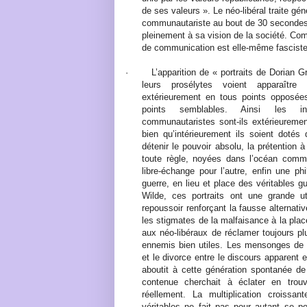
de ses valeurs ». Le néo-libéral traite gé
communautariste au bout de 30 secondes d
pleinement à sa vision de la société. Co
de communication est elle-même fasciste
·
L’apparition de « portraits de Dorian G
leurs prosélytes voient apparaître
extérieurement en tous points opposée
points semblables. Ainsi les intég
communautaristes sont-ils extérieurement
bien qu’intérieurement ils soient dotés
détenir le pouvoir absolu, la prétention à 
toute règle, noyées dans l’océan comm
libre-échange pour l’autre, enfin une ph
guerre, en lieu et place des véritables 
Wilde, ces portraits ont une grande uti
repoussoir renforçant la fausse alternati
les stigmates de la malfaisance à la pla
aux néo-libéraux de réclamer toujours p
ennemis bien utiles. Les mensonges de to
et le divorce entre le discours apparent e
aboutit à cette génération spontanée de
contenue cherchait à éclater en trou
réellement. La multiplication croiss
véritables ne fait pas pour autant se po