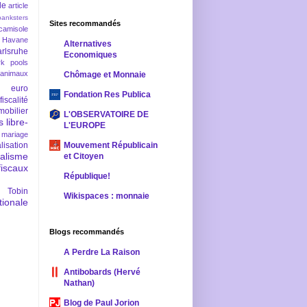
le
article
banksters
Sites recommandés
camisole
 Havane
Alternatives
rlsruhe
Economiques
rk pools
 animaux
Chômage et Monnaie
euro
Fondation Res Publica
fiscalité
mobilier
L'OBSERVATOIRE DE
s
libre-
L'EUROPE
mariage
lisation
Mouvement Républicain
ralisme
et Citoyen
scaux
République!
 Tobin
Wikispaces : monnaie
ionale
Blogs recommandés
A Perdre La Raison
Antibobards (Hervé
Nathan)
Blog de Paul Jorion