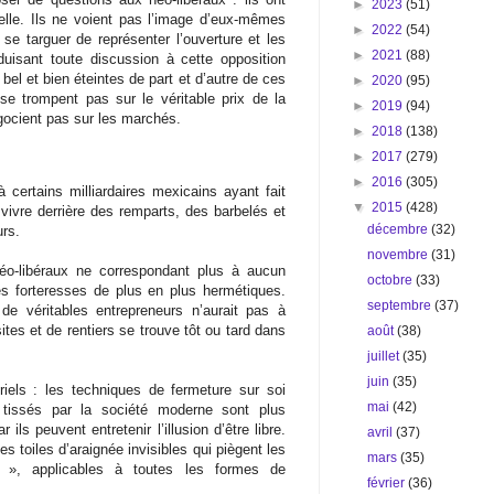
►
2023
(51)
tuelle. Ils ne voient pas l’image d’eux-mêmes
►
2022
(54)
e targuer de représenter l’ouverture et les
►
2021
(88)
duisant toute discussion à cette opposition
el et bien éteintes de part et d’autre de ces
►
2020
(95)
e trompent pas sur le véritable prix de la
►
2019
(94)
égocient pas sur les marchés.
►
2018
(138)
►
2017
(279)
►
2016
(305)
 certains milliardaires mexicains ayant fait
▼
2015
(428)
 vivre derrière des remparts, des barbelés et
décembre
(32)
urs.
novembre
(31)
 néo-libéraux ne correspondant plus à aucun
octobre
(33)
des forteresses de plus en plus hermétiques.
septembre
(37)
de véritables entrepreneurs n’aurait pas à
tes et de rentiers se trouve tôt ou tard dans
août
(38)
juillet
(35)
juin
(35)
iels : les techniques de fermeture sur soi
mai
(42)
 tissés par la société moderne sont plus
ils peuvent entretenir l’illusion d’être libre.
avril
(37)
s toiles d’araignée invisibles qui piègent les
mars
(35)
 », applicables à toutes les formes de
février
(36)