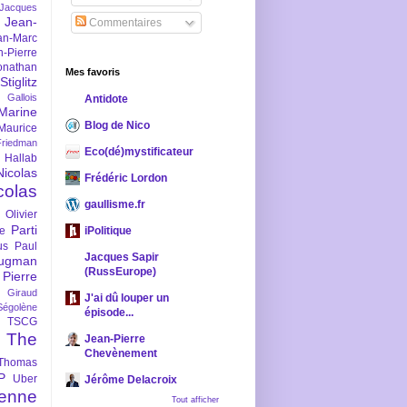
-Jacques
Jean-
Commentaires
an-Marc
n-Pierre
onathan
Mes favoris
iglitz
 Gallois
Antidote
Marine
Blog de Nico
Maurice
iedman
Eco(dé)mystificateur
 Hallab
Nicolas
Frédéric Lordon
colas
gaullisme.fr
Olivier
Parti
ne
iPolitique
us
Paul
Jacques Sapir
ugman
(RussEurope)
Pierre
l Giraud
J'ai dû louper un
Ségolène
épisode...
TSCG
The
Jean-Pierre
Chevènement
Thomas
P
Uber
Jérôme Delacroix
enne
Tout afficher