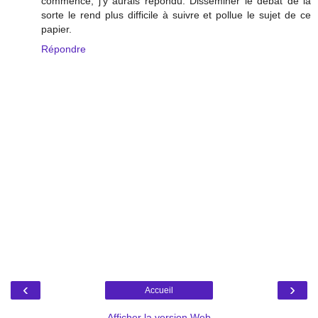
commencé, j'y aurais répondu. Disséminer le débat de la
sorte le rend plus difficile à suivre et pollue le sujet de ce
papier.
Répondre
‹
›
Accueil
Afficher la version Web