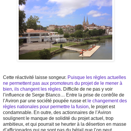
Cette réactivité laisse songeur.
Puisque les règles actuelles
ne permettent pas aux promoteurs du projet de le mener à
bien, ils changent les règles
. Difficile de ne pas y voir
l’influence de Serge Blanco… Entre la prise de contrôle de
l’Aviron par une société poupée russe et
le changement des
règles nationales pour permettre la fusion
, le projet est
condamnable. En outre, des actionnaires de l’Aviron
soulignent le manque de solidité du projet actuel, trop
ambitieux, et qui pourrait se heurter à la désertion en masse
d’afficionados qui ne sont pas du bétail que l’on peut