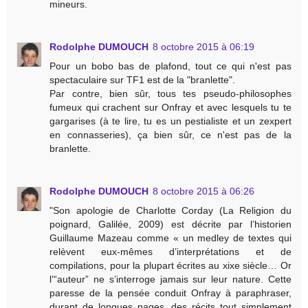
mineurs.
Rodolphe DUMOUCH
8 octobre 2015 à 06:19
Pour un bobo bas de plafond, tout ce qui n'est pas
spectaculaire sur TF1 est de la "branlette".
Par contre, bien sûr, tous tes pseudo-philosophes
fumeux qui crachent sur Onfray et avec lesquels tu te
gargarises (à te lire, tu es un pestialiste et un zexpert
en connasseries), ça bien sûr, ce n'est pas de la
branlette.
Rodolphe DUMOUCH
8 octobre 2015 à 06:26
"Son apologie de Charlotte Corday (La Religion du
poignard, Galilée, 2009) est décrite par l’historien
Guillaume Mazeau comme « un medley de textes qui
relèvent eux-mêmes d’interprétations et de
compilations, pour la plupart écrites au xixe siècle… Or
l’“auteur” ne s’interroge jamais sur leur nature. Cette
paresse de la pensée conduit Onfray à paraphraser,
durant de longues pages, des récits tout simplement