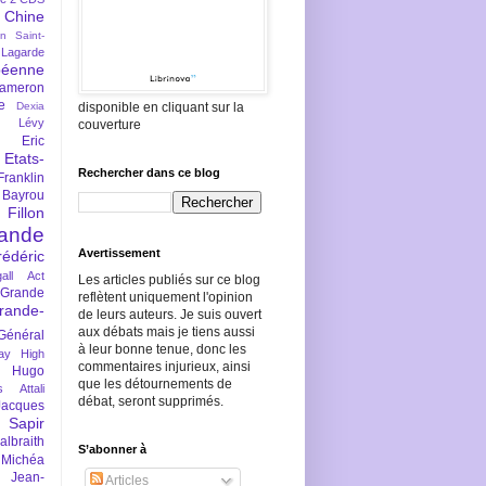
Chine
an Saint-
Lagarde
péenne
ameron
e
Dexia
disponible en cliquant sur la
 Lévy
couverture
Eric
Etats-
Rechercher dans ce blog
Franklin
 Bayrou
llon
lande
Avertissement
rédéric
all Act
Les articles publiés sur ce blog
Grande
reflètent uniquement l'opinion
rande-
de leurs auteurs. Je suis ouvert
aux débats mais je tiens aussi
Général
à leur bonne tenue, donc les
ay
High
commentaires injurieux, ainsi
Hugo
que les détournements de
s Attali
débat, seront supprimés.
Jacques
 Sapir
braith
S’abonner à
 Michéa
Jean-
Articles