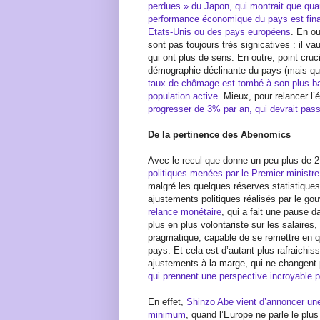
perdues » du Japon, qui montrait que qua
performance économique du pays est fina
Etats-Unis ou des pays européens
. En ou
sont pas toujours très signicatives : il va
qui ont plus de sens. En outre, point cruci
démographie déclinante du pays (mais qui
taux de chômage est tombé à son plus ba
population active
. Mieux, pour relancer l
progresser de 3% par an, qui devrait pas
De la pertinence des Abenomics
Avec le recul que donne un peu plus de 2
politiques menées par le Premier ministre
malgré les quelques réserves statistiques
ajustements politiques réalisés par le g
relance monétaire
, qui a fait une pause d
plus en plus volontariste sur les salaires
pragmatique, capable de se remettre en q
pays. Et cela est d’autant plus rafraichiss
ajustements à la marge, qui ne changent
qui prennent une perspective incroyable 
En effet,
Shinzo Abe vient d’annoncer un
minimum
, quand l’Europe ne parle le plu