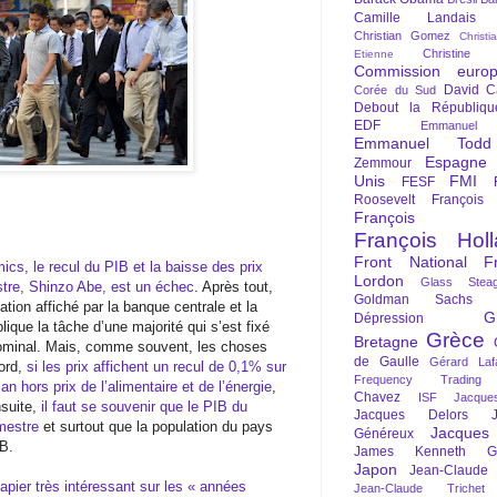
Camille Landais
Christian Gomez
Christi
Christine 
Etienne
Commission euro
David C
Corée du Sud
Debout la Républiqu
EDF
Emmanuel
Emmanuel Todd
Espagne
Zemmour
Unis
FMI
FESF
Roosevelt
François
François Fi
François Hol
Front National
F
cs, le recul du PIB et la baisse des prix
Lordon
Glass Steag
stre, Shinzo Abe, est un échec
. Après tout,
Goldman Sachs
lation affiché par la banque centrale et la
G
Dépression
ique la tâche d’une majorité qui s’est fixé
Grèce
Bretagne
ominal. Mais, comme souvent, les choses
de Gaulle
Gérard Laf
bord,
si les prix affichent un recul de 0,1% sur
Frequency Trading
n hors prix de l’alimentaire et de l’énergie
,
Chavez
ISF
Jacque
nsuite,
il faut se souvenir que le PIB du
Jacques Delors
mestre
et surtout que la population du pays
Jacques
Généreux
IB.
James Kenneth Gal
Japon
Jean-Claude
apier très intéressant sur les « années
Jean-Claude Trichet