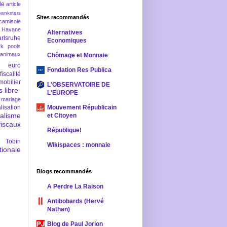
le
article
banksters
Sites recommandés
camisole
 Havane
Alternatives
rlsruhe
Economiques
rk pools
 animaux
Chômage et Monnaie
euro
Fondation Res Publica
fiscalité
mobilier
L'OBSERVATOIRE DE
s
libre-
L'EUROPE
mariage
lisation
Mouvement Républicain
ralisme
et Citoyen
scaux
République!
 Tobin
Wikispaces : monnaie
ionale
Blogs recommandés
A Perdre La Raison
Antibobards (Hervé
Nathan)
Blog de Paul Jorion