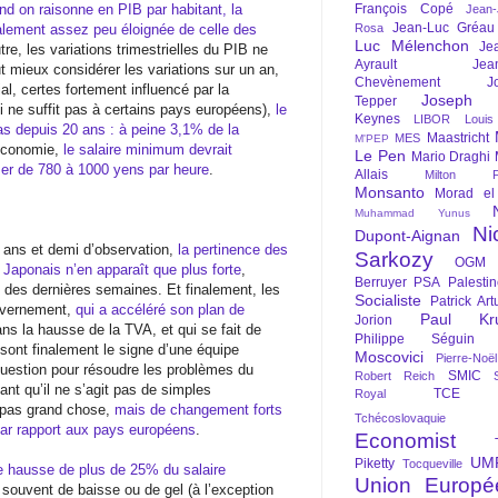
François Copé
nd on raisonne en PIB par habitant, la
Jean
Jean-Luc Gréau
Rosa
lement assez peu éloignée de celle des
Luc Mélenchon
Je
tre, les variations trimestrielles du PIB ne
Ayrault
Jea
ut mieux considérer les variations sur un an,
Chevènement
J
al, certes fortement influencé par la
Joseph St
Tepper
 ne suffit pas à certains pays européens),
le
Keynes
LIBOR
Louis
s depuis 20 ans : à peine 3,1% de la
Maastricht
MES
M'PEP
’économie,
le salaire minimum devrait
Le Pen
Mario Draghi
ser de 780 à 1000 yens par heure
.
Allais
Milton Fr
Monsanto
Morad el
Muhammad Yunus
Ni
Dupont-Aignan
 ans et demi d’observation,
la pertinence des
Sarkozy
OGM
 Japonais n’en apparaît que plus forte
,
Berruyer
PSA
Palesti
 des dernières semaines. Et finalement, les
Socialiste
Patrick Art
ouvernement,
qui a accéléré son plan de
Paul Kr
Jorion
ans la hausse de la TVA, et qui se fait de
Philippe Séguin
, sont finalement le signe d’une équipe
Moscovici
Pierre-Noë
uestion pour résoudre les problèmes du
SMIC
Robert Reich
ant qu’il ne s’agit pas de simples
TCE
Royal
 pas grand chose,
mais de changement forts
Tchécoslovaquie
par rapport aux pays européens
.
Economist
UM
Piketty
Tocqueville
e hausse de plus de 25% du salaire
Union Europé
s souvent de baisse ou de gel (à l’exception