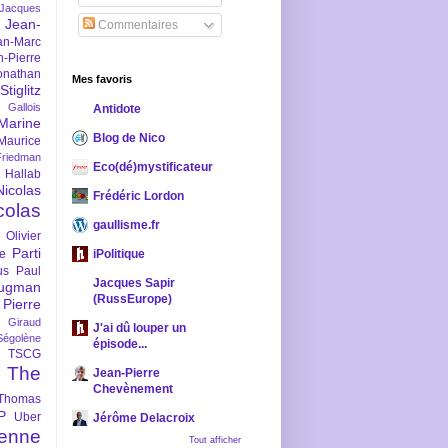
-Jacques
Jean-
Commentaires
an-Marc
n-Pierre
onathan
Mes favoris
iglitz
 Gallois
Antidote
Marine
Blog de Nico
Maurice
iedman
Eco(dé)mystificateur
 Hallab
Nicolas
Frédéric Lordon
colas
gaullisme.fr
Olivier
Parti
ne
iPolitique
us
Paul
Jacques Sapir
ugman
(RussEurope)
Pierre
l Giraud
J'ai dû louper un
Ségolène
épisode...
TSCG
The
Jean-Pierre
Chevènement
Thomas
P
Uber
Jérôme Delacroix
enne
Tout afficher