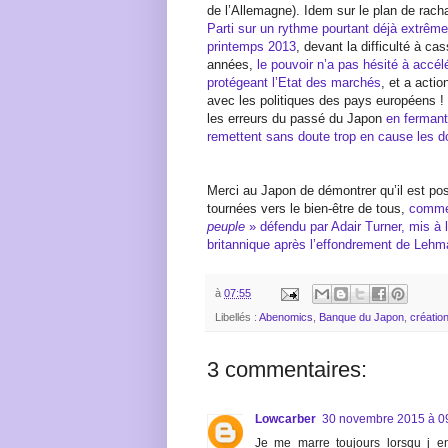
de l’Allemagne). Idem sur le plan de racha
Parti sur un rythme pourtant déjà extrêm
printemps 2013
, devant la difficulté à ca
années,
le pouvoir n’a pas hésité à accél
protégeant l’Etat des marchés
, et a actio
avec les politiques des pays européens ! 
les erreurs du passé du Japon
en fermant
remettent sans doute trop en cause les 
Merci au Japon de démontrer qu’il est pos
tournées vers le bien-être de tous,
comm
peuple
» défendu par Adair Turner, mis à l
britannique après l’effondrement de Lehm
à
07:55
Libellés :
Abenomics
,
Banque du Japon
,
créatio
3 commentaires:
Lowcarber
30 novembre 2015 à 0
Je me marre toujours lorsqu j e