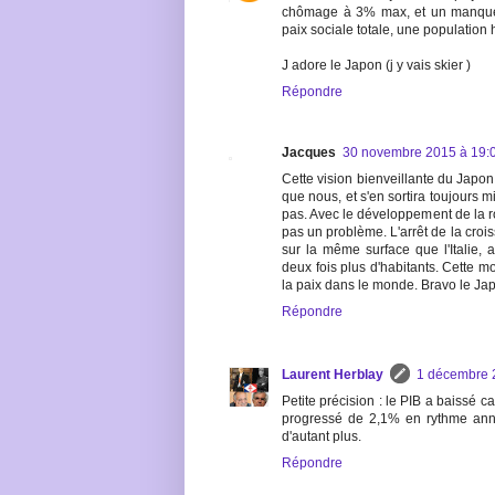
chômage à 3% max, et un manque 
paix sociale totale, une populatio
J adore le Japon (j y vais skier )
Répondre
Jacques
30 novembre 2015 à 19:
Cette vision bienveillante du Japon
que nous, et s'en sortira toujours mi
pas. Avec le développement de la ro
pas un problème. L'arrêt de la croi
sur la même surface que l'Italie, 
deux fois plus d'habitants. Cette 
la paix dans le monde. Bravo le Ja
Répondre
Laurent Herblay
1 décembre 
Petite précision : le PIB a baissé 
progressé de 2,1% en rythme annu
d'autant plus.
Répondre