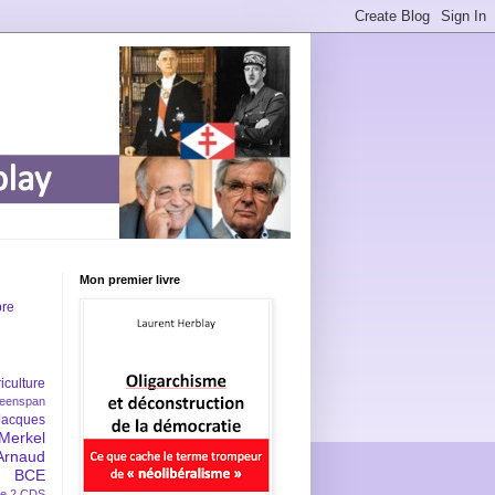
Mon premier livre
bre
iculture
eenspan
Jacques
Merkel
Arnaud
BCE
e 2
CDS