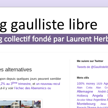
Me suivre sur Twitter
Tweets de @Gaullisteli
s alternatives
Mots clés
pon depuis quelques jours peuvent sembler
ème
100% money
Agr
0,2% au 3
trimestre
, et
un nouveau recul
1929
Alain Cotta
Alan Gr
ut-il y voir
l’échec des Abenomics ou
Allemagne
André-
Angela 
Holbecq
Argentine
Arcelor-Mittal
Montebourg
Attac
Barack Obama
Brésil
Bâl