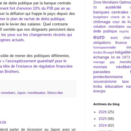
Zone Monétaire Optima
t de dette publique par la banque centrale.
austérité
50
ement fort d’environ 10% du PIB par an au
banques centrales
sser la déflation qui frappe le pays depuis des
budgétaire
charte de la
érer le plan de rachat de dette publique,
chômage
cour de Ka
nné le levier des salaires. Quel contraste
création monétaire
da
Il semble que nos dirigeants persistent dans
dette publique
esprits
 les yeux sur les changements récents qui
euro
euro cher
dogmes actuels
.
obligations
finance
im
homoparentalité
inégalité
institut Bruegel
sible de mener des politiques différentes,
échange
loi de 1973
e «
l’assouplissement quantitatif pour le
mondia
mariage gay
a tête de l’instance de régulation financière
néolibé
monnaie
parasites fi
an Brothers
.
protectionnisme
souverainisme
taxe
éducation nat
troïka
énergie
n monétaire
,
Japon
,
monétisation
,
Shinzo Abe
Archives du blog
►
2026
(25)
►
2025
(66)
9:09
►
2024
(62)
ntend parler de récession au Japon avec un