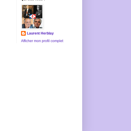
Laurent Herblay
Afficher mon profil complet