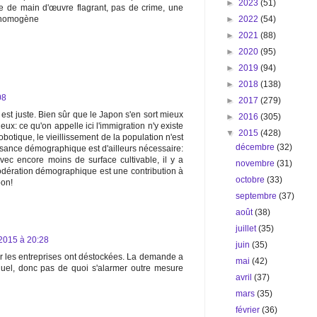
►
2023
(51)
de main d'œuvre flagrant, pas de crime, une
►
2022
(54)
n homogène
►
2021
(88)
►
2020
(95)
►
2019
(94)
►
2018
(138)
08
►
2017
(279)
 est juste. Bien sûr que le Japon s'en sort mieux
►
2016
(305)
eux: ce qu'on appelle ici l'immigration n'y existe
▼
2015
(428)
botique, le vieillissement de la population n'est
décembre
(32)
ssance démographique est d'ailleurs nécessaire:
avec encore moins de surface cultivable, il y a
novembre
(31)
modération démographique est une contribution à
octobre
(33)
pon!
septembre
(37)
août
(38)
juillet
(35)
2015 à 20:28
juin
(35)
car les entreprises ont déstockées. La demande a
mai
(42)
el, donc pas de quoi s'alarmer outre mesure
avril
(37)
mars
(35)
février
(36)