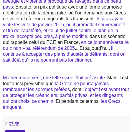
aveugle et violente a provoqué de ravages dans ce beau
pays
. Ensuite, un prix politique avec une forme sournoise
d’oblitération de la démocratie, où l’on demande aux Grecs
de voter et où leurs dirigeants les trahissent,
Tsipras ayant
violé les vote de janvier 2015, où il promettait souveraineté
et fin de l’austérité, et celui de juillet contre le plan de la
troïka, accepté peu près, à peine modifié
, dans un scénario
qui rappelle celui du TCE en France,
en ce jour anniversaire
du « non » au référendum de 2005
... Et aujourd’hui,
il
continue à accepter des plans d’austérité délirants, dont on
sait déjà qu’ils ne pourront pas fonctionner
.
Malheureusement, une telle issue était prévisible
. Mais il est
tout aussi prévisible que
la Grèce ne pourra jamais
rembourser les sommes prêtées
, dont
l’objectif est avant tout
de protéger les créanciers, parfois privés, et les dirigeants
qui ont choisi ce chemin
. Et pendant ce temps,
les Grecs
trinquent
.
à
07:55