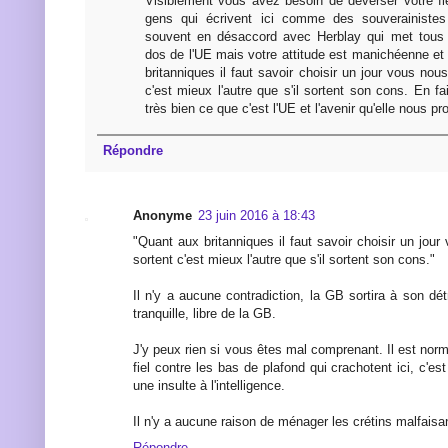
Visiblement vous avez besoin de déverser votre fie
gens qui écrivent ici comme des souverainistes 
souvent en désaccord avec Herblay qui met tous 
dos de l'UE mais votre attitude est manichéenne et
britanniques il faut savoir choisir un jour vous nous
c'est mieux l'autre que s'il sortent son cons. En 
très bien ce que c'est l'UE et l'avenir qu'elle nous pr
Répondre
Anonyme
23 juin 2016 à 18:43
"Quant aux britanniques il faut savoir choisir un jour 
sortent c'est mieux l'autre que s'il sortent son cons."
Il n'y a aucune contradiction, la GB sortira à son dét
tranquille, libre de la GB.
J'y peux rien si vous êtes mal comprenant. Il est norma
fiel contre les bas de plafond qui crachotent ici, c'e
une insulte à l'intelligence.
Il n'y a aucune raison de ménager les crétins malfaisa
Répondre