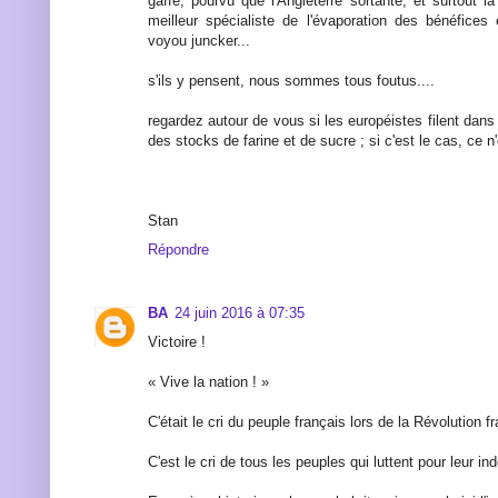
gaffe, pourvu que l'Angleterre sortante, et surtout la
meilleur spécialiste de l'évaporation des bénéfices 
voyou juncker...
s'ils y pensent, nous sommes tous foutus....
regardez autour de vous si les européistes filent dans
des stocks de farine et de sucre ; si c'est le cas, ce n
Stan
Répondre
BA
24 juin 2016 à 07:35
Victoire !
« Vive la nation ! »
C'était le cri du peuple français lors de la Révolution f
C'est le cri de tous les peuples qui luttent pour leur i