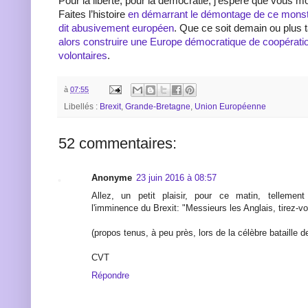
Pour la liberté, pour la démocratie, j’espère que vous m
Faites l’histoire
en démarrant le démontage de ce monst
dit abusivement européen
. Que ce soit demain ou plus 
alors construire une Europe démocratique de coopérat
volontaires
.
à
07:55
Libellés :
Brexit
,
Grande-Bretagne
,
Union Européenne
52 commentaires:
Anonyme
23 juin 2016 à 08:57
Allez, un petit plaisir, pour ce matin, tellemen
l'imminence du Brexit: "Messieurs les Anglais, tirez-v
(propos tenus, à peu près, lors de la célèbre bataille 
CVT
Répondre