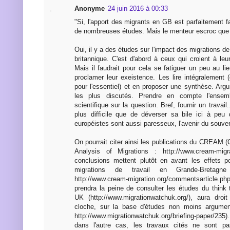
Anonyme
24 juin 2016 à 00:33
"Si, l'apport des migrants en GB est parfaitement fa
de nombreuses études. Mais le menteur escroc que 
Oui, il y a des études sur l'impact des migrations de
britannique. C'est d'abord à ceux qui croient à leur 
Mais il faudrait pour cela se fatiguer un peu au l
proclamer leur exeistence. Les lire intégralement 
pour l'essentiel) et en proposer une synthèse. Arg
les plus discutés. Prendre en compte l'ensembl
scientifique sur la question. Bref, fournir un travail
plus difficile que de déverser sa bile ici à peu 
européistes sont aussi paresseux, l'avenir du souve
On pourrait citer ainsi les publications du CREAM 
Analysis of Migrations : http://www.cream-migra
conclusions mettent plutôt en avant les effets p
migrations de travail en Grande-Bretag
http://www.cream-migration.org/commentsarticle.p
prendra la peine de consulter les études du think
UK (http://www.migrationwatchuk.org/), aura dro
cloche, sur la base d'études non moins argumen
http://www.migrationwatchuk.org/briefing-paper/2
dans l'autre cas, les travaux cités ne sont pa