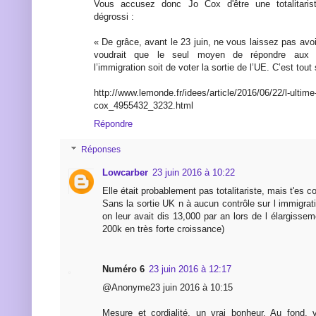
Vous accusez donc Jo Cox d'être une totalitarist
dégrossi :
« De grâce, avant le 23 juin, ne vous laissez pas avoir
voudrait que le seul moyen de répondre aux 
l’immigration soit de voter la sortie de l’UE. C’est tou
http://www.lemonde.fr/idees/article/2016/06/22/l-ultime-
cox_4955432_3232.html
Répondre
Réponses
Lowcarber
23 juin 2016 à 10:22
Elle était probablement pas totalitariste, mais t'es 
Sans la sortie UK n à aucun contrôle sur l immigrati
on leur avait dis 13,000 par an lors de l élargisse
200k en très forte croissance)
Numéro 6
23 juin 2016 à 12:17
@Anonyme23 juin 2016 à 10:15
Mesure et cordialité, un vrai bonheur. Au fond, 