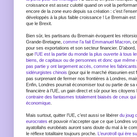
croissance est assez culotté quand on voit la performan
encore de la zone euro depuis sa création : c’est l’ens
développés à la plus faible croissance ! Le Bremain est
que le Brexit.
Bien sûr, les partisans du Bremain évoquent les rétorsio
Grande-Bretagne,
comme l’a fait Emmanuel Macron
, c
pour ses exportations et son secteur financier. D’abord,
que
l’UE est la partie du monde la plus ouverte à tous
biens, de capitaux ou de personnes et donc que même c
pas partie y ont largement accès, comme les fabricants
sidérurgistes chinois
(pour qui le marché étasunien est f
pas surprenant de fermer nos frontières à Londres, mai
Enfin, Londres pourrait économiser tout ou partie de sa 
financière à l’UE, un gain direct et sûr pour les citoyens
contraire des fantasmes totalement biaisés de ceux qui
économique
.
Mais surtout, quitter l’UE, c’est aussi se libérer
du joug d
eurocrates
et pouvoir n’accepter que ce que Londres vo
ayatollahs eurobéats auront sans doute du mal à le com
le réflexe totalitaire toujours proche.
L’eurotroll qui ère 