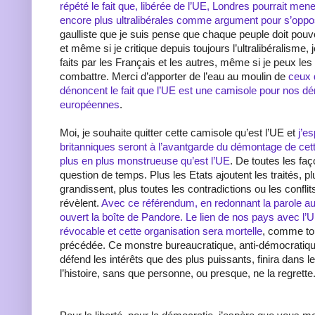
répété le fait que, libérée de l’UE, Londres pourrait mene
encore plus ultralibérales comme argument pour s’oppo
gaulliste que je suis pense que chaque peuple doit pouvo
et même si je critique depuis toujours l’ultralibéralisme, 
faits par les Français et les autres, même si je peux les c
combattre. Merci d’apporter de l’eau au moulin de
ceux 
dénoncent le fait que l’UE est une camisole pour nos d
européennes
.
Moi, je souhaite quitter cette camisole qu’est l’UE et
j’e
britanniques seront à l’avantgarde du démontage de cet
plus en plus monstrueuse qu’est l’UE
. De toutes les faç
question de temps. Plus les Etats ajoutent les traités, p
grandissent, plus toutes les contradictions ou les conflit
révèlent.
Avec ce référendum, en redonnant la parole au
ouvert la boîte de Pandore. Le lien de nos pays avec l’
révocable et cette organisation sera mortelle
, comme tou
précédée. Ce monstre bureaucratique, anti-démocratique
défend les intérêts que des plus puissants, finira dans l
l’histoire, sans que personne, ou presque, ne la regrette