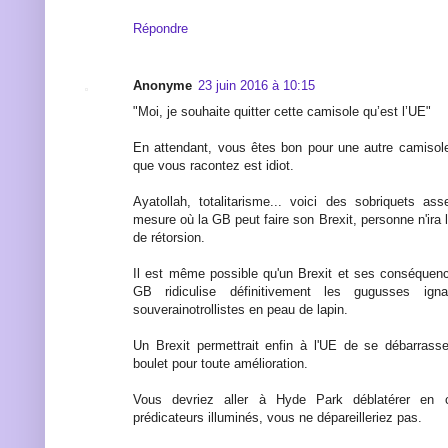
Répondre
Anonyme
23 juin 2016 à 10:15
"Moi, je souhaite quitter cette camisole qu’est l’UE"
En attendant, vous êtes bon pour une autre camisole,
que vous racontez est idiot.
Ayatollah, totalitarisme... voici des sobriquets a
mesure où la GB peut faire son Brexit, personne n'ir
de rétorsion.
Il est même possible qu'un Brexit et ses conséquen
GB ridiculise définitivement les gugusses ign
souverainotrollistes en peau de lapin.
Un Brexit permettrait enfin à l'UE de se débarrass
boulet pour toute amélioration.
Vous devriez aller à Hyde Park déblatérer en 
prédicateurs illuminés, vous ne dépareilleriez pas.