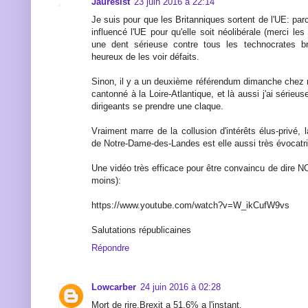
Jauresist
23 juin 2016 à 22:14
Je suis pour que les Britanniques sortent de l'UE: par
influencé l'UE pour qu'elle soit néolibérale (merci les
une dent sérieuse contre tous les technocrates bru
heureux de les voir défaits.
Sinon, il y a un deuxième référendum dimanche chez
cantonné à la Loire-Atlantique, et là aussi j'ai sérieu
dirigeants se prendre une claque.
Vraiment marre de la collusion d'intérêts élus-privé, 
de Notre-Dame-des-Landes est elle aussi très évocatr
Une vidéo très efficace pour être convaincu de dire NO
moins):
https://www.youtube.com/watch?v=W_ikCufW9vs
Salutations républicaines
Répondre
Lowcarber
24 juin 2016 à 02:28
Mort de rire.Brexit a 51.6% a l'instant.