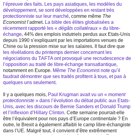
l’épreuve des faits
.
Les pays asiatiques, les modèles du
développement, se sont développées en restant très
protectionniste sur leur marché
, comme même
The
Economist
l’admet.
La bible des élites globalisées a
récemment rapporté les «
dégâts collatéraux
» du libre-
échange
, 44% des emplois indutriels perdus aux Etats-Unis
depuis 1990 s’expliquant par les importations venues de
Chine ou la pression mise sur les salaires. Il faut dire que
les révélations du printemps dernier concernant les
négociations du TAFTA ont provoqué une recrudescence de
l’opposition au traité de libre-échange transatlantique
,
notamment en Europe.
Même
The Economis
t note qu’il
faudrait démontrer que ses traités profitent à tous, et pas à
quelques uns seulement
.
Il y a quelques mois,
Paul Krugman avait vu un «
moment
protectionniste
» dans l’évolution du débat public aux Etats-
Unis, avec les discours de Bernie Sanders et Donald Trump
et l’inflexion d’Hillary Clinton
. Cette semaine pourrait-elle
être l’équivalent pour nos pays d’Europe continentale ? En
outre, le Brexit a également affaibli le camp libre-échangiste
dans l’UE. Malgré tout, il convient d’être extrêmement